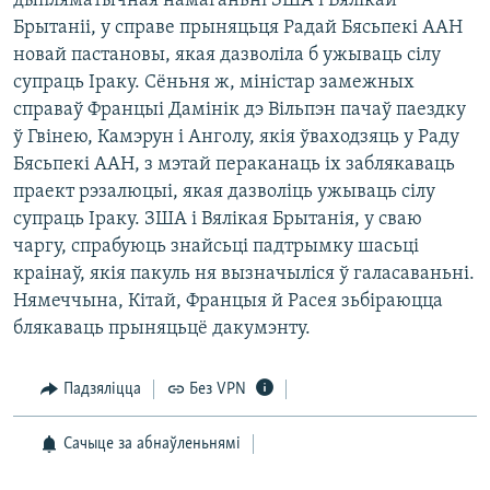
дыпляматычная намаганьні ЗША і Вялікай
КУЛЬТУРА
МОВА
Брытаніі, у справе прыняцьця Радай Бясьпекі ААН
КАЛЯНДАР
НА ХВАЛЯХ СВАБОДЫ
новай пастановы, якая дазволіла б ужываць сілу
супраць Іраку. Сёньня ж, міністар замежных
справаў Францыі Дамінік дэ Вільпэн пачаў паездку
ў Гвінею, Камэрун і Анголу, якія ўваходзяць у Раду
Бясьпекі ААН, з мэтай пераканаць іх заблякаваць
праект рэзалюцыі, якая дазволіць ужываць сілу
супраць Іраку. ЗША і Вялікая Брытанія, у сваю
чаргу, спрабуюць знайсьці падтрымку шасьці
краінаў, якія пакуль ня вызначыліся ў галасаваньні.
Нямеччына, Кітай, Францыя й Расея зьбіраюцца
блякаваць прыняцьцё дакумэнту.
Падзяліцца
Без VPN
Сачыце за абнаўленьнямі