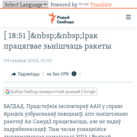
Powered by
Translate
Лінкі
ўнівэрсальнага
доступу
[ 18:51 ]&nbsp;&nbsp;Ірак
НАВІНЫ
Перайсьці
працягвае зьнішчаць ракеты
да
ТОЛЬКІ НА СВАБОДЗЕ
УСЕ НАВІНЫ
галоўнага
09 сакавік 2003, 15:00
СУВЯЗЬ
ВІДЭА І ФОТА
ТЭСТЫ
зьместу
Перайсьці
ПАДПІСАЦЦА
ЛЮДЗІ
БЛОГІ
АБЫСЬЦІ БЛЯКАВАНЬНЕ
Падзяліцца
Без VPN
да
ПАЛІТЫКА
ГІСТОРЫЯ НА СВАБОДЗЕ
ПАДЗЯЛІЦЦА ІНФАРМАЦЫЯЙ
RSS
галоўнай
САЧЫЦЕ ЗА АБНАЎЛЕНЬНЯМІ
Зрабіце Свабоду прыярытэтнай крыніцай ў Google
навігацыі
ЭКАНОМІКА
ПАДКАСТЫ
ПАДКАСТЫ
Перайсьці
БАГДАД. Прадстаўнік інспэктараў ААН у справе
ВАЙНА
КНІГІ
FACEBOOK
да
йрацкіх узбраеньняў паведаміў, што зьнішчэньне
БЕЛАРУСЫ НА ВАЙНЕ
АЎДЫЁКНІГІ
TWITTER
пошуку
ракетаў Ал-Самуд2 працягваецца, але не падаў
ПАЛІТВЯЗЬНІ
PREMIUM
падрабязнасьцяў. Тым часам узмацніліся
Усе сайты РС/РСЭ