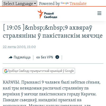
Powered by
Translate
Лінкі
ўнівэрсальнага
доступу
[ 19:05 ]&nbsp;&nbsp;9 ахвяраў
НАВІНЫ
Перайсьці
страляніны ў пакістанскім мячэце
да
ТОЛЬКІ НА СВАБОДЗЕ
УСЕ НАВІНЫ
галоўнага
22 люты 2003, 15:00
СУВЯЗЬ
ВІДЭА І ФОТА
ТЭСТЫ
зьместу
Перайсьці
ПАДПІСАЦЦА
ЛЮДЗІ
БЛОГІ
АБЫСЬЦІ БЛЯКАВАНЬНЕ
Падзяліцца
Без VPN
да
ПАЛІТЫКА
ГІСТОРЫЯ НА СВАБОДЗЕ
ПАДЗЯЛІЦЦА ІНФАРМАЦЫЯЙ
RSS
галоўнай
САЧЫЦЕ ЗА АБНАЎЛЕНЬНЯМІ
Зрабіце Свабоду прыярытэтнай крыніцай ў Google
навігацыі
ЭКАНОМІКА
ПАДКАСТЫ
ПАДКАСТЫ
Перайсьці
КАРАЧЫ. Прынамсi 9 чалавек былi забiтыя сёньня,
ВАЙНА
КНІГІ
FACEBOOK
да
калi тры невядомыя распачалi стралянiну па
БЕЛАРУСЫ НА ВАЙНЕ
АЎДЫЁКНІГІ
TWITTER
пошуку
вернiках ў мячэце пакiстанскага гораду Карачы.
ПАЛІТВЯЗЬНІ
PREMIUM
Паводле сьведкаў, нападнiкi прыехалi на
Усе сайты РС/РСЭ