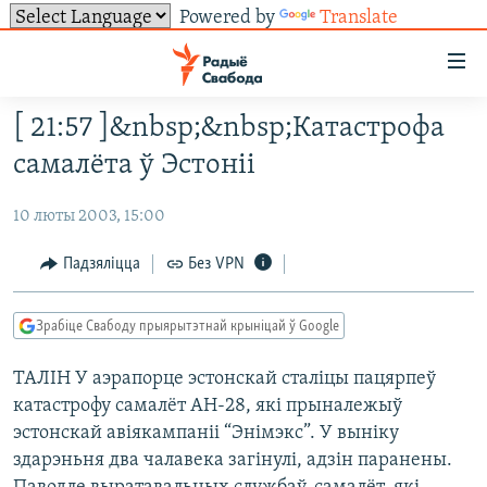
Powered by
Translate
Лінкі
ўнівэрсальнага
доступу
[ 21:57 ]&nbsp;&nbsp;Катастрофа
НАВІНЫ
Перайсьці
самалёта ў Эстоніі
да
ТОЛЬКІ НА СВАБОДЗЕ
УСЕ НАВІНЫ
галоўнага
10 люты 2003, 15:00
СУВЯЗЬ
ВІДЭА І ФОТА
ТЭСТЫ
зьместу
Перайсьці
ПАДПІСАЦЦА
ЛЮДЗІ
БЛОГІ
АБЫСЬЦІ БЛЯКАВАНЬНЕ
Падзяліцца
Без VPN
да
ПАЛІТЫКА
ГІСТОРЫЯ НА СВАБОДЗЕ
ПАДЗЯЛІЦЦА ІНФАРМАЦЫЯЙ
RSS
галоўнай
САЧЫЦЕ ЗА АБНАЎЛЕНЬНЯМІ
Зрабіце Свабоду прыярытэтнай крыніцай ў Google
навігацыі
ЭКАНОМІКА
ПАДКАСТЫ
ПАДКАСТЫ
Перайсьці
ТАЛІН У аэрапорце эстонскай сталіцы пацярпеў
ВАЙНА
КНІГІ
FACEBOOK
да
катастрофу самалёт АН-28, які прыналежыў
БЕЛАРУСЫ НА ВАЙНЕ
АЎДЫЁКНІГІ
TWITTER
пошуку
эстонскай авіякампаніі “Энімэкс”. У выніку
ПАЛІТВЯЗЬНІ
PREMIUM
здарэньня два чалавека загінулі, адзін паранены.
Усе сайты РС/РСЭ