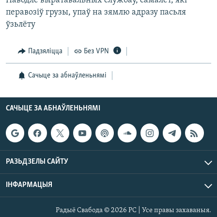
Паводле выратавальных службаў, самалёт, які
КУЛЬТУРА
МОВА
перавозіў грузы, упаў на зямлю адразу пасьля
КАЛЯНДАР
НА ХВАЛЯХ СВАБОДЫ
ўзьлёту
Падзяліцца
Без VPN
Сачыце за абнаўленьнямі
САЧЫЦЕ ЗА АБНАЎЛЕНЬНЯМІ
РАЗЬДЗЕЛЫ САЙТУ
ІНФАРМАЦЫЯ
Радыё Свабода © 2026 РС | Усе правы захаваныя.