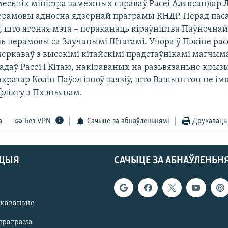
месьнік міністра замежных справаў Расеі Аляксандар 
ерамовы адносна ядзернай праграмы КНДР. Перад паса
, што ягоная мэта – пераканаць кіраўніцтва Паўночнай 
ць перамовы са Злучанымі Штатамі. Учора ў Пэкіне рас
еркаваў з высокімі кітайскімі прадстаўнікамі магчым
даў Расеі і Кітаю, накіраваных на разьвязаньне крызы
кратар Колін Паўэл ізноў заявіў, што Вашынгтон не ім
флікту з Пхэньянам.
а
Без VPN
Сачыце за абнаўленьнямі
Друкаваць
АЦЫЯ
САЧЫЦЕ ЗА АБНАЎЛЕНЬН
якаваньне
праграма