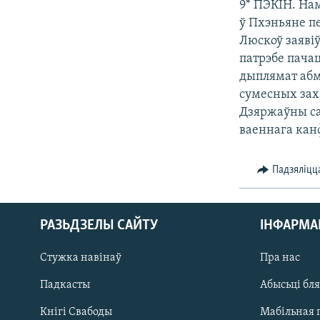
9* ПЭКІН. На
КАЛЯНДАР
НА ХВАЛЯХ СВАБОДЫ
ў Пхэньяне п
Люскоў заявіў
патрэбе пача
дыплямат абм
сумесных заха
Дзяржаўны са
ваеннага кан
Падзяліцц
РАЗЬДЗЕЛЫ САЙТУ
ІНФАРМ
Стужка навінаў
Пра нас
Падкасты
Абысьці бл
Кнігі Свабоды
Мабільная 