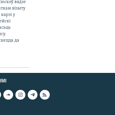
Люскоў вядзе
ткам візыту
карэі у
ейскі
асьць
су.
кнецца да
ЯМІ