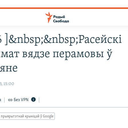
6 ]&nbsp;&nbsp;Расейскі
мат вядзе перамовы ў
яне
3, 15:00
а
Без VPN
 прыярытэтнай крыніцай ў Google