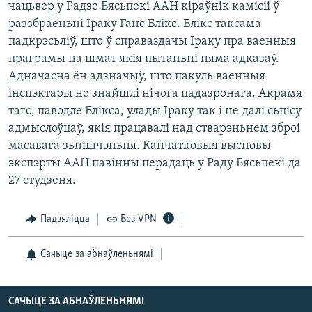
чацьвер у Радзе Бясьпекi ААН кiраўнiк камiсii ў
КУЛЬТУРА
МОВА
раззбраеньнi Іраку Ганс Блiкс. Блiкс таксама
КАЛЯНДАР
НА ХВАЛЯХ СВАБОДЫ
падкрэсьлiў, што ў справаздачы Іраку пра ваенныя
праграмы на шмат якiя пытаньнi няма адказаў.
Адначасна ён адзначыў, што пакуль ваенныя
iнспэктары не знайшлi нiчога падазронага. Акрамя
таго, паводле Блiкса, улады Іраку так i не далi сьпiсу
адмыслоўцаў, якiя працавалi над стварэньнем зброi
масавага зьнiшчэньня. Канчатковыя высновы
экспэрты ААН павiнны перадаць у Раду Бясьпекi да
27 студзеня.
Падзяліцца
Без VPN
Сачыце за абнаўленьнямі
САЧЫЦЕ ЗА АБНАЎЛЕНЬНЯМІ