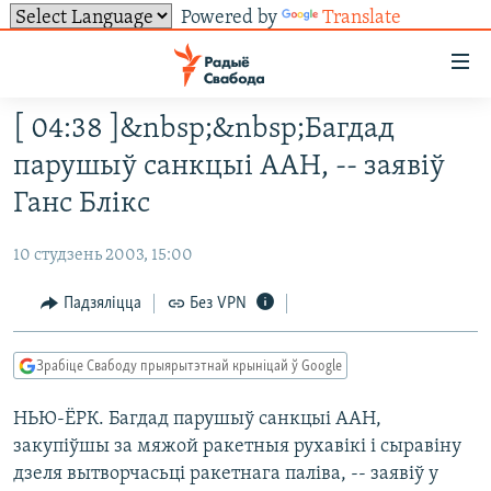
Powered by
Translate
Лінкі
ўнівэрсальнага
доступу
[ 04:38 ]&nbsp;&nbsp;Багдад
НАВІНЫ
Перайсьці
парушыў санкцыi ААН, -- заявiў
да
ТОЛЬКІ НА СВАБОДЗЕ
УСЕ НАВІНЫ
Ганс Блiкс
галоўнага
СУВЯЗЬ
ВІДЭА І ФОТА
ТЭСТЫ
зьместу
10 студзень 2003, 15:00
Перайсьці
ПАДПІСАЦЦА
ЛЮДЗІ
БЛОГІ
АБЫСЬЦІ БЛЯКАВАНЬНЕ
да
Падзяліцца
Без VPN
ПАЛІТЫКА
ГІСТОРЫЯ НА СВАБОДЗЕ
ПАДЗЯЛІЦЦА ІНФАРМАЦЫЯЙ
RSS
галоўнай
САЧЫЦЕ ЗА АБНАЎЛЕНЬНЯМІ
навігацыі
ЭКАНОМІКА
ПАДКАСТЫ
ПАДКАСТЫ
Зрабіце Свабоду прыярытэтнай крыніцай ў Google
Перайсьці
ВАЙНА
КНІГІ
FACEBOOK
да
НЬЮ-ЁРК. Багдад парушыў санкцыi ААН,
БЕЛАРУСЫ НА ВАЙНЕ
АЎДЫЁКНІГІ
TWITTER
пошуку
закупiўшы за мяжой ракетныя рухавiкi i сыравiну
ПАЛІТВЯЗЬНІ
PREMIUM
Усе сайты РС/РСЭ
дзеля вытворчасьцi ракетнага палiва, -- заявiў у