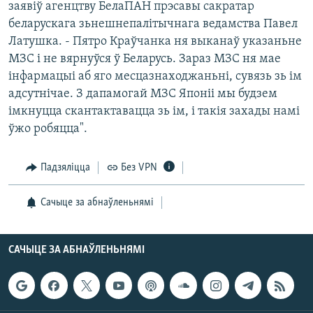
заявіў агенцтву БелаПАН прэсавы сакратар
КУЛЬТУРА
МОВА
беларускага зьнешнепалітычнага ведамства Павел
КАЛЯНДАР
НА ХВАЛЯХ СВАБОДЫ
Латушка. - Пятро Краўчанка ня выканаў указаньне
МЗС і не вярнуўся ў Беларусь. Зараз МЗС ня мае
інфармацыі аб яго месцазнаходжаньні, сувязь зь ім
адсутнічае. З дапамогай МЗС Японіі мы будзем
імкнуцца скантактавацца зь ім, і такія захады намі
ўжо робяцца".
Падзяліцца
Без VPN
Сачыце за абнаўленьнямі
САЧЫЦЕ ЗА АБНАЎЛЕНЬНЯМІ