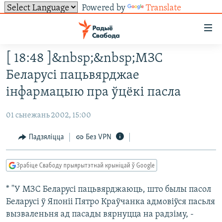
Powered by
Translate
Лінкі
ўнівэрсальнага
доступу
[ 18:48 ]&nbsp;&nbsp;МЗС
НАВІНЫ
Перайсьці
Беларусі пацьвярджае
да
ТОЛЬКІ НА СВАБОДЗЕ
УСЕ НАВІНЫ
інфармацыю пра ўцёкі пасла
галоўнага
СУВЯЗЬ
ВІДЭА І ФОТА
ТЭСТЫ
зьместу
01 сьнежань 2002, 15:00
Перайсьці
ПАДПІСАЦЦА
ЛЮДЗІ
БЛОГІ
АБЫСЬЦІ БЛЯКАВАНЬНЕ
да
Падзяліцца
Без VPN
ПАЛІТЫКА
ГІСТОРЫЯ НА СВАБОДЗЕ
ПАДЗЯЛІЦЦА ІНФАРМАЦЫЯЙ
RSS
галоўнай
САЧЫЦЕ ЗА АБНАЎЛЕНЬНЯМІ
навігацыі
ЭКАНОМІКА
ПАДКАСТЫ
ПАДКАСТЫ
Зрабіце Свабоду прыярытэтнай крыніцай ў Google
Перайсьці
ВАЙНА
КНІГІ
FACEBOOK
да
* "У МЗС Беларусі пацьвярджаюць, што былы пасол
БЕЛАРУСЫ НА ВАЙНЕ
АЎДЫЁКНІГІ
TWITTER
пошуку
Беларусі ў Японіі Пятро Краўчанка адмовіўся пасьля
ПАЛІТВЯЗЬНІ
PREMIUM
Усе сайты РС/РСЭ
вызваленьня ад пасады вярнуцца на радзіму, -