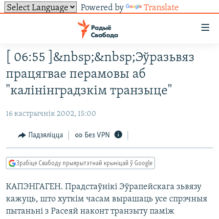
Powered by
Translate
Лінкі
ўнівэрсальнага
доступу
[ 06:55 ]&nbsp;&nbsp;Эўразьвяз
НАВІНЫ
Перайсьці
працягвае перамовы аб
да
ТОЛЬКІ НА СВАБОДЗЕ
УСЕ НАВІНЫ
"калінінградзкім транзыце"
галоўнага
СУВЯЗЬ
ВІДЭА І ФОТА
ТЭСТЫ
зьместу
16 кастрычнік 2002, 15:00
Перайсьці
ПАДПІСАЦЦА
ЛЮДЗІ
БЛОГІ
АБЫСЬЦІ БЛЯКАВАНЬНЕ
да
Падзяліцца
Без VPN
ПАЛІТЫКА
ГІСТОРЫЯ НА СВАБОДЗЕ
ПАДЗЯЛІЦЦА ІНФАРМАЦЫЯЙ
RSS
галоўнай
САЧЫЦЕ ЗА АБНАЎЛЕНЬНЯМІ
навігацыі
ЭКАНОМІКА
ПАДКАСТЫ
ПАДКАСТЫ
Зрабіце Свабоду прыярытэтнай крыніцай ў Google
Перайсьці
ВАЙНА
КНІГІ
FACEBOOK
да
КАПЭНГАГЕН. Прадстаўнікі Эўрапейскага зьвязу
БЕЛАРУСЫ НА ВАЙНЕ
АЎДЫЁКНІГІ
TWITTER
пошуку
кажуць, што хуткім часам вырашаць усе спрэчныя
ПАЛІТВЯЗЬНІ
PREMIUM
Усе сайты РС/РСЭ
пытаньні з Расеяй наконт транзыту паміж