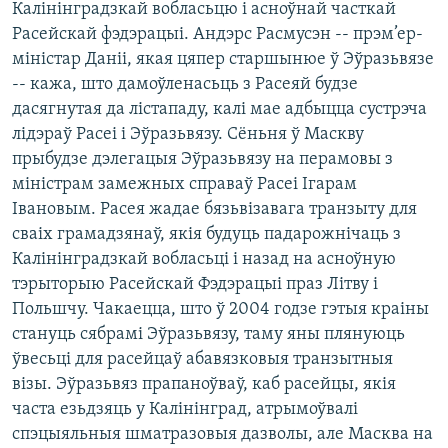
Калінінградзкай вобласьцю і асноўнай часткай
КУЛЬТУРА
МОВА
Расейскай фэдэрацыі. Андэрс Расмусэн -- прэм’ер-
КАЛЯНДАР
НА ХВАЛЯХ СВАБОДЫ
міністар Даніі, якая цяпер старшынюе ў Эўразьвязе
-- кажа, што дамоўленасьць з Расеяй будзе
дасягнутая да лістападу, калі мае адбыцца сустрэча
лідэраў Расеі і Эўразьвязу. Сёньня ў Маскву
прыбудзе дэлегацыя Эўразьвязу на перамовы з
міністрам замежных справаў Расеі Ігарам
Івановым. Расея жадае бязьвізавага транзыту для
сваіх грамадзянаў, якія будуць падарожнічаць з
Калінінградзкай вобласьці і назад на асноўную
тэрыторыю Расейскай Фэдэрацыі праз Літву і
Польшчу. Чакаецца, што ў 2004 годзе гэтыя краіны
стануць сябрамі Эўразьвязу, таму яны плянуюць
ўвесьці для расейцаў абавязковыя транзытныя
візы. Эўразьвяз прапаноўваў, каб расейцы, якія
часта езьдзяць у Калінінград, атрымоўвалі
спэцыяльныя шматразовыя дазволы, але Масква на