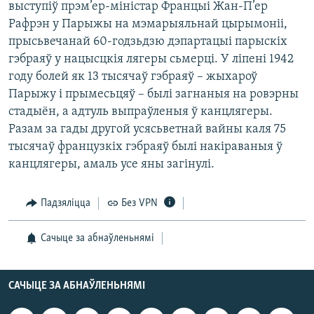
выступiў прэм’ер-мiнiстар Францыi Жан-П’ер
КУЛЬТУРА
МОВА
Рафрэн у Парыжы на мэмарыяльнай цырымонii,
КАЛЯНДАР
НА ХВАЛЯХ СВАБОДЫ
прысьвечанай 60-годзьдзю дэпартацыi парыскiх
гэбраяў у нацысцкiя лягеры сьмерцi. У лiпенi 1942
году болей як 13 тысячаў гэбраяў – жыхароў
Парыжу i прымесьцяў – былi загнаныя на ровэрны
стадыён, а адтуль выпраўленыя ў канцлягеры.
Разам за гады другой усясьветнай вайны каля 75
тысячаў французкiх гэбраяў былi накiраваныя ў
канцлягеры, амаль усе яны загiнулi.
Падзяліцца
Без VPN
Сачыце за абнаўленьнямі
САЧЫЦЕ ЗА АБНАЎЛЕНЬНЯМІ