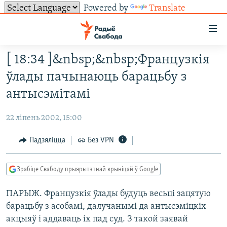
Powered by
Translate
Лінкі
ўнівэрсальнага
доступу
[ 18:34 ]&nbsp;&nbsp;Французкія
НАВІНЫ
Перайсьці
ўлады пачынаюць барацьбу з
да
ТОЛЬКІ НА СВАБОДЗЕ
УСЕ НАВІНЫ
антысэмітамі
галоўнага
СУВЯЗЬ
ВІДЭА І ФОТА
ТЭСТЫ
зьместу
22 ліпень 2002, 15:00
Перайсьці
ПАДПІСАЦЦА
ЛЮДЗІ
БЛОГІ
АБЫСЬЦІ БЛЯКАВАНЬНЕ
да
Падзяліцца
Без VPN
ПАЛІТЫКА
ГІСТОРЫЯ НА СВАБОДЗЕ
ПАДЗЯЛІЦЦА ІНФАРМАЦЫЯЙ
RSS
галоўнай
САЧЫЦЕ ЗА АБНАЎЛЕНЬНЯМІ
навігацыі
ЭКАНОМІКА
ПАДКАСТЫ
ПАДКАСТЫ
Зрабіце Свабоду прыярытэтнай крыніцай ў Google
Перайсьці
ВАЙНА
КНІГІ
FACEBOOK
да
ПАРЫЖ. Французкiя ўлады будуць весьцi зацятую
БЕЛАРУСЫ НА ВАЙНЕ
АЎДЫЁКНІГІ
TWITTER
пошуку
барацьбу з асобамi, далучанымi да антысэмiцкiх
ПАЛІТВЯЗЬНІ
PREMIUM
Усе сайты РС/РСЭ
акцыяў i аддаваць iх пад суд. З такой заявай