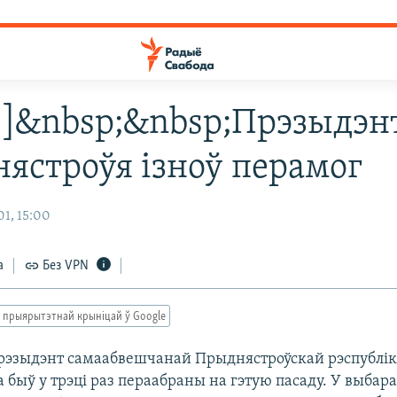
32 ]&nbsp;&nbsp;Прэзыдэн
ястроўя ізноў перамог
1, 15:00
а
Без VPN
 прыярытэтнай крыніцай ў Google
рэзыдэнт самаабвешчанай Прыднястроўскай рэспублікі
 быў у трэці раз пераабраны на гэтую пасаду. У выбар