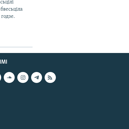
сьцілі
бвесьціла
 годзе.
ЯМІ