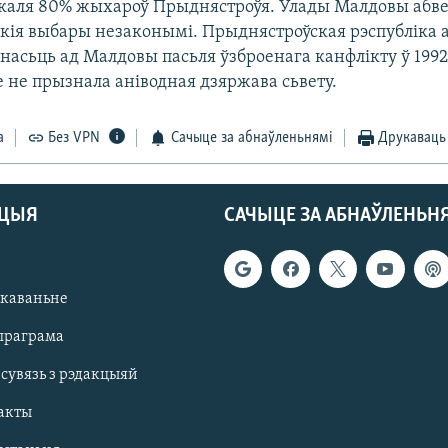
 каля 80% жыхароў Прыднястроўя. Улады Малдовы абве
кія выбары незаконымі. Прыднястроўская рэспубліка а
асьць ад Малдовы пасьля ўзброенага канфлікту ў 1992
 не прызнала аніводная дзяржава сьвету.
а
Без VPN
Сачыце за абнаўленьнямі
Друкаваць
АЦЫЯ
САЧЫЦЕ ЗА АБНАЎЛЕНЬН
якаваньне
праграма
 сувязь з рэдакцыяй
акты