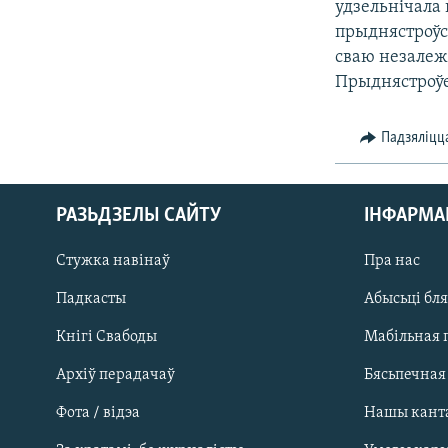
удзельнічала
КАЛЯНДАР
НА ХВАЛЯХ СВАБОДЫ
прыднястроўс
сваю незалежн
Прыднястроўе
Падзяліцц
РАЗЬДЗЕЛЫ САЙТУ
ІНФАРМ
Стужка навінаў
Пра нас
Падкасты
Абысьці бл
Кнігі Свабоды
Мабільная 
Архіў перадачаў
Бясьпечная
Фота / відэа
Нашы кант