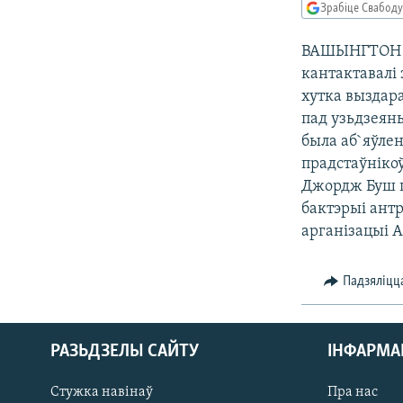
Зрабіце Свабоду
КАЛЯНДАР
НА ХВАЛЯХ СВАБОДЫ
ВАШЫНГТОН Ам
кантактавалі 
хутка выздара
пад узьдзеянь
была аб`яўле
прадстаўніко
Джордж Буш п
бактэрыі антр
арганізацыі 
Падзяліцц
РАЗЬДЗЕЛЫ САЙТУ
ІНФАРМ
Стужка навінаў
Пра нас