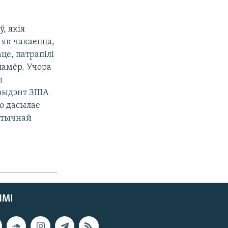
, якія
 як чакаецца,
це, патрапілі
памёр. Учора
ы
эзыдэнт ЗША
о дасылае
ыстычнай
ЯМІ