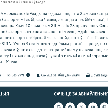
 прыярытэтнай крыніцай ў Google
эрыканскія ўлады паведамлюць, што 8 амэрыканцаў
з бактэрыямі сыбірскай язвы, лечацца антыбіётыкамі, і
веюць. Каля 40 чалавек у ЗША, з іх 28 працуюць у Сэна
не бактэрыі антракса за апошні месяц. Адзін чалавек 
на, што споры сыбірскай язвы знойдзены ў офісе Палат
ў ЗША. Учора ў сваім штотыднёвым радыёзвароце, пр
аведаміў, што сьледчыя па-ранейшаму ня ведаюць, хт
аксу і ня маюць доказаў сувязі з гэтымі актамі тэрар
Аль-Каеда
а
Без VPN
Сачыце за абнаўленьнямі
Друкаваць
АЦЫЯ
САЧЫЦЕ ЗА АБНАЎЛЕНЬН