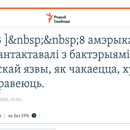
33 ]&nbsp;&nbsp;8 амэрык
антактавалі з бактэрыям
кай язвы, як чакаецца, 
равеюць.
001, 15:00
а
Без VPN