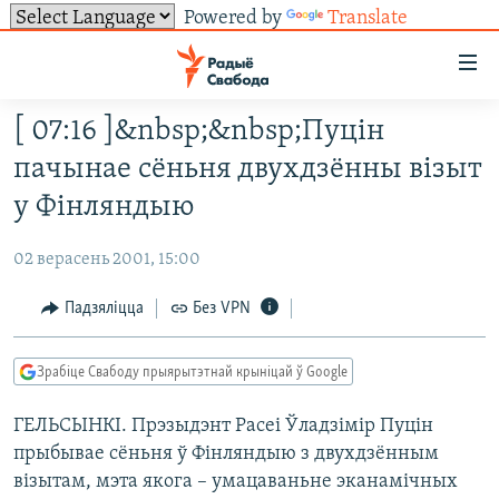
Powered by
Translate
Лінкі
ўнівэрсальнага
доступу
[ 07:16 ]&nbsp;&nbsp;Пуцін
НАВІНЫ
Перайсьці
пачынае сёньня двухдзённы візыт
да
ТОЛЬКІ НА СВАБОДЗЕ
УСЕ НАВІНЫ
у Фінляндыю
галоўнага
СУВЯЗЬ
ВІДЭА І ФОТА
ТЭСТЫ
зьместу
02 верасень 2001, 15:00
Перайсьці
ПАДПІСАЦЦА
ЛЮДЗІ
БЛОГІ
АБЫСЬЦІ БЛЯКАВАНЬНЕ
да
Падзяліцца
Без VPN
ПАЛІТЫКА
ГІСТОРЫЯ НА СВАБОДЗЕ
ПАДЗЯЛІЦЦА ІНФАРМАЦЫЯЙ
RSS
галоўнай
САЧЫЦЕ ЗА АБНАЎЛЕНЬНЯМІ
навігацыі
ЭКАНОМІКА
ПАДКАСТЫ
ПАДКАСТЫ
Зрабіце Свабоду прыярытэтнай крыніцай ў Google
Перайсьці
ВАЙНА
КНІГІ
FACEBOOK
да
ГЕЛЬСЫНКІ. Прэзыдэнт Расеі Ўладзімір Пуцін
БЕЛАРУСЫ НА ВАЙНЕ
АЎДЫЁКНІГІ
TWITTER
пошуку
прыбывае сёньня ў Фінляндыю з двухдзённым
ПАЛІТВЯЗЬНІ
PREMIUM
Усе сайты РС/РСЭ
візытам, мэта якога – умацаваньне эканамічных