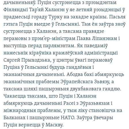
дачыненьняў. Пуцін сустрэнецца з прэзыдэнтам
КУЛЬТУРА
МОВА
Фінляндыі Тар’яй Халанэн у яе летняй рэзыдэнцыі ў
КАЛЯНДАР
НА ХВАЛЯХ СВАБОДЫ
прадмесьці гораду Турку на захадзе краіны. Пасьля
гэтага Пуцін выедзе ў Гельсынкі. Там ён заўтра зноў
сустрэнецца з Халанэн, а таксама правядзе
перамовы з прэм’ер-міністрам Паава Ліпанэнам і
выступіць перад парлямэнтам. Як паведаміў
намесьнік кіраўніка крамлёўскай адміністрацыі
Сяргей Прыходзька, у цэнтры ўвагі перамоваў
Пуціна ў Гельсынкі будуць гандлёвыя і
эканамічныя дачыненьні. Абодва бакі абмяркуюць
эканамічныя праблемы Эўрапейскага Зьвязу, а
таксама шляхі пашырэньня двухбаковага гандлю.
Чакаецца таксама, што Пуцін і Халанэн
абмяркуюць дачыненьні Расеі з Эўразьвязам і
міжнародныя праблемы, у тым ліку становішча на
Балканах і пашырэньне НАТО. Заўтра ўвечары
Пуцін вернецца ў Маскву.