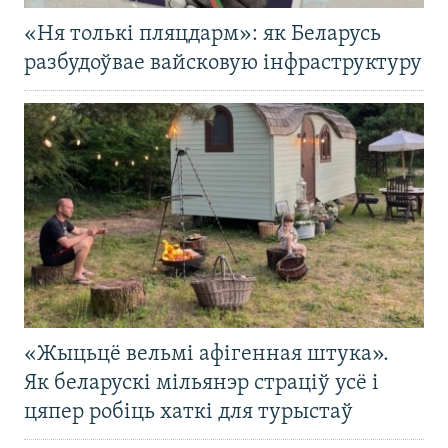
«Ня толькі пляцдарм»: як Беларусь
разбудоўвае вайсковую інфраструктуру
«Жыцьцё вельмі афігенная штука».
Як беларускі мільянэр страціў усё і
цяпер робіць хаткі для турыстаў