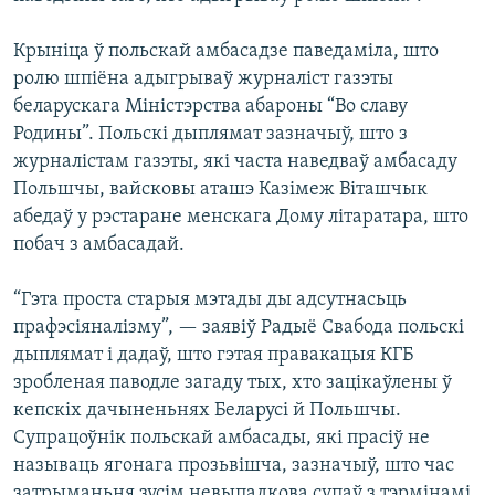
Крыніца ў польскай амбасадзе паведаміла, што
ролю шпіёна адыгрываў журналіст газэты
беларускага Міністэрства абароны “Во славу
Родины”. Польскі дыплямат зазначыў, што з
журналістам газэты, які часта наведваў амбасаду
Польшчы, вайсковы аташэ Казімеж Віташчык
абедаў у рэстаране менскага Дому літаратара, што
побач з амбасадай.
“Гэта проста старыя мэтады ды адсутнасьць
прафэсіяналізму”, — заявіў Радыё Свабода польскі
дыплямат і дадаў, што гэтая правакацыя КГБ
зробленая паводле загаду тых, хто зацікаўлены ў
кепскіх дачыненьнях Беларусі й Польшчы.
Супрацоўнік польскай амбасады, які прасіў не
называць ягонага прозьвішча, зазначыў, што час
затрыманьня зусім невыпадкова супаў з тэрмінамі