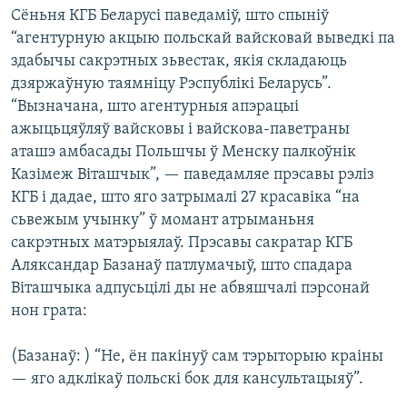
КУЛЬТУРА
МОВА
Сёньня КГБ Беларусі паведаміў, што спыніў
“агентурную акцыю польскай вайсковай выведкі па
КАЛЯНДАР
НА ХВАЛЯХ СВАБОДЫ
здабычы сакрэтных зьвестак, якія складаюць
дзяржаўную таямніцу Рэспублікі Беларусь”.
“Вызначана, што агентурныя апэрацыі
ажыцьцяўляў вайсковы і вайскова-паветраны
аташэ амбасады Польшчы ў Менску палкоўнік
Казімеж Віташчык”, — паведамляе прэсавы рэліз
КГБ і дадае, што яго затрымалі 27 красавіка “на
сьвежым учынку” ў момант атрыманьня
сакрэтных матэрыялаў. Прэсавы сакратар КГБ
Аляксандар Базанаў патлумачыў, што спадара
Віташчыка адпусьцілі ды не абвяшчалі пэрсонай
нон грата:
(Базанаў: ) “Не, ён пакінуў сам тэрыторыю краіны
— яго адклікаў польскі бок для кансультацыяў”.