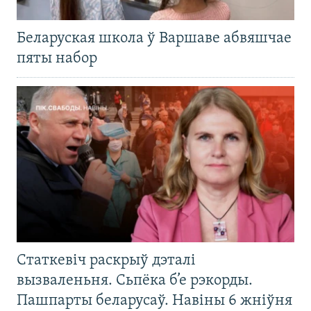
Беларуская школа ў Варшаве абвяшчае
пяты набор
Статкевіч раскрыў дэталі
вызваленьня. Сьпёка б’е рэкорды.
Пашпарты беларусаў. Навіны 6 жніўня