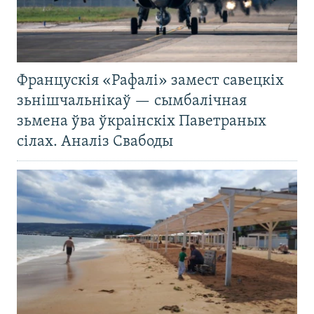
Францускія «Рафалі» замест савецкіх
зьнішчальнікаў — сымбалічная
зьмена ўва ўкраінскіх Паветраных
сілах. Аналіз Свабоды