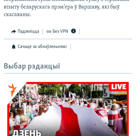
візыту беларускага прэм’ера ў Варшаву, які быў
скасаваны.
Падзяліцца
Без VPN
Сачыце за абнаўленьнямі
Выбар рэдакцыі