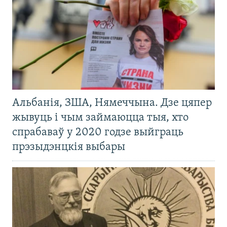
Альбанія, ЗША, Нямеччына. Дзе цяпер
жывуць і чым займаюцца тыя, хто
спрабаваў у 2020 годзе выйграць
прэзыдэнцкія выбары