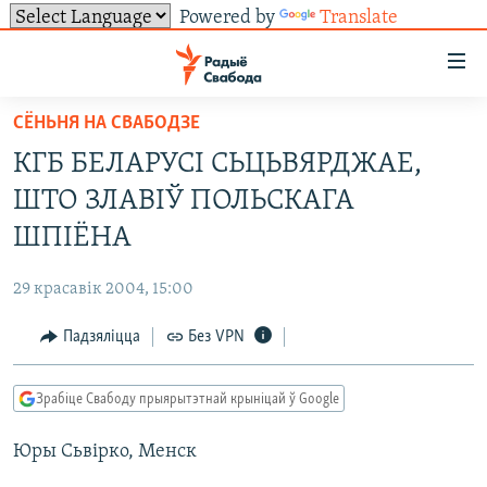
Powered by
Translate
Лінкі
ўнівэрсальнага
доступу
СЁНЬНЯ НА СВАБОДЗЕ
НАВІНЫ
Перайсьці
КГБ БЕЛАРУСІ СЬЦЬВЯРДЖАЕ,
да
ТОЛЬКІ НА СВАБОДЗЕ
УСЕ НАВІНЫ
ШТО ЗЛАВІЎ ПОЛЬСКАГА
галоўнага
СУВЯЗЬ
ВІДЭА І ФОТА
ТЭСТЫ
зьместу
ШПІЁНА
Перайсьці
ПАДПІСАЦЦА
ЛЮДЗІ
БЛОГІ
АБЫСЬЦІ БЛЯКАВАНЬНЕ
да
29 красавік 2004, 15:00
ПАЛІТЫКА
ГІСТОРЫЯ НА СВАБОДЗЕ
ПАДЗЯЛІЦЦА ІНФАРМАЦЫЯЙ
RSS
галоўнай
САЧЫЦЕ ЗА АБНАЎЛЕНЬНЯМІ
Падзяліцца
Без VPN
навігацыі
ЭКАНОМІКА
ПАДКАСТЫ
ПАДКАСТЫ
Перайсьці
ВАЙНА
КНІГІ
FACEBOOK
да
Зрабіце Свабоду прыярытэтнай крыніцай ў Google
БЕЛАРУСЫ НА ВАЙНЕ
АЎДЫЁКНІГІ
TWITTER
пошуку
Юры Сьвірко, Менск
ПАЛІТВЯЗЬНІ
PREMIUM
Усе сайты РС/РСЭ