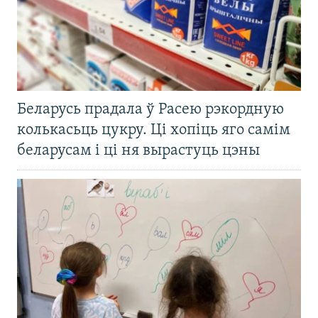
Беларусь прадала ў Расею рэкордную
колькасьць цукру. Ці хопіць яго самім
беларусам і ці ня вырастуць цэны