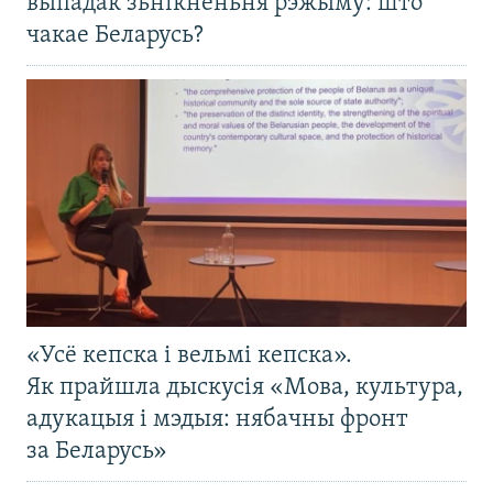
выпадак зьнікненьня рэжыму: што
чакае Беларусь?
«Усё кепска і вельмі кепска».
Як прайшла дыскусія «Мова, культура,
адукацыя і мэдыя: нябачны фронт
за Беларусь»