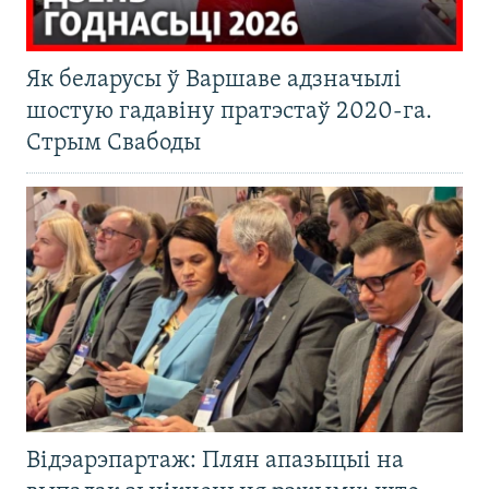
Як беларусы ў Варшаве адзначылі
шостую гадавіну пратэстаў 2020-га.
Стрым Свабоды
Відэарэпартаж: Плян апазыцыі на