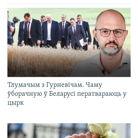
Тлумачым з Гурневічам. Чаму
ўборачную ў Беларусі ператвараюць у
цырк