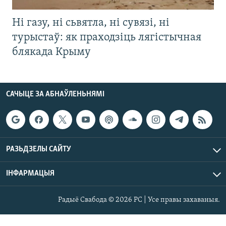
Ні газу, ні сьвятла, ні сувязі, ні
турыстаў: як праходзіць лягістычная
блякада Крыму
САЧЫЦЕ ЗА АБНАЎЛЕНЬНЯМІ
РАЗЬДЗЕЛЫ САЙТУ
ІНФАРМАЦЫЯ
Радыё Свабода © 2026 РС | Усе правы захаваныя.