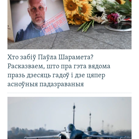
Хто забіў Паўла Шарамета?
Расказваем, што пра гэта вядома
празь дзесяць гадоў і дзе цяпер
асноўныя падазраваныя