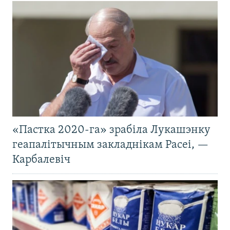
«Пастка 2020-га» зрабіла Лукашэнку
геапалітычным закладнікам Расеі, —
Карбалевіч