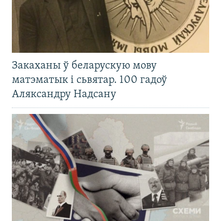
Закаханы ў беларускую мову
матэматык і сьвятар. 100 гадоў
Аляксандру Надсану