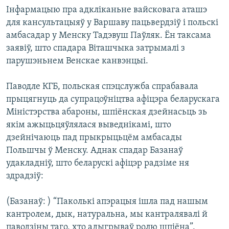
Інфармацыю пра адкліканьне вайсковага аташэ
для кансультацыяў у Варшаву пацьвердзіў і польскі
амбасадар у Менску Тадэвуш Паўляк. Ён таксама
заявіў, што спадара Віташчыка затрымалі з
парушэньнем Венскае канвэнцыі.
Паводле КГБ, польская спэцслужба спрабавала
прыцягнуць да супрацоўніцтва афіцэра беларускага
Міністэрства абароны, шпіёнская дзейнасьць зь
якім ажыцьцяўлялася выведнікамі, што
дзейнічаюць пад прыкрыцьцём амбасады
Польшчы ў Менску. Аднак спадар Базанаў
удакладніў, што беларускі афіцэр радзіме ня
здрадзіў:
(Базанаў: ) “Паколькі апэрацыя ішла пад нашым
кантролем, дык, натуральна, мы кантралявалі й
паводзіны таго, хто адыгрываў ролю шпіёна”.