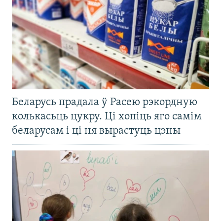
Беларусь прадала ў Расею рэкордную
колькасьць цукру. Ці хопіць яго самім
беларусам і ці ня вырастуць цэны