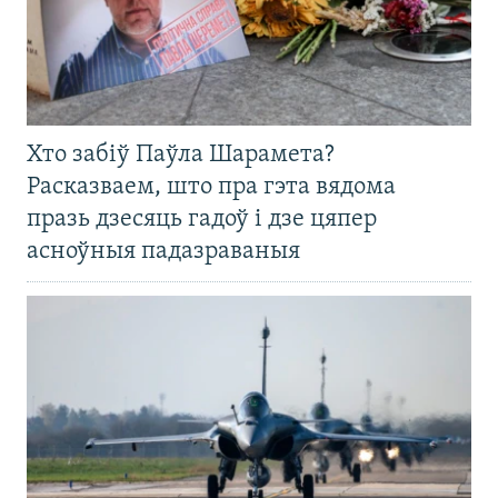
Хто забіў Паўла Шарамета?
Расказваем, што пра гэта вядома
празь дзесяць гадоў і дзе цяпер
асноўныя падазраваныя