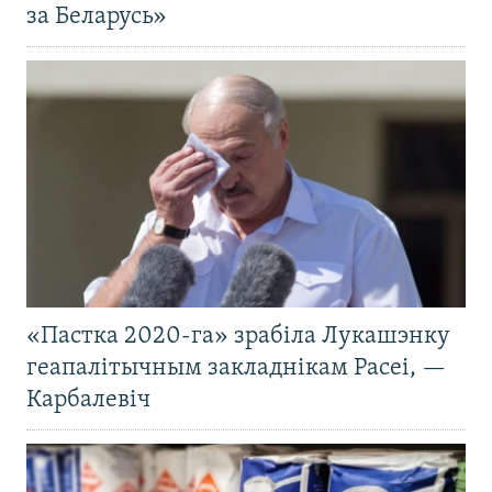
за Беларусь»
«Пастка 2020-га» зрабіла Лукашэнку
геапалітычным закладнікам Расеі, —
Карбалевіч