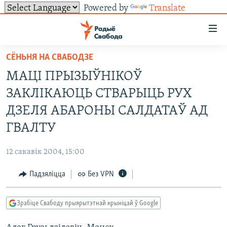
Powered by
Translate
Лінкі
ўнівэрсальнага
доступу
СЁНЬНЯ НА СВАБОДЗЕ
НАВІНЫ
Перайсьці
МАЦІ ПРЫЗЫЎНІКОЎ
да
ТОЛЬКІ НА СВАБОДЗЕ
УСЕ НАВІНЫ
ЗАКЛІКАЮЦЬ СТВАРЫЦЬ РУХ
галоўнага
СУВЯЗЬ
ВІДЭА І ФОТА
ТЭСТЫ
зьместу
ДЗЕЛЯ АБАРОНЫ САЛДАТАЎ АД
Перайсьці
ПАДПІСАЦЦА
ЛЮДЗІ
БЛОГІ
АБЫСЬЦІ БЛЯКАВАНЬНЕ
ГВАЛТУ
да
ПАЛІТЫКА
ГІСТОРЫЯ НА СВАБОДЗЕ
ПАДЗЯЛІЦЦА ІНФАРМАЦЫЯЙ
RSS
галоўнай
САЧЫЦЕ ЗА АБНАЎЛЕНЬНЯМІ
12 сакавік 2004, 15:00
навігацыі
ЭКАНОМІКА
ПАДКАСТЫ
ПАДКАСТЫ
Перайсьці
Падзяліцца
Без VPN
ВАЙНА
КНІГІ
FACEBOOK
да
БЕЛАРУСЫ НА ВАЙНЕ
АЎДЫЁКНІГІ
TWITTER
пошуку
Зрабіце Свабоду прыярытэтнай крыніцай ў Google
ПАЛІТВЯЗЬНІ
PREMIUM
Усе сайты РС/РСЭ