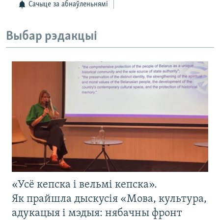
Сачыце за абнаўленьнямі
Выбар рэдакцыі
«Усё кепска і вельмі кепска».
Як прайшла дыскусія «Мова, культура,
адукацыя і мэдыя: нябачны фронт