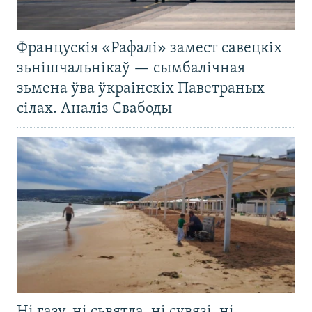
Францускія «Рафалі» замест савецкіх
зьнішчальнікаў — сымбалічная
зьмена ўва ўкраінскіх Паветраных
сілах. Аналіз Свабоды
Ні газу, ні сьвятла, ні сувязі, ні