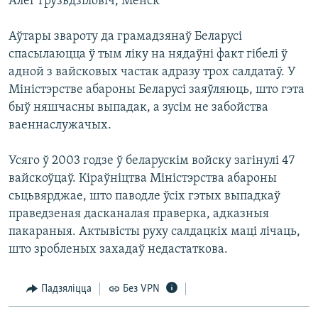
Алег Грузьдзіловіч, Менск
КУЛЬТУРА
МОВА
КАЛЯНДАР
НА ХВАЛЯХ СВАБОДЫ
Аўтары звароту да грамадзянаў Беларусі
спасылаюцца ў тым ліку на нядаўні факт гібелі ў
адной з вайсковых частак адразу трох салдатаў. У
Міністэрстве абароны Беларусі заяўляюць, што гэта
быў няшчасны выпадак, а зусім не забойства
ваеннаслужачых.
Усяго ў 2003 годзе ў беларускім войску загінулі 47
вайскоўцаў. Кіраўніцтва Міністэрства абароны
сьцьвярджае, што паводле ўсіх гэтых выпадкаў
праведзеная дасканалая праверка, адказныя
пакараныя. Актывісты руху салдацкіх маці лічаць,
што зробленых захадаў недастаткова.
Падзяліцца
Без VPN