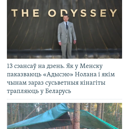
13 сэансаў на дзень. Як у Менску
паказваюць «Адысэю» Нолана і якім
чынам зараз сусьветныя кінагіты
трапляюць у Беларусь