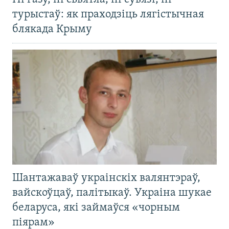
турыстаў: як праходзіць лягістычная
блякада Крыму
Шантажаваў украінскіх валянтэраў,
вайскоўцаў, палітыкаў. Украіна шукае
беларуса, які займаўся «чорным
піярам»