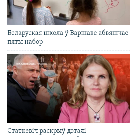
Беларуская школа ў Варшаве абвяшчае
пяты набор
Статкевіч раскрыў дэталі