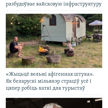
разбудоўвае вайсковую інфраструктуру
«Жыцьцё вельмі афігенная штука».
Як беларускі мільянэр страціў усё і
цяпер робіць хаткі для турыстаў