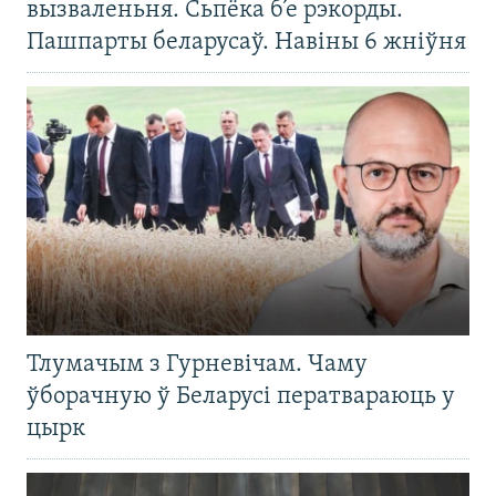
вызваленьня. Сьпёка б’е рэкорды.
Пашпарты беларусаў. Навіны 6 жніўня
Тлумачым з Гурневічам. Чаму
ўборачную ў Беларусі ператвараюць у
цырк