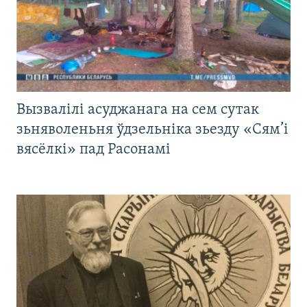
Вызвалілі асуджанага на сем сутак
зьняволеньня ўдзельніка зьезду «Сям’і
вясёлкі» пад Расонамі