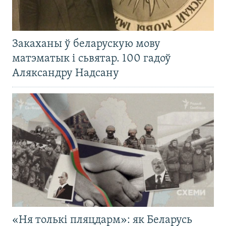
Закаханы ў беларускую мову
матэматык і сьвятар. 100 гадоў
Аляксандру Надсану
«Ня толькі пляцдарм»: як Беларусь