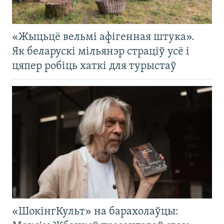
«Жыцьцё вельмі афігенная штука».
Як беларускі мільянэр страціў усё і
цяпер робіць хаткі для турыстаў
«ШокінгКульт» на барахолаўцы: