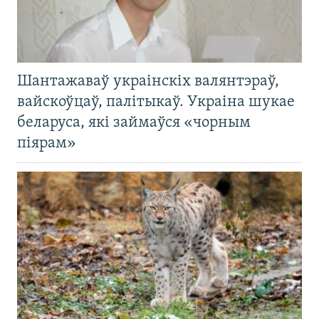
Шантажаваў украінскіх валянтэраў,
вайскоўцаў, палітыкаў. Украіна шукае
беларуса, які займаўся «чорным
піярам»