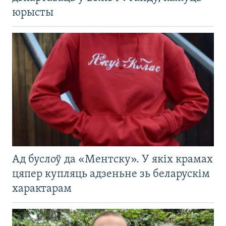
юрысты
Ад буслоў да «Ментску». У якіх крамах
цяпер купляць адзеньне зь беларускім
характарам