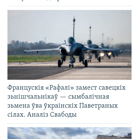
Францускія «Рафалі» замест савецкіх
зьнішчальнікаў — сымбалічная
зьмена ўва ўкраінскіх Паветраных
сілах. Аналіз Свабоды