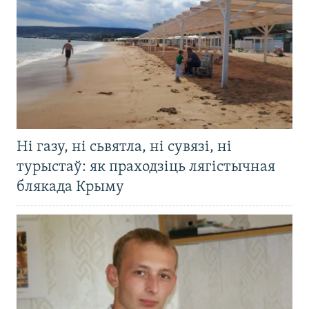
Ні газу, ні сьвятла, ні сувязі, ні
турыстаў: як праходзіць лягістычная
блякада Крыму