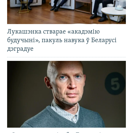
Лукашэнка стварае «акадэмію
будучыні», пакуль навука ў Беларусі
дэградуе