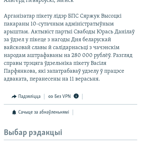
Альгерд Невяроўскі, Менск
КУЛЬТУРА
МОВА
КАЛЯНДАР
НА ХВАЛЯХ СВАБОДЫ
Арганізатар пікету лідэр БПС Сяржук Высоцкі
пакараны 10-сутачным адміністратыўным
арыштам. Актывіст партыі Свабоды Юрась Данілаў
за ўдзел у пікеце з нагоды Дня беларускай
вайсковай славы й салідарнасьці з чачэнскім
народам аштрафаваны на 280 000 рублёў. Разгляд
справы трэцяга ўдзельніка пікету Васіля
Парфянкова, які запатрабаваў удзелу ў працэсе
адваката, перанесены на 11 верасьня.
Падзяліцца
Без VPN
Сачыце за абнаўленьнямі
Выбар рэдакцыі