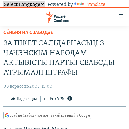
Powered by
Translate
Лінкі
ўнівэрсальнага
доступу
СЁНЬНЯ НА СВАБОДЗЕ
НАВІНЫ
Перайсьці
ЗА ПІКЕТ САЛІДАРНАСЬЦІ З
да
ТОЛЬКІ НА СВАБОДЗЕ
УСЕ НАВІНЫ
ЧАЧЭНСКІМ НАРОДАМ
галоўнага
СУВЯЗЬ
ВІДЭА І ФОТА
ТЭСТЫ
зьместу
АКТЫВІСТЫ ПАРТЫІ СВАБОДЫ
Перайсьці
ПАДПІСАЦЦА
ЛЮДЗІ
БЛОГІ
АБЫСЬЦІ БЛЯКАВАНЬНЕ
АТРЫМАЛІ ШТРАФЫ
да
ПАЛІТЫКА
ГІСТОРЫЯ НА СВАБОДЗЕ
ПАДЗЯЛІЦЦА ІНФАРМАЦЫЯЙ
RSS
галоўнай
САЧЫЦЕ ЗА АБНАЎЛЕНЬНЯМІ
08 верасень 2003, 15:00
навігацыі
ЭКАНОМІКА
ПАДКАСТЫ
ПАДКАСТЫ
Перайсьці
Падзяліцца
Без VPN
ВАЙНА
КНІГІ
FACEBOOK
да
БЕЛАРУСЫ НА ВАЙНЕ
АЎДЫЁКНІГІ
TWITTER
пошуку
Зрабіце Свабоду прыярытэтнай крыніцай ў Google
ПАЛІТВЯЗЬНІ
PREMIUM
Усе сайты РС/РСЭ