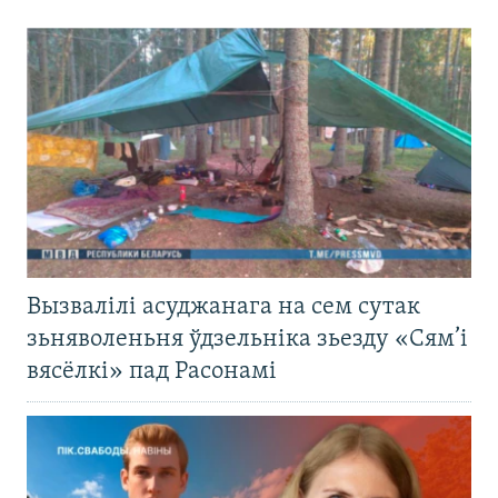
Вызвалілі асуджанага на сем сутак
зьняволеньня ўдзельніка зьезду «Сям’і
вясёлкі» пад Расонамі