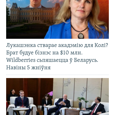
Лукашэнка стварае акадэмію для Колі?
Брат будуе бізнэс на $10 млн.
Wildberries сьпяшаецца ў Беларусь.
Навіны 5 жніўня