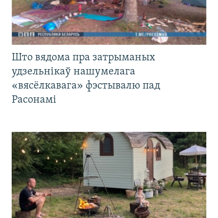
Што вядома пра затрыманых
удзельнікаў нашумелага
«вясёлкавага» фэстывалю пад
Расонамі