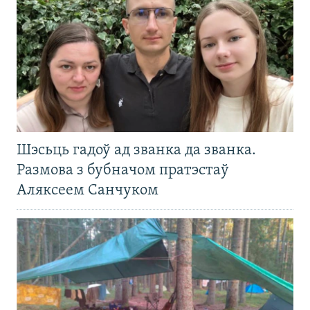
Шэсьць гадоў ад званка да званка.
Размова з бубначом пратэстаў
Аляксеем Санчуком