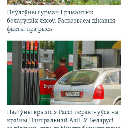
Няўлоўны гурман і рамантык
беларускіх лясоў. Расказваем цікавыя
факты пра рысь
Паліўны крызіс з Расеі перакінуўся на
краіны Цэнтральнай Азіі. У Беларусі