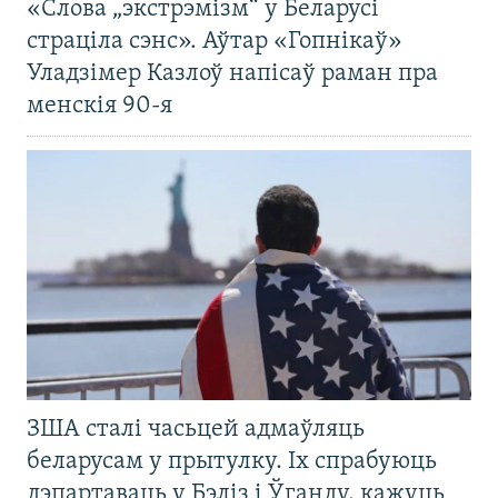
«Слова „экстрэмізм“ у Беларусі
страціла сэнс». Аўтар «Гопнікаў»
Уладзімер Казлоў напісаў раман пра
менскія 90-я
ЗША сталі часьцей адмаўляць
беларусам у прытулку. Іх спрабуюць
дэпартаваць у Бэліз і Ўганду, кажуць