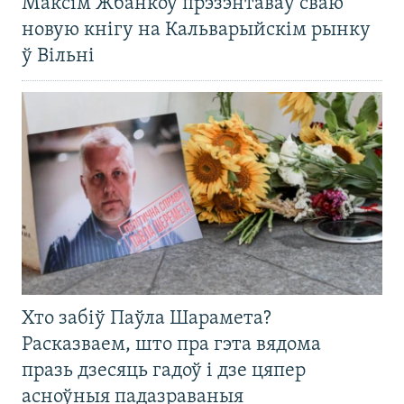
Максім Жбанкоў прэзэнтаваў сваю
новую кнігу на Кальварыйскім рынку
ў Вільні
Хто забіў Паўла Шарамета?
Расказваем, што пра гэта вядома
празь дзесяць гадоў і дзе цяпер
асноўныя падазраваныя