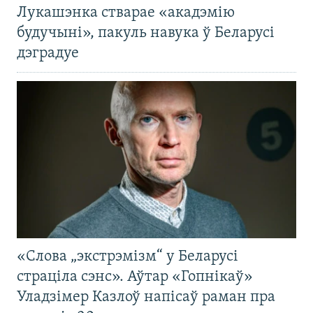
Лукашэнка стварае «акадэмію
будучыні», пакуль навука ў Беларусі
дэградуе
«Слова „экстрэмізм“ у Беларусі
страціла сэнс». Аўтар «Гопнікаў»
Уладзімер Казлоў напісаў раман пра