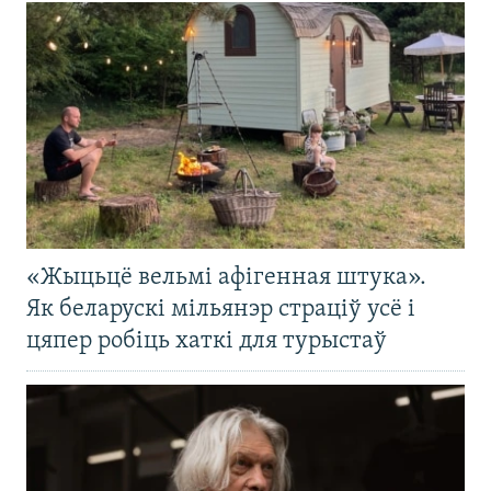
«Жыцьцё вельмі афігенная штука».
Як беларускі мільянэр страціў усё і
цяпер робіць хаткі для турыстаў