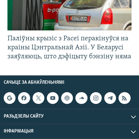
Паліўны крызіс з Расеі перакінуўся на
краіны Цэнтральнай Азіі. У Беларусі
заяўляюць, што дэфіцыту бэнзіну няма
САЧЫЦЕ ЗА АБНАЎЛЕНЬНЯМІ
РАЗЬДЗЕЛЫ САЙТУ
ІНФАРМАЦЫЯ