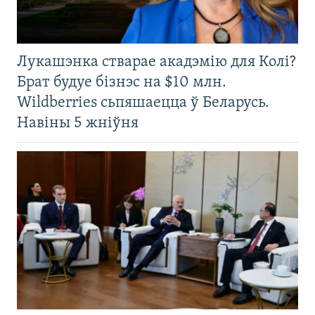
Лукашэнка стварае акадэмію для Колі?
Брат будуе бізнэс на $10 млн.
Wildberries сьпяшаецца ў Беларусь.
Навіны 5 жніўня