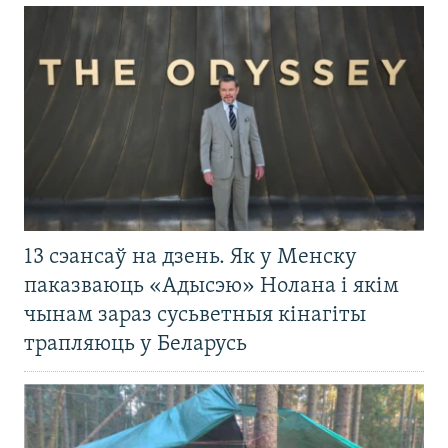
13 сэансаў на дзень. Як у Менску
паказваюць «Адысэю» Нолана і якім
чынам зараз сусьветныя кінагіты
трапляюць у Беларусь