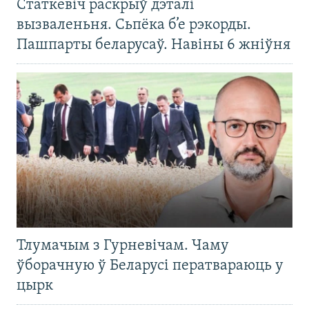
Статкевіч раскрыў дэталі
вызваленьня. Сьпёка б’е рэкорды.
Пашпарты беларусаў. Навіны 6 жніўня
Тлумачым з Гурневічам. Чаму
ўборачную ў Беларусі ператвараюць у
цырк