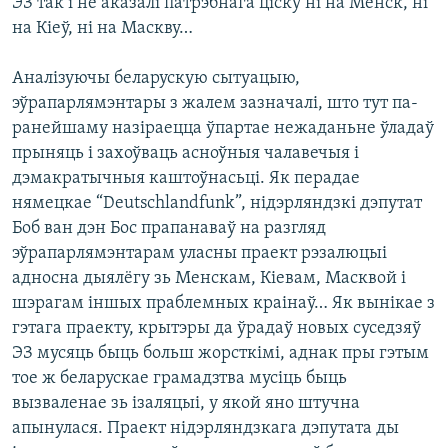
ЭЗ так і не аказалі патрэбнага ціску ні на Менск, ні
на Кіеў, ні на Маскву…
Аналізуючы беларускую сытуацыю,
эўрапарлямэнтары з жалем зазначалі, што тут па-
ранейшаму назіраецца ўпартае нежаданьне ўладаў
прыняць і захоўваць асноўныя чалавечыя і
дэмакратычныя каштоўнасьці. Як перадае
нямецкае “Deutschlandfunk”, нідэрляндзкі дэпутат
Боб ван дэн Бос прапанаваў на разгляд
эўрапарлямэнтарам уласны праект рэзалюцыі
адносна дыялёгу зь Менскам, Кіевам, Масквой і
шэрагам іншых праблемных краінаў… Як вынікае з
гэтага праекту, крытэры да ўрадаў новых суседзяў
ЭЗ мусяць быць больш жорсткімі, аднак пры гэтым
тое ж беларускае грамадзтва мусіць быць
вызваленае зь ізаляцыі, у якой яно штучна
апынулася. Праект нідэрляндзкага дэпутата ды