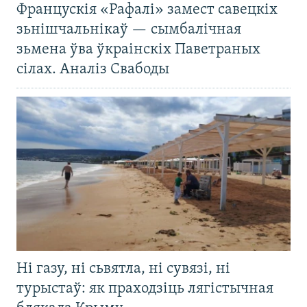
Францускія «Рафалі» замест савецкіх
зьнішчальнікаў — сымбалічная
зьмена ўва ўкраінскіх Паветраных
сілах. Аналіз Свабоды
Ні газу, ні сьвятла, ні сувязі, ні
турыстаў: як праходзіць лягістычная