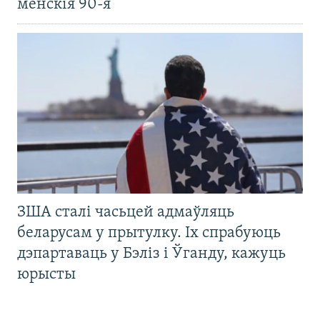
менскія 90-я
ЗША сталі часьцей адмаўляць
беларусам у прытулку. Іх спрабуюць
дэпартаваць у Бэліз і Ўганду, кажуць
юрысты