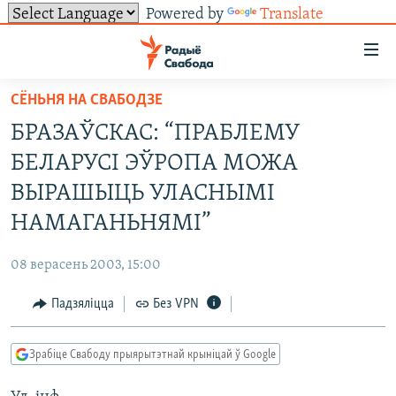
Powered by
Translate
Лінкі
ўнівэрсальнага
доступу
СЁНЬНЯ НА СВАБОДЗЕ
НАВІНЫ
Перайсьці
БРАЗАЎСКАС: “ПРАБЛЕМУ
да
ТОЛЬКІ НА СВАБОДЗЕ
УСЕ НАВІНЫ
БЕЛАРУСІ ЭЎРОПА МОЖА
галоўнага
СУВЯЗЬ
ВІДЭА І ФОТА
ТЭСТЫ
зьместу
ВЫРАШЫЦЬ УЛАСНЫМІ
Перайсьці
ПАДПІСАЦЦА
ЛЮДЗІ
БЛОГІ
АБЫСЬЦІ БЛЯКАВАНЬНЕ
НАМАГАНЬНЯМІ”
да
ПАЛІТЫКА
ГІСТОРЫЯ НА СВАБОДЗЕ
ПАДЗЯЛІЦЦА ІНФАРМАЦЫЯЙ
RSS
галоўнай
САЧЫЦЕ ЗА АБНАЎЛЕНЬНЯМІ
08 верасень 2003, 15:00
навігацыі
ЭКАНОМІКА
ПАДКАСТЫ
ПАДКАСТЫ
Перайсьці
Падзяліцца
Без VPN
ВАЙНА
КНІГІ
FACEBOOK
да
БЕЛАРУСЫ НА ВАЙНЕ
АЎДЫЁКНІГІ
TWITTER
пошуку
Зрабіце Свабоду прыярытэтнай крыніцай ў Google
ПАЛІТВЯЗЬНІ
PREMIUM
Усе сайты РС/РСЭ