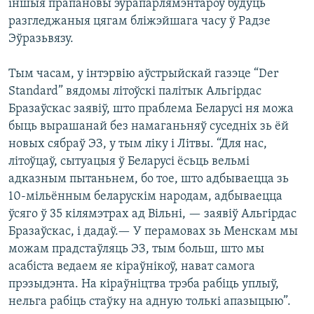
іншыя прапановы эўрапарлямэнтароў будуць
разгледжаныя цягам бліжэйшага часу ў Радзе
Эўразьвязу.
Тым часам, у інтэрвію аўстрыйскай газэце “Der
Standard” вядомы літоўскі палітык Альгірдас
Бразаўскас заявіў, што праблема Беларусі ня можа
быць вырашанай без намаганьняў суседніх зь ёй
новых сябраў ЭЗ, у тым ліку і Літвы. “Для нас,
літоўцаў, сытуацыя ў Беларусі ёсьць вельмі
адказным пытаньнем, бо тое, што адбываецца зь
10-мільённым беларускім народам, адбываецца
ўсяго ў 35 кілямэтрах ад Вільні, — заявіў Альгірдас
Бразаўскас, і дадаў.— У перамовах зь Менскам мы
можам прадстаўляць ЭЗ, тым больш, што мы
асабіста ведаем яе кіраўнікоў, нават самога
прэзыдэнта. На кіраўніцтва трэба рабіць уплыў,
нельга рабіць стаўку на адную толькі апазыцыю”.