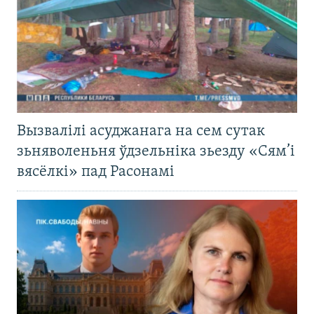
Вызвалілі асуджанага на сем сутак
зьняволеньня ўдзельніка зьезду «Сям’і
вясёлкі» пад Расонамі