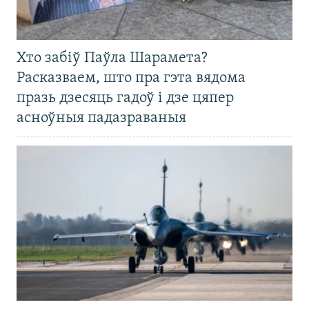
Хто забіў Паўла Шарамета?
Расказваем, што пра гэта вядома
празь дзесяць гадоў і дзе цяпер
асноўныя падазраваныя