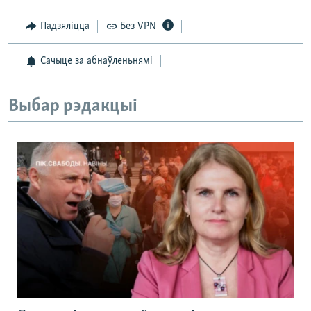
Падзяліцца
Без VPN
Сачыце за абнаўленьнямі
Выбар рэдакцыі