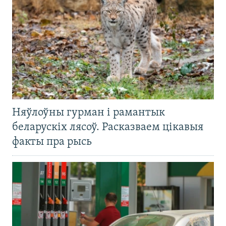
Няўлоўны гурман і рамантык
беларускіх лясоў. Расказваем цікавыя
факты пра рысь