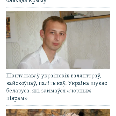
блякада Крыму
Шантажаваў украінскіх валянтэраў,
вайскоўцаў, палітыкаў. Украіна шукае
беларуса, які займаўся «чорным
піярам»