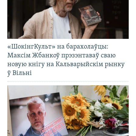
«ШокінгКульт» на барахолаўцы:
Максім Жбанкоў прэзэнтаваў сваю
новую кнігу на Кальварыйскім рынку
ў Вільні