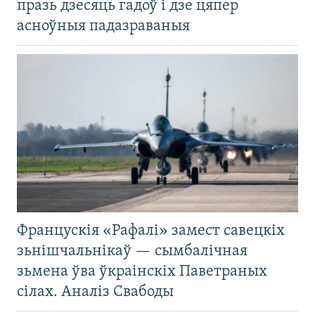
празь дзесяць гадоў і дзе цяпер
асноўныя падазраваныя
Францускія «Рафалі» замест савецкіх
зьнішчальнікаў — сымбалічная
зьмена ўва ўкраінскіх Паветраных
сілах. Аналіз Свабоды