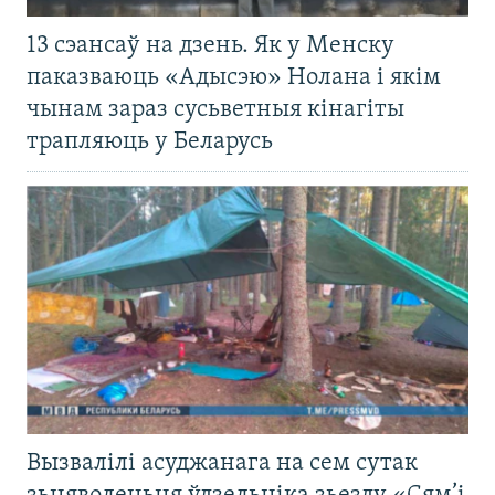
13 сэансаў на дзень. Як у Менску
паказваюць «Адысэю» Нолана і якім
чынам зараз сусьветныя кінагіты
трапляюць у Беларусь
Вызвалілі асуджанага на сем сутак