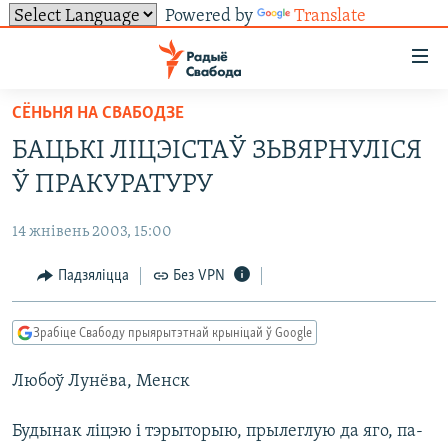
Powered by
Translate
Лінкі
ўнівэрсальнага
доступу
СЁНЬНЯ НА СВАБОДЗЕ
НАВІНЫ
Перайсьці
БАЦЬКІ ЛІЦЭІСТАЎ ЗЬВЯРНУЛІСЯ
да
ТОЛЬКІ НА СВАБОДЗЕ
УСЕ НАВІНЫ
Ў ПРАКУРАТУРУ
галоўнага
СУВЯЗЬ
ВІДЭА І ФОТА
ТЭСТЫ
зьместу
14 жнівень 2003, 15:00
Перайсьці
ПАДПІСАЦЦА
ЛЮДЗІ
БЛОГІ
АБЫСЬЦІ БЛЯКАВАНЬНЕ
да
Падзяліцца
Без VPN
ПАЛІТЫКА
ГІСТОРЫЯ НА СВАБОДЗЕ
ПАДЗЯЛІЦЦА ІНФАРМАЦЫЯЙ
RSS
галоўнай
САЧЫЦЕ ЗА АБНАЎЛЕНЬНЯМІ
навігацыі
ЭКАНОМІКА
ПАДКАСТЫ
ПАДКАСТЫ
Зрабіце Свабоду прыярытэтнай крыніцай ў Google
Перайсьці
ВАЙНА
КНІГІ
FACEBOOK
да
Любоў Лунёва, Менск
БЕЛАРУСЫ НА ВАЙНЕ
АЎДЫЁКНІГІ
TWITTER
пошуку
ПАЛІТВЯЗЬНІ
PREMIUM
Усе сайты РС/РСЭ
Будынак ліцэю і тэрыторыю, прылеглую да яго, па-