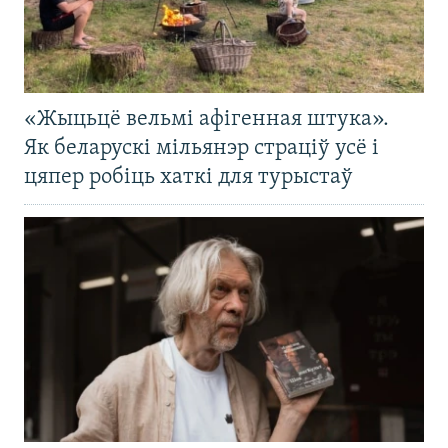
«Жыцьцё вельмі афігенная штука».
Як беларускі мільянэр страціў усё і
цяпер робіць хаткі для турыстаў