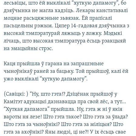
лесьвіцы, што ёй выклікалі “хуткую дапамогу”, бо
дзяўчынка не магла хадзіць. Лекары канстатавалі
моцнае расьцяжэньне зьвязак. Ёй прапісалі
пасьцельны рэжым. Цяпер 14-гадовая дзяўчынка з
высокай тэмпэратурай ляжыць у ложку. Мэдыкі
лічаць, што высокая тэмпэратура ёсьць рэакцыяй
на эмацыйны стрэс.
Каця прыйшла ў гарана на запрашэньне
чыноўнікаў раней за бацьку. Той прыйшоў, калі ёй
ужо выклікалі “хуткую дапамогу”.
(Савіцкі: ) “Ну, што гэта!? Дзіцёнак прыйшоў у
Камітэт адукацыі дазнавацца пра свой лёс, а тут…
“Хуткая дапамога” прыйшла. Ну, гэта ж ні ў якія
вароты ня лезе! Што гэта такое? Што гэта за ўлада?
Што гэта за чыноўнікі? Што гэта за міліцыя? Што
гэта за ахоўнікі? Яны людзі, ці не?! У іх ёсьць свае