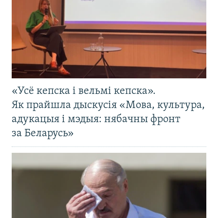
«Усё кепска і вельмі кепска».
Як прайшла дыскусія «Мова, культура,
адукацыя і мэдыя: нябачны фронт
за Беларусь»