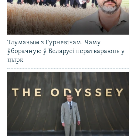
Тлумачым з Гурневічам. Чаму
ўборачную ў Беларусі ператвараюць у
цырк