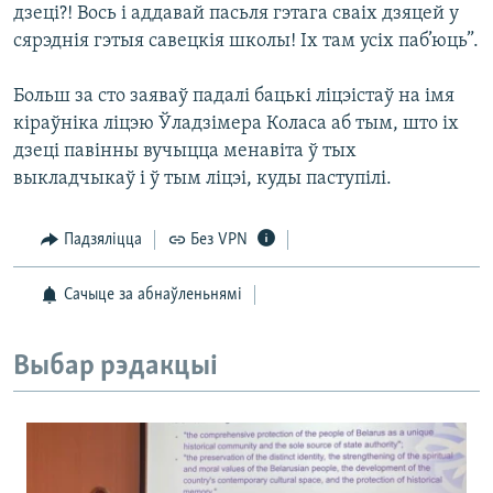
дзеці?! Вось і аддавай пасьля гэтага сваіх дзяцей у
сярэднія гэтыя савецкія школы! Іх там усіх паб’юць”.
Больш за сто заяваў падалі бацькі ліцэістаў на імя
кіраўніка ліцэю Ўладзімера Коласа аб тым, што іх
дзеці павінны вучыцца менавіта ў тых
выкладчыкаў і ў тым ліцэі, куды паступілі.
Падзяліцца
Без VPN
Сачыце за абнаўленьнямі
Выбар рэдакцыі