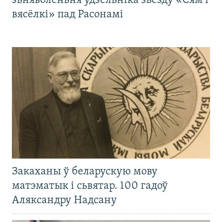
зьняволеньня ўдзельніка зьезду «Сям’і
вясёлкі» пад Расонамі
Закаханы ў беларускую мову
матэматык і сьвятар. 100 гадоў
Аляксандру Надсану