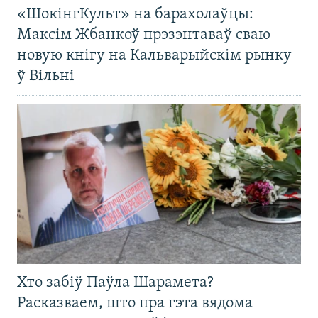
«ШокінгКульт» на барахолаўцы:
Максім Жбанкоў прэзэнтаваў сваю
новую кнігу на Кальварыйскім рынку
ў Вільні
Хто забіў Паўла Шарамета?
Расказваем, што пра гэта вядома