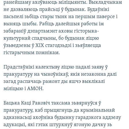
ранейшаму ахоўваюць міліцыянты. Выкладчыкам
КУЛЬТУРА
МОВА
не дазваляюць прайсьці ў будынак. Будаўнікі
КАЛЯНДАР
НА ХВАЛЯХ СВАБОДЫ
пасьпелі зьбіць стары тынк на першым паверсе і
выняць шыбы. Рабіць далейшыя работы ім
забараніў дэпартамэнт аховы гісторыка-
культурнай спадчыны, бо будынак ліцэю
ўзьведзены ў ХІХ стагодзьдзі і зьяўляецца
гістарычным помнікам.
Прадстаўнікі калектыву ліцэю падалі заяву ў
пракуратуру на чыноўнікаў, якія незаконна далі
загад распачаць рамонт ды яшчэ выклікалі
міліцыю і АМОН.
Бацька Каці Раковіч таксама зьвярнуўся ў
пракуратуру, каб прыцягнуць да крымінальнай
адказнасьці ахоўніка будынку гарадзкога аддзелу
адукацыі, які гэтак штурхнуў ягоную дачку зь