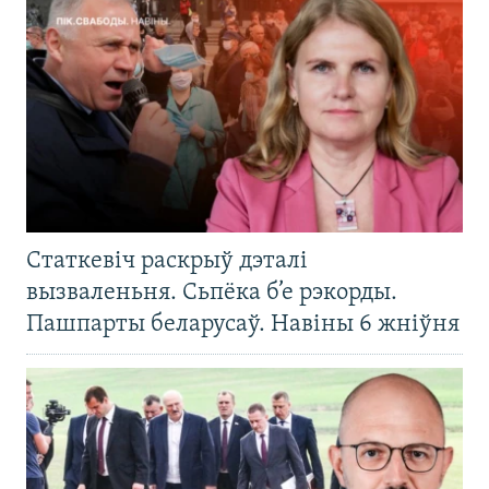
Статкевіч раскрыў дэталі
вызваленьня. Сьпёка б’е рэкорды.
Пашпарты беларусаў. Навіны 6 жніўня