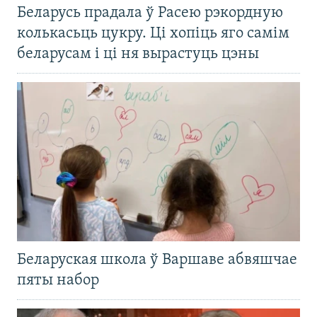
Беларусь прадала ў Расею рэкордную
колькасьць цукру. Ці хопіць яго самім
беларусам і ці ня вырастуць цэны
Беларуская школа ў Варшаве абвяшчае
пяты набор