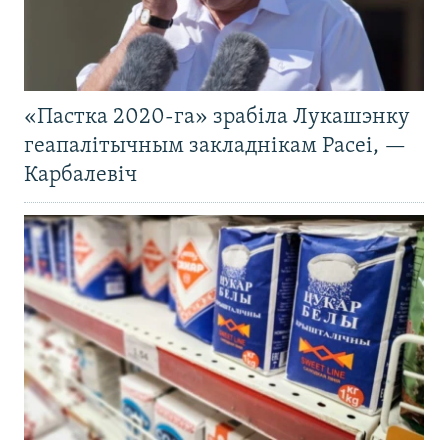
«Пастка 2020-га» зрабіла Лукашэнку
геапалітычным закладнікам Расеі, —
Карбалевіч