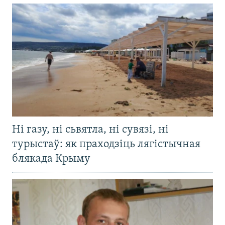
Ні газу, ні сьвятла, ні сувязі, ні
турыстаў: як праходзіць лягістычная
блякада Крыму