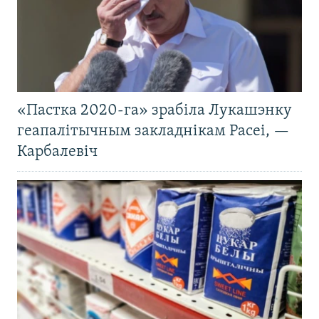
«Пастка 2020-га» зрабіла Лукашэнку
геапалітычным закладнікам Расеі, —
Карбалевіч