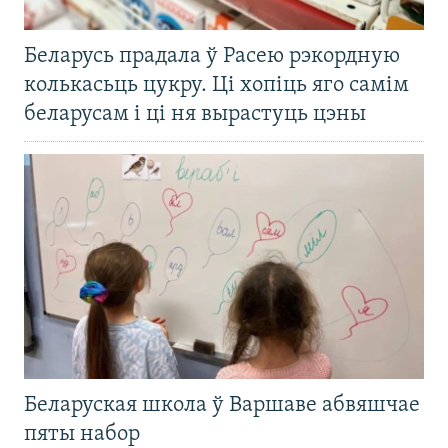
Беларусь прадала ў Расею рэкордную
колькасьць цукру. Ці хопіць яго самім
беларусам і ці ня вырастуць цэны
Беларуская школа ў Варшаве абвяшчае
пяты набор