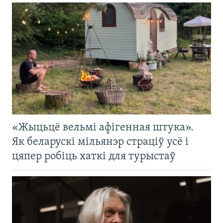
«Жыцьцё вельмі афігенная штука».
Як беларускі мільянэр страціў усё і
цяпер робіць хаткі для турыстаў