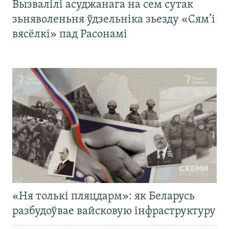
Вызвалілі асуджанага на сем сутак
зьняволеньня ўдзельніка зьезду «Сям’і
вясёлкі» пад Расонамі
«Ня толькі пляцдарм»: як Беларусь
разбудоўвае вайсковую інфраструктуру