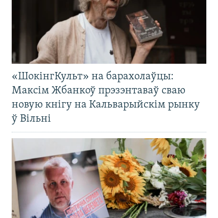
«ШокінгКульт» на барахолаўцы:
Максім Жбанкоў прэзэнтаваў сваю
новую кнігу на Кальварыйскім рынку
ў Вільні