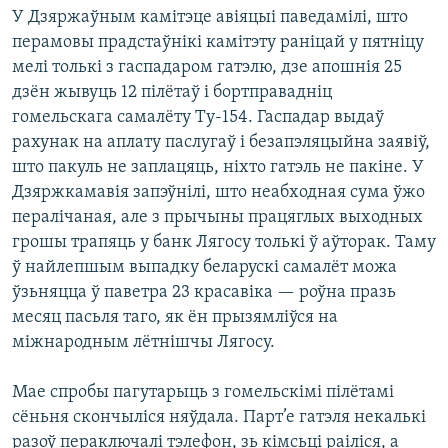
КУЛЬТУРА
МОВА
У Дзяржаўным камітэце авіяцыі паведамілі, што
перамовы прадстаўнікі камітэту раніцай у пятніцу
КАЛЯНДАР
НА ХВАЛЯХ СВАБОДЫ
мелі толькі з гаспадаром гатэлю, дзе апошнія 25
дзён жывуць 12 пілётаў і бортправадніц
гомельскага самалёту Ту-154. Гаспадар выдаў
рахунак на аплату паслугаў і безапэляцыйна заявіў,
што пакуль не заплацяць, ніхто гатэль не пакіне. У
Дзяржкамавія запэўнілі, што неабходная сума ўжо
пералічаная, але з прычыны працяглых выходных
грошы трапяць у банк Лягосу толькі ў аўторак. Таму
ў найлепшым выпадку беларускі самалёт можа
ўзьняцца ў паветра 23 красавіка — роўна празь
месяц пасьля таго, як ён прызямліўся на
міжнародным лётнішчы Лягосу.
Мае спробы пагутарыць з гомельскімі пілётамі
сёньня скончыліся няўдала. Парт’е гатэля некалькі
разоў пераключалі тэлефон, зь кімсьці раіліся, а