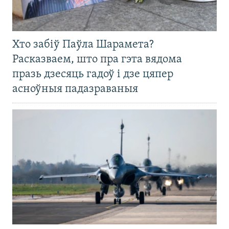
Хто забіў Паўла Шарамета?
Расказваем, што пра гэта вядома
празь дзесяць гадоў і дзе цяпер
асноўныя падазраваныя