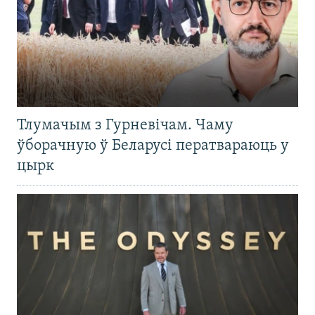
Тлумачым з Гурневічам. Чаму
ўборачную ў Беларусі ператвараюць у
цырк