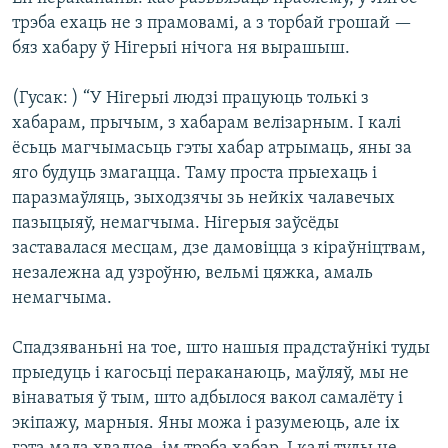
трэба ехаць не з прамовамі, а з торбай грошай —
бяз хабару ў Нігерыі нічога ня вырашыш.
(Гусак: ) “У Нігерыі людзі працуюць толькі з
хабарам, прычым, з хабарам велізарным. І калі
ёсьць магчымасьць гэты хабар атрымаць, яны за
яго будуць змагацца. Таму проста прыехаць і
паразмаўляць, зыходзячы зь нейкіх чалавечых
пазыцыяў, немагчыма. Нігерыя заўсёды
заставалася месцам, дзе дамовіцца з кіраўніцтвам,
незалежна ад узроўню, вельмі цяжка, амаль
немагчыма.
Спадзяваньні на тое, што нашыя прадстаўнікі туды
прыедуць і кагосьці пераканаюць, маўляў, мы не
вінаватыя ў тым, што адбылося вакол самалёту і
экіпажу, марныя. Яны можа і разумеюць, але іх