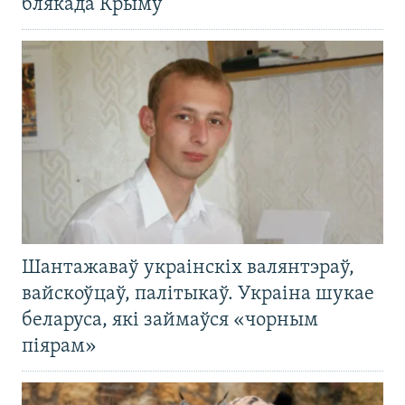
блякада Крыму
Шантажаваў украінскіх валянтэраў,
вайскоўцаў, палітыкаў. Украіна шукае
беларуса, які займаўся «чорным
піярам»