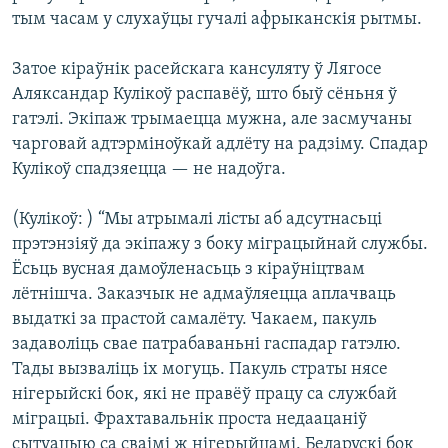
тым часам у слухаўцы гучалі афрыканскія рытмы.
Затое кіраўнік расейскага кансуляту ў Лягосе
Аляксандар Кулікоў распавёў, што быў сёньня ў
гатэлі. Экіпаж трымаецца мужна, але засмучаны
чарговай адтэрміноўкай адлёту на радзіму. Спадар
Кулікоў спадзяецца — не надоўга.
(Кулікоў: ) “Мы атрымалі лісты аб адсутнасьці
прэтэнзіяў да экіпажу з боку міграцыйнай службы.
Ёсьць вусная дамоўленасьць з кіраўніцтвам
лётнішча. Заказчык не адмаўляецца аплачваць
выдаткі за прастой самалёту. Чакаем, пакуль
задаволіць свае патрабаваньні гаспадар гатэлю.
Тады вызваліць іх могуць. Пакуль страты нясе
нігерыйскі бок, які не правёў працу са службай
міграцыі. Фрахтавальнік проста недаацаніў
сытуацыю са сваімі ж нігерыйцамі. Беларускі бок