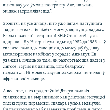
выконваў усе ўмовы кантракту. Але, на жаль,
экіпаж затрымліваецца”.
Зрэшты, ня ўсе лічаць, што ўжо цягам наступнага
тыдня гомельскія пілёты могуць вярнуцца дадому.
Былы намесьнік старшыні БНФ Станіслаў Гусак
адпрацаваў у Нігерыі тры гады: ад 1982 да 1985-га ў
складзе каманды савецкіх адмыслоўцаў будаваў
мэталюргічны камбінат у горадзе Аджакут. Ён
уважліва сочыць за тым, як разгортваюцца падзеі ў
Лягосе, і зусім ня дзівіцца, што беларусаў
падманулі: Нігерыя славутая махлярамі ня толькі ў
афрыканскім сьвеце.
А вось тое, што прадстаўнікі Дзяржкамавія
спадзяюцца на вырашэньне канфліктнай сытуацыі
толькі празь перамовы, спадара Гусака зьдзіўляе.
Ён перакананы: каб разьвязаць праблему, у Лягос