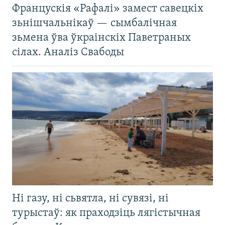
Францускія «Рафалі» замест савецкіх
зьнішчальнікаў — сымбалічная
зьмена ўва ўкраінскіх Паветраных
сілах. Аналіз Свабоды
Ні газу, ні сьвятла, ні сувязі, ні
турыстаў: як праходзіць лягістычная