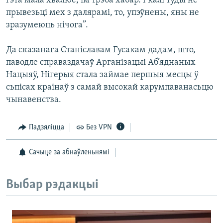
гэта мала хвалюе, ім трэба хабар. І калі туды не
прывезьці мех з далярамі, то, упэўнены, яны не
зразумеюць нічога”.
Да сказанага Станіславам Гусакам дадам, што,
паводле справаздачаў Арганізацыі Аб’яднаных
Нацыяў, Нігерыя стала займае першыя месцы ў
сьпісах краінаў з самай высокай карумпаванасьцю
чынавенства.
Падзяліцца
Без VPN
Сачыце за абнаўленьнямі
Выбар рэдакцыі