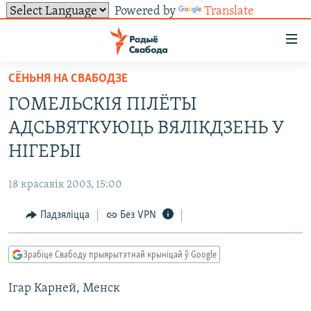
Powered by
Translate
Лінкі
ўнівэрсальнага
доступу
СЁНЬНЯ НА СВАБОДЗЕ
НАВІНЫ
Перайсьці
ГОМЕЛЬСКІЯ ПІЛЁТЫ
да
ТОЛЬКІ НА СВАБОДЗЕ
УСЕ НАВІНЫ
АДСЬВЯТКУЮЦЬ ВЯЛІКДЗЕНЬ У
галоўнага
СУВЯЗЬ
ВІДЭА І ФОТА
ТЭСТЫ
зьместу
НІГЕРЫІ
Перайсьці
ПАДПІСАЦЦА
ЛЮДЗІ
БЛОГІ
АБЫСЬЦІ БЛЯКАВАНЬНЕ
да
18 красавік 2003, 15:00
ПАЛІТЫКА
ГІСТОРЫЯ НА СВАБОДЗЕ
ПАДЗЯЛІЦЦА ІНФАРМАЦЫЯЙ
RSS
галоўнай
САЧЫЦЕ ЗА АБНАЎЛЕНЬНЯМІ
Падзяліцца
Без VPN
навігацыі
ЭКАНОМІКА
ПАДКАСТЫ
ПАДКАСТЫ
Перайсьці
ВАЙНА
КНІГІ
FACEBOOK
да
Зрабіце Свабоду прыярытэтнай крыніцай ў Google
БЕЛАРУСЫ НА ВАЙНЕ
АЎДЫЁКНІГІ
TWITTER
пошуку
Ігар Карней, Менск
ПАЛІТВЯЗЬНІ
PREMIUM
Усе сайты РС/РСЭ