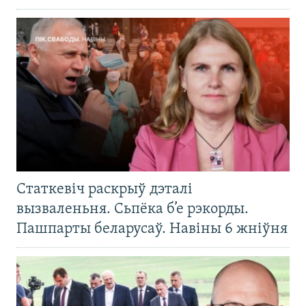
Статкевіч раскрыў дэталі
вызваленьня. Сьпёка б’е рэкорды.
Пашпарты беларусаў. Навіны 6 жніўня