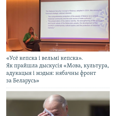
«Усё кепска і вельмі кепска».
Як прайшла дыскусія «Мова, культура,
адукацыя і мэдыя: нябачны фронт
за Беларусь»