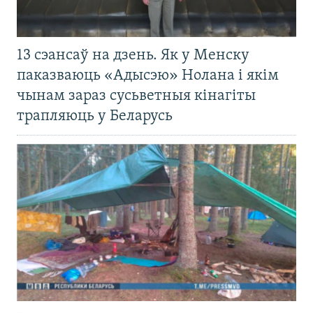
13 сэансаў на дзень. Як у Менску
паказваюць «Адысэю» Нолана і якім
чынам зараз сусьветныя кінагіты
трапляюць у Беларусь