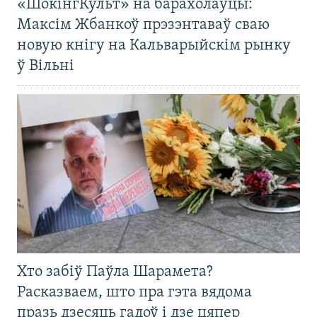
«ШокінгКульт» на барахолаўцы:
Максім Жбанкоў прэзэнтаваў сваю
новую кнігу на Кальварыйскім рынку
ў Вільні
Хто забіў Паўла Шарамета?
Расказваем, што пра гэта вядома
празь дзесяць гадоў і дзе цяпер