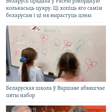
Беларусь прадала ў Расею рэкордную
колькасьць цукру. Ці хопіць яго самім
беларусам і ці ня вырастуць цэны
Беларуская школа ў Варшаве абвяшчае
пяты набор