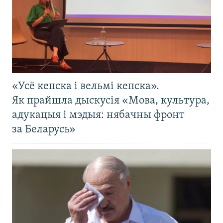
«Усё кепска і вельмі кепска».
Як прайшла дыскусія «Мова, культура,
адукацыя і мэдыя: нябачны фронт
за Беларусь»