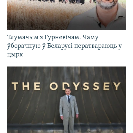
Тлумачым з Гурневічам. Чаму
ўборачную ў Беларусі ператвараюць у
цырк