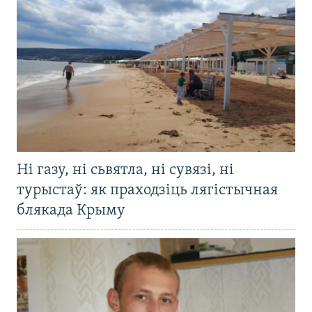
Ні газу, ні сьвятла, ні сувязі, ні
турыстаў: як праходзіць лягістычная
блякада Крыму