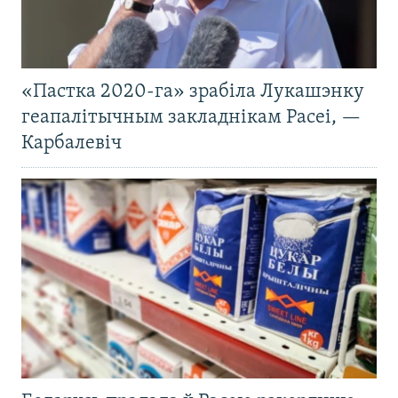
«Пастка 2020-га» зрабіла Лукашэнку
геапалітычным закладнікам Расеі, —
Карбалевіч