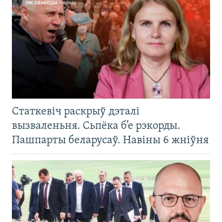
Статкевіч раскрыў дэталі
вызваленьня. Сьпёка б’е рэкорды.
Пашпарты беларусаў. Навіны 6 жніўня