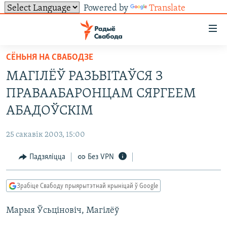
Powered by
Translate
Лінкі
ўнівэрсальнага
доступу
СЁНЬНЯ НА СВАБОДЗЕ
НАВІНЫ
Перайсьці
МАГІЛЁЎ РАЗЬВІТАЎСЯ З
да
ТОЛЬКІ НА СВАБОДЗЕ
УСЕ НАВІНЫ
ПРАВААБАРОНЦАМ СЯРГЕЕМ
галоўнага
СУВЯЗЬ
ВІДЭА І ФОТА
ТЭСТЫ
зьместу
АБАДОЎСКІМ
Перайсьці
ПАДПІСАЦЦА
ЛЮДЗІ
БЛОГІ
АБЫСЬЦІ БЛЯКАВАНЬНЕ
да
25 сакавік 2003, 15:00
ПАЛІТЫКА
ГІСТОРЫЯ НА СВАБОДЗЕ
ПАДЗЯЛІЦЦА ІНФАРМАЦЫЯЙ
RSS
галоўнай
САЧЫЦЕ ЗА АБНАЎЛЕНЬНЯМІ
Падзяліцца
Без VPN
навігацыі
ЭКАНОМІКА
ПАДКАСТЫ
ПАДКАСТЫ
Перайсьці
ВАЙНА
КНІГІ
FACEBOOK
да
Зрабіце Свабоду прыярытэтнай крыніцай ў Google
БЕЛАРУСЫ НА ВАЙНЕ
АЎДЫЁКНІГІ
TWITTER
пошуку
Марыя Ўсьціновіч, Магілёў
ПАЛІТВЯЗЬНІ
PREMIUM
Усе сайты РС/РСЭ