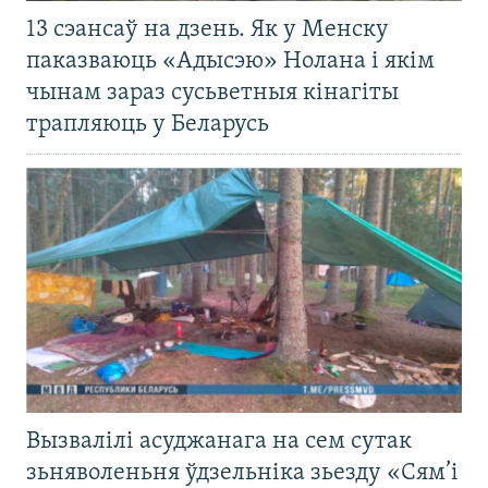
13 сэансаў на дзень. Як у Менску
паказваюць «Адысэю» Нолана і якім
чынам зараз сусьветныя кінагіты
трапляюць у Беларусь
Вызвалілі асуджанага на сем сутак
зьняволеньня ўдзельніка зьезду «Сям’і