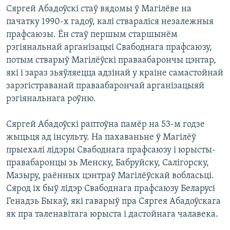
КУЛЬТУРА
МОВА
Сяргей Абадоўскі стаў вядомы ў Магілёве на
пачатку 1990-х гадоў, калі ствараліся незалежныя
КАЛЯНДАР
НА ХВАЛЯХ СВАБОДЫ
прафсаюзы. Ён стаў першым старшынём
рэгіянальнай арганізацыі Свабоднага прафсаюзу,
потым стварыў Магілёўскі праваабарончы цэнтар,
які і зараз зьяўляецца адзінай у краіне самастойнай
зарэгістраванай праваабарончай арганізацыяй
рэгіянальнага роўню.
Сяргей Абадоўскі раптоўна памёр на 53-м годзе
жыцьця ад інсульту. На пахаваньне ў Магілёў
прыехалі лідэры Свабоднага прафсаюзу і юрысты-
правабаронцы зь Менску, Бабруйску, Салігорску,
Мазыру, раённых цэнтраў Магілёўскай вобласьці.
Сярод іх быў лідэр Свабоднага прафсаюзу Беларусі
Генадзь Быкаў, які гаварыў пра Сяргея Абадоўскага
як пра таленавітага юрыста і дастойнага чалавека.