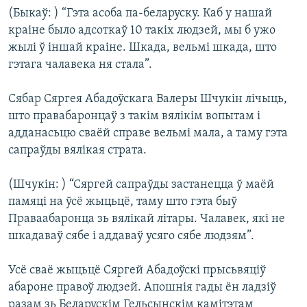
(Быкаў: ) “Гэта асоба па-беларуску. Каб у нашай
краіне было адсоткаў 10 такіх людзей, мы б ужо
жылі ў іншай краіне. Шкада, вельмі шкада, што
гэтага чалавека ня стала”.
Сябар Сяргея Абадоўскага Валеры Шчукін лічыць,
што правабаронцаў з такім вялікім вопытам і
адданасьцю сваёй справе вельмі мала, а таму гэта
сапраўды вялікая страта.
(Шчукін: ) “Сяргей сапраўды застанецца ў маёй
памяці на ўсё жыцьцё, таму што гэта быў
Праваабаронца зь вялікай літары. Чалавек, які не
шкадаваў сябе і аддаваў усяго сябе людзям”.
Усё сваё жыцьцё Сяргей Абадоўскі прысьвяціў
абароне правоў людзей. Апошнія гады ён ладзіў
разам зь Беларускім Гельсынскім камітэтам