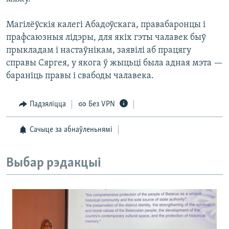
Магілёўскія калегі Абадоўскага, правабаронцы і
прафсаюзныя лідэры, для якіх гэты чалавек быў
прыкладам і настаўнікам, заявілі аб працягу
справы Сяргея, у якога ў жыцьці была адная мэта —
бараніць правы і свабоды чалавека.
Падзяліцца
Без VPN
Сачыце за абнаўленьнямі
Выбар рэдакцыі