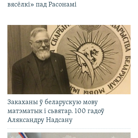
вясёлкі» пад Расонамі
Закаханы ў беларускую мову
матэматык і сьвятар. 100 гадоў
Аляксандру Надсану