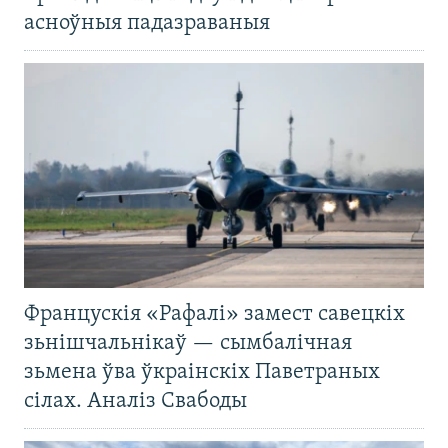
асноўныя падазраваныя
Францускія «Рафалі» замест савецкіх
зьнішчальнікаў — сымбалічная
зьмена ўва ўкраінскіх Паветраных
сілах. Аналіз Свабоды