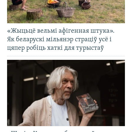
«Жыцьцё вельмі афігенная штука».
Як беларускі мільянэр страціў усё і
цяпер робіць хаткі для турыстаў