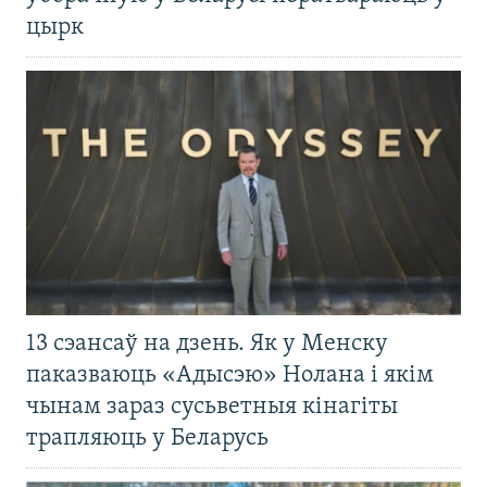
цырк
13 сэансаў на дзень. Як у Менску
паказваюць «Адысэю» Нолана і якім
чынам зараз сусьветныя кінагіты
трапляюць у Беларусь