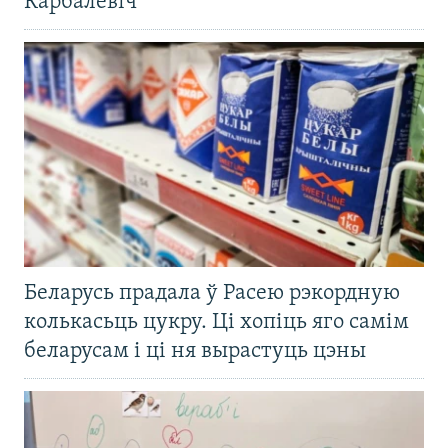
Карбалевіч
Беларусь прадала ў Расею рэкордную
колькасьць цукру. Ці хопіць яго самім
беларусам і ці ня вырастуць цэны