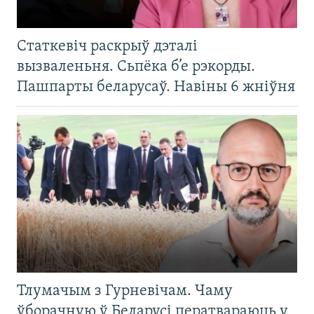
Статкевіч раскрыў дэталі
вызваленьня. Сьпёка б’е рэкорды.
Пашпарты беларусаў. Навіны 6 жніўня
Тлумачым з Гурневічам. Чаму
ўборачную ў Беларусі ператвараюць у