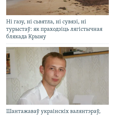
Ні газу, ні сьвятла, ні сувязі, ні
турыстаў: як праходзіць лягістычная
блякада Крыму
Шантажаваў украінскіх валянтэраў,