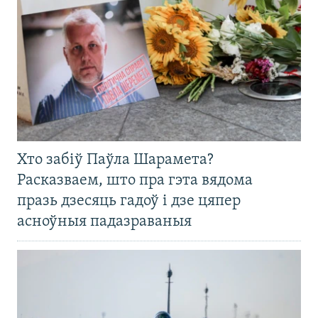
Хто забіў Паўла Шарамета?
Расказваем, што пра гэта вядома
празь дзесяць гадоў і дзе цяпер
асноўныя падазраваныя