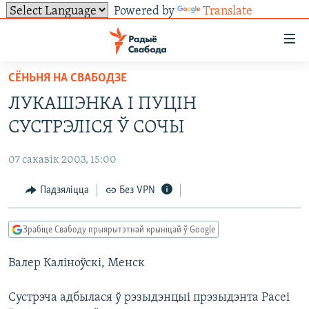
Powered by
Translate
Лінкі
ўнівэрсальнага
доступу
СЁНЬНЯ НА СВАБОДЗЕ
НАВІНЫ
Перайсьці
ЛУКАШЭНКА І ПУЦІН
да
ТОЛЬКІ НА СВАБОДЗЕ
УСЕ НАВІНЫ
СУСТРЭЛІСЯ Ў СОЧЫ
галоўнага
СУВЯЗЬ
ВІДЭА І ФОТА
ТЭСТЫ
зьместу
07 сакавік 2003, 15:00
Перайсьці
ПАДПІСАЦЦА
ЛЮДЗІ
БЛОГІ
АБЫСЬЦІ БЛЯКАВАНЬНЕ
да
Падзяліцца
Без VPN
ПАЛІТЫКА
ГІСТОРЫЯ НА СВАБОДЗЕ
ПАДЗЯЛІЦЦА ІНФАРМАЦЫЯЙ
RSS
галоўнай
САЧЫЦЕ ЗА АБНАЎЛЕНЬНЯМІ
навігацыі
ЭКАНОМІКА
ПАДКАСТЫ
ПАДКАСТЫ
Зрабіце Свабоду прыярытэтнай крыніцай ў Google
Перайсьці
ВАЙНА
КНІГІ
FACEBOOK
да
Валер Каліноўскі, Менск
БЕЛАРУСЫ НА ВАЙНЕ
АЎДЫЁКНІГІ
TWITTER
пошуку
ПАЛІТВЯЗЬНІ
PREMIUM
Усе сайты РС/РСЭ
Сустрэча адбылася ў рэзыдэнцыі прэзыдэнта Расеі