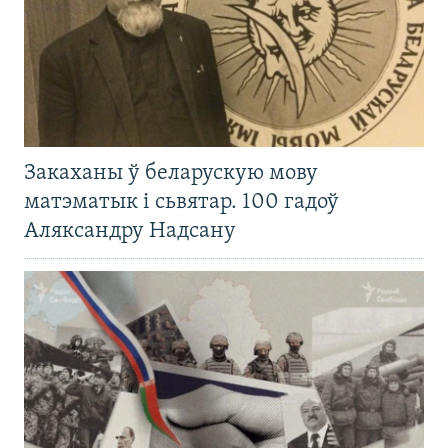
Закаханы ў беларускую мову
матэматык і сьвятар. 100 гадоў
Аляксандру Надсану