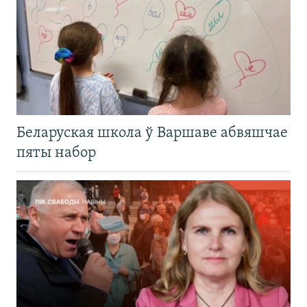
Беларуская школа ў Варшаве абвяшчае
пяты набор