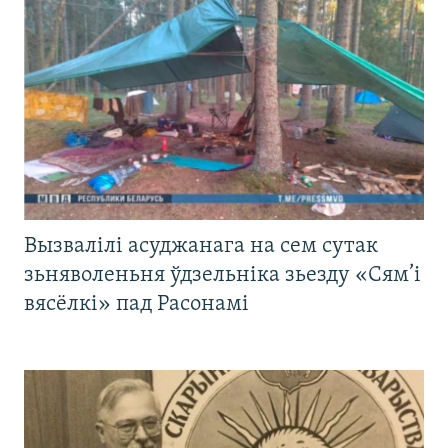
Вызвалілі асуджанага на сем сутак
зьняволеньня ўдзельніка зьезду «Сям’і
вясёлкі» пад Расонамі