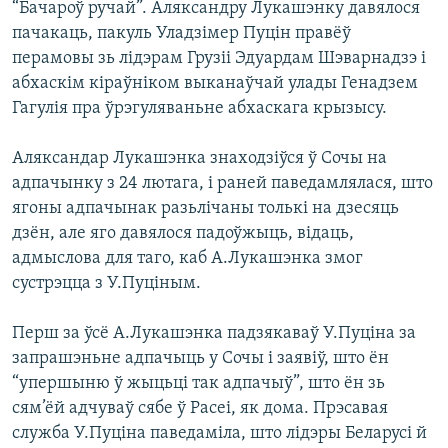
“Бачароў ручай”. Аляксандру Лукашэнку давялося
КУЛЬТУРА
МОВА
пачакаць, пакуль Уладзімер Пуцін правёў
КАЛЯНДАР
НА ХВАЛЯХ СВАБОДЫ
перамовы зь лідэрам Грузіі Эдуардам Шэварнадзэ і
абхаскім кіраўніком выканаўчай улады Генадзем
Гагулія пра ўрэгуляваньне абхаскага крызысу.
Аляксандар Лукашэнка знаходзіўся ў Сочы на
адпачынку з 24 лютага, і раней паведамлялася, што
ягоны адпачынак разьлічаны толькі на дзесяць
дзён, але яго давялося падоўжыць, відаць,
адмыслова для таго, каб А.Лукашэнка змог
сустрэцца з У.Пуціным.
Перш за ўсё А.Лукашэнка падзякаваў У.Пуціна за
запрашэньне адпачыць у Сочы і заявіў, што ён
“упершыню ў жыцьці так адпачыў”, што ён зь
сям’ёй адчуваў сябе ў Расеі, як дома. Прэсавая
служба У.Пуціна паведаміла, што лідэры Беларусі й