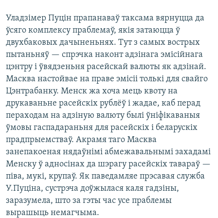
Уладзімер Пуцін прапанаваў таксама вярнуцца да
ўсяго комплексу праблемаў, якія затаюцца ў
двухбаковых дачыненьнях. Тут з самых вострых
пытаньняў — спрэчка наконт адзінага эмісійнага
цэнтру і ўвядзеньня расейскай валюты як адзінай.
Масква настойвае на праве эмісіі толькі для свайго
Цэнтрабанку. Менск жа хоча мець квоту на
друкаваньне расейскіх рублёў і жадае, каб перад
пераходам на адзіную валюту былі ўніфікаваныя
ўмовы гаспадараньня для расейскіх і беларускіх
прадпрыемстваў. Акрамя таго Масква
занепакоеная нядаўнімі абмежавальнымі захадамі
Менску ў адносінах да шэрагу расейскіх тавараў —
піва, мукі, крупаў. Як паведамляе прэсавая служба
У.Пуціна, сустрэча доўжылася каля гадзіны,
заразумела, што за гэты час усе праблемы
вырашыць немагчыма.