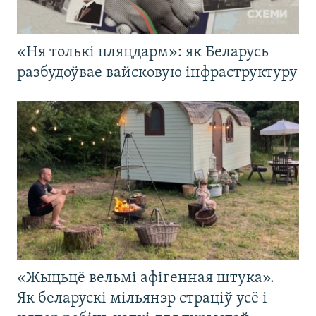
«Ня толькі пляцдарм»: як Беларусь
разбудоўвае вайсковую інфраструктуру
«Жыцьцё вельмі афігенная штука».
Як беларускі мільянэр страціў усё і