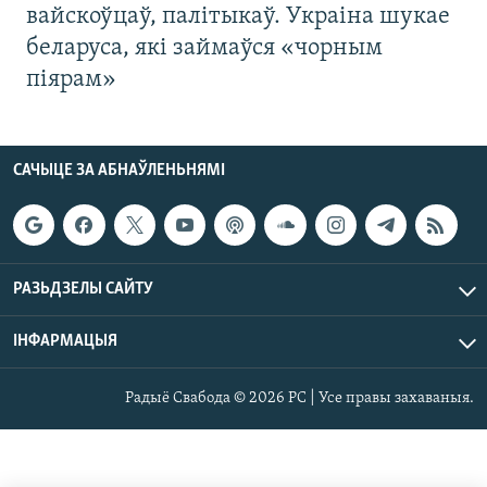
вайскоўцаў, палітыкаў. Украіна шукае
беларуса, які займаўся «чорным
піярам»
САЧЫЦЕ ЗА АБНАЎЛЕНЬНЯМІ
РАЗЬДЗЕЛЫ САЙТУ
ІНФАРМАЦЫЯ
Радыё Свабода © 2026 РС | Усе правы захаваныя.