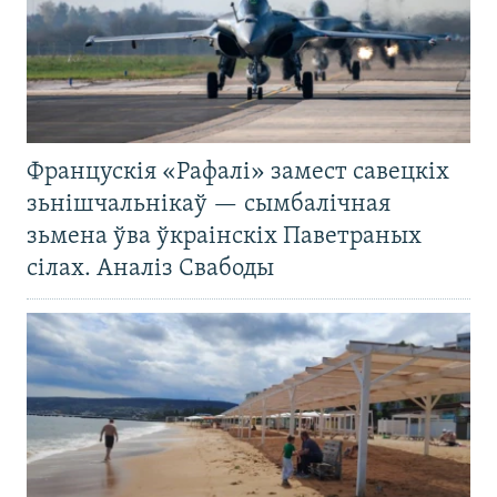
Францускія «Рафалі» замест савецкіх
зьнішчальнікаў — сымбалічная
зьмена ўва ўкраінскіх Паветраных
сілах. Аналіз Свабоды