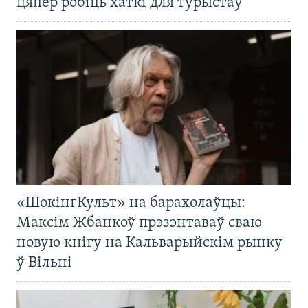
цяпер робіць хаткі для турыстаў
«ШокінгКульт» на барахолаўцы:
Максім Жбанкоў прэзэнтаваў сваю
новую кнігу на Кальварыйскім рынку
ў Вільні