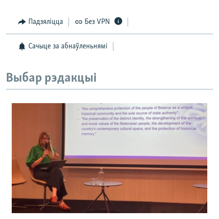
Падзяліцца
Без VPN
Сачыце за абнаўленьнямі
Выбар рэдакцыі