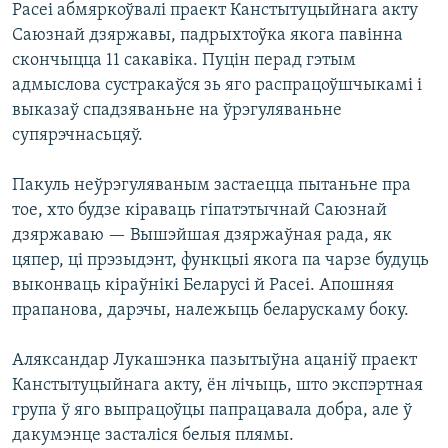
Расеі абмяркоўвалі праект Канстытуцыйнага акту
Саюзнай дзяржавы, падрыхтоўка якога павінна
скончыцца 11 сакавіка. Пуцін перад гэтым
адмыслова сустракаўся зь яго распрацоўшчыкамі і
выказаў спадзяваньне на ўрэгуляваньне
супярэчнасьцяў.
Пакуль неўрэгуляваным застаецца пытаньне пра
тое, хто будзе кіраваць гіпатэтычнай Саюзнай
дзяржаваю — Вышэйшая дзяржаўная рада, як
цяпер, ці прэзыдэнт, функцыі якога па чарзе будуць
выконваць кіраўнікі Беларусі й Расеі. Апошняя
прапанова, дарэчы, належыць беларускаму боку.
Аляксандар Лукашэнка пазытыўна ацаніў праект
Канстытуцыйнага акту, ён лічыць, што экспэртная
група ў яго выпрацоўцы папрацавала добра, але ў
дакумэнце засталіся белыя плямы.