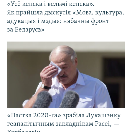
«Усё кепска і вельмі кепска».
Як прайшла дыскусія «Мова, культура,
адукацыя і мэдыя: нябачны фронт
за Беларусь»
«Пастка 2020-га» зрабіла Лукашэнку
геапалітычным закладнікам Расеі, —