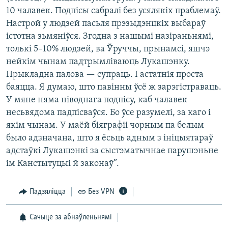
10 чалавек. Подпісы сабралі без усялякіх праблемаў.
Настрой у людзей пасьля прэзыдэнцкіх выбараў
істотна зьмяніўся. Згодна з нашымі назіраньнямі,
толькі 5–10% людзей, ва Ўруччы, прынамсі, яшчэ
нейкім чынам падтрымліваюць Лукашэнку.
Прыкладна палова — супраць. І астатнія проста
баяцца. Я думаю, што павінны ўсё ж зарэгістраваць.
У мяне няма ніводнага подпісу, каб чалавек
несьвядома падпісваўся. Бо ўсе разумелі, за каго і
якім чынам. У маёй біяграфіі чорным па белым
было адзначана, што я ёсьць адным з ініцыятараў
адстаўкі Лукашэнкі за сыстэматычнае парушэньне
ім Канстытуцыі й законаў”.
Падзяліцца
Без VPN
Сачыце за абнаўленьнямі