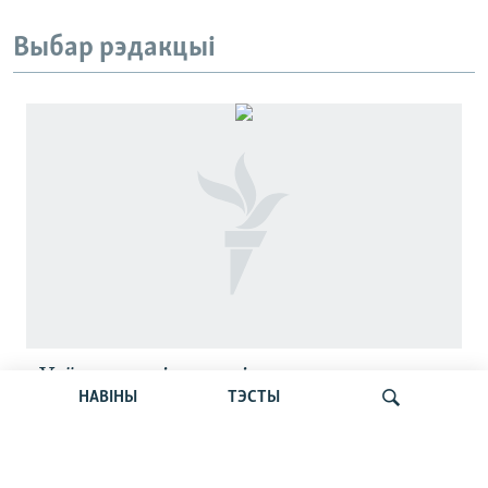
Выбар рэдакцыі
«Усё кепска і вельмі кепска».
НАВІНЫ
ТЭСТЫ
Як прайшла дыскусія «Мова, культура,
адукацыя і мэдыя: нябачны фронт
за Беларусь»