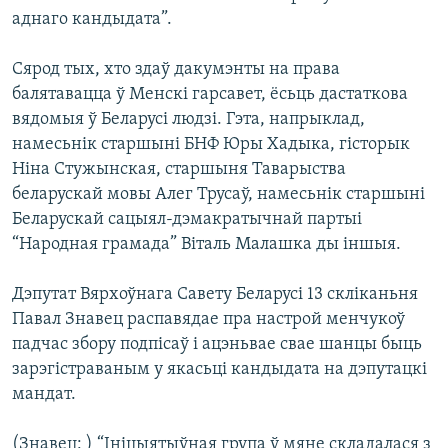
аднаго кандыдата”.
Сярод тых, хто здаў дакумэнты на права
балятавацца ў Менскі гарсавет, ёсьць дастаткова
вядомыя ў Беларусі людзі. Гэта, напрыклад,
намесьнік старшыні БНФ Юры Хадыка, гісторык
Ніна Стужынская, старшыня Таварыства
беларускай мовы Алег Трусаў, намесьнік старшыні
Беларускай сацыял-дэмакратычнай партыі
“Народная грамада” Віталь Малашка ды іншыя.
Дэпутат Вярхоўнага Савету Беларусі 13 скліканьня
Павал Знавец распавядае пра настрой менчукоў
падчас збору подпісаў і ацэньвае свае шанцы быць
зарэгістраваным у якасьці кандыдата на дэпутацкі
мандат.
(Знавец: ) “Ініцыятыўная група ў мяне складалася з