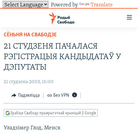
Powered by
Translate
Лінкі
ўнівэрсальнага
доступу
СЁНЬНЯ НА СВАБОДЗЕ
НАВІНЫ
Перайсьці
21 СТУДЗЕНЯ ПАЧАЛАСЯ
да
ТОЛЬКІ НА СВАБОДЗЕ
УСЕ НАВІНЫ
РЭГІСТРАЦЫЯ КАНДЫДАТАЎ У
галоўнага
СУВЯЗЬ
ВІДЭА І ФОТА
ТЭСТЫ
зьместу
ДЭПУТАТЫ
Перайсьці
ПАДПІСАЦЦА
ЛЮДЗІ
БЛОГІ
АБЫСЬЦІ БЛЯКАВАНЬНЕ
да
21 студзень 2003, 15:00
ПАЛІТЫКА
ГІСТОРЫЯ НА СВАБОДЗЕ
ПАДЗЯЛІЦЦА ІНФАРМАЦЫЯЙ
RSS
галоўнай
САЧЫЦЕ ЗА АБНАЎЛЕНЬНЯМІ
Падзяліцца
Без VPN
навігацыі
ЭКАНОМІКА
ПАДКАСТЫ
ПАДКАСТЫ
Перайсьці
ВАЙНА
КНІГІ
FACEBOOK
да
Зрабіце Свабоду прыярытэтнай крыніцай ў Google
БЕЛАРУСЫ НА ВАЙНЕ
АЎДЫЁКНІГІ
TWITTER
пошуку
Уладзімер Глод, Менск
ПАЛІТВЯЗЬНІ
PREMIUM
Усе сайты РС/РСЭ