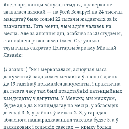
КУЛЬТУРА
МОВА
Яшчэ пры канцы мінулага тыдня, праверка не
здавалася цяжкай — па ўсёй Беларусі на 24 тысячы
КАЛЯНДАР
НА ХВАЛЯХ СВАБОДЫ
мандатаў было толькі 22 тысячы жадаючых за іх
пазмагацца. Гэта менш, чым адзін чалавек на
месца. Але за апошнія дні, асабліва за 20 студзеня,
становішча рэзка зьмянілася. Сытуацыю
тлумачыць сакратар Цэнтарвыбаркаму Мікалай
Лазавік:
(Лазавік: ) “Як і меркавалася, асноўная маса
дакумэнтаў падавалася менавіта ў апошні дзень.
Да 19 гадзінаў прымаліся дакумэнты, і практычна
да гэтага часу там былі прадстаўнікі патэнцыйных
кандыдатаў у дэпутаты. У Менску, мы мяркуем,
будзе ад 5 да 8 кандыдатаў на месца, у абласьцях —
дзесьці 3–5, у раёнах ў межах 2–3, у гарадах
абласнога падпарадкаваньня таксама будзе 5, а ў
пасялковых і сельскіх саветах — крыху больш