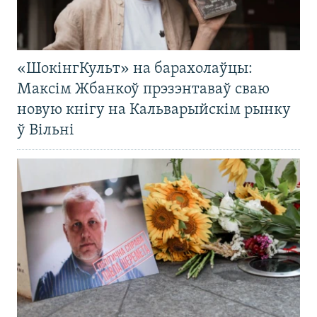
«ШокінгКульт» на барахолаўцы:
Максім Жбанкоў прэзэнтаваў сваю
новую кнігу на Кальварыйскім рынку
ў Вільні