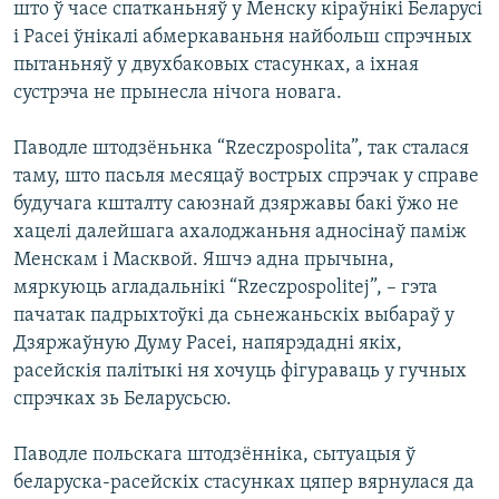
што ў часе спатканьняў у Менску кіраўнікі Беларусі
КУЛЬТУРА
МОВА
і Расеі ўнікалі абмеркаваньня найбольш спрэчных
КАЛЯНДАР
НА ХВАЛЯХ СВАБОДЫ
пытаньняў у двухбаковых стасунках, а іхная
сустрэча не прынесла нічога новага.
Паводле штодзёньнка “Rzeczpospolita”, так сталася
таму, што пасьля месяцаў вострых спрэчак у справе
будучага кшталту саюзнай дзяржавы бакі ўжо не
хацелі далейшага ахалоджаньня адносінаў паміж
Менскам і Масквой. Яшчэ адна прычына,
мяркуюць агладальнікі “Rzeczpospolitej”, – гэта
пачатак падрыхтоўкі да сьнежаньскіх выбараў у
Дзяржаўную Думу Расеі, напярэдадні якіх,
расейскія палітыкі ня хочуць фігураваць у гучных
спрэчках зь Беларусьсю.
Паводле польскага штодзённіка, сытуацыя ў
беларуска-расейскіх стасунках цяпер вярнулася да