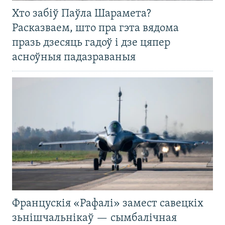
Хто забіў Паўла Шарамета?
Расказваем, што пра гэта вядома
празь дзесяць гадоў і дзе цяпер
асноўныя падазраваныя
Францускія «Рафалі» замест савецкіх
зьнішчальнікаў — сымбалічная