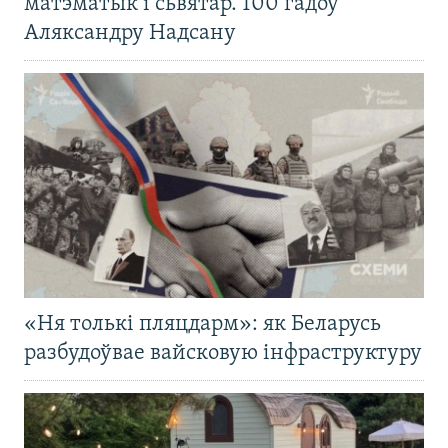
матэматык і сьвятар. 100 гадоў
Аляксандру Надсану
«Ня толькі пляцдарм»: як Беларусь
разбудоўвае вайсковую інфраструктуру