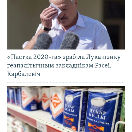
«Пастка 2020-га» зрабіла Лукашэнку
геапалітычным закладнікам Расеі, —
Карбалевіч