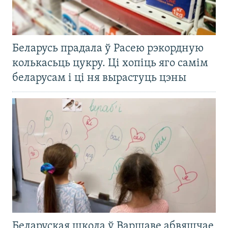
Беларусь прадала ў Расею рэкордную
колькасьць цукру. Ці хопіць яго самім
беларусам і ці ня вырастуць цэны
Беларуская школа ў Варшаве абвяшчае