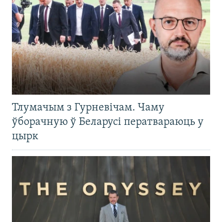
Тлумачым з Гурневічам. Чаму
ўборачную ў Беларусі ператвараюць у
цырк