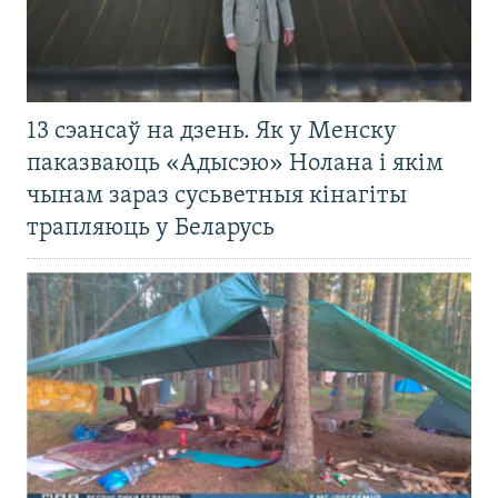
13 сэансаў на дзень. Як у Менску
паказваюць «Адысэю» Нолана і якім
чынам зараз сусьветныя кінагіты
трапляюць у Беларусь