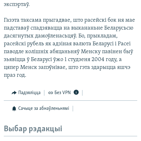
экспэртаў.
Газэта таксама прыгадвае, што расейскі бок ня мае
падставаў спадзявацца на выкананьне Беларусьсю
дасягнутых дамоўленасьцяў. Бо, прыкладам,
расейскі рубель як адзіная валюта Беларусі і Расеі
паводле колішніх абяцаньняў Менску павінен быў
зьявіцца ў Беларусі ўжо 1 студзеня 2004 году, а
цяпер Менск запэўнівае, што гэта здарыцца яшчэ
праз год.
Падзяліцца
Без VPN
Сачыце за абнаўленьнямі
Выбар рэдакцыі