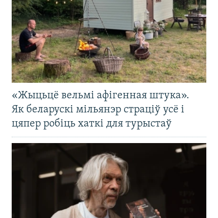
«Жыцьцё вельмі афігенная штука».
Як беларускі мільянэр страціў усё і
цяпер робіць хаткі для турыстаў