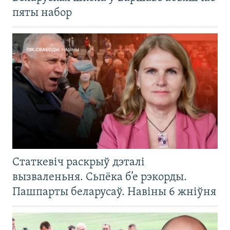
пяты набор
Статкевіч раскрыў дэталі
вызваленьня. Сьпёка б’е рэкорды.
Пашпарты беларусаў. Навіны 6 жніўня