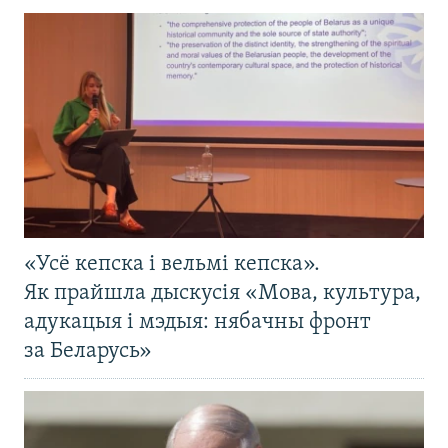
«Усё кепска і вельмі кепска».
Як прайшла дыскусія «Мова, культура,
адукацыя і мэдыя: нябачны фронт
за Беларусь»