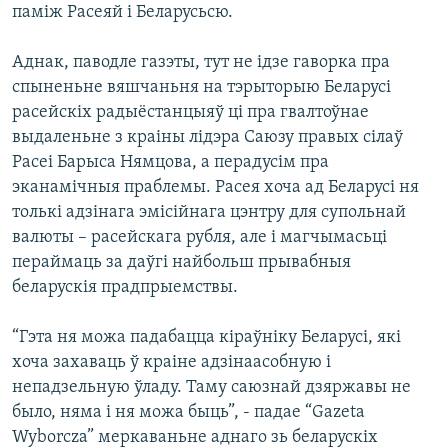
паміж Расеяй і Беларусьсю.
Аднак, паводле газэты, тут не ідзе гаворка пра
спыненьне вяшчаньня на тэрыторыю Беларусі
расейскіх радыёстанцыяў ці пра гвалтоўнае
выдаленьне з краіны лідэра Саюзу правых сілаў
Расеі Барыса Нямцова, а перадусім пра
эканамічныя праблемы. Расея хоча ад Беларусі ня
толькі адзінага эмісійнага цэнтру для супольнай
валюты – расейскага рубля, але і магчымасьці
пераймаць за даўгі найбольш прывабныя
беларускія прадпрыемствы.
“Гэта ня можа падабацца кіраўніку Беларусі, які
хоча захаваць ў краіне адзінаасобную і
непадзельную ўладу. Таму саюзнай дзяржавы не
было, няма і ня можа быць”, - падае “Gazeta
Wyborcza” меркаваньне аднаго зь беларускіх