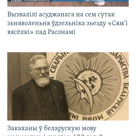
Вызвалілі асуджанага на сем сутак
зьняволеньня ўдзельніка зьезду «Сям’і
вясёлкі» пад Расонамі
Закаханы ў беларускую мову