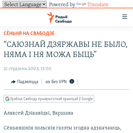
Powered by
Translate
Лінкі
ўнівэрсальнага
доступу
СЁНЬНЯ НА СВАБОДЗЕ
НАВІНЫ
Перайсьці
“САЮЗНАЙ ДЗЯРЖАВЫ НЕ БЫЛО,
да
ТОЛЬКІ НА СВАБОДЗЕ
УСЕ НАВІНЫ
НЯМА І НЯ МОЖА БЫЦЬ”
галоўнага
СУВЯЗЬ
ВІДЭА І ФОТА
ТЭСТЫ
зьместу
21 студзень 2003, 15:00
Перайсьці
ПАДПІСАЦЦА
ЛЮДЗІ
БЛОГІ
АБЫСЬЦІ БЛЯКАВАНЬНЕ
да
Падзяліцца
Без VPN
ПАЛІТЫКА
ГІСТОРЫЯ НА СВАБОДЗЕ
ПАДЗЯЛІЦЦА ІНФАРМАЦЫЯЙ
RSS
галоўнай
САЧЫЦЕ ЗА АБНАЎЛЕНЬНЯМІ
навігацыі
ЭКАНОМІКА
ПАДКАСТЫ
ПАДКАСТЫ
Зрабіце Свабоду прыярытэтнай крыніцай ў Google
Перайсьці
ВАЙНА
КНІГІ
FACEBOOK
да
Аляксей Дзiкавiцкi, Варшава
БЕЛАРУСЫ НА ВАЙНЕ
АЎДЫЁКНІГІ
TWITTER
пошуку
ПАЛІТВЯЗЬНІ
PREMIUM
Усе сайты РС/РСЭ
Сёньняшнія польскія газэты згодна адзначаюць,