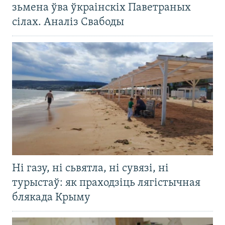
зьмена ўва ўкраінскіх Паветраных
сілах. Аналіз Свабоды
Ні газу, ні сьвятла, ні сувязі, ні
турыстаў: як праходзіць лягістычная
блякада Крыму