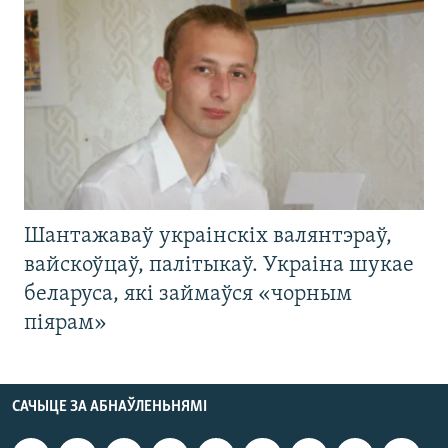
Шантажаваў украінскіх валянтэраў,
вайскоўцаў, палітыкаў. Украіна шукае
беларуса, які займаўся «чорным
піярам»
САЧЫЦЕ ЗА АБНАЎЛЕНЬНЯМІ