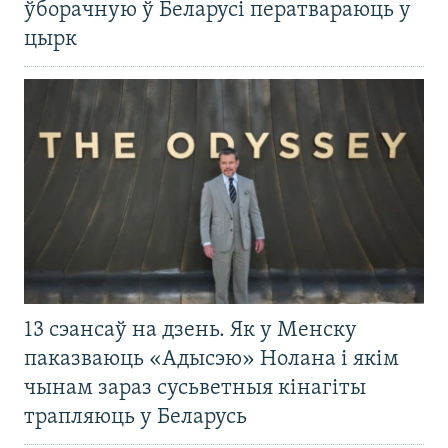
ўборачную ў Беларусі ператвараюць у
цырк
13 сэансаў на дзень. Як у Менску
паказваюць «Адысэю» Нолана і якім
чынам зараз сусьветныя кінагіты
трапляюць у Беларусь