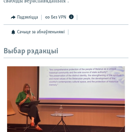
свабоды вераспавяданьня”.
Падзяліцца
Без VPN
Сачыце за абнаўленьнямі
Выбар рэдакцыі