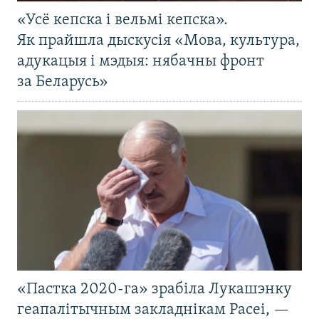
«Усё кепска і вельмі кепска».
Як прайшла дыскусія «Мова, культура,
адукацыя і мэдыя: нябачны фронт
за Беларусь»
«Пастка 2020-га» зрабіла Лукашэнку
геапалітычным закладнікам Расеі, —