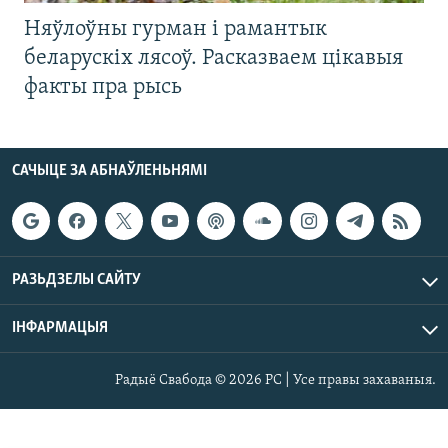
Няўлоўны гурман і рамантык
беларускіх лясоў. Расказваем цікавыя
факты пра рысь
САЧЫЦЕ ЗА АБНАЎЛЕНЬНЯМІ
РАЗЬДЗЕЛЫ САЙТУ
ІНФАРМАЦЫЯ
Радыё Свабода © 2026 РС | Усе правы захаваныя.