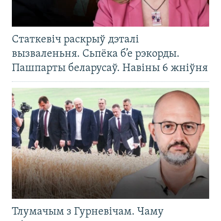
Статкевіч раскрыў дэталі
вызваленьня. Сьпёка б’е рэкорды.
Пашпарты беларусаў. Навіны 6 жніўня
Тлумачым з Гурневічам. Чаму