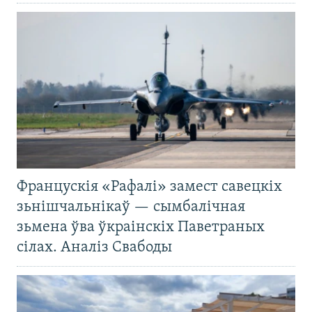
Францускія «Рафалі» замест савецкіх
зьнішчальнікаў — сымбалічная
зьмена ўва ўкраінскіх Паветраных
сілах. Аналіз Свабоды