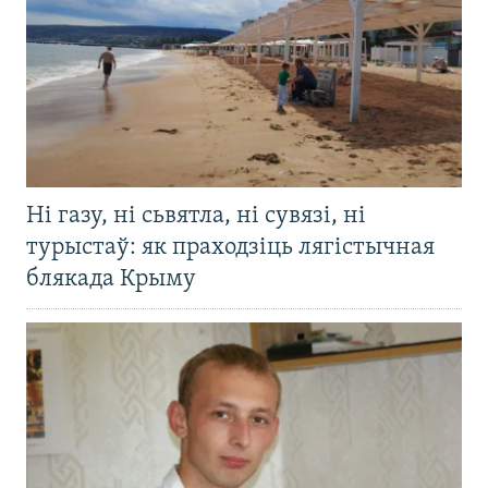
Ні газу, ні сьвятла, ні сувязі, ні
турыстаў: як праходзіць лягістычная
блякада Крыму