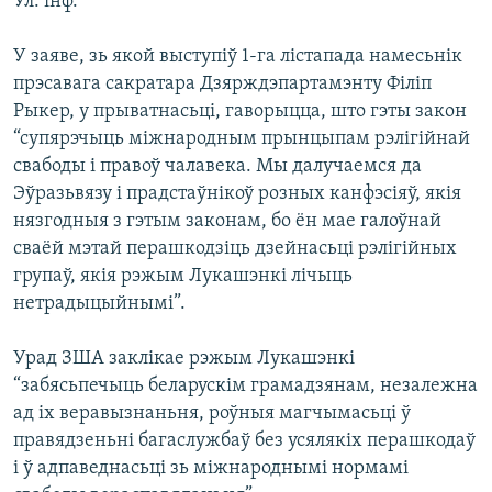
Ул. інф.
КУЛЬТУРА
МОВА
КАЛЯНДАР
НА ХВАЛЯХ СВАБОДЫ
У заяве, зь якой выступіў 1-га лістапада намесьнік
прэсавага сакратара Дзярждэпартамэнту Філіп
Рыкер, у прыватнасьці, гаворыцца, што гэты закон
“супярэчыць міжнародным прынцыпам рэлігійнай
свабоды і правоў чалавека. Мы далучаемся да
Эўразьвязу і прадстаўнікоў розных канфэсіяў, якія
нязгодныя з гэтым законам, бо ён мае галоўнай
сваёй мэтай перашкодзіць дзейнасьці рэлігійных
групаў, якія рэжым Лукашэнкі лічыць
нетрадыцыйнымі”.
Урад ЗША заклікае рэжым Лукашэнкі
“забясьпечыць беларускім грамадзянам, незалежна
ад іх веравызнаньня, роўныя магчымасьці ў
правядзеньні багаслужбаў без усялякіх перашкодаў
і ў адпаведнасьці зь міжнароднымі нормамі