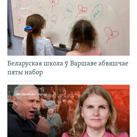
Беларуская школа ў Варшаве абвяшчае
пяты набор