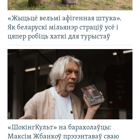
«Жыцьцё вельмі афігенная штука».
Як беларускі мільянэр страціў усё і
цяпер робіць хаткі для турыстаў
«ШокінгКульт» на барахолаўцы:
Максім Жбанкоў прэзэнтаваў сваю