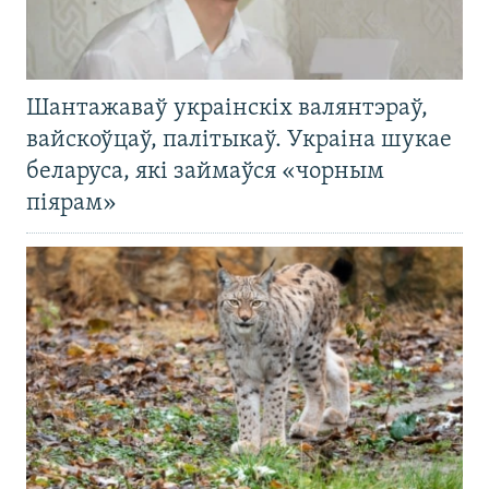
Шантажаваў украінскіх валянтэраў,
вайскоўцаў, палітыкаў. Украіна шукае
беларуса, які займаўся «чорным
піярам»