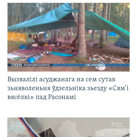
Вызвалілі асуджанага на сем сутак
зьняволеньня ўдзельніка зьезду «Сям’і
вясёлкі» пад Расонамі