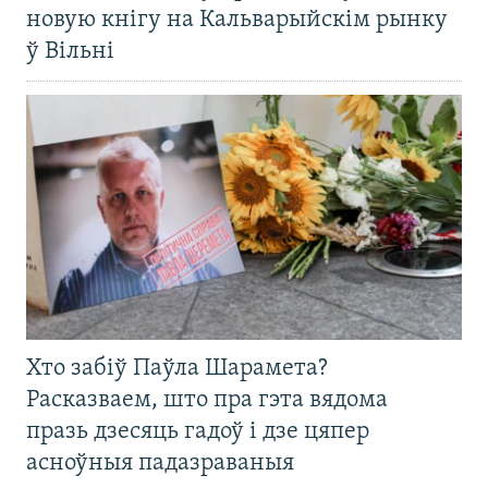
новую кнігу на Кальварыйскім рынку
ў Вільні
Хто забіў Паўла Шарамета?
Расказваем, што пра гэта вядома
празь дзесяць гадоў і дзе цяпер
асноўныя падазраваныя