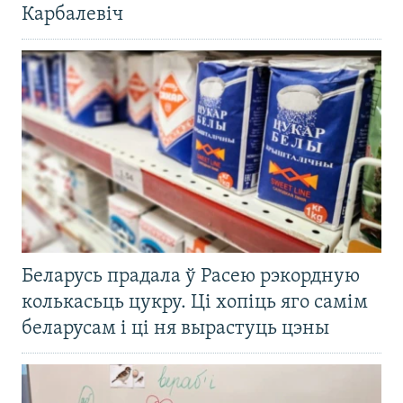
Карбалевіч
Беларусь прадала ў Расею рэкордную
колькасьць цукру. Ці хопіць яго самім
беларусам і ці ня вырастуць цэны