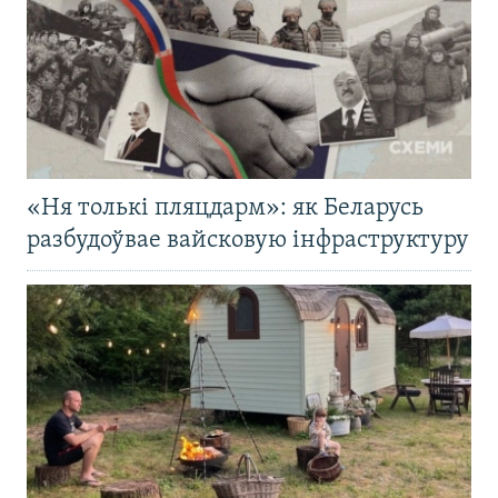
«Ня толькі пляцдарм»: як Беларусь
разбудоўвае вайсковую інфраструктуру