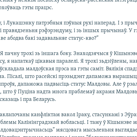
леныя ў нейкім посьпеху беларуска-расейскай інтэграц
рхоўваць гэты працэс.
у, і Лукашэнку патрэбныя пэўныя рухі наперад. І з пр
 правядзеньня рэфэрэндуму, і зь іншых прычынаў. У гэт
ве абодва бакі задавальняе статус-кво?”
“Я пачну трохі зь іншага боку. Знаходзячыся ў Кішынэ
у, я напаткаў цікавыя паралелі. Я трохі зьдзіўлены, нак
ўскладала малдоўская прэса на гэты саміт. Вялікія спад
на. Пісалі, што расейскі прэзыдэнт дапаможа вырашыц
проўя, дапаможа падвысіць статус Малдовы. Але ў рэа
я, што ў Пуціна надта многа праблемаў акрамя Малдовы
казаць і пра Беларусь.
аклапочаны канфліктам вакол Іраку, стасункамі з Эўра
блемы Калінінградзкай вобласьці. І таму ў Кішынэве м
алдовацэнтрычнасьць” мясцовага мысьленьня выглядае