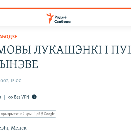
ВАБОДЗЕ
МОВЫ ЛУКАШЭНКІ І ПУ
ШЫНЭВЕ
002, 15:00
а
Без VPN
 прыярытэтнай крыніцай ў Google
евіч, Менск