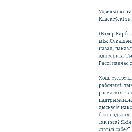
КАЛЯНДАР
НА ХВАЛЯХ СВАБОДЫ
Удзельнікі: г
Класкоўскі зь
(Валер Карбал
між Лукашэнк
назад, паклал
адносінах. Ты
Расеі падчас 
Хоць сустрэч
рабочымі, тым
расейскіх ста
падтрыманьне 
дыскусія нако
бакі падышлі
так гэта? Які
ставілі сабе?”