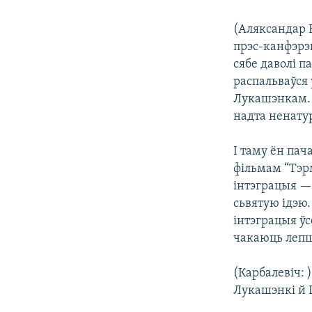
(Аляксандар 
прэс-канфэрэн
сябе даволі п
распальваўся
Лукашэнкам. Н
надта ненатур
І таму ён пач
фільмам “Тэр
інтэграцыя — 
сьвятую ідэю
інтэграцыя ўс
чакаюць лепш
(Карбалевіч: 
Лукашэнкі й 