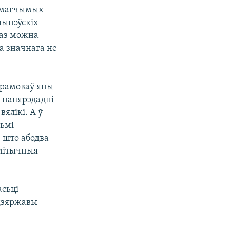
ох магчымых
шынэўскіх
раз можна
га значнага не
ерамоваў яны
о напярэдадні
ялікі. А ў
льмі
, што абодва
алітычныя
асьці
 дзяржавы