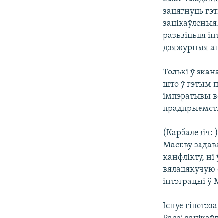
зацягнуць гэт
зацікаўленыя
разьвіцьця ін
дзяжурныя ап
Толькі ў экан
што ў гэтым 
імпэратывы в
прадпрыемств
(Карбалевіч: 
Маскву задава
канфлікту, ні
вялацякучую с
інтэграцыі ў 
Існуе гіпотэз