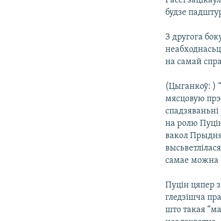
Расеі зацікаў
будзе падшту
З другога бок
неабходнасьці
на самай спра
(Цыганкоў: ) 
мясцовую прэс
спадзяваньні 
на ролю Пуці
вакол Прыдня
высьветлілас
самае можна с
Пуцін цяпер з
гледзішча пра
што такая “м