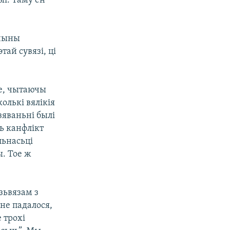
ыі. Таму ён
ычыны
ай сувязі, ці
ве, чытаючы
олькі вялікія
зяваньні былі
ь канфлікт
льнасьці
. Тое ж
зьвязам з
не падалося,
 трохі