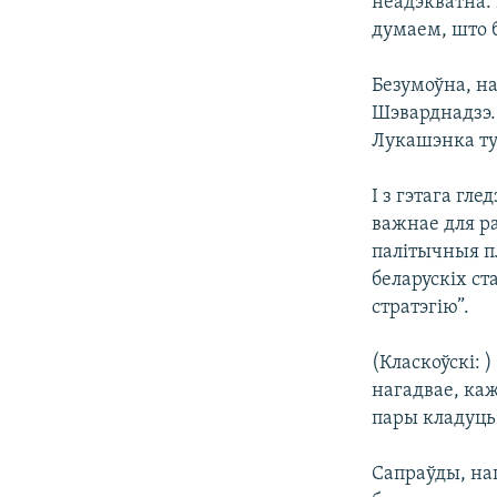
неадэкватна.
думаем, што б
Безумоўна, на
Шэварднадзэ.
Лукашэнка тут
І з гэтага гл
важнае для ра
палітычныя п
беларускіх с
стратэгію”.
(Класкоўскі: 
нагадвае, ка
пары кладуць 
Сапраўды, нап