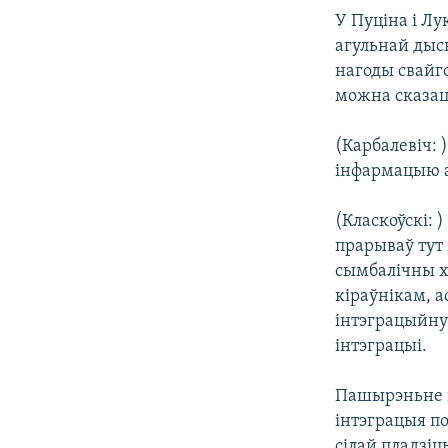
У Пуціна і Л
агульнай дыск
нагоды свайг
можна сказаць
(Карбалевіч: 
інфармацыю а
(Класкоўскі: 
прарываў тут 
сымбалічны х
кіраўнікам, а
інтэграцыйную
інтэграцыі.
Пашырэньне к
інтэграцыя по
сілай пладзіц