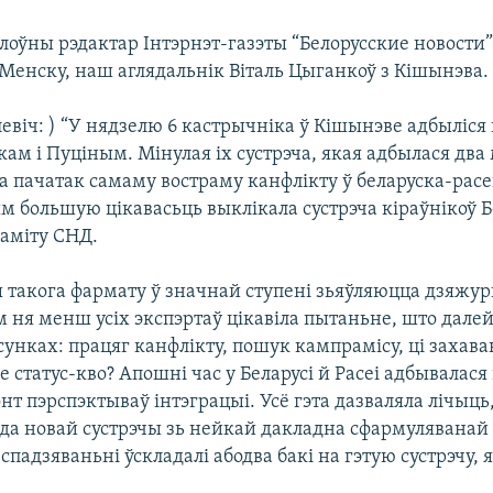
алоўны рэдактар Інтэрнэт-газэты “Белорусские новости
 Менску, наш аглядальнік Віталь Цыганкоў з Кішынэва.
евіч: ) “У нядзелю 6 кастрычніка ў Кішынэве адбыліс
ам і Пуціным. Мінулая іх сустрэча, якая адбылася два
а пачатак самаму востраму канфлікту ў беларуска-расе
м большую цікавасьць выклікала сустрэча кіраўнікоў Б
саміту СНД.
ы такога фармату ў значнай ступені зьяўляюцца дзяжу
 ня менш усіх экспэртаў цікавіла пытаньне, што далей
сунках: працяг канфлікту, пошук кампрамісу, ці захава
статус-кво? Апошні час у Беларусі й Расеі адбывалася
нт пэрспэктываў інтэграцыі. Усё гэта дазваляла лічыць
 да новай сустрэчы зь нейкай дакладна сфармуляванай
я спадзяваньні ўскладалі абодва бакі на гэтую сустрэчу, 