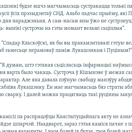
укашэнкі будзе яшчэ магчымасьць сустракацца толькі п
усіі ўсіх прэзыдэнтаў СНД. Альбо падчас прыёму, які П
о дня нараджэньня. А сам-насам яны ўжо не сустрэнуц
: вынікі сустрэчы на гэты момант вельмі сьціплыя”.
) “Спадар Класкоўскі, як бы вы пракамэнтавалі гэтую в
б зьмесьце перамоваў паміж Лукашэнкам і Пуціным?
) “Я думаю, штэ гэтакая сьцісласьць інфармацыі наўмыс
ня варта было чакаць. Сустрэча ў Кішынэве ў межах с
арактар. Але яна давала пэўную свабоду манэўру абод
сабліва Лукашэнку. Ён мае магчымасьць бяз страты аб
 сварку. І далей можна працягваць такі руцінны заку
амісіі па распрацоўцы Канстытуцыйнага акту не азна
йдзе шпарчэй. Наадварот, зараз гэтая каміся пачне з 
ь новыя варыянты. І чым болей іх будзе, тым болей ма