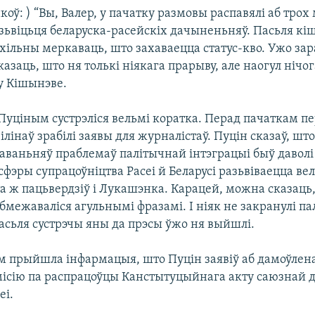
коў: ) “Вы, Валер, у пачатку размовы распавялі аб тр
зьвіцьця беларуска-расейскіх дачыненьняў. Пасьля кі
схільны меркаваць, што захаваецца статус-кво. Ужо за
азаць, што ня толькі ніякага прарыву, але наогул нічо
у Кішынэве.
Пуціным сустрэліся вельмі коратка. Перад пачаткам п
вілінаў зрабілі заявы для журналістаў. Пуцін сказаў, шт
ваньняў праблемаў палітычнай інтэграцыі быў даволі в
фэры супрацоўніцтва Расеі й Беларусі разьвіваецца ве
а ж пацьвердзіў і Лукашэнка. Карацей, можна сказаць
бмежаваліся агульнымі фразамі. І ніяк не закранулі п
асьля сустрэчы яны да прэсы ўжо ня выйшлі.
м прыйшла інфармацыя, што Пуцін заявіў аб дамоўлен
місію па распрацоўцы Канстытуцыйнага акту саюзнай
еі.