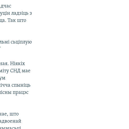
адчас
уцін ладзіць з
ца. Так што
ельмі сьціплую
”
ная. Ніякіх
аміту СНД мае
вум
лічча спыніць
лісны працэс
чае, што
падвоенай
гчымасьці