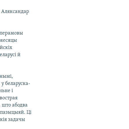
” Аляксандар
я перамовы
 месяцы
йскіх
еларусі й
рнымі,
 у беларуска-
ньне і
 вострая
, што абодва
 пазыцыяй. Ці
якія задачы