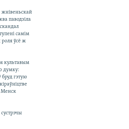
й жнівеньскай
ква паводзіла
 скандал
тупені самім
 роля ўсё ж
рым культавым
ю думку:
ў бруд гэтую
кіраўніцтве
і Менск
 сустрэчы