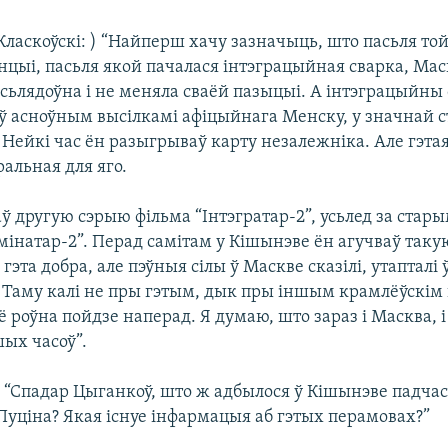
Класкоўскі: ) “Найперш хачу зазначыць, што пасьля то
цыі, пасьля якой пачалася інтэграцыйная сварка, Мас
асьлядоўна і не меняла сваёй пазыцыі. А інтэграцыйны
 ў асноўным высілкамі афіцыйнага Менску, у значнай с
ейкі час ён разыгрываў карту незалежніка. Але гэтая
альная для яго.
аў другую сэрыю фільма “Інтэгратар-2”, усьлед за ста
мінатар-2”. Перад самітам у Кішынэве ён агучваў таку
гэта добра, але пэўныя сілы ў Маскве сказілі, утапталі 
. Таму калі не пры гэтым, дык пры іншым крамлёўскім 
ё роўна пойдзе наперад. Я думаю, што зараз і Масква, 
ых часоў”.
) “Спадар Цыганкоў, што ж адбылося ў Кішынэве падчас
Пуціна? Якая існуе інфармацыя аб гэтых перамовах?”