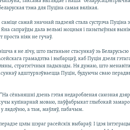
 Напэўна, таксама выглядае і наша “беларусацэнтрычн
еларуская тэма для Пуціна самая вялікая.
 саміце самай значнай падзеяй стала сустрэча Пуціна 
 Яна сапраўды дала вельмі моцныя і пазытыўныя вынік
 проста ніяк не гучаў.
едзішча я не лічу, што пытаньне стасункаў зь Беларусьсю
сейскага грамадзтва і выбарцаў, каб Пуцін дзеля гэтаг
ляны, стратэгічныя падыходы. Ня думаю, што менавіта
тасункаў адштурхоўваецца Пуцін, будуючы сваю перад
) “На сёньняшні дзень гэтая недаробленая саюзная дзя
жучы кулінарнай моваю, паўфабрыкат глыбокай замароз
у лядоўню, а там, маўляў, пабачым.
ерадзе цэлы шэраг расейскіх выбараў. І ідэя інтэграц