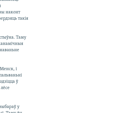
ш
зы наконт
ердзяць такія
эктыўна. Таму
Эканамічныя
янаваньне
Менск, і
спальваньні
одзіцца ў
 лёсе
 выбараў у