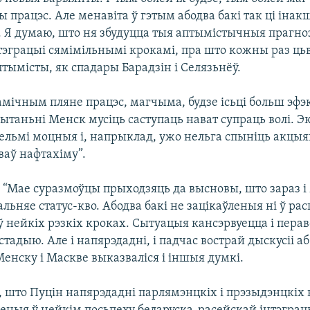
ы працэс. Але менавіта ў гэтым абодва бакі так ці інак
. Я думаю, што ня збудуцца тыя аптымістычныя прагно
тэграцыі сямімільнымі крокамі, пра што кожны раз цьв
тымісты, як спадары Барадзін і Селязьнёў.
амічным пляне працэс, магчыма, будзе ісьці больш эф
пытаньні Менск мусіць саступаць нават супраць волі. 
ельмі моцныя і, напрыклад, ужо нельга спыніць акцы
аў нафтахіму”.
) “Мае суразмоўцы прыходзяць да высновы, што зараз і 
льняе статус-кво. Абодва бакі не зацікаўленыя ні ў ра
 ў нейкіх рэзкіх кроках. Сытуацыя кансэрвуецца і перав
тадыю. Але і напярэдадні, і падчас вострай дыскусіі аб
Менску і Маскве выказваліся і іншыя думкі.
а, што Пуцін напярэдадні парлямэнцкіх і прэзыдэнцкіх