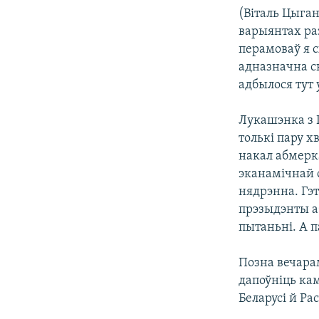
(Віталь Цыган
варыянтах ра
перамоваў я 
адназначна ск
адбылося тут 
Лукашэнка з 
толькі пару х
накал абмерка
эканамічнай с
нядрэнна. Гэт
прэзыдэнты а
пытаньні. А п
Позна вечара
дапоўніць ка
Беларусі й Рас