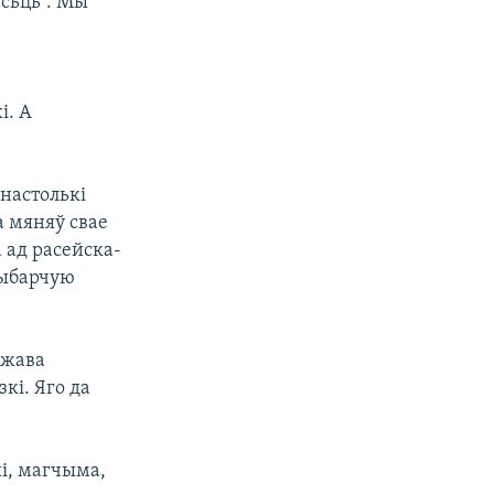
асьць”. Мы
з
і. А
 настолькі
а мяняў свае
 ад расейска-
выбарчую
ржава
кі. Яго да
ыі, магчыма,