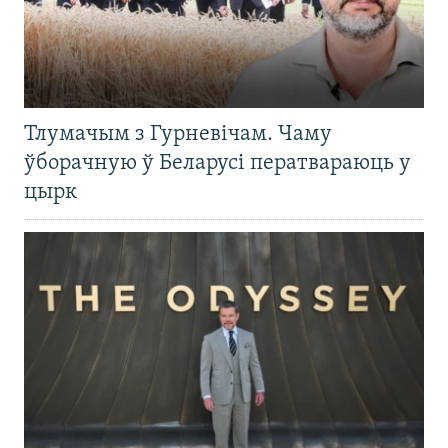
Тлумачым з Гурневічам. Чаму
ўборачную ў Беларусі ператвараюць у
цырк