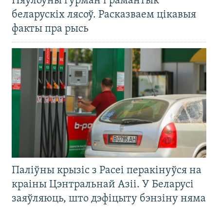
Няўлоўны гурман і рамантык
беларускіх лясоў. Расказваем цікавыя
факты пра рысь
Паліўны крызіс з Расеі перакінуўся на
краіны Цэнтральнай Азіі. У Беларусі
заяўляюць, што дэфіцыту бэнзіну няма