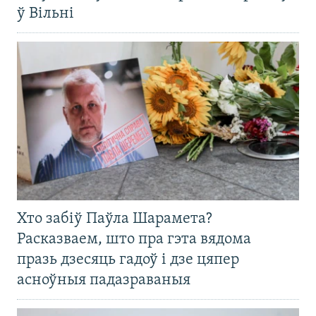
ў Вільні
Хто забіў Паўла Шарамета?
Расказваем, што пра гэта вядома
празь дзесяць гадоў і дзе цяпер
асноўныя падазраваныя