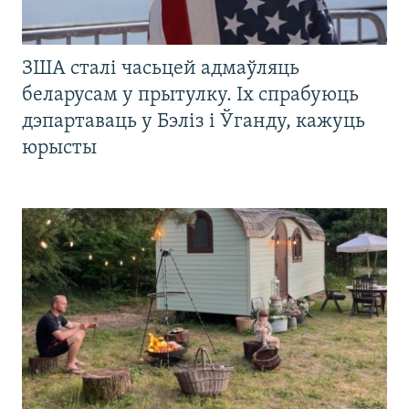
ЗША сталі часьцей адмаўляць
беларусам у прытулку. Іх спрабуюць
дэпартаваць у Бэліз і Ўганду, кажуць
юрысты