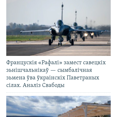
Францускія «Рафалі» замест савецкіх
зьнішчальнікаў — сымбалічная
зьмена ўва ўкраінскіх Паветраных
сілах. Аналіз Свабоды