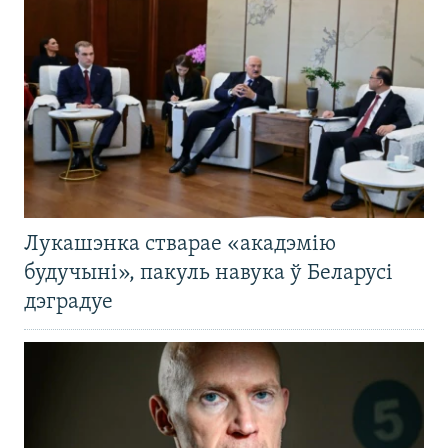
Лукашэнка стварае «акадэмію
будучыні», пакуль навука ў Беларусі
дэградуе