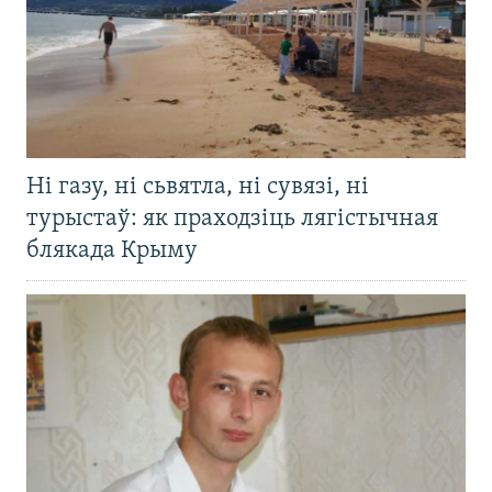
Ні газу, ні сьвятла, ні сувязі, ні
турыстаў: як праходзіць лягістычная
блякада Крыму