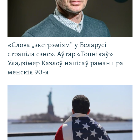
«Слова „экстрэмізм“ у Беларусі
страціла сэнс». Аўтар «Гопнікаў»
Уладзімер Казлоў напісаў раман пра
менскія 90-я