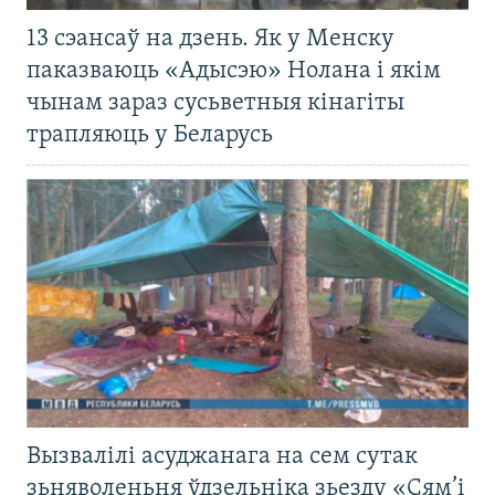
13 сэансаў на дзень. Як у Менску
паказваюць «Адысэю» Нолана і якім
чынам зараз сусьветныя кінагіты
трапляюць у Беларусь
Вызвалілі асуджанага на сем сутак
зьняволеньня ўдзельніка зьезду «Сям’і