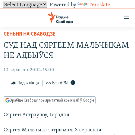
Powered by
Translate
Лінкі
ўнівэрсальнага
доступу
СЁНЬНЯ НА СВАБОДЗЕ
НАВІНЫ
Перайсьці
СУД НАД СЯРГЕЕМ МАЛЬЧЫКАМ
да
ТОЛЬКІ НА СВАБОДЗЕ
УСЕ НАВІНЫ
НЕ АДБЫЎСЯ
галоўнага
СУВЯЗЬ
ВІДЭА І ФОТА
ТЭСТЫ
зьместу
10 верасень 2002, 15:00
Перайсьці
ПАДПІСАЦЦА
ЛЮДЗІ
БЛОГІ
АБЫСЬЦІ БЛЯКАВАНЬНЕ
да
Падзяліцца
Без VPN
ПАЛІТЫКА
ГІСТОРЫЯ НА СВАБОДЗЕ
ПАДЗЯЛІЦЦА ІНФАРМАЦЫЯЙ
RSS
галоўнай
САЧЫЦЕ ЗА АБНАЎЛЕНЬНЯМІ
навігацыі
ЭКАНОМІКА
ПАДКАСТЫ
ПАДКАСТЫ
Зрабіце Свабоду прыярытэтнай крыніцай ў Google
Перайсьці
ВАЙНА
КНІГІ
FACEBOOK
да
Сяргей Астраўцоў, Горадня
БЕЛАРУСЫ НА ВАЙНЕ
АЎДЫЁКНІГІ
TWITTER
пошуку
ПАЛІТВЯЗЬНІ
PREMIUM
Усе сайты РС/РСЭ
Сяргея Мальчыка затрымалі 8 верасьня.