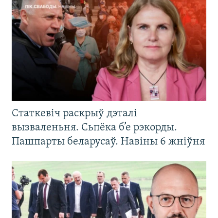
Статкевіч раскрыў дэталі
вызваленьня. Сьпёка б’е рэкорды.
Пашпарты беларусаў. Навіны 6 жніўня