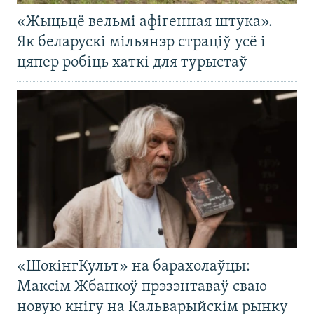
«Жыцьцё вельмі афігенная штука».
Як беларускі мільянэр страціў усё і
цяпер робіць хаткі для турыстаў
«ШокінгКульт» на барахолаўцы:
Максім Жбанкоў прэзэнтаваў сваю
новую кнігу на Кальварыйскім рынку