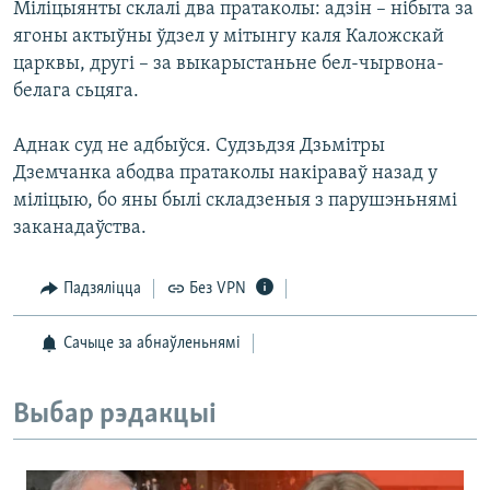
Міліцыянты склалі два пратаколы: адзін – нібыта за
КУЛЬТУРА
МОВА
ягоны актыўны ўдзел у мітынгу каля Каложскай
КАЛЯНДАР
НА ХВАЛЯХ СВАБОДЫ
царквы, другі – за выкарыстаньне бел-чырвона-
белага сьцяга.
Аднак суд не адбыўся. Судзьдзя Дзьмітры
Дземчанка абодва пратаколы накіраваў назад у
міліцыю, бо яны былі складзеныя з парушэньнямі
заканадаўства.
Падзяліцца
Без VPN
Сачыце за абнаўленьнямі
Выбар рэдакцыі