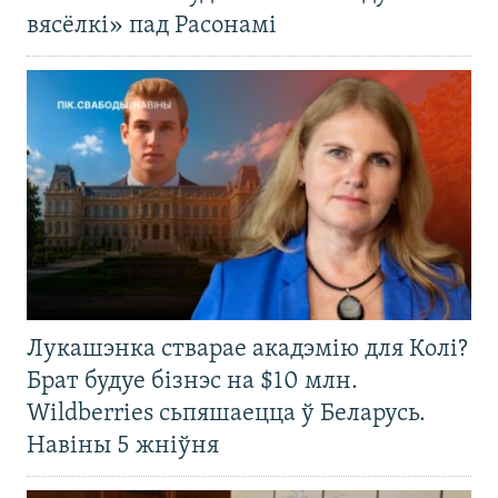
вясёлкі» пад Расонамі
Лукашэнка стварае акадэмію для Колі?
Брат будуе бізнэс на $10 млн.
Wildberries сьпяшаецца ў Беларусь.
Навіны 5 жніўня