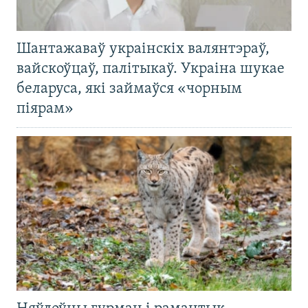
Шантажаваў украінскіх валянтэраў,
вайскоўцаў, палітыкаў. Украіна шукае
беларуса, які займаўся «чорным
піярам»