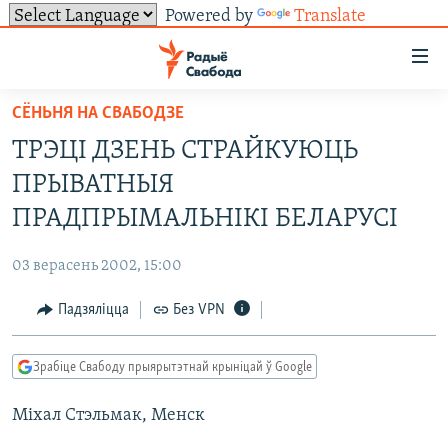
Powered by
Translate
Лінкі
ўнівэрсальнага
доступу
СЁНЬНЯ НА СВАБОДЗЕ
НАВІНЫ
Перайсьці
ТРЭЦІ ДЗЕНЬ СТРАЙКУЮЦЬ
да
ТОЛЬКІ НА СВАБОДЗЕ
УСЕ НАВІНЫ
ПРЫВАТНЫЯ
галоўнага
СУВЯЗЬ
ВІДЭА І ФОТА
ТЭСТЫ
зьместу
ПРАДПРЫМАЛЬНІКІ БЕЛАРУСІ
Перайсьці
ПАДПІСАЦЦА
ЛЮДЗІ
БЛОГІ
АБЫСЬЦІ БЛЯКАВАНЬНЕ
да
03 верасень 2002, 15:00
ПАЛІТЫКА
ГІСТОРЫЯ НА СВАБОДЗЕ
ПАДЗЯЛІЦЦА ІНФАРМАЦЫЯЙ
RSS
галоўнай
САЧЫЦЕ ЗА АБНАЎЛЕНЬНЯМІ
Падзяліцца
Без VPN
навігацыі
ЭКАНОМІКА
ПАДКАСТЫ
ПАДКАСТЫ
Перайсьці
ВАЙНА
КНІГІ
FACEBOOK
да
Зрабіце Свабоду прыярытэтнай крыніцай ў Google
БЕЛАРУСЫ НА ВАЙНЕ
АЎДЫЁКНІГІ
TWITTER
пошуку
Міхал Стэльмак, Менск
ПАЛІТВЯЗЬНІ
PREMIUM
Усе сайты РС/РСЭ