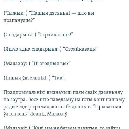
(Чыжык: ) “Нашыя дзеяньні — што вы
прапануеце?”
(Спадарыня: ) “Страйкаваць!”
(Яшчэ адна спадарыня: ) “Страйкаваць!”
(Малахаў: ) “Ці згодныя вы?”
(Іншыя ўдзельнікі: ) “Так”.
Прадпрымальнікі вызначылі плян сваіх дзеяньняў
на заўтра. Вось што паведаміў на гэты конт нашаму
радыё лідэр грамадзкага аб’яднаньня “Прыватная
ўласнасць” Леанід Малахаў:
(Малахаў: ) “Калі мы ня будзем пачутыя, то заўтра