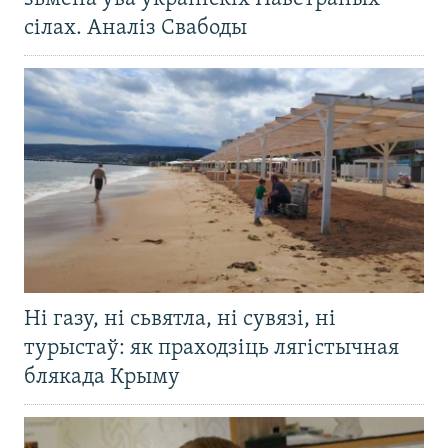
сілах. Аналіз Свабоды
Ні газу, ні сьвятла, ні сувязі, ні
турыстаў: як праходзіць лягістычная
блякада Крыму