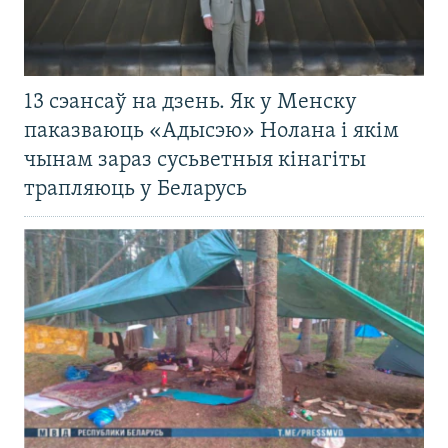
13 сэансаў на дзень. Як у Менску
паказваюць «Адысэю» Нолана і якім
чынам зараз сусьветныя кінагіты
трапляюць у Беларусь