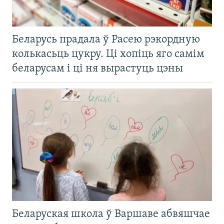
Беларусь прадала ў Расею рэкордную
колькасьць цукру. Ці хопіць яго самім
беларусам і ці ня вырастуць цэны
Беларуская школа ў Варшаве абвяшчае