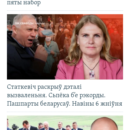
пяты набор
Статкевіч раскрыў дэталі
вызваленьня. Сьпёка б’е рэкорды.
Пашпарты беларусаў. Навіны 6 жніўня