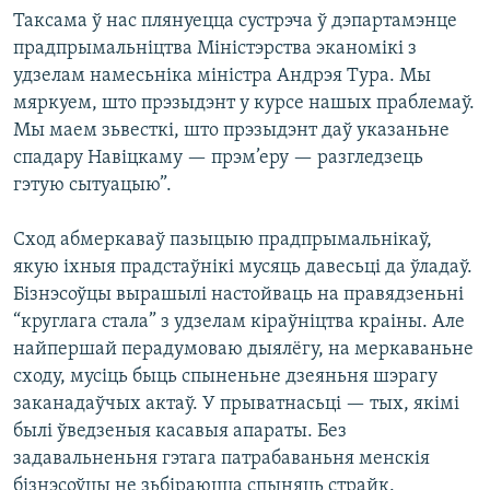
Таксама ў нас плянуецца сустрэча ў дэпартамэнце
прадпрымальніцтва Міністэрства эканомікі з
удзелам намесьніка міністра Андрэя Тура. Мы
мяркуем, што прэзыдэнт у курсе нашых праблемаў.
Мы маем зьвесткі, што прэзыдэнт даў указаньне
спадару Навіцкаму — прэм’еру — разгледзець
гэтую сытуацыю”.
Сход абмеркаваў пазыцыю прадпрымальнікаў,
якую іхныя прадстаўнікі мусяць давесьці да ўладаў.
Бізнэсоўцы вырашылі настойваць на правядзеньні
“круглага стала” з удзелам кіраўніцтва краіны. Але
найпершай перадумоваю дыялёгу, на меркаваньне
сходу, мусіць быць спыненьне дзеяньня шэрагу
заканадаўчых актаў. У прыватнасьці — тых, якімі
былі ўведзеныя касавыя апараты. Без
задавальненьня гэтага патрабаваньня менскія
бізнэсоўцы не зьбіраюцца спыняць страйк.