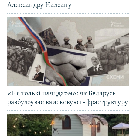
Аляксандру Надсану
«Ня толькі пляцдарм»: як Беларусь
разбудоўвае вайсковую інфраструктуру