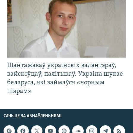
Шантажаваў украінскіх валянтэраў,
вайскоўцаў, палітыкаў. Украіна шукае
беларуса, які займаўся «чорным
піярам»
САЧЫЦЕ ЗА АБНАЎЛЕНЬНЯМІ