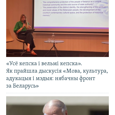
«Усё кепска і вельмі кепска».
Як прайшла дыскусія «Мова, культура,
адукацыя і мэдыя: нябачны фронт
за Беларусь»