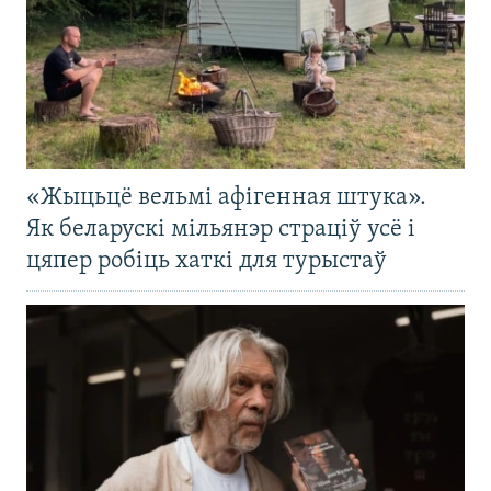
«Жыцьцё вельмі афігенная штука».
Як беларускі мільянэр страціў усё і
цяпер робіць хаткі для турыстаў