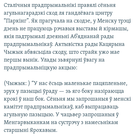
КУЛЬТУРА
МОВА
Сталічныя прадпрымальнікі правялі сёньня
агульнагарадзкі сход ля гандлёвага цэнтру
КАЛЯНДАР
НА ХВАЛЯХ СВАБОДЫ
“Паркінг”. Як прагучала на сходзе, у Менску трэці
дзень не працуюць рэчавыя выставы й кірмашы,
якія падтрымалі дзеяньні Аб’яднанай рады
прадпрымальнікаў. Актывістка рады Кацярына
Чыжык абвясьціла сходу, што страйк ужо мае
першы вынік. Улады зьвярнулі ўвагу на
прадпрымальніцкую акцыю:
(Чыжык: ) “У нас ёсьць маленькае пацяпленьне,
зрух у пазыцыі ўраду — зь яго боку назіраюцца
крокі ў наш бок. Сёньня мы запрошаныя ў менскі
камітэт прадпрымальнікаў, каб выпрацаваць
агульную пазыцыю. У чацьвер запрошаныя ў
Менгарвыканкам на сустрэчу з намесьнікам
старшыні Ярохавым.