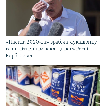
«Пастка 2020-га» зрабіла Лукашэнку
геапалітычным закладнікам Расеі, —
Карбалевіч