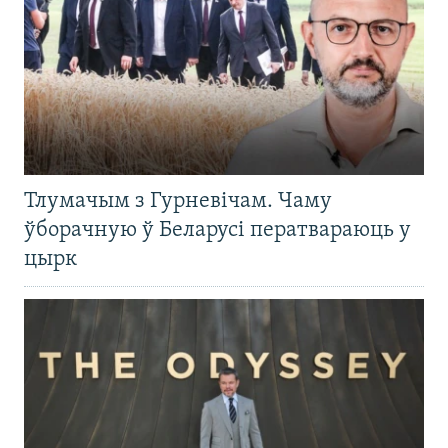
Тлумачым з Гурневічам. Чаму
ўборачную ў Беларусі ператвараюць у
цырк