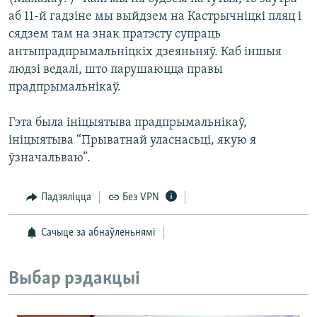
аб 11-й гадзіне мы выйдзем на Кастрычніцкі пляц і
сядзем там на знак пратэсту супраць
антыпрадпрымальніцкіх дзеяньняў. Каб іншыя
людзі ведалі, што парушаюцца правы
прадпрымальнікаў.
Гэта была ініцыятыва прадпрымальнікаў,
ініцыятыва “Прыватнай уласнасьці, якую я
ўзначальваю”.
Падзяліцца
Без VPN
Сачыце за абнаўленьнямі
Выбар рэдакцыі