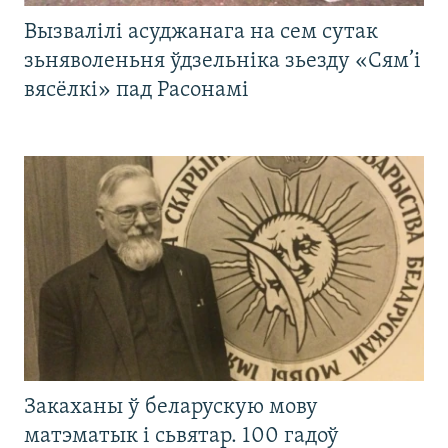
Вызвалілі асуджанага на сем сутак
зьняволеньня ўдзельніка зьезду «Сям’і
вясёлкі» пад Расонамі
Закаханы ў беларускую мову
матэматык і сьвятар. 100 гадоў