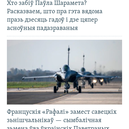
Хто забіў Паўла Шарамета?
Расказваем, што пра гэта вядома
празь дзесяць гадоў і дзе цяпер
асноўныя падазраваныя
Францускія «Рафалі» замест савецкіх
зьнішчальнікаў — сымбалічная
зьмена ўва ўкраінскіх Паветраных