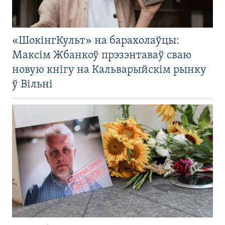
«ШокінгКульт» на барахолаўцы:
Максім Жбанкоў прэзэнтаваў сваю
новую кнігу на Кальварыйскім рынку
ў Вільні