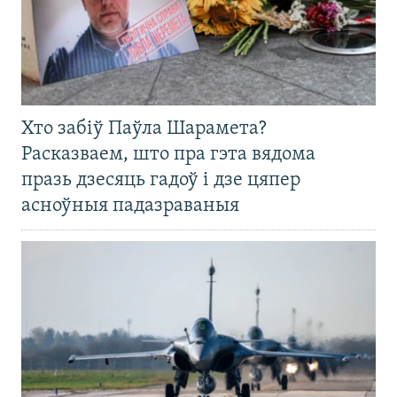
Хто забіў Паўла Шарамета?
Расказваем, што пра гэта вядома
празь дзесяць гадоў і дзе цяпер
асноўныя падазраваныя