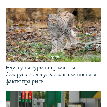
Няўлоўны гурман і рамантык
беларускіх лясоў. Расказваем цікавыя
факты пра рысь