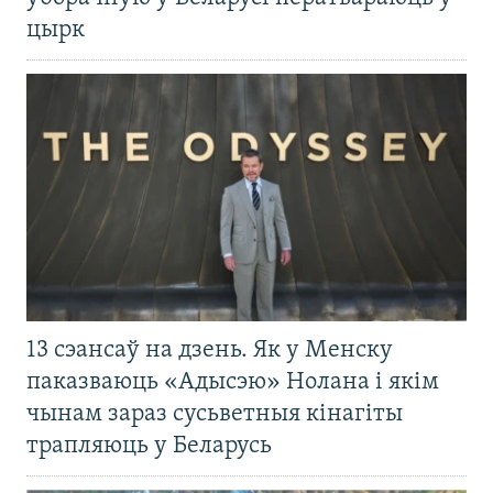
цырк
13 сэансаў на дзень. Як у Менску
паказваюць «Адысэю» Нолана і якім
чынам зараз сусьветныя кінагіты
трапляюць у Беларусь