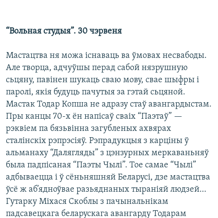
“Вольная студыя”. 30 чэрвеня
Мастацтва ня можа існаваць ва ўмовах несвабоды.
Але творца, адчуўшы перад сабой нязрушную
сьцяну, павінен шукаць сваю мову, свае шыфры і
паролі, якія будуць пачутыя за гэтай сьцяной.
Мастак Тодар Копша не адразу стаў авангардыстам.
Пры канцы 70-х ён напісаў сваіх “Паэтаў” —
рэквіем па бязьвінна загубленых ахвярах
сталінскіх рэпрэсіяў. Рэпрадукцыя з карціны ў
альманаху “Далягляды” з цэнзурных меркаваньняў
была падпісаная “Паэты Чылі”. Тое самае “Чылі”
адбываецца і ў сёньняшняй Беларусі, дзе мастацтва
ўсё ж аб’ядноўвае разьяднаных тыраніяй людзей…
Гутарку Міхася Скоблы з пачынальнікам
падсавецкага беларускага авангарду Тодарам