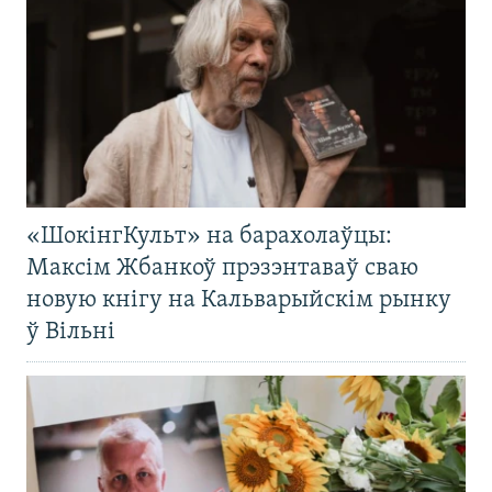
«ШокінгКульт» на барахолаўцы:
Максім Жбанкоў прэзэнтаваў сваю
новую кнігу на Кальварыйскім рынку
ў Вільні