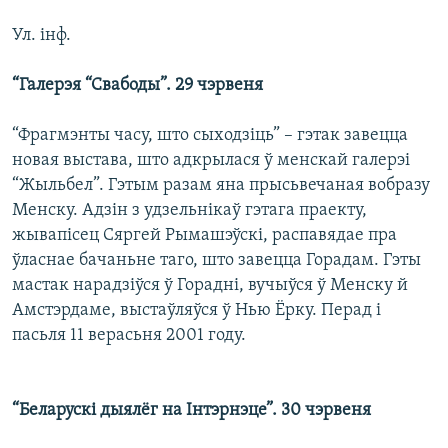
КУЛЬТУРА
МОВА
Ул. інф.
КАЛЯНДАР
НА ХВАЛЯХ СВАБОДЫ
“Галерэя “Свабоды”. 29 чэрвеня
“Фрагмэнты часу, што сыходзіць” – гэтак завецца
новая выстава, што адкрылася ў менскай галерэі
“Жыльбел”. Гэтым разам яна прысьвечаная вобразу
Менску. Адзін з удзельнікаў гэтага праекту,
жывапісец Сяргей Рымашэўскі, распавядае пра
ўласнае бачаньне таго, што завецца Горадам. Гэты
мастак нарадзіўся ў Горадні, вучыўся ў Менску й
Амстэрдаме, выстаўляўся ў Нью Ёрку. Перад і
пасьля 11 верасьня 2001 году.
“Беларускі дыялёг на Інтэрнэце”. 30 чэрвеня