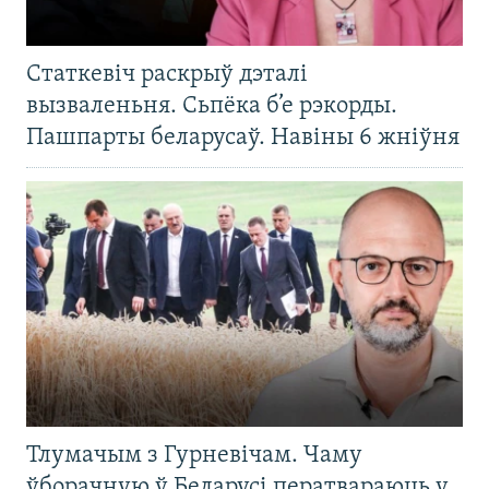
Статкевіч раскрыў дэталі
вызваленьня. Сьпёка б’е рэкорды.
Пашпарты беларусаў. Навіны 6 жніўня
Тлумачым з Гурневічам. Чаму
ўборачную ў Беларусі ператвараюць у