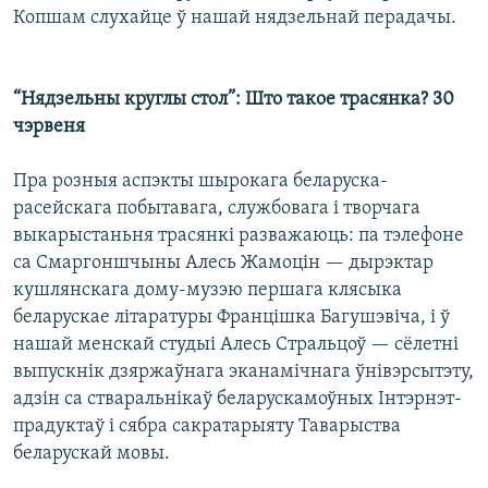
Копшам слухайце ў нашай нядзельнай перадачы.
“Нядзельны круглы стол”: Што такое трасянка? 30
чэрвеня
Пра розныя аспэкты шырокага беларуска-
расейскага побытавага, службовага і творчага
выкарыстаньня трасянкі разважаюць: па тэлефоне
са Смаргоншчыны Алесь Жамоцін — дырэктар
кушлянскага дому-музэю першага клясыка
беларускае літаратуры Францішка Багушэвіча, і ў
нашай менскай студыі Алесь Стральцоў — сёлетні
выпускнік дзяржаўнага эканамічнага ўнівэрсытэту,
адзін са стваральнікаў беларускамоўных Інтэрнэт-
прадуктаў і сябра сакратарыяту Таварыства
беларускай мовы.