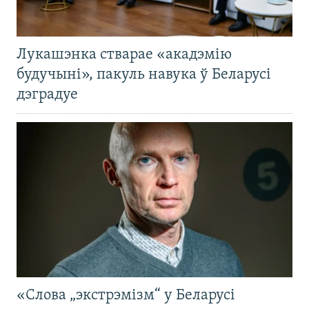
Лукашэнка стварае «акадэмію
будучыні», пакуль навука ў Беларусі
дэградуе
«Слова „экстрэмізм“ у Беларусі