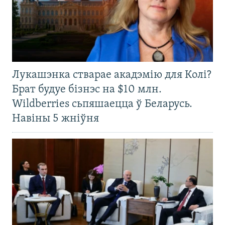
Лукашэнка стварае акадэмію для Колі?
Брат будуе бізнэс на $10 млн.
Wildberries сьпяшаецца ў Беларусь.
Навіны 5 жніўня