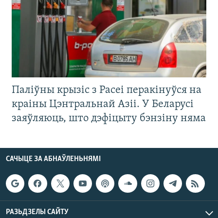
Паліўны крызіс з Расеі перакінуўся на
краіны Цэнтральнай Азіі. У Беларусі
заяўляюць, што дэфіцыту бэнзіну няма
САЧЫЦЕ ЗА АБНАЎЛЕНЬНЯМІ
РАЗЬДЗЕЛЫ САЙТУ