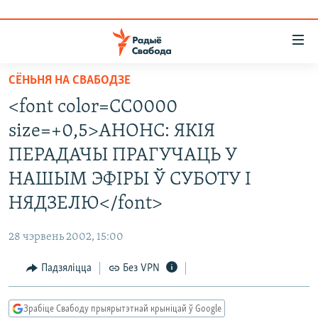
Лінкі
ўнівэрсальнага
доступу
СЁНЬНЯ НА СВАБОДЗЕ
НАВІНЫ
Перайсьці
<font color=CC0000
да
ТОЛЬКІ НА СВАБОДЗЕ
УСЕ НАВІНЫ
size=+0,5>АНОНС: ЯКІЯ
галоўнага
СУВЯЗЬ
ВІДЭА І ФОТА
ТЭСТЫ
зьместу
ПЕРАДАЧЫ ПРАГУЧАЦЬ У
Перайсьці
ПАДПІСАЦЦА
ЛЮДЗІ
БЛОГІ
АБЫСЬЦІ БЛЯКАВАНЬНЕ
НАШЫМ ЭФІРЫ Ў СУБОТУ І
да
ПАЛІТЫКА
ГІСТОРЫЯ НА СВАБОДЗЕ
ПАДЗЯЛІЦЦА ІНФАРМАЦЫЯЙ
RSS
НЯДЗЕЛЮ</font>
галоўнай
САЧЫЦЕ ЗА АБНАЎЛЕНЬНЯМІ
навігацыі
ЭКАНОМІКА
ПАДКАСТЫ
ПАДКАСТЫ
28 чэрвень 2002, 15:00
Перайсьці
ВАЙНА
КНІГІ
FACEBOOK
да
Падзяліцца
Без VPN
БЕЛАРУСЫ НА ВАЙНЕ
АЎДЫЁКНІГІ
TWITTER
пошуку
ПАЛІТВЯЗЬНІ
PREMIUM
Усе сайты РС/РСЭ
Зрабіце Свабоду прыярытэтнай крыніцай ў Google