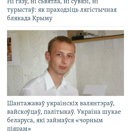
Ні газу, ні сьвятла, ні сувязі, ні
турыстаў: як праходзіць лягістычная
блякада Крыму
Шантажаваў украінскіх валянтэраў,
вайскоўцаў, палітыкаў. Украіна шукае
беларуса, які займаўся «чорным
піярам»