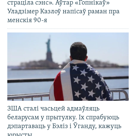
страціла сэнс». Аўтар «Гопнікаў»
Уладзімер Казлоў напісаў раман пра
менскія 90-я
ЗША сталі часьцей адмаўляць
беларусам у прытулку. Іх спрабуюць
дэпартаваць у Бэліз і Ўганду, кажуць
юрысты