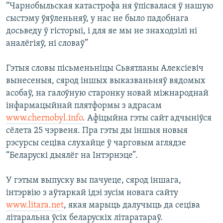
“Чарнобыльская катастрофа ня ўпісвалася ў нашую
сыстэму ўяўленьняў, у нас не было падобнага
досьведу ў гісторыі, і для яе мы не знаходзілі ні
аналёгіяў, ні словаў”
Гэтыя словы пісьменьніцы Сьвятланы Алексіевіч
вынесеныя, сярод іншых выказваньняў вядомых
асобаў, на галоўную старонку новай міжнароднай
інфармацыйнай плятформы з адрасам
www.chernobyl.info
. Афіцыйна гэты сайт адчыніўся
сёлета 25 чэрвеня. Пра гэты ды іншыя новыя
рэсурсы сеціва слухайце ў чарговым аглядзе
“Беларускі дыялёг на Інтэрнэце”.
У гэтым выпуску вы пачуеце, сярод іншага,
інтэрвію з аўтаркай ідэі зусім новага сайту
www.litara.net
, якая марыць далучыць да сеціва
літаральна ўсіх беларускіх літаратараў.