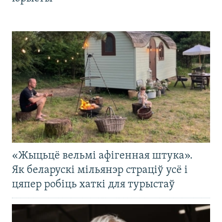
«Жыцьцё вельмі афігенная штука».
Як беларускі мільянэр страціў усё і
цяпер робіць хаткі для турыстаў