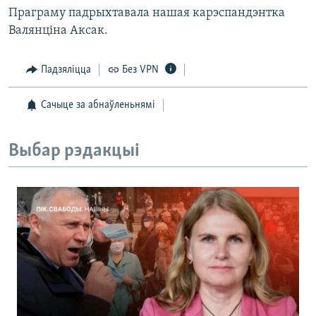
Праграму падрыхтавала нашая карэспандэнтка
Валянціна Аксак.
Падзяліцца
Без VPN
Сачыце за абнаўленьнямі
Выбар рэдакцыі