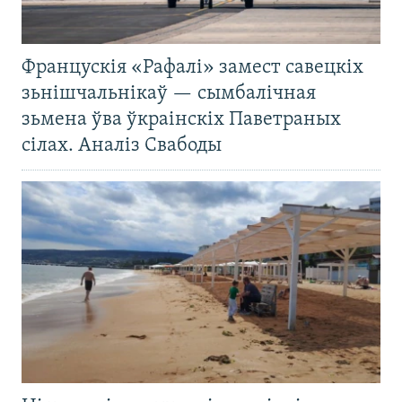
Францускія «Рафалі» замест савецкіх
зьнішчальнікаў — сымбалічная
зьмена ўва ўкраінскіх Паветраных
сілах. Аналіз Свабоды