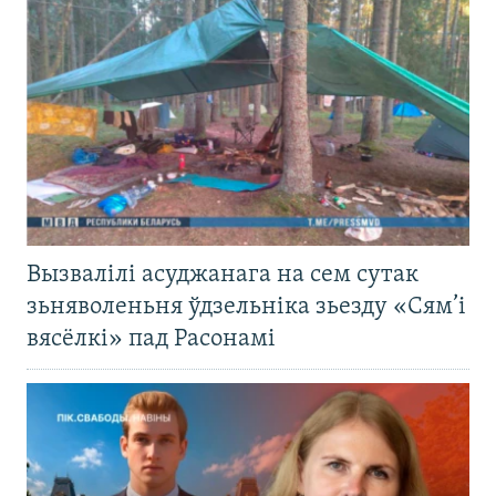
Вызвалілі асуджанага на сем сутак
зьняволеньня ўдзельніка зьезду «Сям’і
вясёлкі» пад Расонамі