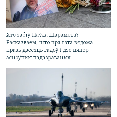
Хто забіў Паўла Шарамета?
Расказваем, што пра гэта вядома
празь дзесяць гадоў і дзе цяпер
асноўныя падазраваныя