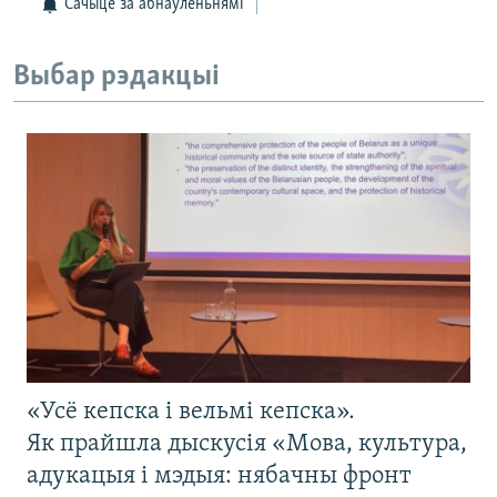
Сачыце за абнаўленьнямі
Выбар рэдакцыі
«Усё кепска і вельмі кепска».
Як прайшла дыскусія «Мова, культура,
адукацыя і мэдыя: нябачны фронт