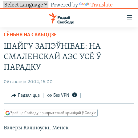
Powered by
Translate
Лінкі
ўнівэрсальнага
доступу
СЁНЬНЯ НА СВАБОДЗЕ
НАВІНЫ
Перайсьці
ШАЙГУ ЗАПЭЎНІВАЕ: НА
да
ТОЛЬКІ НА СВАБОДЗЕ
УСЕ НАВІНЫ
СМАЛЕНСКАЙ АЭС УСЁ Ў
галоўнага
СУВЯЗЬ
ВІДЭА І ФОТА
ТЭСТЫ
зьместу
ПАРАДКУ
Перайсьці
ПАДПІСАЦЦА
ЛЮДЗІ
БЛОГІ
АБЫСЬЦІ БЛЯКАВАНЬНЕ
да
06 сакавік 2002, 15:00
ПАЛІТЫКА
ГІСТОРЫЯ НА СВАБОДЗЕ
ПАДЗЯЛІЦЦА ІНФАРМАЦЫЯЙ
RSS
галоўнай
САЧЫЦЕ ЗА АБНАЎЛЕНЬНЯМІ
Падзяліцца
Без VPN
навігацыі
ЭКАНОМІКА
ПАДКАСТЫ
ПАДКАСТЫ
Перайсьці
ВАЙНА
КНІГІ
FACEBOOK
да
Зрабіце Свабоду прыярытэтнай крыніцай ў Google
БЕЛАРУСЫ НА ВАЙНЕ
АЎДЫЁКНІГІ
TWITTER
пошуку
Валеры Каліноўскі, Менск
ПАЛІТВЯЗЬНІ
PREMIUM
Усе сайты РС/РСЭ