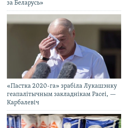
за Беларусь»
«Пастка 2020-га» зрабіла Лукашэнку
геапалітычным закладнікам Расеі, —
Карбалевіч