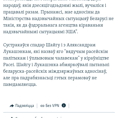
народаў, якія дзесяцігодзьдзямі жылі, вучыліся і
працавалі разам. Прынамсі, мае адносіны да
Міністэрства надзвычайных сытуацыяў Беларусі не
такія, як да фэдэральнага агенцтва кіраваньня
надзвычайнымі сытуацыямі ЗША”.
Сустракаўся спадар Шайгу і з Аляксандрам
Лукашэнкам, які назваў яго "вядучым расейскім
палітыкам і ўплывовым чалавекам" у кіраўніцтве
Расеі. Шайгу і Лукашэнка абмяркоўвалі пытаньні
беларуска-расейскіх міждзяржаўных адносінаў,
але пра падрабязнасьці гэтых перамоваў не
паведамляецца.
Падзяліцца
Без VPN