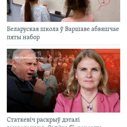
Беларуская школа ў Варшаве абвяшчае
пяты набор
Статкевіч раскрыў дэталі