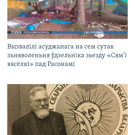
Вызвалілі асуджанага на сем сутак
зьняволеньня ўдзельніка зьезду «Сям’і
вясёлкі» пад Расонамі