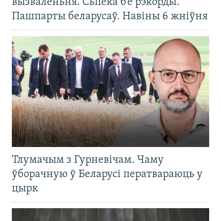
вызваленьня. Сьпёка б’е рэкорды.
Пашпарты беларусаў. Навіны 6 жніўня
Тлумачым з Гурневічам. Чаму
ўборачную ў Беларусі ператвараюць у
цырк