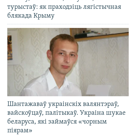
турыстаў: як праходзіць лягістычная
блякада Крыму
Шантажаваў украінскіх валянтэраў,
вайскоўцаў, палітыкаў. Украіна шукае
беларуса, які займаўся «чорным
піярам»