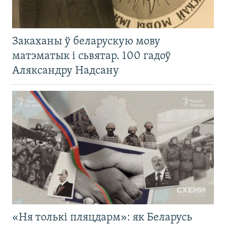
Закаханы ў беларускую мову
матэматык і сьвятар. 100 гадоў
Аляксандру Надсану
«Ня толькі пляцдарм»: як Беларусь