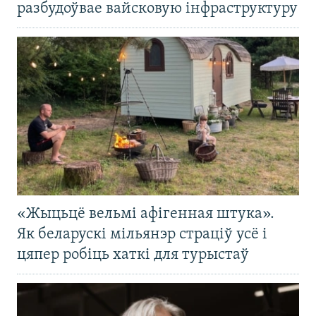
разбудоўвае вайсковую інфраструктуру
«Жыцьцё вельмі афігенная штука».
Як беларускі мільянэр страціў усё і
цяпер робіць хаткі для турыстаў