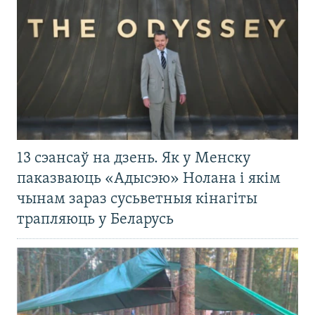
13 сэансаў на дзень. Як у Менску
паказваюць «Адысэю» Нолана і якім
чынам зараз сусьветныя кінагіты
трапляюць у Беларусь