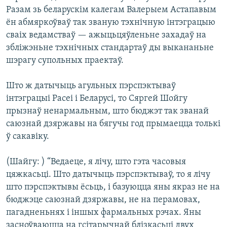
Разам зь беларускім калегам Валерыем Астапавым
ён абмяркоўваў так званую тэхнічную інтэграцыю
сваіх ведамстваў — ажыцьцяўленьне захадаў на
збліжэньне тэхнічных стандартаў ды выкананьне
шэрагу супольных праектаў.
Што ж датычыць агульных пэрспэктываў
інтэграцыі Расеі і Беларусі, то Сяргей Шойгу
прызнаў ненармальным, што бюджэт так званай
саюзнай дзяржавы на бягучы год прымаецца толькі
ў сакавіку.
(Шайгу: ) “Ведаеце, я лічу, што гэта часовыя
цяжкасьці. Што датычыць пэрспэктываў, то я лічу
што пэрспэктывы ёсьць, і базуюцца яны якраз не на
бюджэце саюзнай дзяржавы, не на перамовах,
пагадненьнях і іншых фармальных рэчах. Яны
засноўваюцца на гсітарычнай блізкасьці двух