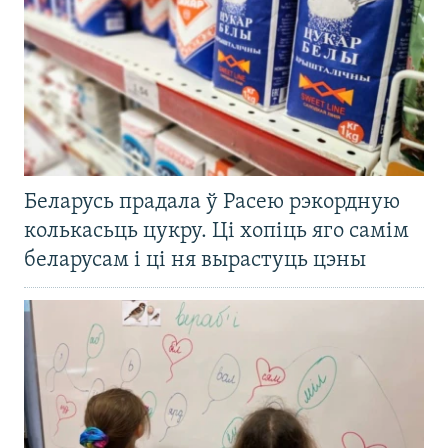
Беларусь прадала ў Расею рэкордную
колькасьць цукру. Ці хопіць яго самім
беларусам і ці ня вырастуць цэны