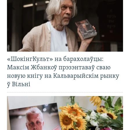
«ШокінгКульт» на барахолаўцы:
Максім Жбанкоў прэзэнтаваў сваю
новую кнігу на Кальварыйскім рынку
ў Вільні