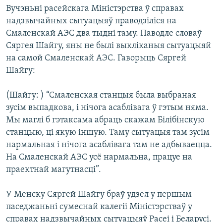
КУЛЬТУРА
МОВА
Вучэньні расейскага Міністэрства ў справах
надзвычайных сытуацыяў праводзіліся на
КАЛЯНДАР
НА ХВАЛЯХ СВАБОДЫ
Смаленскай АЭС два тыдні таму. Паводле словаў
Сяргея Шайгу, яны не былі выкліканыя сытуацыяй
на самой Смаленскай АЭС. Гаворыць Сяргей
Шайгу:
(Шайгу: ) “Смаленская станцыя была выбраная
зусім выпадкова, і нічога асаблівага ў гэтым няма.
Мы маглі б гэтаксама абраць скажам Білібінскую
станцыю, ці якую іншую. Таму сытуацыя там зусім
нармальная і нічога асаблівага там не адбываецца.
На Смаленскай АЭС усё нармальна, працуе на
праектнай магутнасці”.
У Менску Сяргей Шайгу браў удзел у першым
паседжаньні сумеснай калегіі Міністэрстваў у
справах надзвычайных сытуацыяў Расеі і Беларусі.