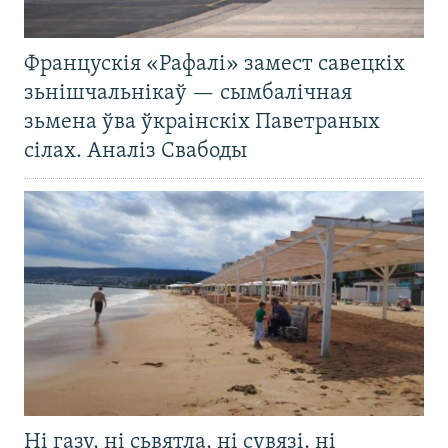
Францускія «Рафалі» замест савецкіх
зьнішчальнікаў — сымбалічная
зьмена ўва ўкраінскіх Паветраных
сілах. Аналіз Свабоды
Ні газу, ні сьвятла, ні сувязі, ні