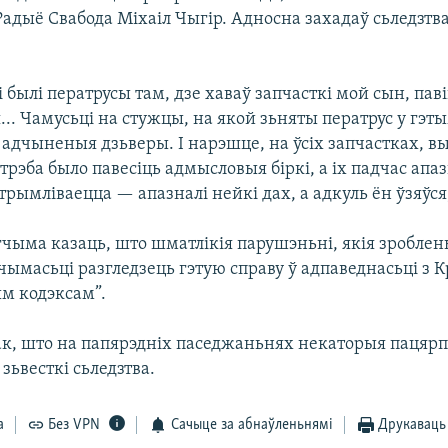
адыё Свабода Міхаіл Чыгір. Адносна захадаў сьледзтва
лі былі ператрусы там, дзе хаваў запчасткі мой сын, пав
.. Чамусьці на стужцы, на якой зьняты ператрус у гэт
 адчыненыя дзьверы. І нарэшце, на ўсіх запчастках, в
трэба было павесіць адмысловыя біркі, а іх падчас апа
трымліваецца — апазналі нейкі дах, а адкуль ён ўзяўся
гчыма казаць, што шматлікія парушэньні, якія зроблен
чымасьці разгледзець гэтую справу ў адпаведнасьці з 
м кодэксам”.
ак, што на папярэдніх паседжаньнях некаторыя пацяр
зьвесткі сьледзтва.
а
Без VPN
Сачыце за абнаўленьнямі
Друкаваць