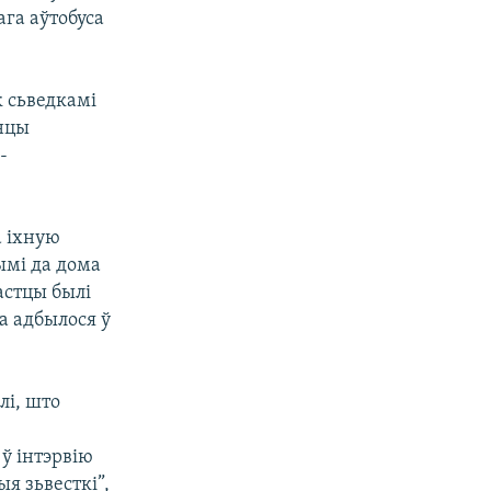
ага аўтобуса
к сьведкамі
онцы
-
а іхную
ымі да дома
астцы былі
а адбылося ў
лі, што
 ў інтэрвію
я зьвесткі”,