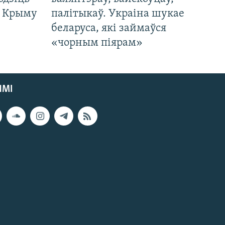
а Крыму
палітыкаў. Украіна шукае
беларуса, які займаўся
«чорным піярам»
ЯМІ