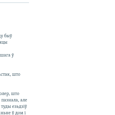
ду быў
сяцы
дшага ў
астак, што
колер, што
 пазнала, але
 туды езьдзіў
ньне ў дом і