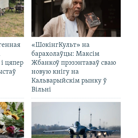
генная
«ШокінгКульт» на
і
барахолаўцы: Максім
 і цяпер
Жбанкоў прэзэнтаваў сваю
ыстаў
новую кнігу на
Кальварыйскім рынку ў
Вільні