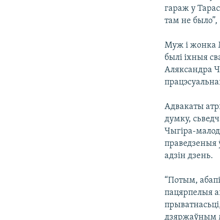
гараж у Тарас
там не было”,
Муж і жонка М
былі іхныя св
Аляксандра Ч
працэсуальнаг
Адвакаты атр
думку, сьвед
Чыгіра-малод
праведзеныя 
адзін дзень.
“Потым, абапі
пацярпелыя ап
прыватнасьці,
дзяржаўным м