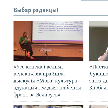
Выбар рэдакцыі
«Усё кепска і вельмі
«Пастка
кепска». Як прайшла
Лукашэ
дыскусія «Мова, культура,
закладн
адукацыя і мэдыя: нябачны
Карбал
фронт за Беларусь»