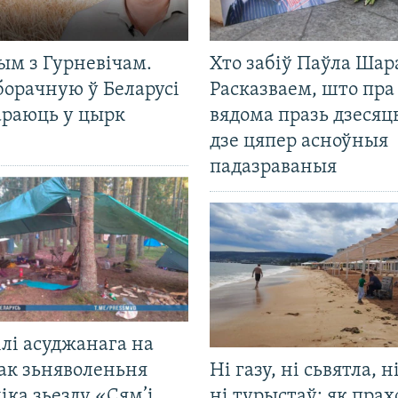
ым з Гурневічам.
Хто забіў Паўла Шар
борачную ў Беларусі
Расказваем, што пра
араюць у цырк
вядома празь дзесяць
дзе цяпер асноўныя
падазраваныя
лі асуджанага на
ак зьняволеньня
Ні газу, ні сьвятла, н
іка зьезду «Сям’і
ні турыстаў: як прах