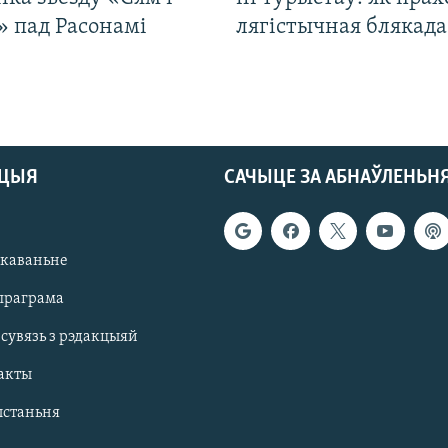
» пад Расонамі
лягістычная блякад
АЦЫЯ
САЧЫЦЕ ЗА АБНАЎЛЕНЬН
якаваньне
праграма
 сувязь з рэдакцыяй
акты
ыстаньня