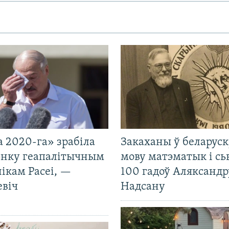
 2020-га» зрабіла
Закаханы ў беларус
нку геапалітычным
мову матэматык і сь
ікам Расеі, —
100 гадоў Аляксандр
евіч
Надсану