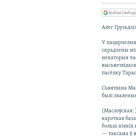
КАЛЯНДАР
НА ХВАЛЯХ СВАБОДЫ
Зрабіце Свабоду
Алег Грузьдзі
У пацярпелых
скрадзены мік
некаторыя час
высьветлілася
пасёлку Тарас
Сьвятлана Мас
былі зваленыя
(Маслоўская: 
кароткая база
больш ніякіх 
— таксама ў в