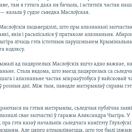
аве, там я гэтага даха ня бачыла, і астатніх частак наш
 — казала ў судзе сьведка Маслоўская.
аслоўскія пацьвердзілі, што пры апазнаньні запчаста
аякі, якія і расьпісаліся ў пратаколе апазнаньня. Абар
ыгіра лічаць гэта істотным парушэньнем Крымінальна
а кодэксу.
ымалі ад пацярпелых Маслоўскіх яшчэ адно важкае, н
чаньне. Стала вядома, што выезд пацярпелых са сьледч
шага і апазнаньне частак мікрааўтобуса ў вайсковай ч
ў розныя дні. Між тым, паводле матэрыялаў справы гэт
раючыся на гэтыя матэрыялы, сьледчыя публічна заяві
азналі свае запчасткі ў гаражы Аляксандра Чыгіра. У
 пра гэта казаў начальнік сьледчага камітэту Глухоўскі
эдыям. Але цяпер атрымліваецца, што тое былі ілжывы