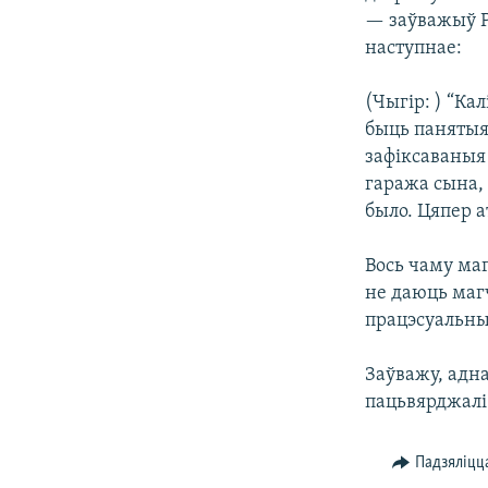
— заўважыў Р
наступнае:
(Чыгір: ) “Ка
быць панятыя.
зафіксаваныя
гаража сына, 
было. Цяпер а
Вось чаму ма
не даюць маг
працэсуальны
Заўважу, адн
пацьвярджалі 
Падзяліцц