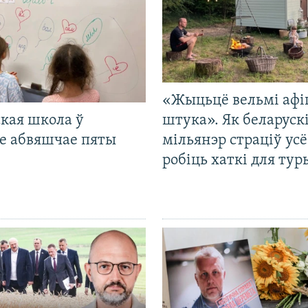
«Жыцьцё вельмі афі
кая школа ў
штука». Як беларуск
е абвяшчае пяты
мільянэр страціў усё
робіць хаткі для тур