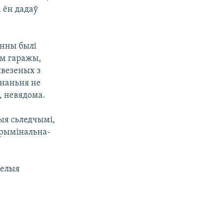
 ён дадаў
інны былі
ым гаражы,
ывезеных з
знаньня не
, невядома.
ыя сьледчымі,
Крымінальна-
пелыя