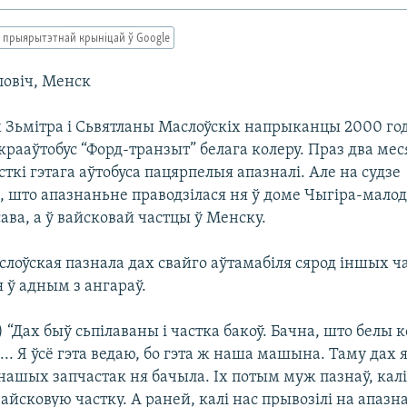
 прыярытэтнай крыніцай ў Google
ловіч, Менск
 Зьмітра і Сьвятланы Маслоўскіх напрыканцы 2000 го
рааўтобус “Форд-транзыт” белага колеру. Праз два ме
ткі гэтага аўтобуса пацярпелыя апазналі. Але на судзе
, што апазнаньне праводзілася ня ў доме Чыгіра-мало
ава, а ў вайсковай частцы ў Менску.
лоўская пазнала дах свайго аўтамабіля сярод іншых ч
 ў адным з ангараў.
) “Дах быў сьпілаваны і частка бакоў. Бачна, што белы 
... Я ўсё гэта ведаю, бо гэта ж наша машына. Таму дах я
нашых запчастак ня бачыла. Іх потым муж пазнаў, калі
айсковую частку. А раней, калі нас прывозілі на апазна