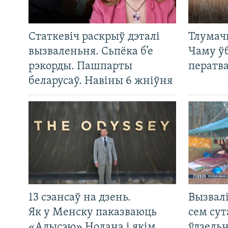
Статкевіч раскрыў дэталі
Тлумач
вызваленьня. Сьпёка б’е
Чаму ў
рэкорды. Пашпарты
ператв
беларусаў. Навіны 6 жніўня
13 сэансаў на дзень.
Вызвалі
Як у Менску паказваюць
сем сут
«Адысэю» Нолана і якім
ўдзельн