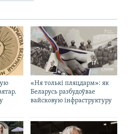
кую
«Ня толькі пляцдарм»: як
вятар.
Беларусь разбудоўвае
у
вайсковую інфраструктуру