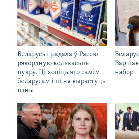
Беларусь прадала ў Расею
Беларус
рэкордную колькасьць
Варшав
цукру. Ці хопіць яго самім
набор
беларусам і ці ня вырастуць
цэны