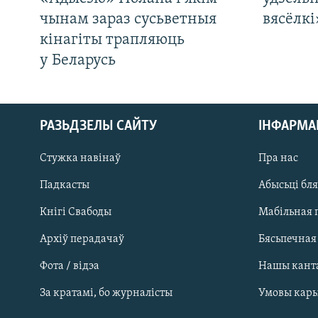
чынам зараз сусьветныя
вясёлкі
кінагіты трапляюць
у Беларусь
РАЗЬДЗЕЛЫ САЙТУ
ІНФАРМ
Стужка навінаў
Пра нас
Падкасты
Абысьці бл
Кнігі Свабоды
Мабільная 
Архіў перадачаў
Бясьпечная
Фота / відэа
Нашы кант
САЧЫЦЕ ЗА АБНАЎЛЕНЬНЯМІ
За кратамі, бо журналісты
Умовы кар