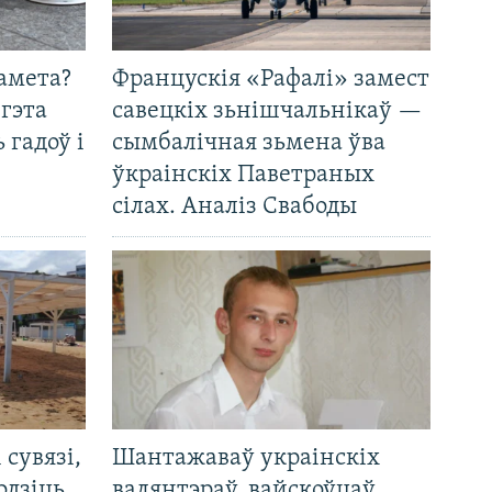
амета?
Францускія «Рафалі» замест
 гэта
савецкіх зьнішчальнікаў —
 гадоў і
сымбалічная зьмена ўва
ўкраінскіх Паветраных
сілах. Аналіз Свабоды
і сувязі,
Шантажаваў украінскіх
одзіць
валянтэраў, вайскоўцаў,