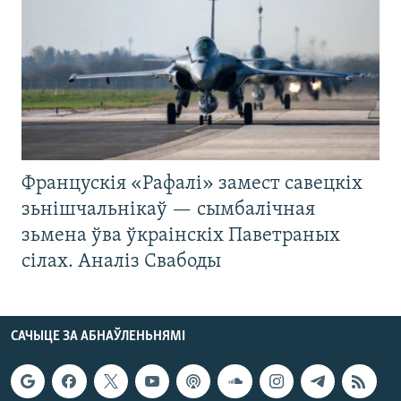
Францускія «Рафалі» замест савецкіх
зьнішчальнікаў — сымбалічная
зьмена ўва ўкраінскіх Паветраных
сілах. Аналіз Свабоды
САЧЫЦЕ ЗА АБНАЎЛЕНЬНЯМІ