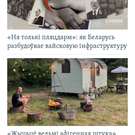
«Ня толькі пляцдарм»: як Беларусь
разбудоўвае вайсковую інфраструктуру
«Жыцьцё вельмі афігенная штука».