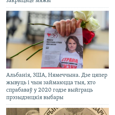
закрыцьцё мяжы
Альбанія, ЗША, Нямеччына. Дзе цяпер
жывуць і чым займаюцца тыя, хто
спрабаваў у 2020 годзе выйграць
прэзыдэнцкія выбары