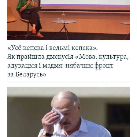
«Усё кепска і вельмі кепска».
Як прайшла дыскусія «Мова, культура,
адукацыя і мэдыя: нябачны фронт
за Беларусь»