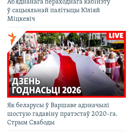
Аб’яднанага пераходнага кабінэту
ў сацыяльнай палітыцы Юліяй
Міцкевіч
Як беларусы ў Варшаве адзначылі
шостую гадавіну пратэстаў 2020-га.
Стрым Свабоды