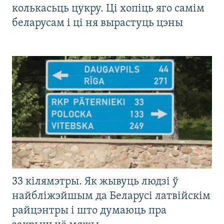
колькасьць цукру. Ці хопіць яго самім
беларусам і ці ня вырастуць цэны
33 кілямэтры. Як жывуць людзі ў
найбліжэйшым да Беларусі латвійскім
райцэнтры і што думаюць пра