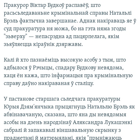
КУЛЬТУРА
МОВА
Пракурор Віктар Будкоў распавёў, што
расьсьледаваньне крымінальнай справы Натальлі
КАЛЯНДАР
НА ХВАЛЯХ СВАБОДЫ
Брэль фактычна завершанае. Аднак накіраваць яе ў
суд пракуратура ня можа, бо на гэта няма згоды
"зьверху" — непасрэдна ад пацярпелага, якім
зьяўляецца кіраўнік дзяржавы.
Калі й хто пазнаёміць высокую асобу з тым, што
адбылося ў Рэчыцы, спадару Будкову невядома,
хаця ён кажа, што інфармацыя пра крымінальную
справу даўно накіраваная ў сталіцу.
У пастанове старшага сьледчага пракуратуры
Юрыя Дзям'янчыка прыцягнуць Натальлю Брэль як
абвінавачаную, сказана, што яна ды невядомыя
асобы на дзень народзінаў Аляксандра Лукашэнкі
сабралі й запакавалі віншавальную скрынку з
прадметамі й матэрыяламі, якія "прыніжаюць