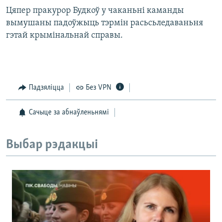
Цяпер пракурор Будкоў у чаканьні каманды
вымушаны падоўжыць тэрмін расьсьледаваньня
гэтай крымінальнай справы.
Падзяліцца
Без VPN
Сачыце за абнаўленьнямі
Выбар рэдакцыі