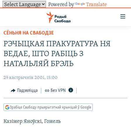
Powered by
Translate
Лінкі
ўнівэрсальнага
доступу
СЁНЬНЯ НА СВАБОДЗЕ
НАВІНЫ
Перайсьці
РЭЧЫЦКАЯ ПРАКУРАТУРА НЯ
да
ТОЛЬКІ НА СВАБОДЗЕ
УСЕ НАВІНЫ
ВЕДАЕ, ШТО РАБІЦЬ З
галоўнага
СУВЯЗЬ
ВІДЭА І ФОТА
ТЭСТЫ
зьместу
НАТАЛЬЛЯЙ БРЭЛЬ
Перайсьці
ПАДПІСАЦЦА
ЛЮДЗІ
БЛОГІ
АБЫСЬЦІ БЛЯКАВАНЬНЕ
да
29 кастрычнік 2001, 15:00
ПАЛІТЫКА
ГІСТОРЫЯ НА СВАБОДЗЕ
ПАДЗЯЛІЦЦА ІНФАРМАЦЫЯЙ
RSS
галоўнай
САЧЫЦЕ ЗА АБНАЎЛЕНЬНЯМІ
Падзяліцца
Без VPN
навігацыі
ЭКАНОМІКА
ПАДКАСТЫ
ПАДКАСТЫ
Перайсьці
ВАЙНА
КНІГІ
FACEBOOK
да
Зрабіце Свабоду прыярытэтнай крыніцай ў Google
БЕЛАРУСЫ НА ВАЙНЕ
АЎДЫЁКНІГІ
TWITTER
пошуку
Казімер Яноўскі, Гомель
ПАЛІТВЯЗЬНІ
PREMIUM
Усе сайты РС/РСЭ