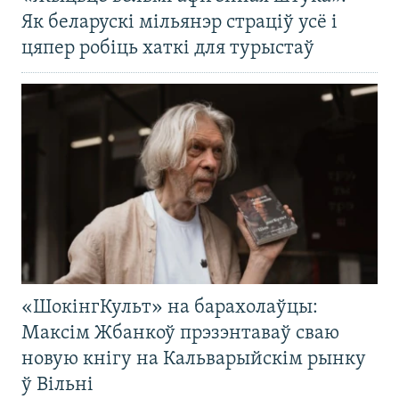
Як беларускі мільянэр страціў усё і
цяпер робіць хаткі для турыстаў
«ШокінгКульт» на барахолаўцы:
Максім Жбанкоў прэзэнтаваў сваю
новую кнігу на Кальварыйскім рынку
ў Вільні