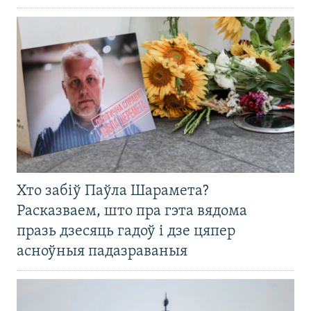
Хто забіў Паўла Шарамета?
Расказваем, што пра гэта вядома
празь дзесяць гадоў і дзе цяпер
асноўныя падазраваныя