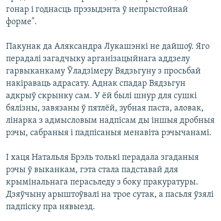
гонар і годнасць прэзыдэнта ў непрыстойнай
форме".
Пакунак да Аляксандра Лукашэнкі не дайшоў. Яго
перадалі загадчыку арганізацыйнага аддзелу
гарвыканкаму Ўладзімеру Вядзьгуну з просьбай
накіраваць адрасату. Аднак спадар Вядзьгун
адкрыў скрынку сам. У ёй былі шнур для сушкі
бялізны, завязаны ў пятлёй, зубная паста, аловак,
лінарка з адмысловым надпісам ды іншыя дробныя
рэчы, сабраныя і падпісаныя менавіта рэчычанамі.
І хаця Натальля Брэль толькі перадала згаданыя
рэчы ў выканкам, гэта стала падставай для
крымінальнага перасьледу з боку пракуратуры.
Дзяўчыну арыштоўвалі на трое сутак, а пасьля ўзялі
падпіску пра нявыезд.