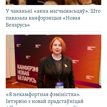
У чаканьні «акна магчымасьцяў». Што
паказала канфэрэнцыя «Новая
Беларусь»
«Я некамфортная фэміністка».
Інтэрвію з новай прадстаўніцай