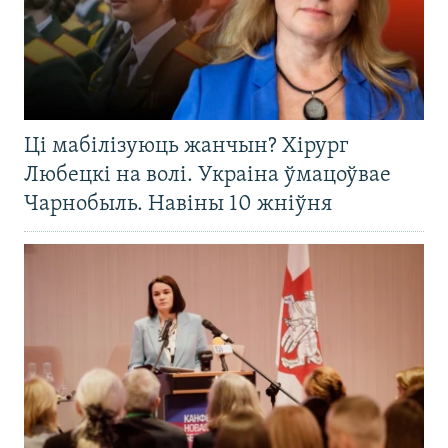
Ці мабілізуюць жанчын? Хірург
Любецкі на волі. Украіна ўмацоўвае
Чарнобыль. Навіны 10 жніўня