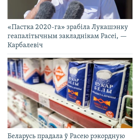
«Пастка 2020-га» зрабіла Лукашэнку
геапалітычным закладнікам Расеі, —
Карбалевіч
Беларусь прадала ў Расею рэкордную