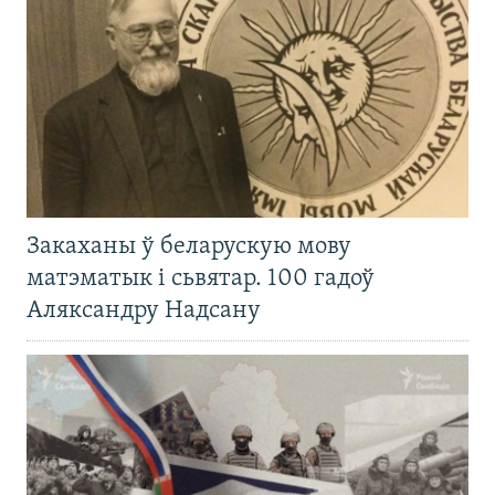
Закаханы ў беларускую мову
матэматык і сьвятар. 100 гадоў
Аляксандру Надсану