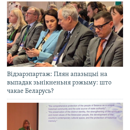
Відэарэпартаж: Плян апазыцыі на
выпадак зьнікненьня рэжыму: што
чакае Беларусь?