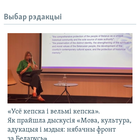
Выбар рэдакцыі
«Усё кепска і вельмі кепска».
Як прайшла дыскусія «Мова, культура,
адукацыя і мэдыя: нябачны фронт
за Беларусь»