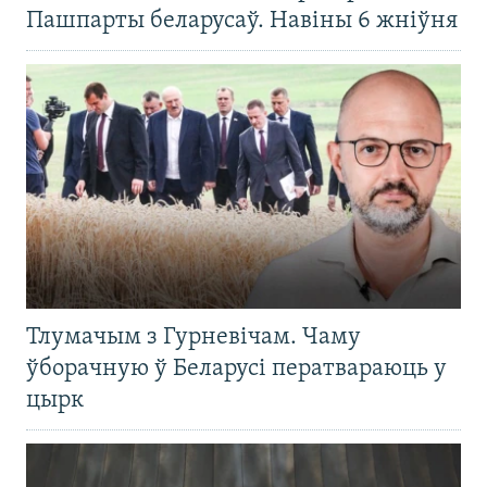
Пашпарты беларусаў. Навіны 6 жніўня
Тлумачым з Гурневічам. Чаму
ўборачную ў Беларусі ператвараюць у
цырк