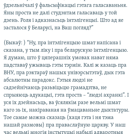
ўдзельнічалі ў фальсыфікацыі гэтага галасаваньня.
Яны проста не далі студэнтам галасаваць у той
дзень. Роля і адказнасьць інтэлігенцыі. Што ад яе
засталося ў Беларусі, на Ваш погляд?”
(Быкаў: ) “Ну, пра інтэлігенцыю шмат напісана і
сказана, у тым ліку і пра беларускую інтэлігенцыю.
Я думаю, што ў цяперашніх умовах нават няма
падставаў ужываць гэты тэрмін. Калі ж казаць пра
ВНУ, пра рэктараў нашых унівэрсытэтаў, дык гэта
абсалютны парадокс. Гэтыя людзі не
садзейнічаюць разьвіцьцю грамадзтва, не
спрыяюць адукацыі, гэта проста – “людзі ахранкі”. І
уся іх дзейнасьць, ва ўсялякім разе вельмі шмат
каго зь іх, накіраваная на ўмацаваньне дыктатуры.
Тое самае можна сказаць (хаця гэта і ня тэма
нашай размовы) пра праваслаўную царкву. У наш
час вельмі многія інстытуцыі набылі адваротныя