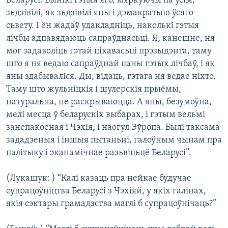
Беларусі. Вынікі гэтыя яго, мяркуючы па ўсім,
зьдзівілі, як зьдзівілі яны і дэмакратыю ўсяго
сьвету. І ён жадаў удакладніць, наколькі гэтыя
лічбы адпавядаюць сапраўднасьці. Я, канешне, ня
мог задаволіць гэтай цікавасьці прэзыдэнта, таму
што я ня ведаю сапраўднай цаны гэтых лічбаў, і як
яны здабываліся. Ды, відаць, гэтага ня ведае ніхто.
Таму што жульніцкія і шулерскія прыёмы,
натуральна, не раскрываюцца. А яны, безумоўна,
мелі месца ў беларускіх выбарах, і гэтым вельмі
занепакоеная і Чэхія, і наогул Эўропа. Былі таксама
зададзеныя і іншыя пытаньні, галоўным чынам пра
палітыку і эканамічнае разьвіцьцё Беларусі”.
(Лукашук: ) “Калі казаць пра нейкае будучае
супрацоўніцтва Беларусі з Чэхіяй, у якіх галінах,
якія сэктары грамадзства маглі б супрацоўнічаць?”