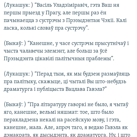
КУЛЬТУРА
МОВА
(Лукашук: ) “Васіль Уладзіміравіч, гэта Ваш ня
першы прыезд у Прагу, але першы раз ён
КАЛЯНДАР
НА ХВАЛЯХ СВАБОДЫ
пачынаецца з сустрэчы з Прэзыдэнтам Чэхіі. Калі
ласка, колькі словаў пра сустрэчу”.
(Быкаў: ) “Канешне, у часе сустрэчы прысутнічаў і
чыста чалавечы элемэнт, але больш за ўсё
Прэзыдэнта цікавілі палітычныя праблемы”.
(Лукашук: ) “Перад тым, як мы будзем размаўляць
пра палітыку, скажыце, ці чыталі Вы што-небудзь
драматурга і публіцыста Вацлава Гавэла?”
(Быкаў: ) “Пра літаратуру гаворкі не было, я чытаў
яго, канешне, вельмі няшмат: тое, што было
перакладзена некалі на расейскую мову, і гэта,
канешне, мала. Але, апроч таго, я ведаю Гавэла як
дэмакрата, як дысыдэнта, як драматурга. Ну, і што