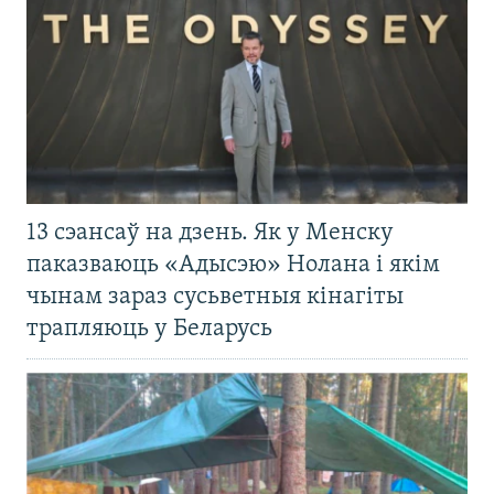
13 сэансаў на дзень. Як у Менску
паказваюць «Адысэю» Нолана і якім
чынам зараз сусьветныя кінагіты
трапляюць у Беларусь