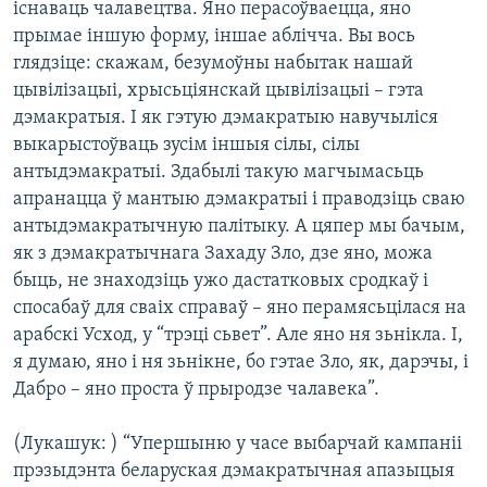
існаваць чалавецтва. Яно перасоўваецца, яно
прымае іншую форму, іншае аблічча. Вы вось
глядзіце: скажам, безумоўны набытак нашай
цывілізацыі, хрысьціянскай цывілізацыі – гэта
дэмакратыя. І як гэтую дэмакратыю навучыліся
выкарыстоўваць зусім іншыя сілы, сілы
антыдэмакратыі. Здабылі такую магчымасьць
апранацца ў мантыю дэмакратыі і праводзіць сваю
антыдэмакратычную палітыку. А цяпер мы бачым,
як з дэмакратычнага Захаду Зло, дзе яно, можа
быць, не знаходзіць ужо дастатковых сродкаў і
спосабаў для сваіх справаў – яно перамясьцілася на
арабскі Усход, у “трэці сьвет”. Але яно ня зьнікла. І,
я думаю, яно і ня зьнікне, бо гэтае Зло, як, дарэчы, і
Дабро – яно проста ў прыродзе чалавека”.
(Лукашук: ) “Упершыню у часе выбарчай кампаніі
прэзыдэнта беларуская дэмакратычная апазыцыя