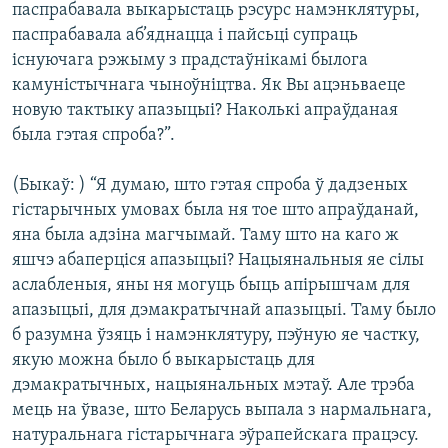
паспрабавала выкарыстаць рэсурс намэнклятуры,
паспрабавала аб’яднацца і пайсьці супраць
існуючага рэжыму з прадстаўнікамі былога
камуністычнага чыноўніцтва. Як Вы ацэньваеце
новую тактыку апазыцыі? Наколькі апраўданая
была гэтая спроба?”.
(Быкаў: ) “Я думаю, што гэтая спроба ў дадзеных
гістарычных умовах была ня тое што апраўданай,
яна была адзіна магчымай. Таму што на каго ж
яшчэ абаперціся апазыцыі? Нацыянальныя яе сілы
аслабленыя, яны ня могуць быць апірышчам для
апазыцыі, для дэмакратычнай апазыцыі. Таму было
б разумна ўзяць і намэнклятуру, пэўную яе частку,
якую можна было б выкарыстаць для
дэмакратычных, нацыянальных мэтаў. Але трэба
мець на ўвазе, што Беларусь выпала з нармальнага,
натуральнага гістарычнага эўрапейскага працэсу.