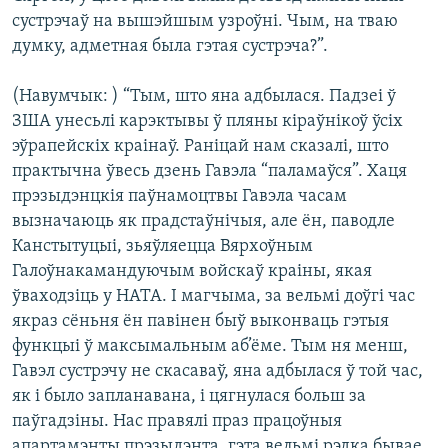
сустрэчаў на вышэйшым узроўні. Чым, на тваю
думку, адметная была гэтая сустрэча?”.
(Навумчык: ) “Тым, што яна адбылася. Падзеі ў
ЗША унесьлі карэктывы ў пляны кіраўнікоў ўсіх
эўрапейскіх краінаў. Раніцай нам сказалі, што
практычна ўвесь дзень Гавэла “паламаўся”. Хаця
прэзыдэнцкія паўнамоцтвы Гавэла часам
вызначаюць як прадстаўнічыя, але ён, паводле
Канстытуцыі, зьяўляецца Вярхоўным
Галоўнакамандуючым войскаў краіны, якая
ўваходзіць у НАТА. І магчыма, за вельмі доўгі час
якраз сёньня ён павінен быў выконваць гэтыя
функцыі ў максымальным аб’ёме. Тым ня менш,
Гавэл сустрэчу не скасаваў, яна адбылася ў той час,
як і было запланавана, і цягнулася больш за
паўгадзіны. Нас правялі праз працоўныя
апартамэнты прэзыдэнта, гэта вельмі рэдка бывае,