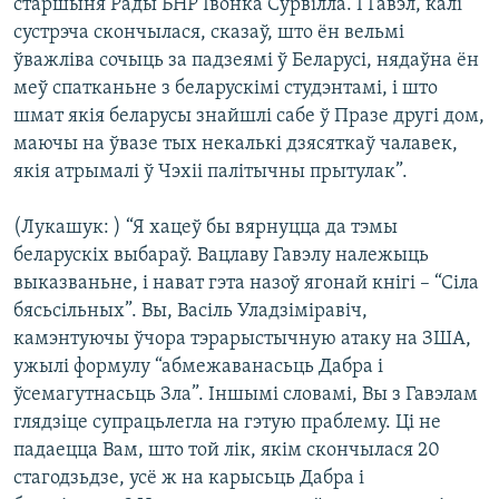
старшыня Рады БНР Івонка Сурвілла. І Гавэл, калі
сустрэча скончылася, сказаў, што ён вельмі
ўважліва сочыць за падзеямі ў Беларусі, нядаўна ён
меў спатканьне з беларускімі студэнтамі, і што
шмат якія беларусы знайшлі сабе ў Празе другі дом,
маючы на ўвазе тых некалькі дзясяткаў чалавек,
якія атрымалі ў Чэхіі палітычны прытулак”.
(Лукашук: ) “Я хацеў бы вярнуцца да тэмы
беларускіх выбараў. Вацлаву Гавэлу належыць
выказваньне, і нават гэта назоў ягонай кнігі – “Сіла
бясьсільных”. Вы, Васіль Уладзіміравіч,
камэнтуючы ўчора тэрарыстычную атаку на ЗША,
ужылі формулу “абмежаванасьць Дабра і
ўсемагутнасьць Зла”. Іншымі словамі, Вы з Гавэлам
глядзіце супрацьлегла на гэтую праблему. Ці не
падаецца Вам, што той лік, якім скончылася 20
стагодзьдзе, усё ж на карысьць Дабра і