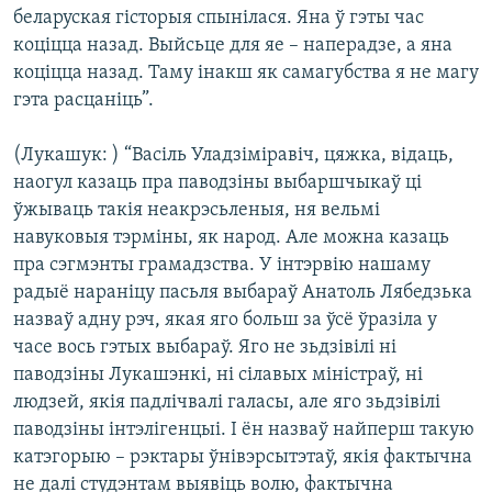
беларуская гісторыя спынілася. Яна ў гэты час
коціцца назад. Выйсьце для яе – наперадзе, а яна
коціцца назад. Таму інакш як самагубства я не магу
гэта расцаніць”.
(Лукашук: ) “Васіль Уладзіміравіч, цяжка, відаць,
наогул казаць пра паводзіны выбаршчыкаў ці
ўжываць такія неакрэсьленыя, ня вельмі
навуковыя тэрміны, як народ. Але можна казаць
пра сэгмэнты грамадзства. У інтэрвію нашаму
радыё нараніцу пасьля выбараў Анатоль Лябедзька
назваў адну рэч, якая яго больш за ўсё ўразіла у
часе вось гэтых выбараў. Яго не зьдзівілі ні
паводзіны Лукашэнкі, ні сілавых міністраў, ні
людзей, якія падлічвалі галасы, але яго зьдзівілі
паводзіны інтэлігенцыі. І ён назваў найперш такую
катэгорыю – рэктары ўнівэрсытэтаў, якія фактычна
не далі студэнтам выявіць волю, фактычна