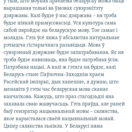
ў тым, што моўная праблема беларусаў можа быць
вырашаная толькі ва ўмовах сувэрэнітэту
дзяржавы. Калі будзе ў нас дзяржава – ня трэба
будзе ніякай прымусовасьці. Уся культура сама
сабой пяройдзе на беларускую мову. Тое самае і
моладзь. Гэта ўсё ляжа ў абсалютна натуральнае
рэчышча гістарычнага разьвіцьця. Мова ў
сувэрэннай дзяржаве будзе запатрабаваная. Яе ня
трэба будзе навязваць, яна будзе патрэбная ўсім.
Патрэбная нацыі. А калі ж гэтага ня будзе, калі
Беларусь стане Паўночна-Заходнім краем
Расейскай імпэрыі, дык канешне, я думаю, што
менавіта ў гэты час беларуская мова сканае
канчаткова. Кажуць, што праз стагодзьдзі яна
захавала сваю жывучасьць. Гэта праўда, але раней
быў генэратар нацыянальнай мовы – сялянства,
якое карысталася сваёй нацыянальнай мовай.
Цяпер сялянства зьнікла. У Беларусі няма