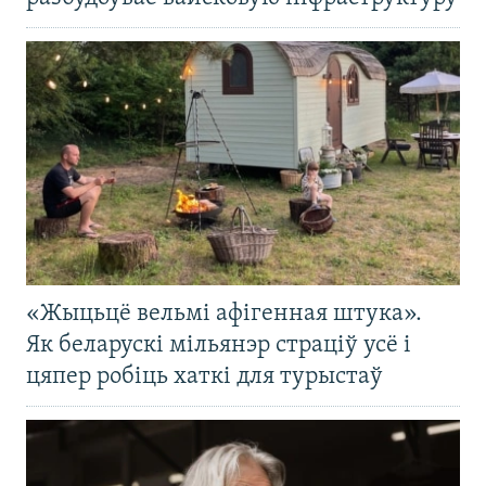
«Жыцьцё вельмі афігенная штука».
Як беларускі мільянэр страціў усё і
цяпер робіць хаткі для турыстаў