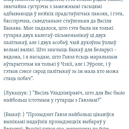
звычайна сустрэчы з замежнымі гасьцямі
адбываюцца ў нейкіх прадстаўнічых пакоях, і гэта,
бясспрэчна, сьведчаньне стаўленьня да Васіля
Быкава. Мне падалося, што гэта была ня толькі
гутарка двух калегаў-пісьменьнікаў ці двух
палітыкаў, але і двух асобаў, чый духоўны ўплыў
вельмі вялікі. Што значыць Быкаў для Беларусі –
вядома, і я нагадаю, што Гавэл ёсьць маральным
аўтарытэтам ня толькі ў Чэхіі, але і Эўропе, і ў
гэтым сэнсе сярод палітыкаў зь ім мала хто можа
стаць побач”.
(Лукашук: ) “Васіль Уладзіміравіч, што для Вас было
найбольш істотным у гутарцы з Гавэлам?”
(Быкаў: ) “Прэзыдэнт Гавэл найбольш цікавіўся
вынікамі нядаўніх прэзыдэнцкіх выбараў у