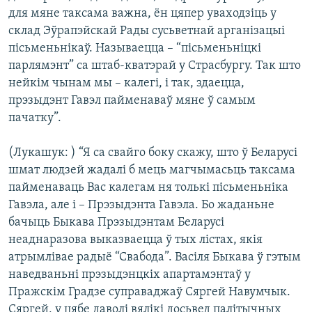
для мяне таксама важна, ён цяпер уваходзіць у
склад Эўрапэйскай Рады сусьветнай арганізацыі
пісьменьнікаў. Называецца – “пісьменьніцкі
парлямэнт” са штаб-кватэрай у Страсбургу. Так што
нейкім чынам мы – калегі, і так, здаецца,
прэзыдэнт Гавэл пайменаваў мяне ў самым
пачатку”.
(Лукашук: ) “Я са свайго боку скажу, што ў Беларусі
шмат людзей жадалі б мець магчымасьць таксама
пайменаваць Вас калегам ня толькі пісьменьніка
Гавэла, але і – Прэзыдэнта Гавэла. Бо жаданьне
бачыць Быкава Прэзыдэнтам Беларусі
неаднаразова выказваецца ў тых лістах, якія
атрымлівае радыё “Свабода”. Васіля Быкава ў гэтым
наведваньні прэзыдэнцкіх апартамэнтаў у
Пражскім Градзе суправаджаў Сяргей Навумчык.
Сяргей, у цябе даволі вялікі досьвед палітычных