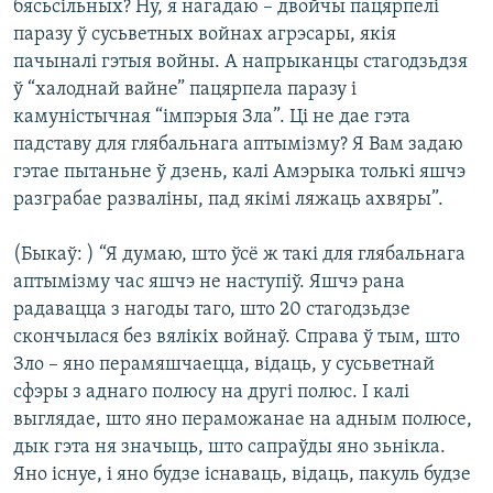
бясьсільных? Ну, я нагадаю – двойчы пацярпелі
паразу ў сусьветных войнах агрэсары, якія
пачыналі гэтыя войны. А напрыканцы стагодзьдзя
ў “халоднай вайне” пацярпела паразу і
камуністычная “імпэрыя Зла”. Ці не дае гэта
падставу для глябальнага аптымізму? Я Вам задаю
гэтае пытаньне ў дзень, калі Амэрыка толькі яшчэ
разграбае разваліны, пад якімі ляжаць ахвяры”.
(Быкаў: ) “Я думаю, што ўсё ж такі для глябальнага
аптымізму час яшчэ не наступіў. Яшчэ рана
радавацца з нагоды таго, што 20 стагодзьдзе
скончылася без вялікіх войнаў. Справа ў тым, што
Зло – яно перамяшчаецца, відаць, у сусьветнай
сфэры з аднаго полюсу на другі полюс. І калі
выглядае, што яно пераможанае на адным полюсе,
дык гэта ня значыць, што сапраўды яно зьнікла.
Яно існуе, і яно будзе існаваць, відаць, пакуль будзе