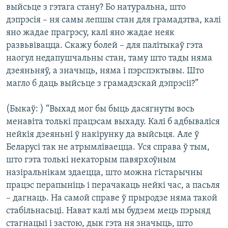
выйсьце з гэтага стану? Бо натуральна, што
дэпрэсія – ня самы лепшы стан для грамадзтва, калі
яно жадае прагрэсу, калі яно жадае неяк
развьвівацца. Скажу болей – для палітыкаў гэта
наогул недапушчальны стан, таму што тады няма
дзеяньняў, а значыць, няма і пэрспэктывы. Што
магло б даць выйсьце з грамадзскай дэпрэсіі?”
(Быкаў: ) “Выхад мог бы быць дасягнуты вось
менавіта толькі працэсам выхаду. Калі б адбываліся
нейкія дзеяньні ў накірунку да выйсьця. Але ў
Беларусі так не атрымліваецца. Уся справа ў тым,
што гэта толькі некаторым павярхоўным
назіральнікам здаецца, што можна гістарычны
працэс перапыніць і перачакаць нейкі час, а пасьля
– дагнаць. На самой справе ў прыродзе няма такой
стабільнасьці. Нават калі мы будзем мець пэрыяд
стагнацыі і застою, дык гэта ня значыць, што