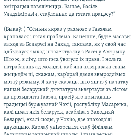
эміграцыя павялічыцца. Вашае, Васіль
Уладзіміравіч, стаўленьне да гэтага працэсу?”
(Быкаў: ) “Сёньня якраз у размове з Гавэлам
краналася і гэтая праблема. Канешне, будзе масавы
зыход зь Беларусі на Захад, таксама, як у свой час
адбываўся зыход інтэлектуалаў з Расеі ў Амэрыку.
Што ж, я лічу, што гэта ўвогуле іх права. І нельга
патрабаваць ад моладзі, каб яна ахвяравала сваім
жыцьцём ці, скажам, кар’ерай дзеля звыродлівых
мэтаў рэжыму. Я хачу сказаць, што яшчэ ў пачатку
нашай беларускай дыктатуры зьвяртаўся зь лістом
да прэзыдэнта Гавэла, прасіў яго прыгадаць
традыцыі буржуазнай Чэхіі, рэспубліку Масарыка,
калі шмат якія беларусы, асабліва з Заходняй
Беларусі, ехалі сюды, у Чэхію, дзе знаходзілі
адукацыю. Карлаў унівэрсытэт стаў філіялам
беларускай вышэйшай школы. І таму вельмі