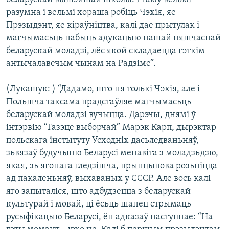
разумна і вельмі хораша робіць Чэхія, яе
Прэзыдэнт, яе кіраўніцтва, калі дае прытулак і
магчымасьць набыць адукацыю нашай няшчаснай
беларускай моладзі, лёс якой складаецца гэткім
антычалавечым чынам на Радзіме”.
(Лукашук: ) “Дадамо, што ня толькі Чэхія, але і
Польшча таксама прадстаўляе магчымасьць
беларускай моладзі вучыцца. Дарэчы, днямі ў
інтэрвію “Газэце выборчай” Марэк Карп, дырэктар
польскага інстытуту Усходніх дасьледваньняў,
зьвязаў будучыню Беларусі менавіта з моладзьдзю,
якая, зь ягонага гледзішча, прынцыпова розьніцца
ад пакаленьняў, выхаваных у СССР. Але вось калі
яго запыталіся, што адбудзецца з беларускай
культурай і мовай, ці ёсьць шанец стрымаць
русыфікацыю Беларусі, ён адказаў наступнае: “На