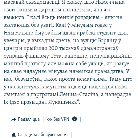
масавай сьвядомасьці. Я скажу, што Нямеччына
свой фашызм дарэшты панішчыла, яна яго
выжыла. І калі ёсьць нейкія рэцэдывы – яны не
застаюцца без увагі. Калі ў мінулым годзе у
Нямеччыне быў забіты адзін арабскі студэнт, дык
увечары, у выхадны дзень, на вуліцы Бэрліну ў
цэнтры прыйшло 200 тысячаў дэманстрантаў
супраць фашызму. Гэта, канешне, непрапарцыйны
маштаб пратэсту, але можна сабе ўявіць, як рэагуе
на сваё нядаўняе мінулае нямецкае грамадзтва. У
нас, безумоўна, такое проста немагчыма. Таму што
ў нас дагэтуль камуністы ходзяць пад чырвонымі
сьцягамі з партрэтамі Леніна-Сталіна, а наперадзе
іх ідзе прэзыдэнт Лукашэнка”.
Падзяліцца
Без VPN
Сачыце за абнаўленьнямі