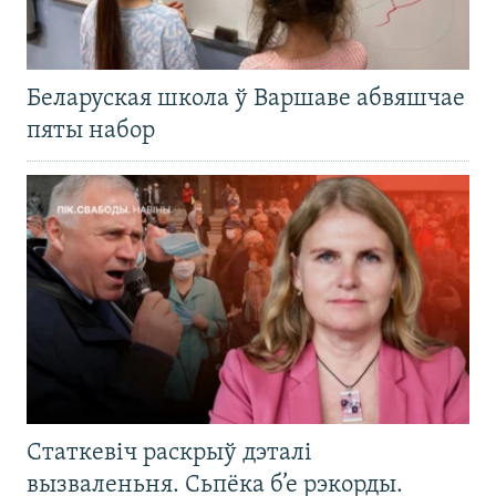
Беларуская школа ў Варшаве абвяшчае
пяты набор
Статкевіч раскрыў дэталі
вызваленьня. Сьпёка б’е рэкорды.