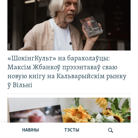
«ШокінгКульт» на барахолаўцы:
Максім Жбанкоў прэзэнтаваў сваю
новую кнігу на Кальварыйскім рынку
ў Вільні
НАВІНЫ
ТЭСТЫ