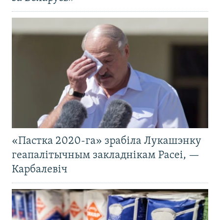
«Пастка 2020-га» зрабіла Лукашэнку
геапалітычным закладнікам Расеі, —
Карбалевіч