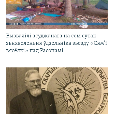
Вызвалілі асуджанага на сем сутак
зьняволеньня ўдзельніка зьезду «Сям’і
вясёлкі» пад Расонамі