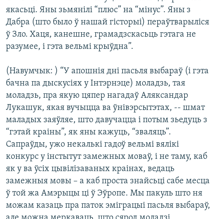
якасьці. Яны зьмянілі “плюс” на “мінус”. Яны з
Дабра (што было ў нашай гісторыі) пераўтварыліся
ў Зло. Хаця, канешне, грамадзскасьць гэтага не
разумее, і гэта вельмі крыўдна”.
(Навумчык: ) “У апошнія дні пасьля выбараў (і гэта
бачна па дыскусіях у Інтэрнэце) моладзь, тая
моладзь, пра якую цяпер нагадаў Аляксандар
Лукашук, якая вучыцца ва ўнівэрсытэтах, -- шмат
маладых заяўляе, што давучацца і потым зьедуць з
“гэтай краіны”, як яны кажуць, “зваляць”.
Сапраўды, ужо некалькі гадоў вельмі вялікі
конкурс у інстытут замежных моваў, і не таму, каб
як у ва ўсіх цывілізаваных краінах, ведаць
замежныя мовы – а каб проста знайсьці сабе месца
ў той жа Амэрыцы ці ў Эўропе. Мы пакуль што ня
можам казаць пра паток эміграцыі пасьля выбараў,
але можна меркаваць, што сярод моладзі