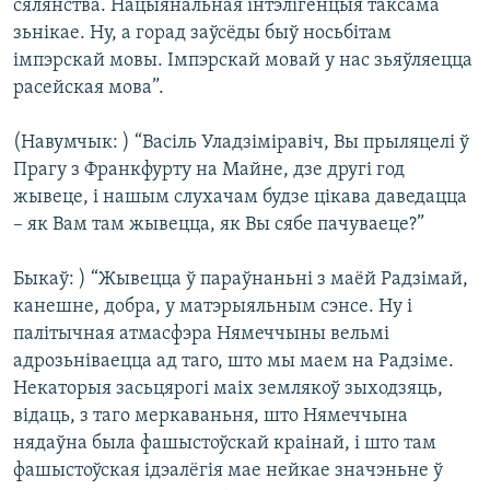
сялянства. Нацыянальная інтэлігенцыя таксама
зьнікае. Ну, а горад заўсёды быў носьбітам
імпэрскай мовы. Імпэрскай мовай у нас зьяўляецца
расейская мова”.
(Навумчык: ) “Васіль Уладзіміравіч, Вы прыляцелі ў
Прагу з Франкфурту на Майне, дзе другі год
жывеце, і нашым слухачам будзе цікава даведацца
– як Вам там жывецца, як Вы сябе пачуваеце?”
Быкаў: ) “Жывецца ў параўнаньні з маёй Радзімай,
канешне, добра, у матэрыяльным сэнсе. Ну і
палітычная атмасфэра Нямеччыны вельмі
адрозьніваецца ад таго, што мы маем на Радзіме.
Некаторыя засьцярогі маіх землякоў зыходзяць,
відаць, з таго меркаваньня, што Нямеччына
нядаўна была фашыстоўскай краінай, і што там
фашыстоўская ідэалёгія мае нейкае значэньне ў