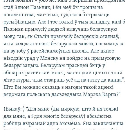
гэты момант – ужо не. Калі б першым прэзыдэнтам
стаў Зянон Пазьняк, і ён меў бы грошы на
школьніцтва, магчыма, і ўдалося б стрымаць
русыфікацыю. Але і тое толькі ў тым выпадку, калі б
Пазьняк прымусіў людзей вывучаць беларускую
мову, так, як Сталін прымусіў беларускіх сялянаў,
якія валодалі толькі беларускай мовай, пасылаць іх
на вучобу ў расейскамоўныя школы. Але цяпер
ніводзін урад у Менску ня пойдзе на прымусовую
беларусізацыю. Беларусам прасьцей быць у
абшарах расейскай мовы, мастацкай ці тэхнічнай
літаратуры, чым ствараць усё ад пачатку да канца”.
Што Вы можаце сказаць з нагоды такой ацэнкі
вядомага польскага дасьледчыка Марэка Карпа?”
(Быкаў: ) “Для мяне (ды мяркую, што й ня толькі
для мяне, а і для многіх беларусаў) абсалютна
робіцца выразнай адна аксыёма. Яна заключаецца