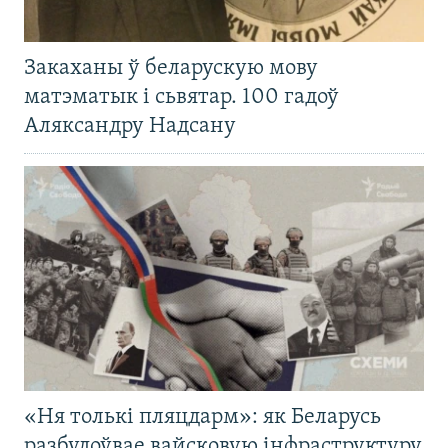
Закаханы ў беларускую мову
матэматык і сьвятар. 100 гадоў
Аляксандру Надсану
«Ня толькі пляцдарм»: як Беларусь
разбудоўвае вайсковую інфраструктуру