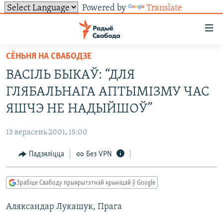
Powered by
Translate
Лінкі
ўнівэрсальнага
доступу
СЁНЬНЯ НА СВАБОДЗЕ
НАВІНЫ
Перайсьці
ВАСІЛЬ БЫКАЎ: “ДЛЯ
да
ТОЛЬКІ НА СВАБОДЗЕ
УСЕ НАВІНЫ
ГЛЯБАЛЬНАГА АПТЫМІЗМУ ЧАС
галоўнага
СУВЯЗЬ
ВІДЭА І ФОТА
ТЭСТЫ
зьместу
ЯШЧЭ НЕ НАДЫЙШОЎ”
Перайсьці
ПАДПІСАЦЦА
ЛЮДЗІ
БЛОГІ
АБЫСЬЦІ БЛЯКАВАНЬНЕ
да
13 верасень 2001, 15:00
ПАЛІТЫКА
ГІСТОРЫЯ НА СВАБОДЗЕ
ПАДЗЯЛІЦЦА ІНФАРМАЦЫЯЙ
RSS
галоўнай
САЧЫЦЕ ЗА АБНАЎЛЕНЬНЯМІ
Падзяліцца
Без VPN
навігацыі
ЭКАНОМІКА
ПАДКАСТЫ
ПАДКАСТЫ
Перайсьці
ВАЙНА
КНІГІ
FACEBOOK
да
Зрабіце Свабоду прыярытэтнай крыніцай ў Google
БЕЛАРУСЫ НА ВАЙНЕ
АЎДЫЁКНІГІ
TWITTER
пошуку
Аляксандар Лукашук, Прага
ПАЛІТВЯЗЬНІ
PREMIUM
Усе сайты РС/РСЭ