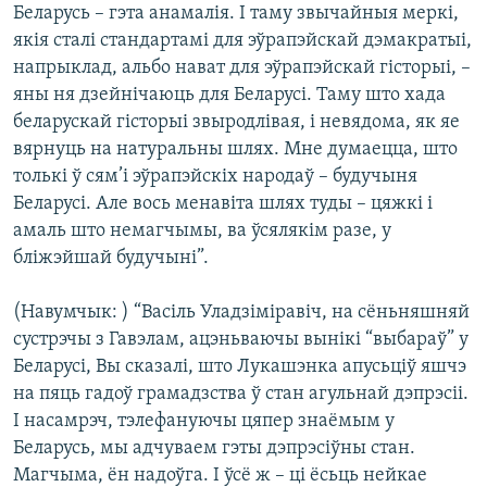
Беларусь – гэта анамалія. І таму звычайныя меркі,
якія сталі стандартамі для эўрапэйскай дэмакратыі,
напрыклад, альбо нават для эўрапэйскай гісторыі, –
яны ня дзейнічаюць для Беларусі. Таму што хада
беларускай гісторыі звыродлівая, і невядома, як яе
вярнуць на натуральны шлях. Мне думаецца, што
толькі ў сям’і эўрапэйскіх народаў – будучыня
Беларусі. Але вось менавіта шлях туды – цяжкі і
амаль што немагчымы, ва ўсялякім разе, у
бліжэйшай будучыні”.
(Навумчык: ) “Васіль Уладзіміравіч, на сёньняшняй
сустрэчы з Гавэлам, ацэньваючы вынікі “выбараў” у
Беларусі, Вы сказалі, што Лукашэнка апусьціў яшчэ
на пяць гадоў грамадзства ў стан агульнай дэпрэсіі.
І насамрэч, тэлефануючы цяпер знаёмым у
Беларусь, мы адчуваем гэты дэпрэсіўны стан.
Магчыма, ён надоўга. І ўсё ж – ці ёсьць нейкае