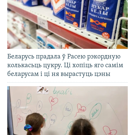
Беларусь прадала ў Расею рэкордную
колькасьць цукру. Ці хопіць яго самім
беларусам і ці ня вырастуць цэны