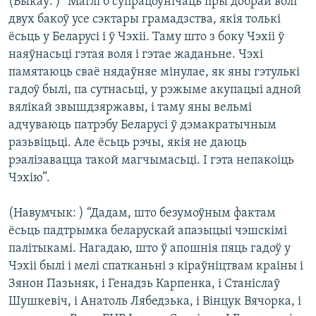
(Быкаў: ) “Маглі б супрацоўнічаць пры добрай волі
двух бакоў усе сэктары грамадзства, якія толькі
ёсьць у Беларусі і ў Чэхіі. Таму што з боку Чэхіі ў
наяўнасьці гэтая воля і гэтае жаданьне. Чэхі
памятаюць сваё нядаўняе мінулае, як яны гэтулькі
гадоў былі, па сутнасьці, у рэжыме акупацыі адной
вялікай звышдзяржавы, і таму яны вельмі
адчуваюць патрэбу Беларусі ў дэмакратычным
разьвіцьці. Але ёсьць рэчы, якія не даюць
рэалізавацца такой магчымасьці. І гэта непакоіць
Чэхію”.
(Навумчык: ) “Дадам, што безумоўным фактам
ёсьць падтрымка беларускай апазыцыі чэшскімі
палітыкамі. Нагадаю, што ў апошнія пяць гадоў у
Чэхіі былі і мелі спатканьні з кіраўніцтвам краіны і
Зянон Пазьняк, і Генадзь Карпенка, і Станіслаў
Шушкевіч, і Анатоль Лябедзька, і Вінцук Вячорка, і