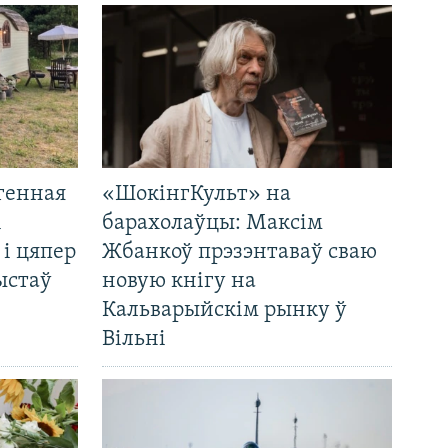
генная
«ШокінгКульт» на
і
барахолаўцы: Максім
 і цяпер
Жбанкоў прэзэнтаваў сваю
ыстаў
новую кнігу на
Кальварыйскім рынку ў
Вільні