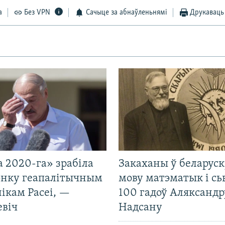
а
Без VPN
Сачыце за абнаўленьнямі
Друкаваць
 2020-га» зрабіла
Закаханы ў беларус
нку геапалітычным
мову матэматык і сь
ікам Расеі, —
100 гадоў Аляксандр
евіч
Надсану