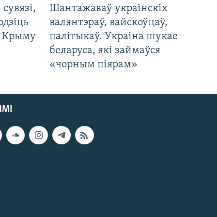
і сувязі,
Шантажаваў украінскіх
одзіць
валянтэраў, вайскоўцаў,
а Крыму
палітыкаў. Украіна шукае
беларуса, які займаўся
«чорным піярам»
ЯМІ