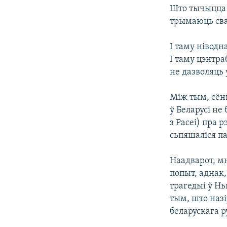
Што тычыцца в
трымаюць сва
І таму ніводн
І таму цэнтра
не дазволяць у
Між тым, сён
ў Беларусі не
з Расеі) пра 
сьпяшаліся па
Наадварот, м
попыт, аднак
трагедыі ў Нь
тым, што назі
беларускага р