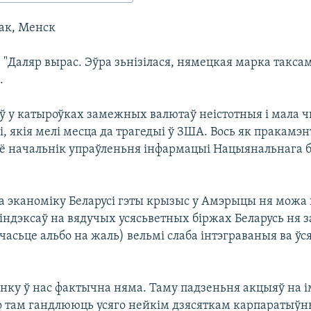
ак, Менск
 "Даляр вырас. Эўра зьнізілася, нямецкая марка таксам
.
ў у катыроўках замежных валютаў неістотныя і мала 
, якія мелі месца да трагедыі ў ЗША. Вось як пракамэн
 начальнік упраўленьня інфармацыі Нацыянальнага 
"На эканоміку Беларусі гэты крызыс у Амэрыцы ня можа
індэксаў на вядучых усясьветных біржах Беларусь ня з
асьце альбо на жаль) вельмі слаба інтэграваныя ва ў
нку ў нас фактычна няма. Таму падзеньня акцыяў на і
Бо там гандлююць усяго нейкім дзясяткам карпаратыўн