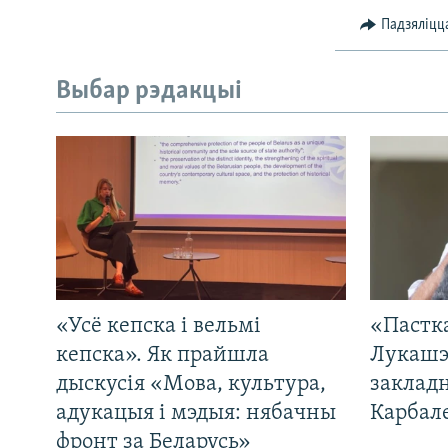
Падзяліцц
Выбар рэдакцыі
«Усё кепска і вельмі
«Пастка
кепска». Як прайшла
Лукашэ
дыскусія «Мова, культура,
закладн
адукацыя і мэдыя: нябачны
Карбал
фронт за Беларусь»