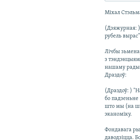
КАЛЯНДАР
НА ХВАЛЯХ СВАБОДЫ
Міхал Стэльм
(Дзяжурная: )
рубель вырас"
Лічбы зьмена
з тэндэнцыямі
нашаму радыё
Драздоў:
(Драздоў: ) 
бо падзеньне 
што мы (на шч
эканоміку.
Фондавага ры
даводзіцца. 