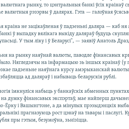
алютнага рынку, то цэнтральныя банкі ўсіх краінаў с
е валютныя рэзэрвы ў далярах. Гэта — галоўная ўсясьв
ая краіна не зацікаўленая ў падзеньні даляра — каб ня 
банкі ў выпадку вялікага выкіду даляраў будуць скупля
пасьці. У тым ліку і ў Беларусі", — заявіў Анатоль Драз
ьня на рынку наяўнай валюты, паводле фінансавых кры
 было. Нягледзячы на інфармацыю зь іншых краінаў (у 
рэзкае падзеньне наяўнага курсу амэрыканскай валюты
збаўляцца ад даляраў і набываць беларускія рублі.
ногія імкнуліся набыць у банкаўскіх абменных пунктах
, на думку фінансавых экспэртаў, мае найперш дачыне
ю-Ёрку і Вашынгтоне, а да мінулых прэзыдэнцкіх выбар
ральнікі прагназуюць рост цэнаў на тавары і паслугі. К
убля пры гэтым, безумоўна, зьнізіцца.