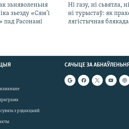
ак зьняволеньня
Ні газу, ні сьвятла, н
іка зьезду «Сям’і
ні турыстаў: як прах
» пад Расонамі
лягістычная блякад
АЦЫЯ
САЧЫЦЕ ЗА АБНАЎЛЕНЬН
якаваньне
праграма
 сувязь з рэдакцыяй
акты