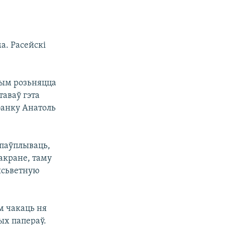
а. Расейскі
чым розьняцца
таваў гэта
банку Анатоль
 паўплываць,
акране, таму
сясьветную
м чакаць ня
ых папераў.