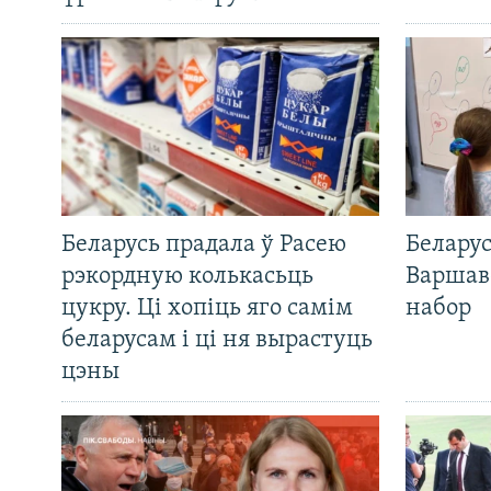
Беларусь прадала ў Расею
Беларус
рэкордную колькасьць
Варшав
цукру. Ці хопіць яго самім
набор
беларусам і ці ня вырастуць
цэны