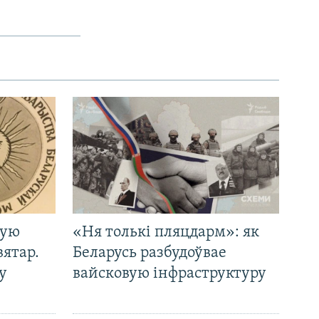
кую
«Ня толькі пляцдарм»: як
вятар.
Беларусь разбудоўвае
у
вайсковую інфраструктуру