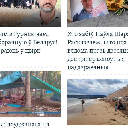
ым з Гурневічам.
Хто забіў Паўла Шар
борачную ў Беларусі
Расказваем, што пра
араюць у цырк
вядома празь дзесяць
дзе цяпер асноўныя
падазраваныя
лі асуджанага на