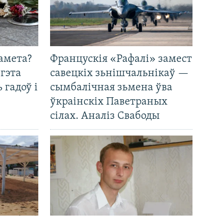
амета?
Францускія «Рафалі» замест
 гэта
савецкіх зьнішчальнікаў —
 гадоў і
сымбалічная зьмена ўва
ўкраінскіх Паветраных
сілах. Аналіз Свабоды