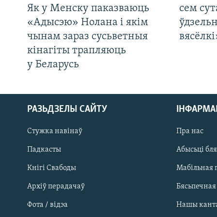
Як у Менску паказваюць
сем сут
«Адысэю» Нолана і якім
ўдзельн
чынам зараз сусьветныя
вясёлкі
кінагіты трапляюць
у Беларусь
РАЗЬДЗЕЛЫ САЙТУ
ІНФАРМ
Стужка навінаў
Пра нас
Падкасты
Абысьці бл
Кнігі Свабоды
Мабільная 
Архіў перадачаў
Бясьпечная
Фота / відэа
Нашы кант