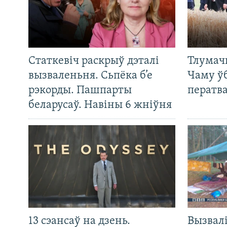
Статкевіч раскрыў дэталі
Тлумач
вызваленьня. Сьпёка б’е
Чаму ў
рэкорды. Пашпарты
ператв
беларусаў. Навіны 6 жніўня
13 сэансаў на дзень.
Вызвалі