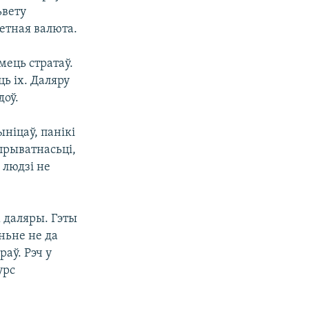
ьвету
етная валюта.
мець стратаў.
ць іх. Даляру
доў.
ніцаў, панікі
прыватнасьці,
 людзі не
 даляры. Гэты
ньне не да
аў. Рэч у
урс