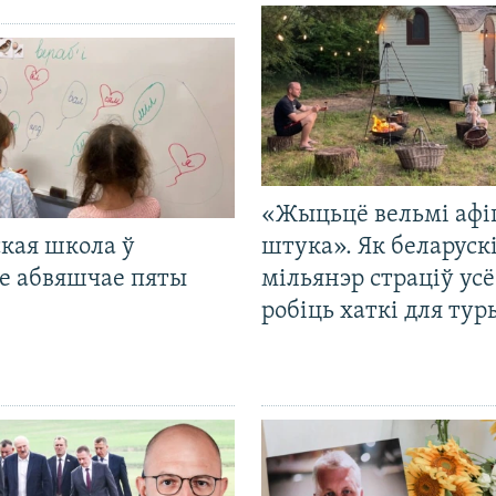
«Жыцьцё вельмі афі
кая школа ў
штука». Як беларуск
е абвяшчае пяты
мільянэр страціў усё
робіць хаткі для тур