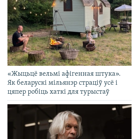
«Жыцьцё вельмі афігенная штука».
Як беларускі мільянэр страціў усё і
цяпер робіць хаткі для турыстаў