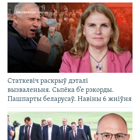
Статкевіч раскрыў дэталі
вызваленьня. Сьпёка б’е рэкорды.
Пашпарты беларусаў. Навіны 6 жніўня