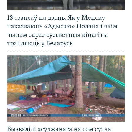
13 сэансаў на дзень. Як у Менску
паказваюць «Адысэю» Нолана і якім
чынам зараз сусьветныя кінагіты
трапляюць у Беларусь
Вызвалілі асуджанага на сем сутак