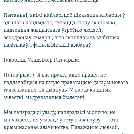
Казімер Яноўскі, Гомельская вобласьць
КУЛЬТУРА
МОВА
КАЛЯНДАР
НА ХВАЛЯХ СВАБОДЫ
Пытаньні, якімі найчасьцей цікавяцца выбарцы ў
адзінага кандыдата, тычацца стану эканомікі,
падзеньня жыцьцёвага ўзроўню людзей,
эскадронаў сьмерці, што зьнішчаюць выбітных
палітыкаў, і фальсыфікацыі выбараў.
Гаворыць Уладзімер Ганчарык:
(Ганчарык: ) "Я вас прашу, адно прашу: не
паддавайцеся на гэтую правакацыю датэрміновага
галасаваньня. Падмануць! У нас дакладныя
зьвесткі, надрукаваныя бюлетэні.
Мы папярэдзілі ўладу, папярэдзілі міліцыю: не
марайцеся, ня ўлазьце ў гэтую авантуру — гэта
крымінальнае злачынства. Паважайце людзей,