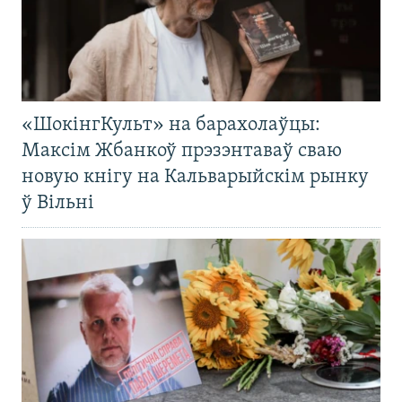
«ШокінгКульт» на барахолаўцы:
Максім Жбанкоў прэзэнтаваў сваю
новую кнігу на Кальварыйскім рынку
ў Вільні