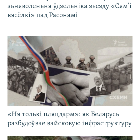
зьняволеньня ўдзельніка зьезду «Сям’і
вясёлкі» пад Расонамі
«Ня толькі пляцдарм»: як Беларусь
разбудоўвае вайсковую інфраструктуру