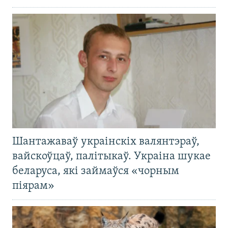
Шантажаваў украінскіх валянтэраў,
вайскоўцаў, палітыкаў. Украіна шукае
беларуса, які займаўся «чорным
піярам»