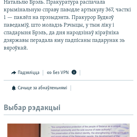
Натальлю Брэль. Пракуратура распачала
крымінальную справу паводле артыкулу 367, часткі
1 — паклёп на прэзыдэнта. Пракурор Будкоў
паведаміў, што моладзь Рэчыцы, у тым ліку і
спадарыня Брэль, да дня народзінаў кіраўніка
дзяржавы перадала яму падпісаны падарунак зь
вяроўкай.
Падзяліцца
Без VPN
Сачыце за абнаўленьнямі
Выбар рэдакцыі