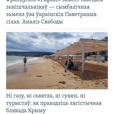
зьнішчальнікаў — сымбалічная
зьмена ўва ўкраінскіх Паветраных
сілах. Аналіз Свабоды
Ні газу, ні сьвятла, ні сувязі, ні
турыстаў: як праходзіць лягістычная
блякада Крыму