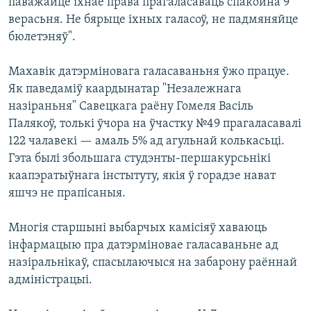
паважайце іхнае права прагаласаваць спакойна 9
верасьня. Не бярыце іхных галасоў, не падмяняйце
бюлетэняў".
Махавік датэрміновага галасаваньня ўжо працуе.
Як паведаміў каардынатар "Незалежнага
назіраньня" Савецкага раёну Гомеля Васіль
Палякоў, толькі ўчора на ўчастку №49 прагаласавалі
122 чалавекі — амаль 5% ад агульнай колькасьці.
Гэта былі збольшага студэнты-першакурсьнікі
каапэратыўнага інстытуту, якія ў горадзе нават
яшчэ не прапісаныя.
Многія старшыні выбарчых камісіяў хаваюць
інфармацыю пра датэрміновае галасаваньне ад
назіральнікаў, спасылаючыся на забарону раённай
адміністрацыі.