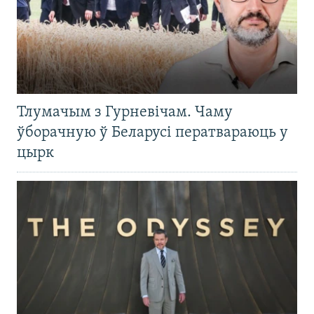
Тлумачым з Гурневічам. Чаму
ўборачную ў Беларусі ператвараюць у
цырк