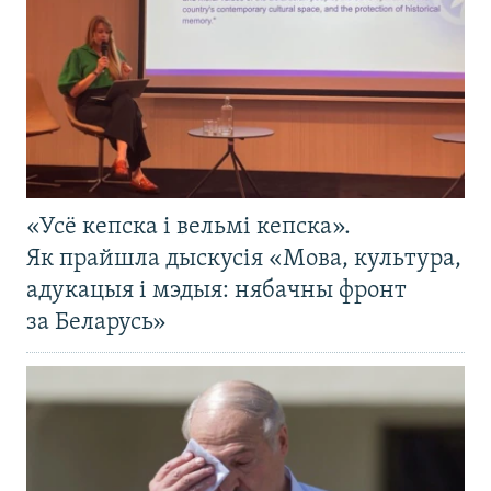
«Усё кепска і вельмі кепска».
Як прайшла дыскусія «Мова, культура,
адукацыя і мэдыя: нябачны фронт
за Беларусь»