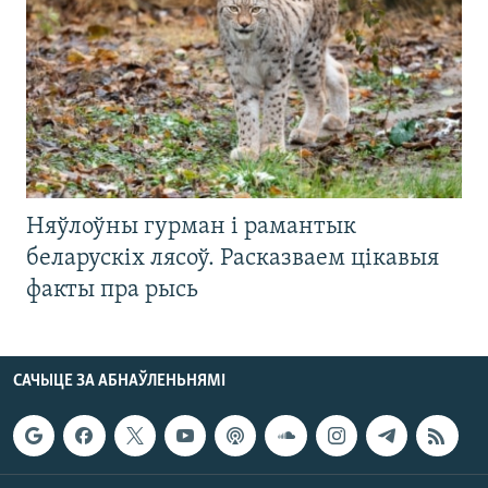
Няўлоўны гурман і рамантык
беларускіх лясоў. Расказваем цікавыя
факты пра рысь
САЧЫЦЕ ЗА АБНАЎЛЕНЬНЯМІ