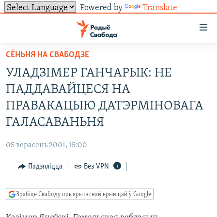
Powered by
Translate
Лінкі
ўнівэрсальнага
доступу
СЁНЬНЯ НА СВАБОДЗЕ
НАВІНЫ
Перайсьці
УЛАДЗІМЕР ГАНЧАРЫК: НЕ
да
ТОЛЬКІ НА СВАБОДЗЕ
УСЕ НАВІНЫ
ПАДДАВАЙЦЕСЯ НА
галоўнага
СУВЯЗЬ
ВІДЭА І ФОТА
ТЭСТЫ
зьместу
ПРАВАКАЦЫЮ ДАТЭРМІНОВАГА
Перайсьці
ПАДПІСАЦЦА
ЛЮДЗІ
БЛОГІ
АБЫСЬЦІ БЛЯКАВАНЬНЕ
ГАЛАСАВАНЬНЯ
да
ПАЛІТЫКА
ГІСТОРЫЯ НА СВАБОДЗЕ
ПАДЗЯЛІЦЦА ІНФАРМАЦЫЯЙ
RSS
галоўнай
САЧЫЦЕ ЗА АБНАЎЛЕНЬНЯМІ
05 верасень 2001, 15:00
навігацыі
ЭКАНОМІКА
ПАДКАСТЫ
ПАДКАСТЫ
Перайсьці
Падзяліцца
Без VPN
ВАЙНА
КНІГІ
FACEBOOK
да
БЕЛАРУСЫ НА ВАЙНЕ
АЎДЫЁКНІГІ
TWITTER
пошуку
Зрабіце Свабоду прыярытэтнай крыніцай ў Google
ПАЛІТВЯЗЬНІ
PREMIUM
Усе сайты РС/РСЭ