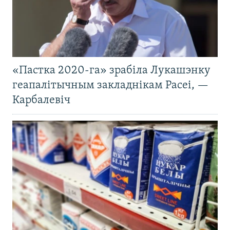
«Пастка 2020-га» зрабіла Лукашэнку
геапалітычным закладнікам Расеі, —
Карбалевіч