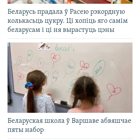
Беларусь прадала ў Расею рэкордную
колькасьць цукру. Ці хопіць яго самім
беларусам і ці ня вырастуць цэны
Беларуская школа ў Варшаве абвяшчае
пяты набор