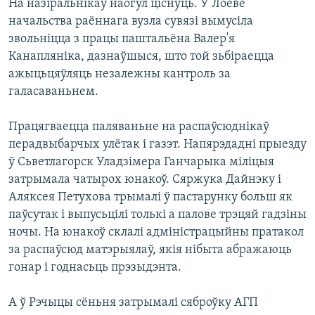
На назіральнікаў наогул ціснуць. У Лоеве
начальства раённага вузла сувязі вымусіла
звольніцца з працы паштальёна Валер'я
Канапляніка, дазнаўшыся, што той зьбіраецца
ажыцьцяўляць незалежны кантроль за
галасаваньнем.
Працягваецца паляваньне на распаўсюднікаў
перадвыбарчых улётак і газэт. Напярэдадні прыезду
ў Сьветлагорск Уладзімера Ганчарыка міліцыя
затрымала чатырох юнакоў. Сяржука Дайнэку і
Аляксея Петухова трымалі ў пастарунку больш як
паўсутак і выпусьцілі толькі а палове трэцяй гадзіны
ночы. На юнакоў склалі адміністрацыйны пратакол
за распаўсюд матэрыялаў, якія нібыта абражаюць
гонар і годнасьць прэзыдэнта.
А ў Рэчыцы сёньня затрымалі сяброўку АГП