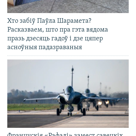
Хто забіў Паўла Шарамета?
Расказваем, што пра гэта вядома
празь дзесяць гадоў і дзе цяпер
асноўныя падазраваныя
Францускія «Рафалі» замест савецкіх