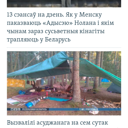
13 сэансаў на дзень. Як у Менску
паказваюць «Адысэю» Нолана і якім
чынам зараз сусьветныя кінагіты
трапляюць у Беларусь
Вызвалілі асуджанага на сем сутак