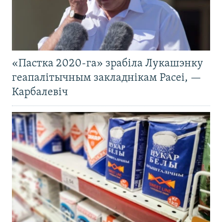
«Пастка 2020-га» зрабіла Лукашэнку
геапалітычным закладнікам Расеі, —
Карбалевіч