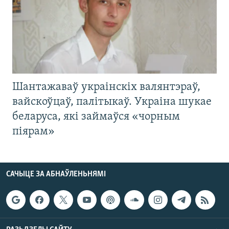
Шантажаваў украінскіх валянтэраў,
вайскоўцаў, палітыкаў. Украіна шукае
беларуса, які займаўся «чорным
піярам»
САЧЫЦЕ ЗА АБНАЎЛЕНЬНЯМІ