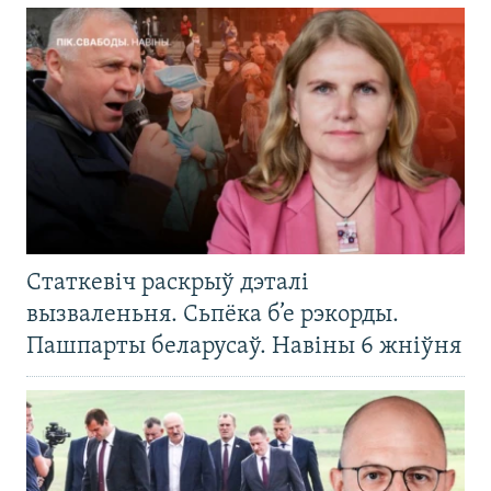
Статкевіч раскрыў дэталі
вызваленьня. Сьпёка б’е рэкорды.
Пашпарты беларусаў. Навіны 6 жніўня