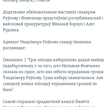
Казімер Яноўскі, Гомель
КУЛЬТУРА
МОВА
КАЛЯНДАР
НА ХВАЛЯХ СВАБОДЫ
Дадатковае абвінавачаньне выставілі спадарам
Раўкову і Фомчанцы прадстаўнікі рэспубліканскай і
вайсковай пракуратураў Мікалай Корзун і Алег
Рудэнка.
Адвакат Уладзімера Раўкова спадар Іванішка
распавядае:
(Іванішка: ) "Тры эпізоды хабарніцтва дадалі майму
падабароннаму з-за таго, што Натальля Фомчанка
сказала на судзе, што яна нібыта перадавала грошы
Ўладзімеру Раўкову. Сума хабару павялічылася. Але
сьведкаў новых эпізодаў атрыманьня грошай не
было".
Самой старшыні прадметнай камісіі біялёгіі