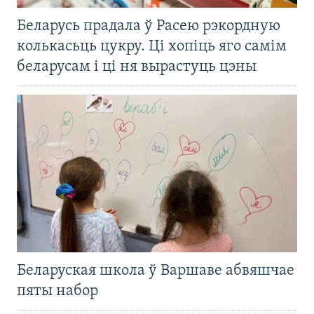
Беларусь прадала ў Расею рэкордную
колькасьць цукру. Ці хопіць яго самім
беларусам і ці ня вырастуць цэны
Беларуская школа ў Варшаве абвяшчае
пяты набор