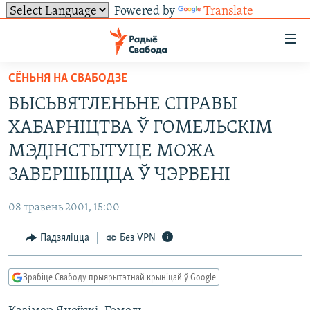
Powered by
Translate
Лінкі
ўнівэрсальнага
доступу
СЁНЬНЯ НА СВАБОДЗЕ
НАВІНЫ
Перайсьці
ВЫСЬВЯТЛЕНЬНЕ СПРАВЫ
да
ТОЛЬКІ НА СВАБОДЗЕ
УСЕ НАВІНЫ
ХАБАРНІЦТВА Ў ГОМЕЛЬСКІМ
галоўнага
СУВЯЗЬ
ВІДЭА І ФОТА
ТЭСТЫ
зьместу
МЭДІНСТЫТУЦЕ МОЖА
Перайсьці
ПАДПІСАЦЦА
ЛЮДЗІ
БЛОГІ
АБЫСЬЦІ БЛЯКАВАНЬНЕ
ЗАВЕРШЫЦЦА Ў ЧЭРВЕНІ
да
ПАЛІТЫКА
ГІСТОРЫЯ НА СВАБОДЗЕ
ПАДЗЯЛІЦЦА ІНФАРМАЦЫЯЙ
RSS
галоўнай
САЧЫЦЕ ЗА АБНАЎЛЕНЬНЯМІ
08 травень 2001, 15:00
навігацыі
ЭКАНОМІКА
ПАДКАСТЫ
ПАДКАСТЫ
Перайсьці
Падзяліцца
Без VPN
ВАЙНА
КНІГІ
FACEBOOK
да
БЕЛАРУСЫ НА ВАЙНЕ
АЎДЫЁКНІГІ
TWITTER
пошуку
Зрабіце Свабоду прыярытэтнай крыніцай ў Google
ПАЛІТВЯЗЬНІ
PREMIUM
Усе сайты РС/РСЭ