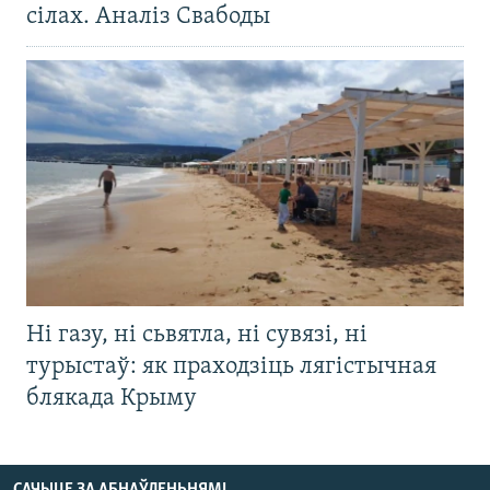
сілах. Аналіз Свабоды
Ні газу, ні сьвятла, ні сувязі, ні
турыстаў: як праходзіць лягістычная
блякада Крыму
САЧЫЦЕ ЗА АБНАЎЛЕНЬНЯМІ