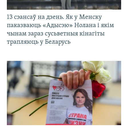
13 сэансаў на дзень. Як у Менску
паказваюць «Адысэю» Нолана і якім
чынам зараз сусьветныя кінагіты
трапляюць у Беларусь