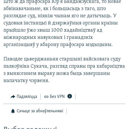
Што ж да прафэсара Юр'я Бандажэўскага, то новае
абвінавачаньне, як і большасьць з таго, што
разглядае суд, ніякім чынам яго не датычыць. У
судовыя інстанцыі й дзяржаўныя органы краіны
прыйшло ўжо звыш 1000 хадайніцтваў ад
міжнародных навуковых і грамадзкіх
арганізацыяў у абарону прафэсара мэдыцыны.
Паводле цьверджаньня старшыні вайсковага суду
палкоўніка Сукача, разгляд справы пра хабарніцтва
з вынясеннем выраку можа быць завершаны
напачатку чэрвеня.
Падзяліцца
Без VPN
Сачыце за абнаўленьнямі