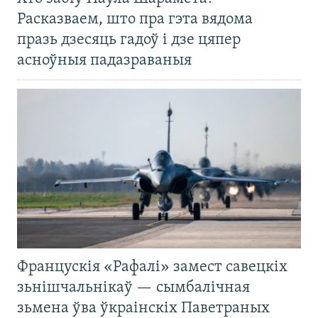
Расказваем, што пра гэта вядома
празь дзесяць гадоў і дзе цяпер
асноўныя падазраваныя
Францускія «Рафалі» замест савецкіх
зьнішчальнікаў — сымбалічная
зьмена ўва ўкраінскіх Паветраных