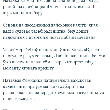
Натальлі Фомчанцы абвінавачаньне дабавіла да
ранейшых адзінаццаці яшчэ чатыры выпадкі
атрыманьня хабару.
Сёньня на паседжаньні вайсковай калегіі, якая
вядзе судовае разьбіральніцтва, быў допыт
падсудных з прычыны новага абвінавачаньня.
Уладзімер Раўкоў не прызнаў яго. Ён заявіў, што
наогул не разумее пазыцыі абвінавачаньня, бо гэта
ўжо шосты ні нават сёмы варыянт прэтэнзіяў з
моманту ягонага арышту.
Натальля Фомчанка патлумачыла вайсковай
калегіі, што пра ўсе выпадкі хабарніцтва
распавядала на папярэдніх судовых паседжаньнях і
падчас сьледзтва.