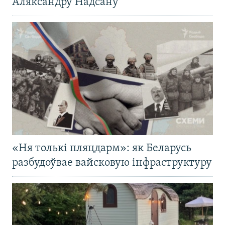
Аляксандру Надсану
«Ня толькі пляцдарм»: як Беларусь
разбудоўвае вайсковую інфраструктуру