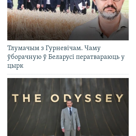
Тлумачым з Гурневічам. Чаму
ўборачную ў Беларусі ператвараюць у
цырк