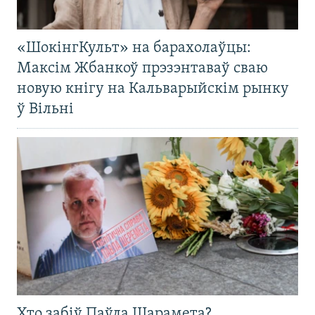
«ШокінгКульт» на барахолаўцы:
Максім Жбанкоў прэзэнтаваў сваю
новую кнігу на Кальварыйскім рынку
ў Вільні
Хто забіў Паўла Шарамета?