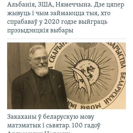
Альбанія, ЗША, Нямеччына. Дзе цяпер
жывуць і чым займаюцца тыя, хто
спрабаваў у 2020 годзе выйграць
прэзыдэнцкія выбары
Закаханы ў беларускую мову
матэматык і сьвятар. 100 гадоў