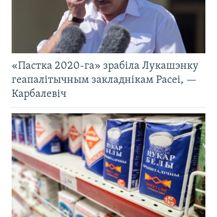
«Пастка 2020-га» зрабіла Лукашэнку
геапалітычным закладнікам Расеі, —
Карбалевіч