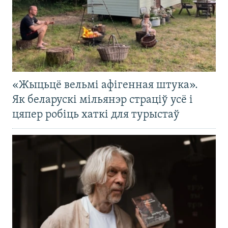
«Жыцьцё вельмі афігенная штука».
Як беларускі мільянэр страціў усё і
цяпер робіць хаткі для турыстаў