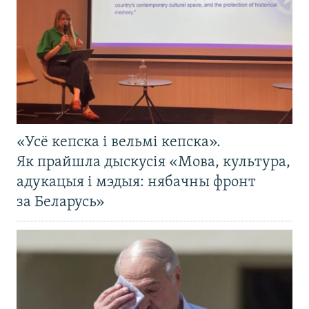
«Усё кепска і вельмі кепска».
Як прайшла дыскусія «Мова, культура,
адукацыя і мэдыя: нябачны фронт
за Беларусь»