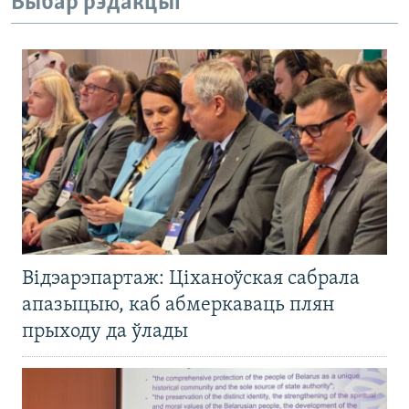
Выбар рэдакцыі
Відэарэпартаж: Ціханоўская сабрала
апазыцыю, каб абмеркаваць плян
прыходу да ўлады