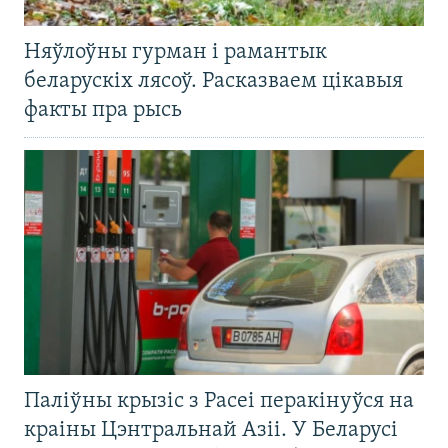
Няўлоўны гурман і рамантык
беларускіх лясоў. Расказваем цікавыя
факты пра рысь
Паліўны крызіс з Расеі перакінуўся на
краіны Цэнтральнай Азіі. У Беларусі