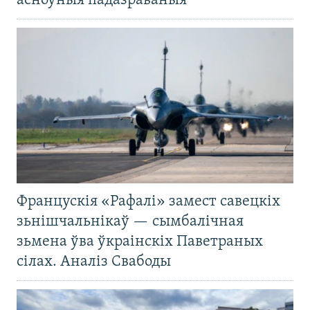
асноўныя падазраваныя
Францускія «Рафалі» замест савецкіх
зьнішчальнікаў — сымбалічная
зьмена ўва ўкраінскіх Паветраных
сілах. Аналіз Свабоды