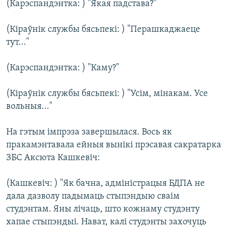
(Карэспандэнтка: ) "Якая падстава?"
(Кіраўнік службы бясьпекі: ) "Перашкаджаеце
тут..."
(Карэспандэнтка: ) "Каму?"
(Кіраўнік службы бясьпекі: ) "Усім, мінакам. Усе
вольныя..."
На гэтым імпрэза завершылася. Вось як
пракамэнтавала ейныя вынікі прэсавая сакратарка
ЗБС Аксюта Кашкевіч:
(Кашкевіч: ) "Як бачна, адміністрацыя БДПА не
дала дазволу падымаць стыпэндыю сваім
студэнтам. Яны лічаць, што кожнаму студэнту
хапае стыпэндыі. Нават, калі студэнты захочуць