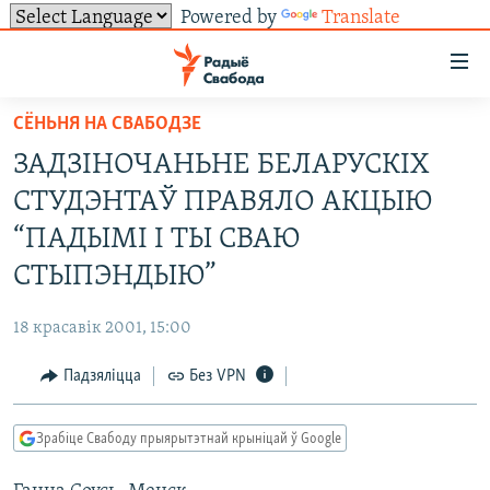
Powered by
Translate
Лінкі
ўнівэрсальнага
доступу
СЁНЬНЯ НА СВАБОДЗЕ
НАВІНЫ
Перайсьці
ЗАДЗІНОЧАНЬНЕ БЕЛАРУСКІХ
да
ТОЛЬКІ НА СВАБОДЗЕ
УСЕ НАВІНЫ
СТУДЭНТАЎ ПРАВЯЛО АКЦЫЮ
галоўнага
СУВЯЗЬ
ВІДЭА І ФОТА
ТЭСТЫ
зьместу
“ПАДЫМІ І ТЫ СВАЮ
Перайсьці
ПАДПІСАЦЦА
ЛЮДЗІ
БЛОГІ
АБЫСЬЦІ БЛЯКАВАНЬНЕ
СТЫПЭНДЫЮ”
да
ПАЛІТЫКА
ГІСТОРЫЯ НА СВАБОДЗЕ
ПАДЗЯЛІЦЦА ІНФАРМАЦЫЯЙ
RSS
галоўнай
САЧЫЦЕ ЗА АБНАЎЛЕНЬНЯМІ
18 красавік 2001, 15:00
навігацыі
ЭКАНОМІКА
ПАДКАСТЫ
ПАДКАСТЫ
Перайсьці
Падзяліцца
Без VPN
ВАЙНА
КНІГІ
FACEBOOK
да
БЕЛАРУСЫ НА ВАЙНЕ
АЎДЫЁКНІГІ
TWITTER
пошуку
Зрабіце Свабоду прыярытэтнай крыніцай ў Google
ПАЛІТВЯЗЬНІ
PREMIUM
Усе сайты РС/РСЭ