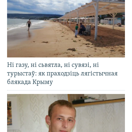
Ні газу, ні сьвятла, ні сувязі, ні
турыстаў: як праходзіць лягістычная
блякада Крыму