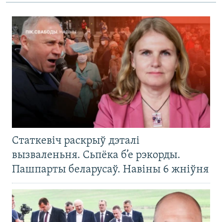
Статкевіч раскрыў дэталі
вызваленьня. Сьпёка б’е рэкорды.
Пашпарты беларусаў. Навіны 6 жніўня