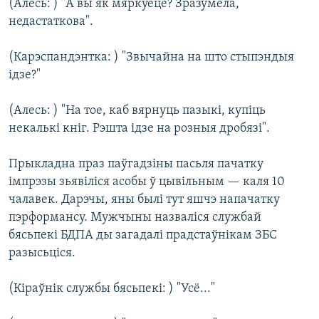
(Алесь: ) "А вы як мяркуеце? Зразумела,
недастаткова".
(Карэспандэнтка: ) "Звычайна на што стыпэндыя
ідзе?"
(Алесь: ) "На тое, каб вярнуць пазыкі, купіць
некалькі кніг. Рэшта ідзе на розныя дробязі".
Прыкладна праз паўгадзіны пасьля пачатку
імпрэзы зьявіліся асобы ў цывільным — каля 10
чалавек. Дарэчы, яны былі тут яшчэ напачатку
пэрформансу. Мужчыны назваліся службай
бясьпекі БДПА ды загадалі прадстаўнікам ЗБС
разысьціся.
(Кіраўнік службы бясьпекі: ) "Усё..."