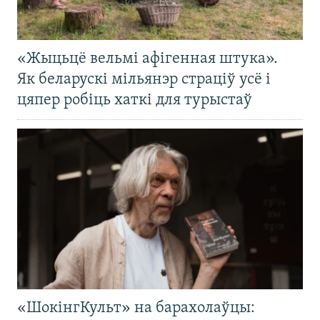
«Жыцьцё вельмі афігенная штука».
Як беларускі мільянэр страціў усё і
цяпер робіць хаткі для турыстаў
«ШокінгКульт» на барахолаўцы: