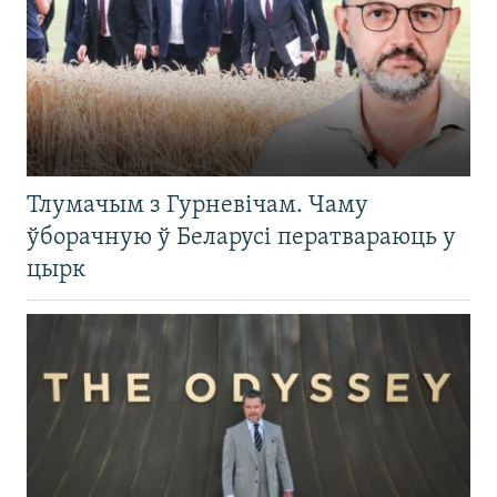
Тлумачым з Гурневічам. Чаму
ўборачную ў Беларусі ператвараюць у
цырк