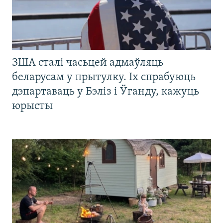
ЗША сталі часьцей адмаўляць
беларусам у прытулку. Іх спрабуюць
дэпартаваць у Бэліз і Ўганду, кажуць
юрысты