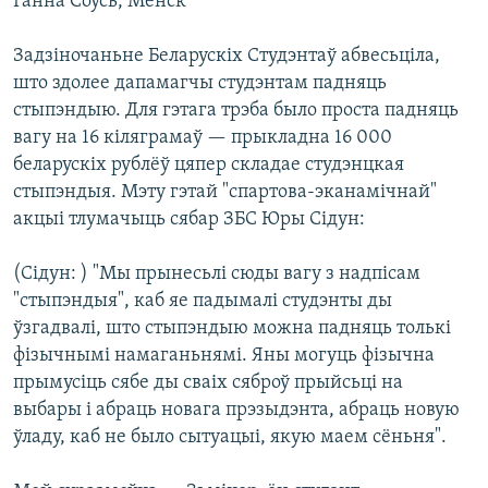
Ганна Соусь, Менск
КУЛЬТУРА
МОВА
КАЛЯНДАР
НА ХВАЛЯХ СВАБОДЫ
Задзіночаньне Беларускіх Студэнтаў абвесьціла,
што здолее дапамагчы студэнтам падняць
стыпэндыю. Для гэтага трэба было проста падняць
вагу на 16 кіляграмаў — прыкладна 16 000
беларускіх рублёў цяпер складае студэнцкая
стыпэндыя. Мэту гэтай "спартова-эканамічнай"
акцыі тлумачыць сябар ЗБС Юры Сідун:
(Сідун: ) "Мы прынесьлі сюды вагу з надпісам
"стыпэндыя", каб яе падымалі студэнты ды
ўзгадвалі, што стыпэндыю можна падняць толькі
фізычнымі намаганьнямі. Яны могуць фізычна
прымусіць сябе ды сваіх сяброў прыйсьці на
выбары і абраць новага прэзыдэнта, абраць новую
ўладу, каб не было сытуацыі, якую маем сёньня".