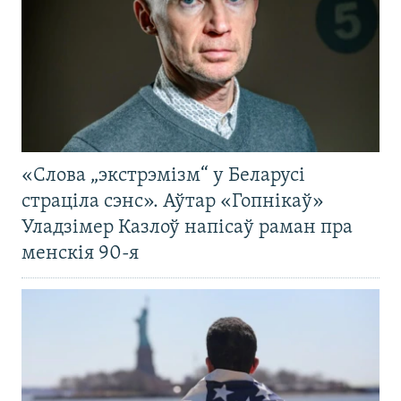
«Слова „экстрэмізм“ у Беларусі
страціла сэнс». Аўтар «Гопнікаў»
Уладзімер Казлоў напісаў раман пра
менскія 90-я