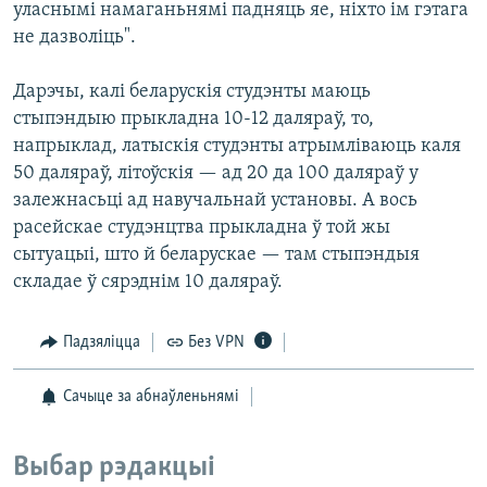
уласнымі намаганьнямі падняць яе, ніхто ім гэтага
не дазволіць".
Дарэчы, калі беларускія студэнты маюць
стыпэндыю прыкладна 10-12 даляраў, то,
напрыклад, латыскія студэнты атрымліваюць каля
50 даляраў, літоўскія — ад 20 да 100 даляраў у
залежнасьці ад навучальнай установы. А вось
расейскае студэнцтва прыкладна ў той жы
сытуацыі, што й беларускае — там стыпэндыя
складае ў сярэднім 10 даляраў.
Падзяліцца
Без VPN
Сачыце за абнаўленьнямі
Выбар рэдакцыі