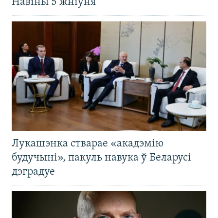
Навіны 5 жніўня
Лукашэнка стварае «акадэмію
будучыні», пакуль навука ў Беларусі
дэградуе