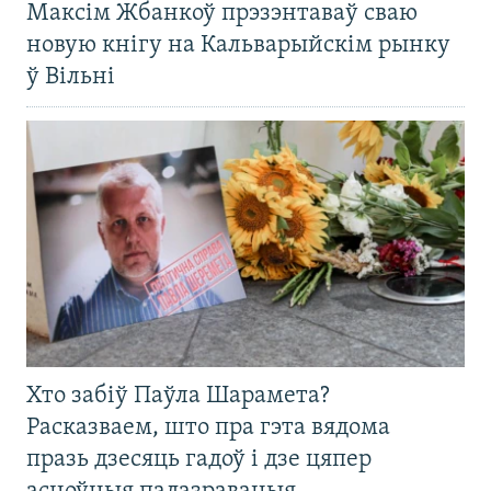
Максім Жбанкоў прэзэнтаваў сваю
новую кнігу на Кальварыйскім рынку
ў Вільні
Хто забіў Паўла Шарамета?
Расказваем, што пра гэта вядома
празь дзесяць гадоў і дзе цяпер