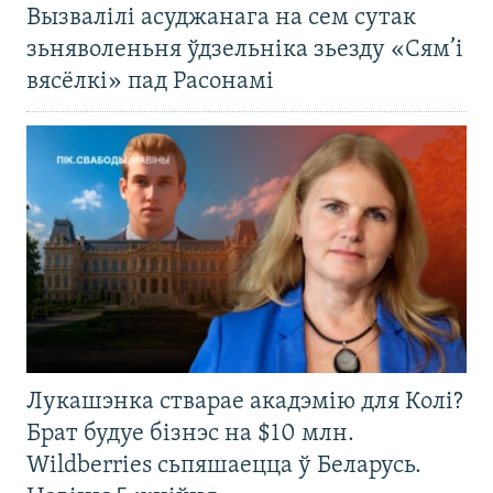
Вызвалілі асуджанага на сем сутак
зьняволеньня ўдзельніка зьезду «Сям’і
вясёлкі» пад Расонамі
Лукашэнка стварае акадэмію для Колі?
Брат будуе бізнэс на $10 млн.
Wildberries сьпяшаецца ў Беларусь.