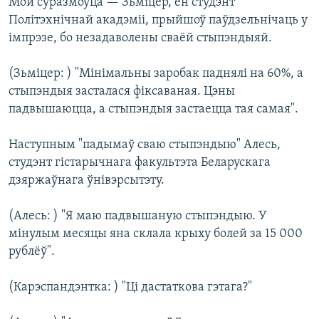
Мой суразмоўца — Зьміцер, ён студэнт
Політэхнічнай акадэміі, прыйшоў паўдзельнічаць у
імпрэзе, бо незадаволены сваёй стыпэндыяй.
(Зьміцер: ) "Мінімальны заробак паднялі на 60%, а
стыпэндыя засталася фіксаваная. Цэны
падвышаюцца, а стыпэндыя застаецца тая самая".
Наступным "падымаў сваю стыпэндыю" Алесь,
студэнт гістарычнага факультэта Беларускага
дзяржаўнага ўнівэрсытэту.
(Алесь: ) "Я маю падвышаную стыпэндыю. У
мінулым месяцы яна склала крыху болей за 15 000
рублёў".
(Карэспандэнтка: ) "Ці дастаткова гэтага?"