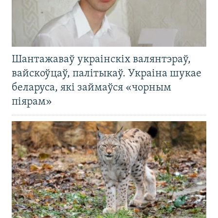
Шантажаваў украінскіх валянтэраў,
вайскоўцаў, палітыкаў. Украіна шукае
беларуса, які займаўся «чорным
піярам»