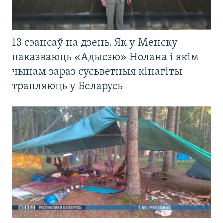
13 сэансаў на дзень. Як у Менску
паказваюць «Адысэю» Нолана і якім
чынам зараз сусьветныя кінагіты
трапляюць у Беларусь