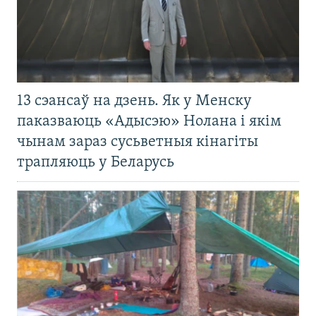
13 сэансаў на дзень. Як у Менску
паказваюць «Адысэю» Нолана і якім
чынам зараз сусьветныя кінагіты
трапляюць у Беларусь