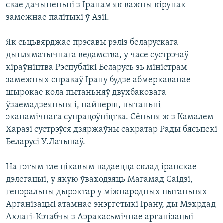
свае дачыненьні з Іранам як важны кірунак
замежнае палітыкі ў Азіі.
Як сьцьвярджае прэсавы рэліз беларускага
дыпляматычнага ведамства, у часе сустрэчаў
кiраўнiцтва Рэспублiкi Беларусь зь мiнiстрам
замежных справаў Iрану будзе абмеркаванае
шырокае кола пытаньняў двухбаковага
ўзаемадзеяньня i, найперш, пытаньнi
эканамiчнага супрацоўнiцтва. Сёньня ж з Камалем
Харазі сустрэўся дзяржаўны сакратар Рады бясьпекі
Беларусі У.Латыпаў.
На гэтым тле цікавым падаецца склад іранскае
дэлегацыі, у якую ўваходзяць Магамад Саідзі,
генэральны дырэктар у міжнародных пытаньнях
Арганізацыі атамнае энэргетыкі Ірану, ды Мэхрдад
Ахлагі-Кэтабчы з Аэракасьмічнае арганізацыі