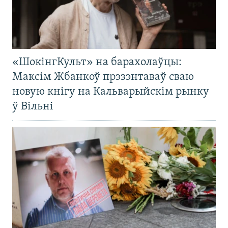
«ШокінгКульт» на барахолаўцы:
Максім Жбанкоў прэзэнтаваў сваю
новую кнігу на Кальварыйскім рынку
ў Вільні