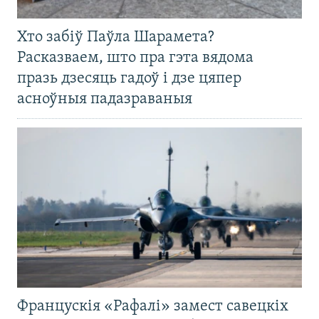
Хто забіў Паўла Шарамета?
Расказваем, што пра гэта вядома
празь дзесяць гадоў і дзе цяпер
асноўныя падазраваныя
Францускія «Рафалі» замест савецкіх