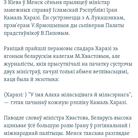
З Кіева ў Менск сёньня прыляцеў мiнiстар
КУЛЬТУРА
МОВА
замежных справаў Iсламскай Рэспублiкi Iран
КАЛЯНДАР
НА ХВАЛЯХ СВАБОДЫ
Камаль Харазi. Ён сустрэнецца з А.Лукашэнкам,
прэм'ерам У.Ярмошыным ды сьпікерам Палаты
прадстаўнiкоў В.Паповым.
Раніцай прайшлі перамовы спадара Харазі зь
ягоным беларускім калегам М.Хвастовым, але
журналісты, якія прысутнічалі на пачатку сустрэчы
двух міністраў, пачулі толькі абмен ветлівасьцямі,
хаця была й экзотыка:
(Харазі: ) "У імя Алаха міласьцівага й міласэрнага",
— гэтак пачынаў кожную рэпліку Камаль Харазі.
Паводле словаў міністра Хвастова, Беларусь высока
ацэньвае ўсё большую ролю Ірану ў рэгіянальнай і
міжнароднай палітыцы. Менск таксама разглядае