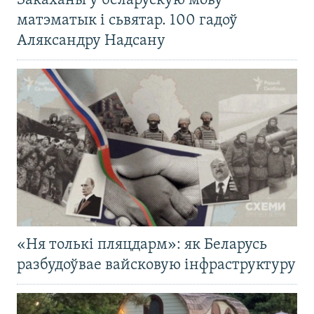
Закаханы ў беларускую мову
матэматык і сьвятар. 100 гадоў
Аляксандру Надсану
«Ня толькі пляцдарм»: як Беларусь
разбудоўвае вайсковую інфраструктуру