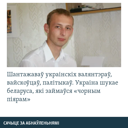
Шантажаваў украінскіх валянтэраў,
вайскоўцаў, палітыкаў. Украіна шукае
беларуса, які займаўся «чорным
піярам»
САЧЫЦЕ ЗА АБНАЎЛЕНЬНЯМІ