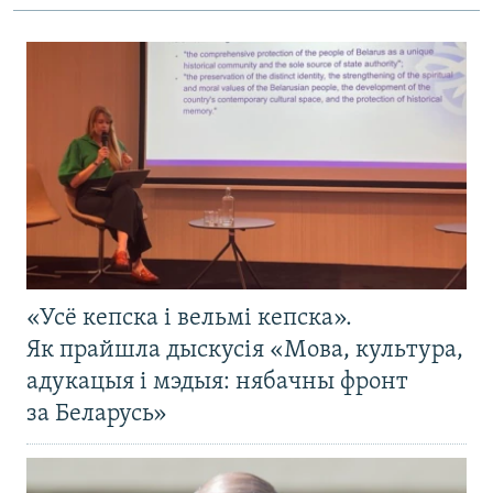
«Усё кепска і вельмі кепска».
Як прайшла дыскусія «Мова, культура,
адукацыя і мэдыя: нябачны фронт
за Беларусь»