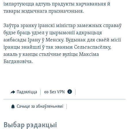
імпартуюцца адтуль прадукты харчаваньня й
тавары мэдычнага прызначэньня.
Заўтра зранку іранскі міністар замежных справаў
будзе браць удзел у цырымоніі адкрыцьця
амбасады Ірану ў Менску. Будынак для сваёй місіі
іранцы знайшлі ў так званым Сельгаспасёлку,
амаль у канцы сталічнае вуліцы Максіма
Багдановіча.
Падзяліцца
Без VPN
Сачыце за абнаўленьнямі
Выбар рэдакцыі