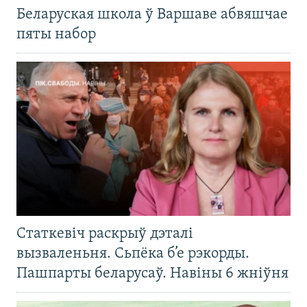
Беларуская школа ў Варшаве абвяшчае
пяты набор
Статкевіч раскрыў дэталі
вызваленьня. Сьпёка б’е рэкорды.
Пашпарты беларусаў. Навіны 6 жніўня