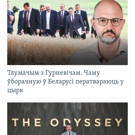
Тлумачым з Гурневічам. Чаму
ўборачную ў Беларусі ператвараюць у
цырк