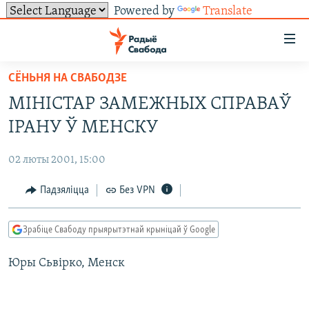
Powered by
Translate
Лінкі
ўнівэрсальнага
доступу
СЁНЬНЯ НА СВАБОДЗЕ
НАВІНЫ
Перайсьці
МІНІСТАР ЗАМЕЖНЫХ СПРАВАЎ
да
ТОЛЬКІ НА СВАБОДЗЕ
УСЕ НАВІНЫ
ІРАНУ Ў МЕНСКУ
галоўнага
СУВЯЗЬ
ВІДЭА І ФОТА
ТЭСТЫ
зьместу
02 люты 2001, 15:00
Перайсьці
ПАДПІСАЦЦА
ЛЮДЗІ
БЛОГІ
АБЫСЬЦІ БЛЯКАВАНЬНЕ
да
Падзяліцца
Без VPN
ПАЛІТЫКА
ГІСТОРЫЯ НА СВАБОДЗЕ
ПАДЗЯЛІЦЦА ІНФАРМАЦЫЯЙ
RSS
галоўнай
САЧЫЦЕ ЗА АБНАЎЛЕНЬНЯМІ
навігацыі
ЭКАНОМІКА
ПАДКАСТЫ
ПАДКАСТЫ
Зрабіце Свабоду прыярытэтнай крыніцай ў Google
Перайсьці
ВАЙНА
КНІГІ
FACEBOOK
да
Юры Сьвірко, Менск
БЕЛАРУСЫ НА ВАЙНЕ
АЎДЫЁКНІГІ
TWITTER
пошуку
ПАЛІТВЯЗЬНІ
PREMIUM
Усе сайты РС/РСЭ