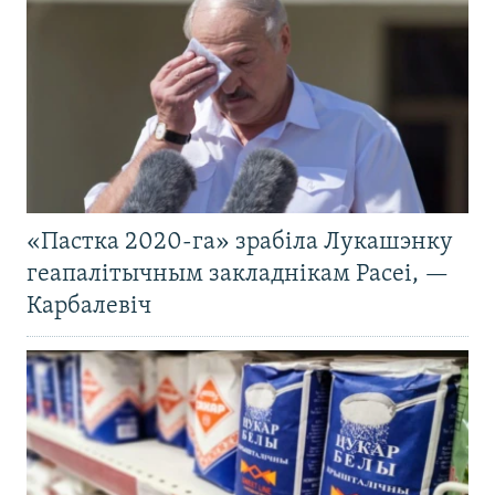
«Пастка 2020-га» зрабіла Лукашэнку
геапалітычным закладнікам Расеі, —
Карбалевіч