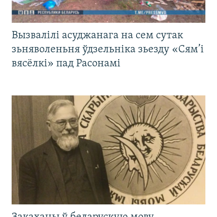
Вызвалілі асуджанага на сем сутак
зьняволеньня ўдзельніка зьезду «Сям’і
вясёлкі» пад Расонамі