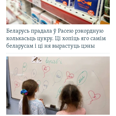
Беларусь прадала ў Расею рэкордную
колькасьць цукру. Ці хопіць яго самім
беларусам і ці ня вырастуць цэны