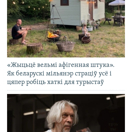
«Жыцьцё вельмі афігенная штука».
Як беларускі мільянэр страціў усё і
цяпер робіць хаткі для турыстаў