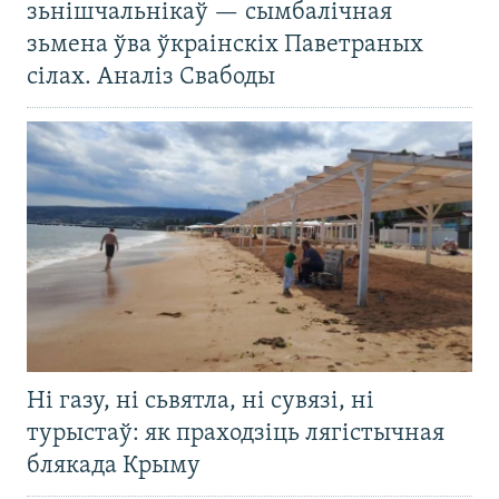
зьнішчальнікаў — сымбалічная
зьмена ўва ўкраінскіх Паветраных
сілах. Аналіз Свабоды
Ні газу, ні сьвятла, ні сувязі, ні
турыстаў: як праходзіць лягістычная
блякада Крыму