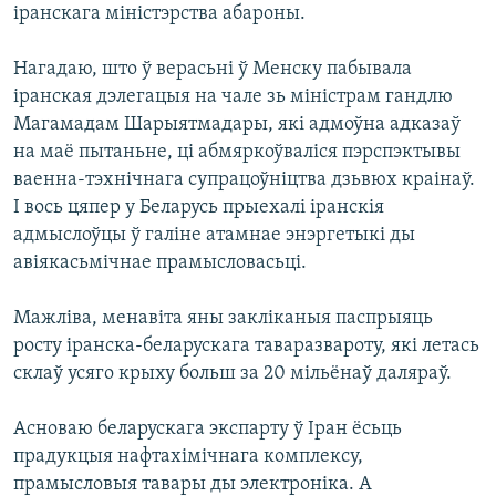
іранскага міністэрства абароны.
Нагадаю, што ў верасьні ў Менску пабывала
іранская дэлегацыя на чале зь мiнiстрам гандлю
Магамадам Шарыятмадары, які адмоўна адказаў
на маё пытаньне, ці абмяркоўваліся пэрспэктывы
ваенна-тэхнічнага супрацоўніцтва дзьвюх краінаў.
І вось цяпер у Беларусь прыехалі іранскія
адмыслоўцы ў галіне атамнае энэргетыкі ды
авіякасьмічнае прамысловасьці.
Мажліва, менавіта яны закліканыя паспрыяць
росту іранска-беларускага таваразвароту, які летась
склаў усяго крыху больш за 20 мільёнаў даляраў.
Асноваю беларускага экспарту ў Іран ёсьць
прадукцыя нафтахiмiчнага комплексу,
прамысловыя тавары ды электронiка. А