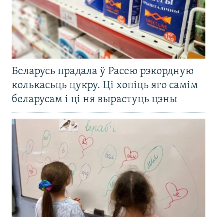
Беларусь прадала ў Расею рэкордную
колькасьць цукру. Ці хопіць яго самім
беларусам і ці ня вырастуць цэны