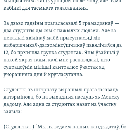
міліцыянтам стаіць урна для бюлетэняў, але няма
кабінкі для таемнага галасаваньня.
За дзьве гадзіны прагаласавалі 5 грамадзянаў —
два студэнты ды сям'я пажылых людзей. Але за
некалькі хвілінаў маёй прысутнасьці лік
выбаршчыкаў-датэрміноўшчыкаў павялічыўся да
12, бо прыйшла групка студэнтак. Яны ўвайшлі ў
пакой якраз тады, калі мне распавядалі, што
супрацоўнік міліцыі кантралюе ўчастак ад
учорашняга дня й кругласутачна.
Студэнткі зь інтэрнату вырашылі прагаласаваць
датэрмінова, бо на выхадныя паедуць зь Менску
дадому. Але адна са студэнтак нават на ўчастку
заявіла:
(Студэнтка: ) "Мы ня ведаем нашых кандыдатаў, бо