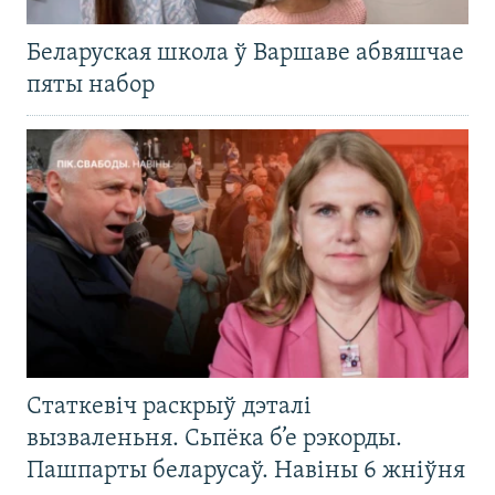
Беларуская школа ў Варшаве абвяшчае
пяты набор
Статкевіч раскрыў дэталі
вызваленьня. Сьпёка б’е рэкорды.
Пашпарты беларусаў. Навіны 6 жніўня