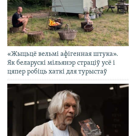
«Жыцьцё вельмі афігенная штука».
Як беларускі мільянэр страціў усё і
цяпер робіць хаткі для турыстаў