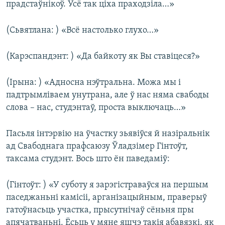
прадстаўнікоў. Усё так ціха праходзіла…»
(Сьвятлана: ) «Всё настолько глухо…»
(Карэспандэнт: ) «Да байкоту як Вы ставіцеся?»
(Ірына: ) «Адносна нэўтральна. Можа мы і
падтрымліваем унутрана, але ў нас няма свабоды
слова – нас, студэнтаў, проста выключаць…»
Пасьля інтэрвію на ўчастку зьявіўся й назіральнік
ад Свабоднага прафсаюзу Ўладзімер Гінтоўт,
таксама студэнт. Вось што ён паведаміў:
(Гінтоўт: ) «У суботу я зарэгістраваўся на першым
паседжаньні камісіі, арганізацыйным, праверыў
гатоўнасьць участка, прысутнічаў сёньня пры
апячатваньні. Ёсьць у мяне яшчэ такія абавязкі, як