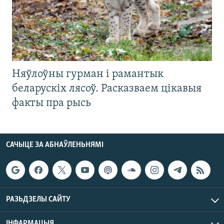
Няўлоўны гурман і рамантык
беларускіх лясоў. Расказваем цікавыя
факты пра рысь
САЧЫЦЕ ЗА АБНАЎЛЕНЬНЯМІ
РАЗЬДЗЕЛЫ САЙТУ
ІНФАРМАЦЫЯ