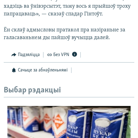
хадзіць ва ўнівэрсытэт, таму вось я прыйшоў троху
папрацаваць», — сказаў спадар Гінтоўт.
Ён склаў адмысловы пратакол пра назіраньне за
галасаваньнем ды пайшоў вучыцца далей.
Падзяліцца
Без VPN
Сачыце за абнаўленьнямі
Выбар рэдакцыі