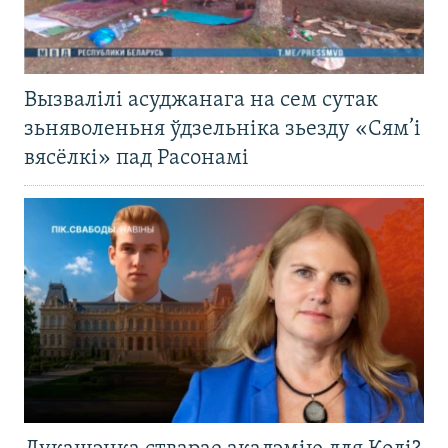
Вызвалілі асуджанага на сем сутак
зьняволеньня ўдзельніка зьезду «Сям’і
вясёлкі» пад Расонамі