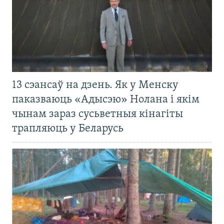
13 сэансаў на дзень. Як у Менску
паказваюць «Адысэю» Нолана і якім
чынам зараз сусьветныя кінагіты
трапляюць у Беларусь