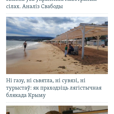
сілах. Аналіз Свабоды
Ні газу, ні сьвятла, ні сувязі, ні
турыстаў: як праходзіць лягістычная
блякада Крыму