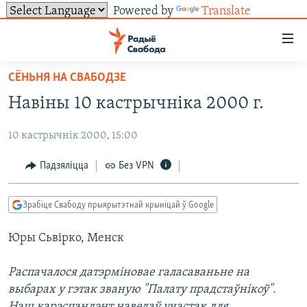
Powered by
Translate
Лінкі
ўнівэрсальнага
доступу
СЁНЬНЯ НА СВАБОДЗЕ
НАВІНЫ
Перайсьці
Навіны 10 кастрычнiка 2000 г.
да
ТОЛЬКІ НА СВАБОДЗЕ
УСЕ НАВІНЫ
галоўнага
10 кастрычнік 2000, 15:00
СУВЯЗЬ
ВІДЭА І ФОТА
ТЭСТЫ
зьместу
Перайсьці
ПАДПІСАЦЦА
ЛЮДЗІ
БЛОГІ
АБЫСЬЦІ БЛЯКАВАНЬНЕ
Падзяліцца
Без VPN
да
ПАЛІТЫКА
ГІСТОРЫЯ НА СВАБОДЗЕ
ПАДЗЯЛІЦЦА ІНФАРМАЦЫЯЙ
RSS
галоўнай
САЧЫЦЕ ЗА АБНАЎЛЕНЬНЯМІ
Зрабіце Свабоду прыярытэтнай крыніцай ў Google
навігацыі
ЭКАНОМІКА
ПАДКАСТЫ
ПАДКАСТЫ
Перайсьці
Юры Сьвірко, Менск
ВАЙНА
КНІГІ
FACEBOOK
да
БЕЛАРУСЫ НА ВАЙНЕ
АЎДЫЁКНІГІ
TWITTER
пошуку
Распачалося датэрміновае галасаваньне на
выбарах у гэтак званую "Палату прадстаўнікоў".
ПАЛІТВЯЗЬНІ
PREMIUM
Усе сайты РС/РСЭ
Наш карэспандэнт наведаў участак для