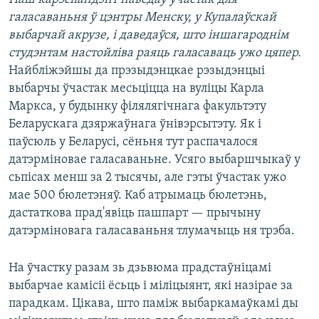
КУЛЬТУРА
МОВА
галасаваньня ў цэнтры Менску, у Купалаўскай
КАЛЯНДАР
НА ХВАЛЯХ СВАБОДЫ
выбарчай акрузе, і даведаўся, што іншагароднім
студэнтам настойліва раяць галасаваць ужо цяпер.
Найбліжэйшы да прэзыдэнцкае рэзыдэнцыі
выбарчы ўчастак месьціцца на вуліцы Карла
Маркса, у будынку філялягічнага факультэту
Беларускага дзяржаўнага ўнівэрсытэту. Як і
паўсюль у Беларусі, сёньня тут распачалося
датэрміновае галасаваньне. Усяго выбаршчыкаў у
сьпісах менш за 2 тысячы, але гэты ўчастак ужо
мае 500 бюлетэняў. Каб атрымаць бюлетэнь,
дастаткова прад'явіць пашпарт — прычыну
датэрміновага галасаваньня тлумачыць ня трэба.
На ўчастку разам зь дзьвюма прадстаўніцамі
выбарчае камісіі ёсьць і міліцыянт, які назірае за
парадкам. Цікава, што паміж выбаркамаўкамі ды