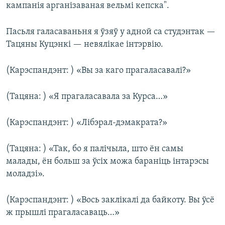
кампанія арганізаваная вельмі кепска".
Пасьля галасаваньня я ўзяў у адной са студэнтак —
Тацяны Куцэнкі — невялікае інтэрвію.
(Карэспандэнт: ) «Вы за каго прагаласавалі?»
(Тацяна: ) «Я прагаласавала за Курса…»
(Карэспандэнт: ) «Лібэрал-дэмакрата?»
(Тацяна: ) «Так, бо я палічыла, што ён самы
малады, ён больш за ўсіх можа бараніць інтарэсы
моладзі».
(Карэспандэнт: ) «Вось заклікалі да байкоту. Вы ўсё
ж прышлі прагаласаваць…»