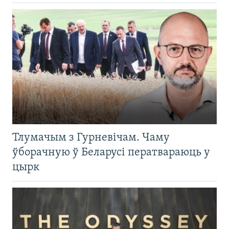
Тлумачым з Гурневічам. Чаму
ўборачную ў Беларусі ператвараюць у
цырк