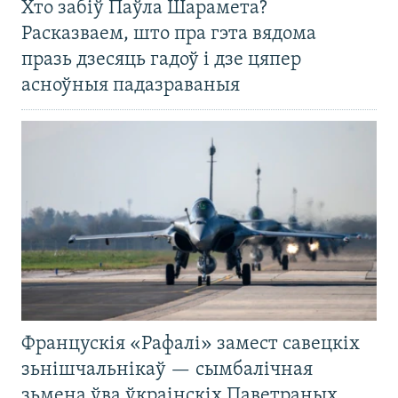
Хто забіў Паўла Шарамета?
Расказваем, што пра гэта вядома
празь дзесяць гадоў і дзе цяпер
асноўныя падазраваныя
Францускія «Рафалі» замест савецкіх
зьнішчальнікаў — сымбалічная
зьмена ўва ўкраінскіх Паветраных