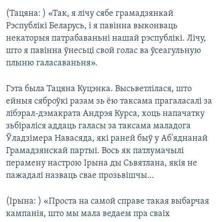
(Тацяна: ) «Так, я лічу сябе грамадзянкай
Рэспублікі Беларусь, і я павінна выконваць
некаторыя патрабаваньні нашай рэспублікі. Лічу,
што я павінна ўнесьці свой голас ва ўсеагульную
плыню галасаваньня».
Гэта была Тацяна Куцэнка. Высьветлілася, што
ейныя сяброўкі разам зь ёю таксама прагаласалі за
лібэрал-дэмакрата Андрэя Курса, хоць напачатку
зьбіраліся аддаць галасы за таксама маладога
Ўладзімера Навасяда, які раней быў у Аб'яднанай
Грамадзянскай партыі. Вось як патлумачылі
перамену настрою Ірына ды Сьвятлана, якія не
пажадалі назваць свае прозьвішчы…
(Ірына: ) «Проста на самой справе такая выбарчая
кампанія, што мы мала ведаем пра сваіх