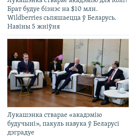
Лукашэнка стварае акадэмію для Колі?
Брат будуе бізнэс на $10 млн.
Wildberries сьпяшаецца ў Беларусь.
Навіны 5 жніўня
Лукашэнка стварае «акадэмію
будучыні», пакуль навука ў Беларусі
дэградуе