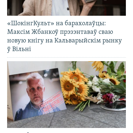
«ШокінгКульт» на барахолаўцы:
Максім Жбанкоў прэзэнтаваў сваю
новую кнігу на Кальварыйскім рынку
ў Вільні