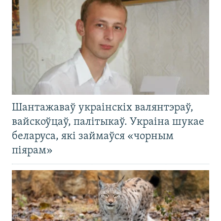
Шантажаваў украінскіх валянтэраў,
вайскоўцаў, палітыкаў. Украіна шукае
беларуса, які займаўся «чорным
піярам»