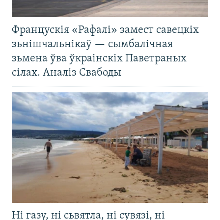
Францускія «Рафалі» замест савецкіх
зьнішчальнікаў — сымбалічная
зьмена ўва ўкраінскіх Паветраных
сілах. Аналіз Свабоды
Ні газу, ні сьвятла, ні сувязі, ні