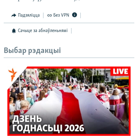
Падзяліцца
Без VPN
Сачыце за абнаўленьнямі
Выбар рэдакцыі