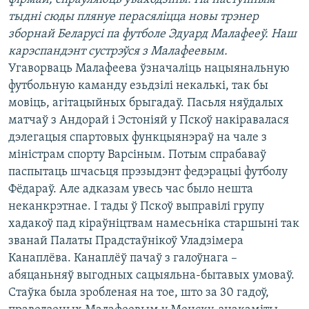
КУЛЬТУРА
МОВА
тыдні сюды плянуе перасяліцца новы трэнер
КАЛЯНДАР
НА ХВАЛЯХ СВАБОДЫ
зборнай Беларусі па футболе Эдуард Малафееў. Наш
карэспандэнт сустрэўся з Малафеевым.
Угаворваць Малафеева ўзначаліць нацыянальную
футбольную каманду езьдзілі некалькі, так бы
мовіць, агітацыйных брыгадаў. Пасьля няўдалых
матчаў з Андорай і Эстоніяй у Пскоў накіравалася
дэлегацыя спартовых функцыянэраў на чале з
міністрам спорту Варсіным. Потым спрабаваў
паспытаць шчасьця прэзыдэнт федэрацыі футболу
Фёдараў. Але адказам увесь час было нешта
неканкрэтнае. І тады ў Пскоў выправілі групу
хадакоў пад кіраўніцтвам намесьніка старшыні так
званай Палаты Прадстаўнікоў Уладзімера
Канаплёва. Канаплёў пачаў з галоўнага –
абяцаньняў выгодных сацыяльна-бытавых умоваў.
Стаўка была зробленая на тое, што за 30 гадоў,