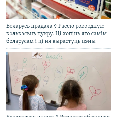
Беларусь прадала ў Расею рэкордную
колькасьць цукру. Ці хопіць яго самім
беларусам і ці ня вырастуць цэны