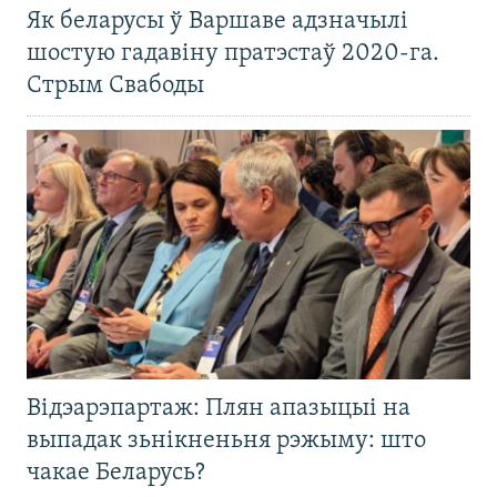
Як беларусы ў Варшаве адзначылі
шостую гадавіну пратэстаў 2020-га.
Стрым Свабоды
Відэарэпартаж: Плян апазыцыі на
выпадак зьнікненьня рэжыму: што
чакае Беларусь?