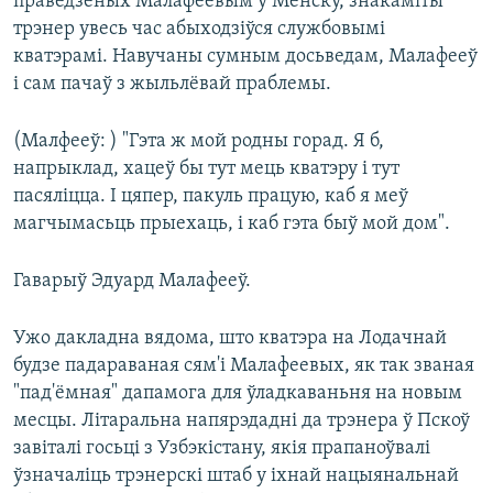
праведзеных Малафеевым у Менску, знакаміты
трэнер увесь час абыходзіўся службовымі
кватэрамі. Навучаны сумным досьведам, Малафееў
і сам пачаў з жыльлёвай праблемы.
(Малфееў: ) "Гэта ж мой родны горад. Я б,
напрыклад, хацеў бы тут мець кватэру і тут
пасяліцца. І цяпер, пакуль працую, каб я меў
магчымасьць прыехаць, і каб гэта быў мой дом".
Гаварыў Эдуард Малафееў.
Ужо дакладна вядома, што кватэра на Лодачнай
будзе падараваная сям'і Малафеевых, як так званая
"пад'ёмная" дапамога для ўладкаваньня на новым
месцы. Літаральна напярэдадні да трэнера ў Пскоў
завіталі госьці з Узбэкістану, якія прапаноўвалі
ўзначаліць трэнерскі штаб у іхнай нацыянальнай