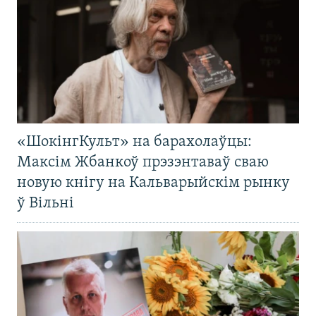
«ШокінгКульт» на барахолаўцы:
Максім Жбанкоў прэзэнтаваў сваю
новую кнігу на Кальварыйскім рынку
ў Вільні