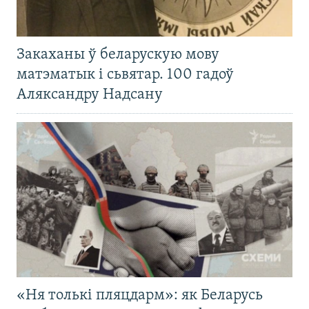
Закаханы ў беларускую мову
матэматык і сьвятар. 100 гадоў
Аляксандру Надсану
«Ня толькі пляцдарм»: як Беларусь