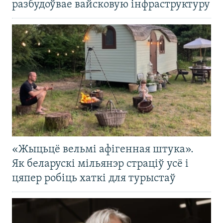
разбудоўвае вайсковую інфраструктуру
«Жыцьцё вельмі афігенная штука».
Як беларускі мільянэр страціў усё і
цяпер робіць хаткі для турыстаў