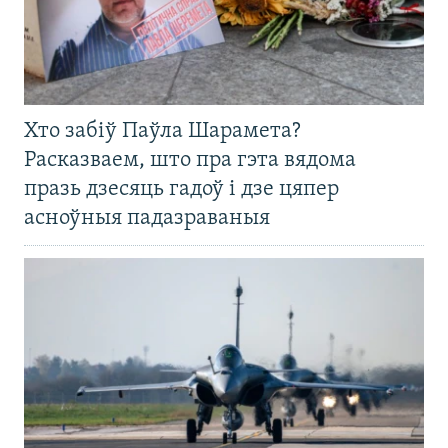
Хто забіў Паўла Шарамета?
Расказваем, што пра гэта вядома
празь дзесяць гадоў і дзе цяпер
асноўныя падазраваныя