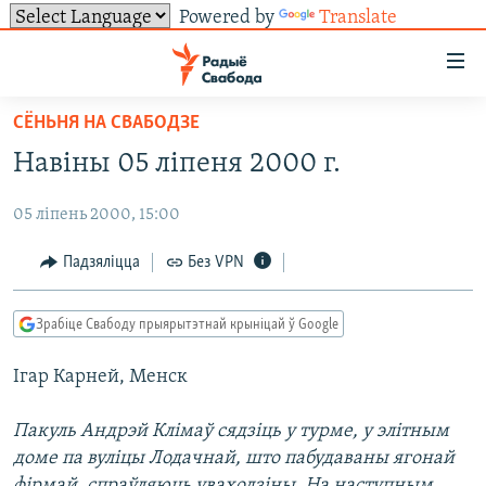
Powered by
Translate
Лінкі
ўнівэрсальнага
доступу
СЁНЬНЯ НА СВАБОДЗЕ
НАВІНЫ
Перайсьці
Навіны 05 ліпеня 2000 г.
да
ТОЛЬКІ НА СВАБОДЗЕ
УСЕ НАВІНЫ
галоўнага
05 ліпень 2000, 15:00
СУВЯЗЬ
ВІДЭА І ФОТА
ТЭСТЫ
зьместу
Перайсьці
ПАДПІСАЦЦА
ЛЮДЗІ
БЛОГІ
АБЫСЬЦІ БЛЯКАВАНЬНЕ
Падзяліцца
Без VPN
да
ПАЛІТЫКА
ГІСТОРЫЯ НА СВАБОДЗЕ
ПАДЗЯЛІЦЦА ІНФАРМАЦЫЯЙ
RSS
галоўнай
САЧЫЦЕ ЗА АБНАЎЛЕНЬНЯМІ
Зрабіце Свабоду прыярытэтнай крыніцай ў Google
навігацыі
ЭКАНОМІКА
ПАДКАСТЫ
ПАДКАСТЫ
Перайсьці
Ігар Карней, Менск
ВАЙНА
КНІГІ
FACEBOOK
да
БЕЛАРУСЫ НА ВАЙНЕ
АЎДЫЁКНІГІ
TWITTER
пошуку
Пакуль Андрэй Клімаў сядзіць у турме, у элітным
доме па вуліцы Лодачнай, што пабудаваны ягонай
ПАЛІТВЯЗЬНІ
PREMIUM
Усе сайты РС/РСЭ
фірмай, спраўляюць уваходзіны. На наступным