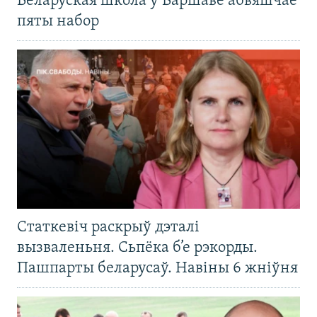
Беларуская школа ў Варшаве абвяшчае
пяты набор
Статкевіч раскрыў дэталі
вызваленьня. Сьпёка б’е рэкорды.
Пашпарты беларусаў. Навіны 6 жніўня