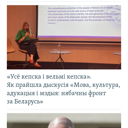
«Усё кепска і вельмі кепска».
Як прайшла дыскусія «Мова, культура,
адукацыя і мэдыя: нябачны фронт
за Беларусь»