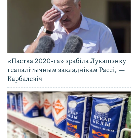
«Пастка 2020-га» зрабіла Лукашэнку
геапалітычным закладнікам Расеі, —
Карбалевіч