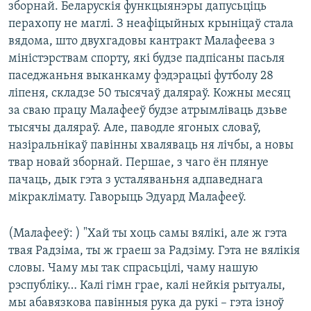
зборнай. Беларускія функцыянэры дапусьціць
перахопу не маглі. З неафіцыйных крыніцаў стала
вядома, што двухгадовы кантракт Малафеева з
міністэрствам спорту, які будзе падпісаны пасьля
паседжаньня выканкаму фэдэрацыі футболу 28
ліпеня, складзе 50 тысячаў даляраў. Кожны месяц
за сваю працу Малафееў будзе атрымліваць дзьве
тысячы даляраў. Але, паводле ягоных словаў,
назіральнікаў павінны хваляваць ня лічбы, а новы
твар новай зборнай. Першае, з чаго ён плянуе
пачаць, дык гэта з усталяваньня адпаведнага
мікраклімату. Гаворыць Эдуард Малафееў.
(Малафееў: ) "Хай ты хоць самы вялікі, але ж гэта
твая Радзіма, ты ж граеш за Радзіму. Гэта не вялікія
словы. Чаму мы так спрасьцілі, чаму нашую
рэспубліку… Калі гімн грае, калі нейкія рытуалы,
мы абавязкова павінныя рука да рукі – гэта ізноў