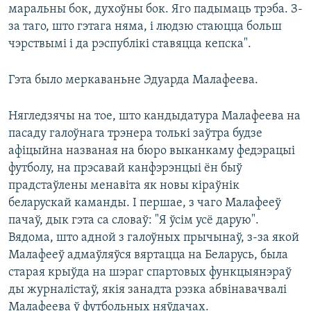
маральны бок, духоўны бок. Яго падымаць трэба. З-
за таго, што гэтага няма, і людзю стаюцца больш
чэрствымі і да рэспублікі ставяцца кепска".
Гэта было меркаваньне Эдуарда Малафеева.
Нягледзячы на тое, што кандыдатура Малафеева на
пасаду галоўнага трэнера толькі заўтра будзе
афіцыйна названая на бюро выканкаму федэрацыі
футболу, на прэсавай канфэрэнцыі ён быў
прадстаўлены менавіта як новы кіраўнік
беларускай каманды. І першае, з чаго Малафееў
пачаў, дык гэта са словаў: "Я ўсім усё дарую".
Вядома, што адной з галоўных прычынаў, з-за якой
Малафееў адмаўляўся вяртацца на Беларусь, была
старая крыўда на шэраг спартовых функцыянэраў
ды журналістаў, якія занадта рэзка абвінавачвалі
Малафеева ў футбольных няўдачах.