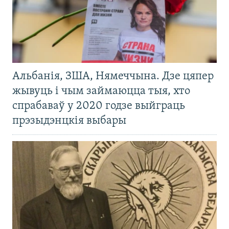
Альбанія, ЗША, Нямеччына. Дзе цяпер
жывуць і чым займаюцца тыя, хто
спрабаваў у 2020 годзе выйграць
прэзыдэнцкія выбары