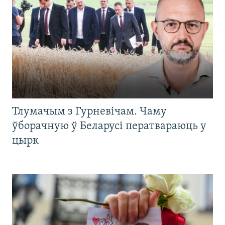
Тлумачым з Гурневічам. Чаму
ўборачную ў Беларусі ператвараюць у
цырк