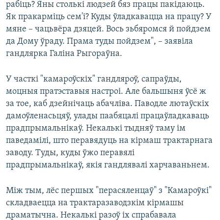
рабіць? Яны столькі людзей бяз працы пакідаюць.
Як пракарміць сем'і? Куды ўладкавацца на працу? У
мяне – чацьвёра дзяцей. Вось зьбяромся й пойдзем
да Дому ўраду. Прама туды пойдзем", – заявіла
гандлярка Галіна Рыгораўна.
У часткі "камароўскіх" гандляроў, сапраўды,
моцныя пратэставыя настроі. Але бальшыня ўсё ж
за тое, каб дзейнічаць абачліва. Паводле лютаўскіх
дамоўленасьцяў, улады паабяцалі працаўладкаваць
прадпрымальнікаў. Некалькі тыдняў таму ім
паведамілі, што перавядуць на кірмаш трактарнага
заводу. Туды, куды ўжо перавялі
прадпрымальнікаў, якія гандлявалі харчаваньнем.
Між тым, лёс першых "перасяленцаў" з "Камароўкі"
складваецца на трактаразаводзкім кірмашы
драматычна. Некалькі разоў іх спрабавала