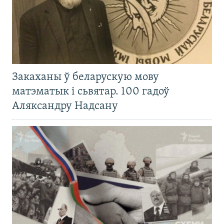
Закаханы ў беларускую мову
матэматык і сьвятар. 100 гадоў
Аляксандру Надсану