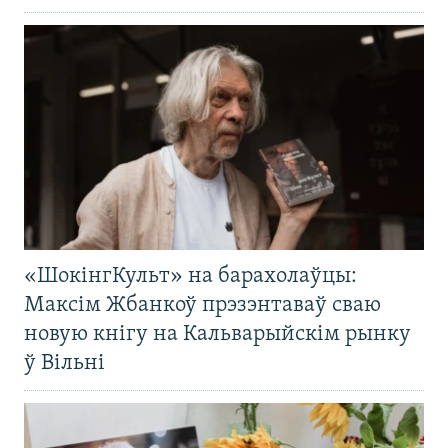
«ШокінгКульт» на барахолаўцы:
Максім Жбанкоў прэзэнтаваў сваю
новую кнігу на Кальварыйскім рынку
ў Вільні