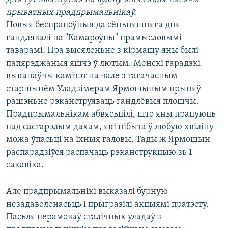
КУЛЬТУРА
МОВА
прыватных прадпрымальнікаў.
КАЛЯНДАР
НА ХВАЛЯХ СВАБОДЫ
Новыя беспрацоўныя да сёньняшняга дня
гандлявалі на "Камароўцы" прамысловымі
таварамі. Пра высяленьне з кірмашу яны былі
папярэджаныя яшчэ ў лютым. Менскі гарадзкі
выканаўчы камітэт на чале з тагачасным
старшынём Уладзімерам Ярмошыным прыняў
рашэньне рэканструяваць гандлёвыя плошчы.
Прадпрымальнікам абвясьцілі, што яны працуюць
пад састарэлым дахам, які нібыта ў любую хвіліну
можа ўпасьці на іхныя галовы. Тады ж Ярмошын
распарадзіўся распачаць рэканструкцыю зь 1
сакавіка.
Але прадпрымальнікі выказалі бурную
незадаволенасьць і прыгразілі акцыямі пратэсту.
Пасьля перамоваў сталічных уладаў з