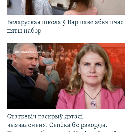
Беларуская школа ў Варшаве абвяшчае
пяты набор
Статкевіч раскрыў дэталі
вызваленьня. Сьпёка б’е рэкорды.