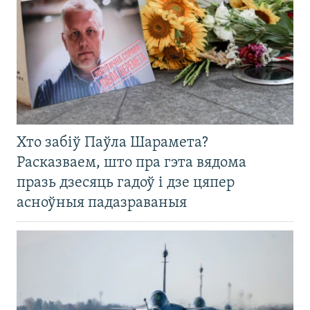
Хто забіў Паўла Шарамета?
Расказваем, што пра гэта вядома
празь дзесяць гадоў і дзе цяпер
асноўныя падазраваныя