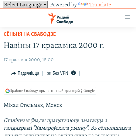
Powered by
Translate
Лінкі
ўнівэрсальнага
доступу
СЁНЬНЯ НА СВАБОДЗЕ
НАВІНЫ
Перайсьці
Навіны 17 красавіка 2000 г.
да
ТОЛЬКІ НА СВАБОДЗЕ
УСЕ НАВІНЫ
галоўнага
17 красавік 2000, 15:00
СУВЯЗЬ
ВІДЭА І ФОТА
ТЭСТЫ
зьместу
Перайсьці
ПАДПІСАЦЦА
ЛЮДЗІ
БЛОГІ
АБЫСЬЦІ БЛЯКАВАНЬНЕ
Падзяліцца
Без VPN
да
ПАЛІТЫКА
ГІСТОРЫЯ НА СВАБОДЗЕ
ПАДЗЯЛІЦЦА ІНФАРМАЦЫЯЙ
RSS
галоўнай
САЧЫЦЕ ЗА АБНАЎЛЕНЬНЯМІ
Зрабіце Свабоду прыярытэтнай крыніцай ў Google
навігацыі
ЭКАНОМІКА
ПАДКАСТЫ
ПАДКАСТЫ
Перайсьці
Міхал Стэльмак, Менск
ВАЙНА
КНІГІ
FACEBOOK
да
БЕЛАРУСЫ НА ВАЙНЕ
АЎДЫЁКНІГІ
TWITTER
пошуку
Сталічныя ўлады працягваюць змагацца з
гандлярамі "Камароўскага рынку". Зь сёньняшняга
ПАЛІТВЯЗЬНІ
PREMIUM
Усе сайты РС/РСЭ
дня тут выкінутыя на вуліцу яшчэ каля тысячы