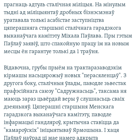
прагнаць адтуль сталічная міліцыя. На мінулым
тыдні ад міліцыянтаў дробных бізнэсмэнаў
уратавала толькі асабістае заступніцтва
цяперашняга старшыні сталічнага гарадзкога
выканаўчага камітэту Міхала Паўлава. Пры гэтым
Паўлаў заявіў, што спакойную працу ім на новым
месцы ён гарантуе толькі да 1 траўня.
Відавочна, грубы прыём на трактаразаводзкім
кірмашы насьцярожыў новых "перасяленцаў". З
другога боку, сталічныя ўлады, паводле зьвестак
прафэсійнага саюзу "Садружнасьць", таксама ня
маюць зараз цьвёрдай веры ў слушнасьць сваіх
дзеяньняў. Цяперашні старшыня Менскага
гарадзкога выканаўчага камітэту, паводле
інфармацыі гандляроў, крытычна ставіцца да
"камароўскіх" ініцыятываў Ярмошына. І хаця
Паўлаў наўрад ці мае намер адкрыта