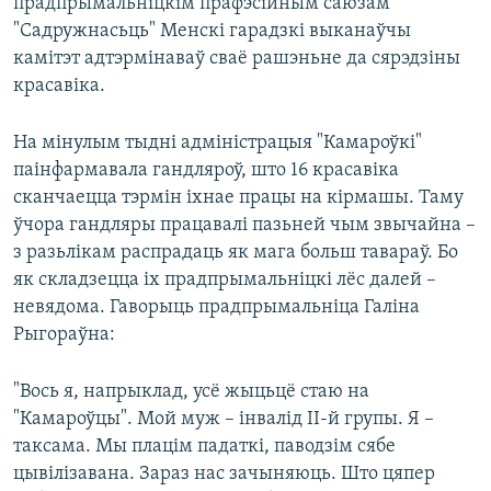
прадпрымальніцкім прафэсійным саюзам
"Садружнасьць" Менскі гарадзкі выканаўчы
камітэт адтэрмінаваў сваё рашэньне да сярэдзіны
красавіка.
На мінулым тыдні адміністрацыя "Камароўкі"
паінфармавала гандляроў, што 16 красавіка
сканчаецца тэрмін іхнае працы на кірмашы. Таму
ўчора гандляры працавалі пазьней чым звычайна –
з разьлікам распрадаць як мага больш тавараў. Бо
як складзецца іх прадпрымальніцкі лёс далей –
невядома. Гаворыць прадпрымальніца Галіна
Рыгораўна:
"Вось я, напрыклад, усё жыцьцё стаю на
"Камароўцы". Мой муж – інвалід ІІ-й групы. Я –
таксама. Мы плацім падаткі, паводзім сябе
цывілізавана. Зараз нас зачыняюць. Што цяпер