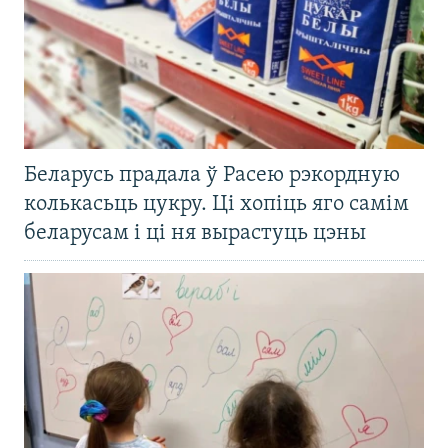
Беларусь прадала ў Расею рэкордную
колькасьць цукру. Ці хопіць яго самім
беларусам і ці ня вырастуць цэны