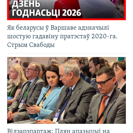
Як беларусы ў Варшаве адзначылі
шостую гадавіну пратэстаў 2020-га.
Стрым Свабоды
Відэарэпартаж: Плян апазыцыі на