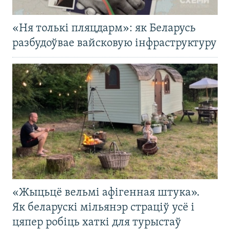
«Ня толькі пляцдарм»: як Беларусь
разбудоўвае вайсковую інфраструктуру
«Жыцьцё вельмі афігенная штука».
Як беларускі мільянэр страціў усё і
цяпер робіць хаткі для турыстаў