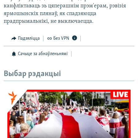
канфліктаваць зь цяперашнім прэм'ерам, рэвізія
ярмошынскіх плянаў, як спадзяюцца
прадпрымальнікі, не выключаецца.
Падзяліцца
Без VPN
Сачыце за абнаўленьнямі
Выбар рэдакцыі