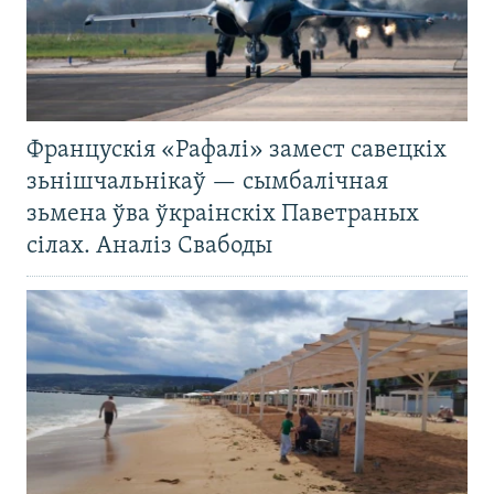
Францускія «Рафалі» замест савецкіх
зьнішчальнікаў — сымбалічная
зьмена ўва ўкраінскіх Паветраных
сілах. Аналіз Свабоды