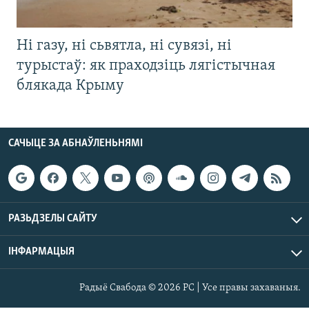
Ні газу, ні сьвятла, ні сувязі, ні
турыстаў: як праходзіць лягістычная
блякада Крыму
САЧЫЦЕ ЗА АБНАЎЛЕНЬНЯМІ
РАЗЬДЗЕЛЫ САЙТУ
ІНФАРМАЦЫЯ
Радыё Свабода © 2026 РС | Усе правы захаваныя.