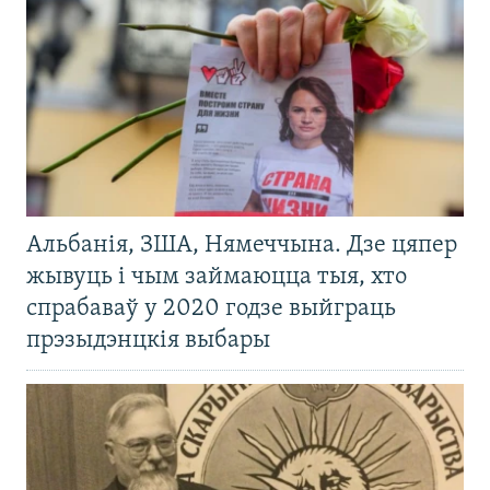
Альбанія, ЗША, Нямеччына. Дзе цяпер
жывуць і чым займаюцца тыя, хто
спрабаваў у 2020 годзе выйграць
прэзыдэнцкія выбары