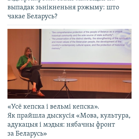
выпадак зьнікненьня рэжыму: што
чакае Беларусь?
«Усё кепска і вельмі кепска».
Як прайшла дыскусія «Мова, культура,
адукацыя і мэдыя: нябачны фронт
за Беларусь»