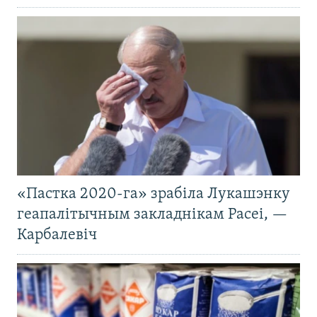
«Пастка 2020-га» зрабіла Лукашэнку
геапалітычным закладнікам Расеі, —
Карбалевіч