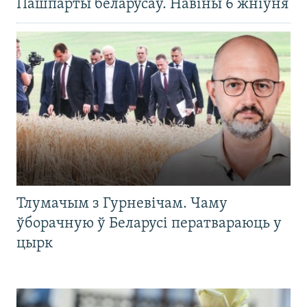
Пашпарты беларусаў. Навіны 6 жніўня
Тлумачым з Гурневічам. Чаму
ўборачную ў Беларусі ператвараюць у
цырк