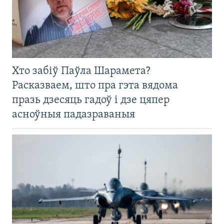
Хто забіў Паўла Шарамета?
Расказваем, што пра гэта вядома
празь дзесяць гадоў і дзе цяпер
асноўныя падазраваныя