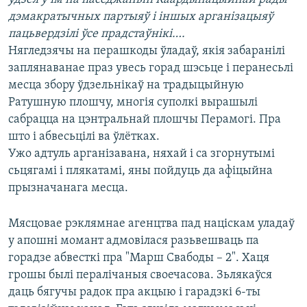
КУЛЬТУРА
МОВА
дэмакратычных партыяў і іншых арганізацыяў
КАЛЯНДАР
НА ХВАЛЯХ СВАБОДЫ
пацьвердзілі ўсе прадстаўнікі….
Нягледзячы на перашкоды ўладаў, якія забаранілі
заплянаванае праз увесь горад шэсьце і перанесьлі
месца збору ўдзельнікаў на традыцыйную
Ратушную плошчу, многія суполкі вырашылі
сабрацца на цэнтральнай плошчы Перамогі. Пра
што і абвесьцілі ва ўлётках.
Ужо адтуль арганізавана, няхай і са згорнутымі
сьцягамі і плякатамі, яны пойдуць да афіцыйна
прызначанага месца.
Мясцовае рэклямнае агенцтва пад націскам уладаў
у апошні момант адмовілася разьвешваць па
горадзе абвесткі пра "Марш Свабоды – 2". Хаця
грошы былі пералічаныя своечасова. Зьлякаўся
даць бягучы радок пра акцыю і гарадзкі 6-ты