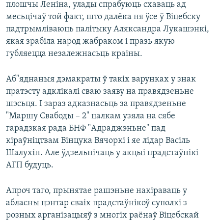
плошчы Леніна, улады спрабуюць схаваць ад
месьцічаў той факт, што далёка ня ўсе ў Віцебску
падтрымліваюць палітыку Аляксандра Лукашэнкі,
якая зрабіла народ жабраком і празь якую
губляецца незалежнасьць краіны.
Аб"яднаныя дэмакраты ў такіх варунках у знак
пратэсту адклікалі сваю заяву на правядзеньне
шэсьця. І зараз адказнасьць за правядзеньне
"Маршу Свабоды – 2" цалкам узяла на сябе
гарадзкая рада БНФ "Адраджэньне" пад
кіраўніцтвам Вінцука Вячоркі і яе лідар Васіль
Шалухін. Але ўдзельнічаць у акцыі прадстаўнікі
АГП будуць.
Апроч таго, прынятае рашэньне накіраваць у
абласны цэнтар сваіх прадстаўнікоў суполкі з
розных арганізацыяў з многіх раёнаў Віцебскай