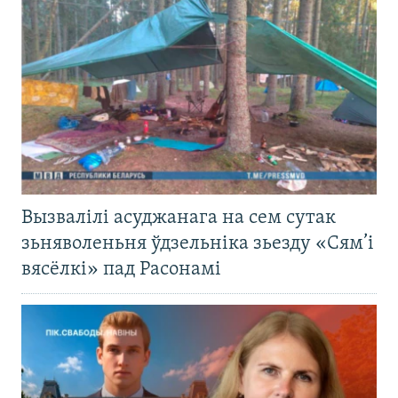
Вызвалілі асуджанага на сем сутак
зьняволеньня ўдзельніка зьезду «Сям’і
вясёлкі» пад Расонамі