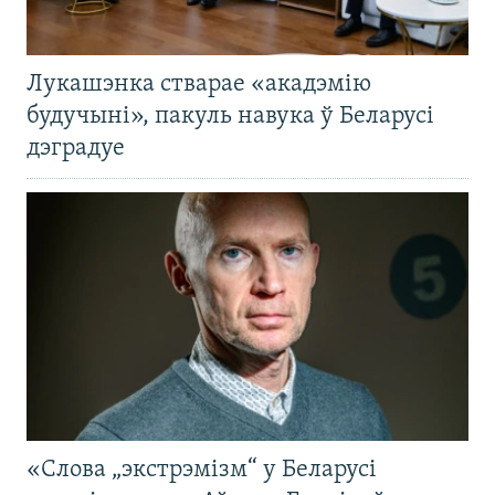
Лукашэнка стварае «акадэмію
будучыні», пакуль навука ў Беларусі
дэградуе
«Слова „экстрэмізм“ у Беларусі