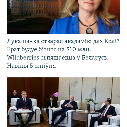
Лукашэнка стварае акадэмію для Колі?
Брат будуе бізнэс на $10 млн.
Wildberries сьпяшаецца ў Беларусь.
Навіны 5 жніўня