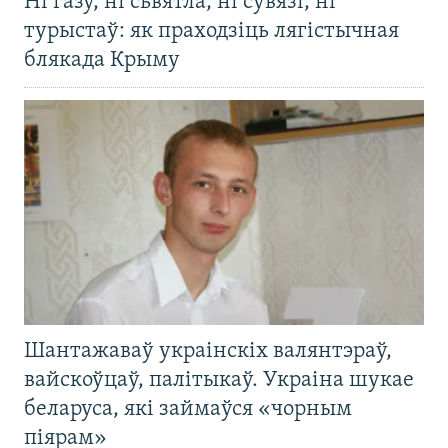
Ні газу, ні сьвятла, ні сувязі, ні
турыстаў: як праходзіць лягістычная
блякада Крыму
Шантажаваў украінскіх валянтэраў,
вайскоўцаў, палітыкаў. Украіна шукае
беларуса, які займаўся «чорным
піярам»