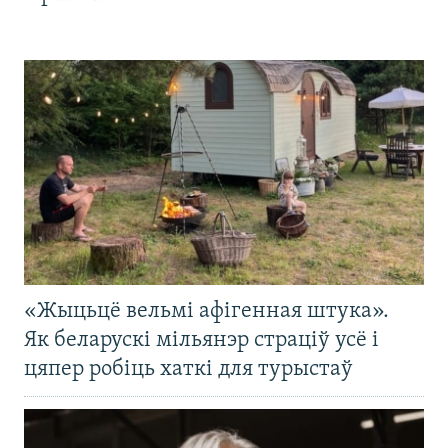
«Жыцьцё вельмі афігенная штука».
Як беларускі мільянэр страціў усё і
цяпер робіць хаткі для турыстаў