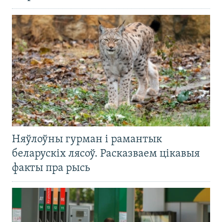
Няўлоўны гурман і рамантык
беларускіх лясоў. Расказваем цікавыя
факты пра рысь