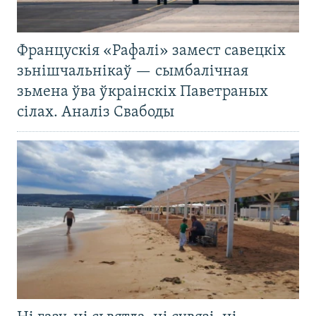
Францускія «Рафалі» замест савецкіх
зьнішчальнікаў — сымбалічная
зьмена ўва ўкраінскіх Паветраных
сілах. Аналіз Свабоды