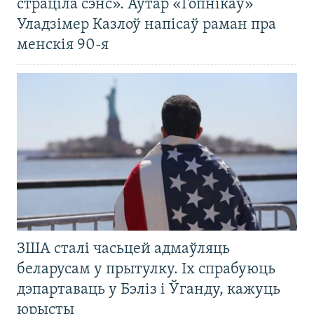
страціла сэнс». Аўтар «Гопнікаў»
Уладзімер Казлоў напісаў раман пра
менскія 90-я
ЗША сталі часьцей адмаўляць
беларусам у прытулку. Іх спрабуюць
дэпартаваць у Бэліз і Ўганду, кажуць
юрысты