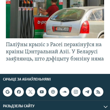
Паліўны крызіс з Расеі перакінуўся на
краіны Цэнтральнай Азіі. У Беларусі
заяўляюць, што дэфіцыту бэнзіну няма
САЧЫЦЕ ЗА АБНАЎЛЕНЬНЯМІ
РАЗЬДЗЕЛЫ САЙТУ