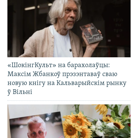
«ШокінгКульт» на барахолаўцы:
Максім Жбанкоў прэзэнтаваў сваю
новую кнігу на Кальварыйскім рынку
ў Вільні