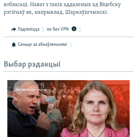
вобласьці. Нават з такіх аддаленых ад Віцебску
рэгіёнаў як, напрыклад, Шаркаўшчынскі.
Падзяліцца
Без VPN
Сачыце за абнаўленьнямі
Выбар рэдакцыі