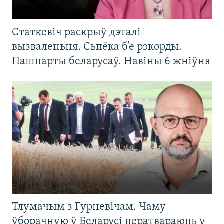
Статкевіч раскрыў дэталі
вызваленьня. Сьпёка б’е рэкорды.
Пашпарты беларусаў. Навіны 6 жніўня
Тлумачым з Гурневічам. Чаму
ўборачную ў Беларусі ператвараюць у