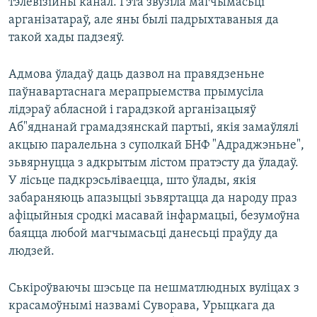
тэлевізійны канал. Гэта звузіла магчымасьці
арганізатараў, але яны былі падрыхтаваныя да
такой хады падзеяў.
Адмова ўладаў даць дазвол на правядзеньне
паўнавартаснага мерапрыемства прымусіла
лідэраў абласной і гарадзкой арганізацыяў
Аб"яднанай грамадзянскай партыі, якія замаўлялі
акцыю паралельна з суполкай БНФ "Адраджэньне",
зьвярнуцца з адкрытым лістом пратэсту да ўладаў.
У лісьце падкрэсьліваецца, што ўлады, якія
забараняюць апазыцыі зьвяртацца да народу праз
афіцыйныя сродкі масавай інфармацыі, безумоўна
баяцца любой магчымасьці данесьці праўду да
людзей.
Ськіроўваючы шэсьце па нешматлюдных вуліцах з
красамоўнымі назвамі Суворава, Урыцкага да