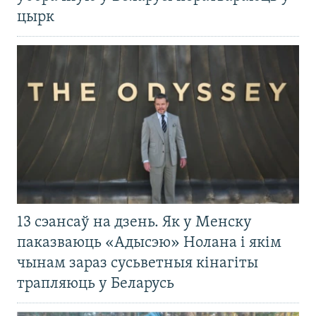
цырк
13 сэансаў на дзень. Як у Менску
паказваюць «Адысэю» Нолана і якім
чынам зараз сусьветныя кінагіты
трапляюць у Беларусь