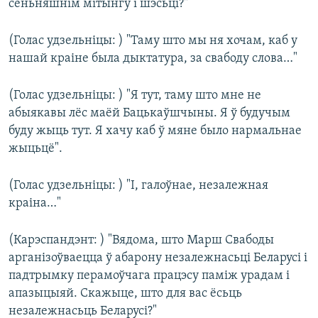
сёньняшнім мітынгу і шэсьці?"
(Голас удзельніцы: ) "Таму што мы ня хочам, каб у
нашай краіне была дыктатура, за свабоду слова…"
(Голас удзельніцы: ) "Я тут, таму што мне не
абыякавы лёс маёй Бацькаўшчыны. Я ў будучым
буду жыць тут. Я хачу каб ў мяне было нармальнае
жыцьцё".
(Голас удзельніцы: ) "І, галоўнае, незалежная
краіна…"
(Карэспандэнт: ) "Вядома, што Марш Свабоды
арганізоўваецца ў абарону незалежнасьці Беларусі і
падтрымку перамоўчага працэсу паміж урадам і
апазыцыяй. Скажыце, што для вас ёсьць
незалежнасьць Беларусі?"