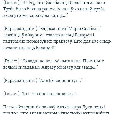
(Голас: ) "Я лічу, што ўжо баяцца больш няма чаго.
Трэба было баяцца раней. А калі ўжо пачаў, трэба
весьці гэтую справу да канца…"
(Карэспандэнт: ) "Вядома, што "Марш Свабоды"
ладзіцца ў абарону незалежнасьці Беларусі і
падтрымкі перамоўных працэсаў. Што для Вас ёсьць
незалежнасьць Беларусі?"
(Голас: ) "Складанае вельмі пытаньне. Пытаньне
вельмі складанае. Адразу не магу адказаць…"
(Карэспандэнт: ) "Але Вы сёньня тут…"
(Голас: ) "Так. Я за нежалежнасьць".
Пасьля ўчорашніх заяваў Аляксандра Лукашэнкі
пра тое, што арганізатары і ўдзельнікі акцыі нібыта