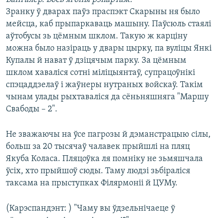
КУЛЬТУРА
МОВА
Зранку ў дварах паўз праспэкт Скарыны ня было
КАЛЯНДАР
НА ХВАЛЯХ СВАБОДЫ
мейсца, каб прыпаркаваць машыну. Паўсюль стаялі
аўтобусы зь цёмным шклом. Такую ж карціну
можна было назіраць у двары цырку, па вуліцы Янкі
Купалы й нават ў дзіцячым парку. За цёмным
шклом хаваліся сотні міліцыянтаў, супрацоўнікі
спэцаддзелаў і жаўнеры нутраных войскаў. Такім
чынам улады рыхтаваліся да сёньняшняга "Маршу
Свабоды – 2".
Не зважаючы на ўсе пагрозы й дэманстрацыю сілы,
больш за 20 тысячаў чалавек прыйшлі на пляц
Якуба Коласа. Пляцоўка ля помніку не зьмяшчала
ўсіх, хто прыйшоў сюды. Таму людзі зьбіраліся
таксама на прыступках Філярмоніі й ЦУМу.
(Карэспандэнт: ) "Чаму вы ўдзельнічаеце ў