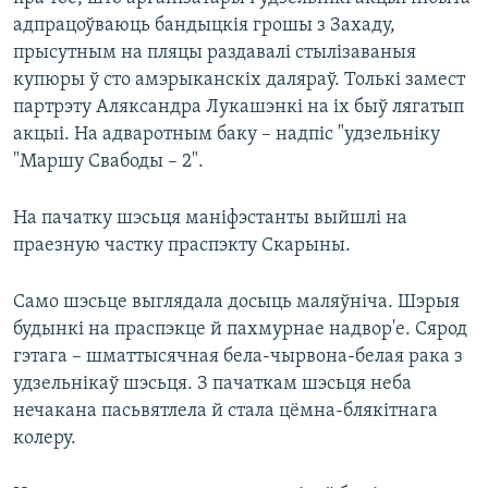
адпрацоўваюць бандыцкія грошы з Захаду,
прысутным на пляцы раздавалі стылізаваныя
купюры ў сто амэрыканскіх даляраў. Толькі замест
партрэту Аляксандра Лукашэнкі на іх быў лягатып
акцыі. На адваротным баку – надпіс "удзельніку
"Маршу Свабоды – 2".
На пачатку шэсьця маніфэстанты выйшлі на
праезную частку праспэкту Скарыны.
Само шэсьце выглядала досыць маляўніча. Шэрыя
будынкі на праспэкце й пахмурнае надвор'е. Сярод
гэтага – шматтысячная бела-чырвона-белая рака з
удзельнікаў шэсьця. З пачаткам шэсьця неба
нечакана пасьвятлела й стала цёмна-блякітнага
колеру.