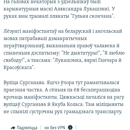
На галовах некаторых з удзельнікаў былі
карыкатурныя маскі Аляксандра Лукашэнкі. У
руках яны трымалі плякаты "Гульня скончана".
Лёзунгі маніфэстантаў на беларускай і ангельскай
мовах патрабавалі дэмакратычных
пераўтварэньняў, выкананьня правоў чалавека й
спыненьня дэспатызму: "Не дыктатуры!", "Я люблю
свабоду!", а таксама: "Лукашэнка, вярні Ганчара й
Красоўскага".
Вуліца Сурганава. Яшчэ ўчора тут рамантавалася
праезная частка. А сёньня па ёй бесьперашкодна
крочаць маніфэстанты. Цяжкасьці пачаліся на рагу
вуліцаў Сурганава й Якуба Коласа. Там міліцыянты
не спынілі сустрэчны рух грамадзкага транспарту.
Падзяліцца
Без VPN