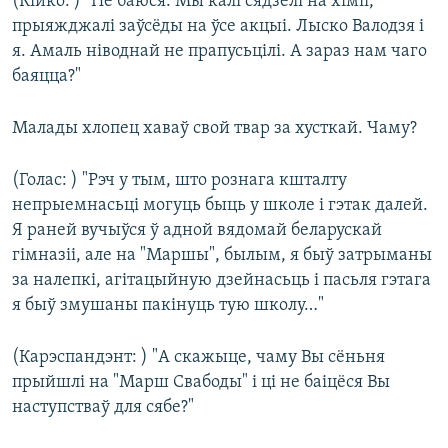
(Кійко: ) "Не баюся. Мы калі сядзелі на хіміі,
прыяжджалі заўсёды на ўсе акцыі. Лыско Валодзя і
я. Амаль ніводнай не прапусьцілі. А зараз нам чаго
баяцца?"
Малады хлопец хаваў свой твар за хусткай. Чаму?
(Голас: ) "Рэч у тым, што рознага кшталту
непрыемнасьці могуць быць у школе і гэтак далей.
Я раней вучыўся ў адной вядомай беларускай
гімназіі, але на "Маршы", былым, я быў затрыманы
за налепкі, агітацыйную дзейнасьць і пасьля гэтага
я быў змушаны пакінуць тую школу…"
(Карэспандэнт: ) "А скажыце, чаму Вы сёньня
прыйшлі на "Марш Свабоды" і ці не баіцёся Вы
наступстваў для сябе?"