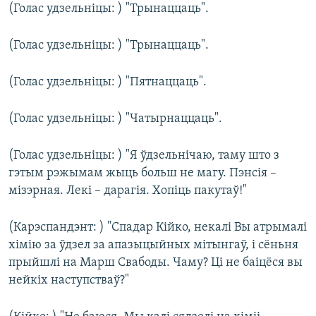
(Голас удзельніцы: ) "Трынаццаць".
(Голас удзельніцы: ) "Трынаццаць".
(Голас удзельніцы: ) "Пятнаццаць".
(Голас удзельніцы: ) "Чатырнаццаць".
(Голас удзельніцы: ) "Я ўдзельнічаю, таму што з
гэтым рэжымам жыць больш не магу. Пэнсія –
мізэрная. Лекі – дарагія. Хопіць пакутаў!"
(Карэспандэнт: ) "Спадар Кійко, некалі Вы атрымалі
хімію за ўдзел за апазыцыйных мітынгаў, і сёньня
прыйшлі на Марш Свабоды. Чаму? Ці не баіцёся вы
нейкіх наступстваў?"