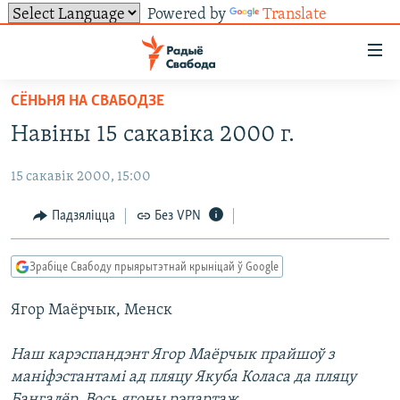
Powered by
Translate
Лінкі
ўнівэрсальнага
доступу
СЁНЬНЯ НА СВАБОДЗЕ
НАВІНЫ
Перайсьці
Навіны 15 сакавіка 2000 г.
да
ТОЛЬКІ НА СВАБОДЗЕ
УСЕ НАВІНЫ
галоўнага
15 сакавік 2000, 15:00
СУВЯЗЬ
ВІДЭА І ФОТА
ТЭСТЫ
зьместу
Перайсьці
ПАДПІСАЦЦА
ЛЮДЗІ
БЛОГІ
АБЫСЬЦІ БЛЯКАВАНЬНЕ
Падзяліцца
Без VPN
да
ПАЛІТЫКА
ГІСТОРЫЯ НА СВАБОДЗЕ
ПАДЗЯЛІЦЦА ІНФАРМАЦЫЯЙ
RSS
галоўнай
САЧЫЦЕ ЗА АБНАЎЛЕНЬНЯМІ
Зрабіце Свабоду прыярытэтнай крыніцай ў Google
навігацыі
ЭКАНОМІКА
ПАДКАСТЫ
ПАДКАСТЫ
Перайсьці
Ягор Маёрчык, Менск
ВАЙНА
КНІГІ
FACEBOOK
да
БЕЛАРУСЫ НА ВАЙНЕ
АЎДЫЁКНІГІ
TWITTER
пошуку
Наш карэспандэнт Ягор Маёрчык прайшоў з
маніфэстантамі ад пляцу Якуба Коласа да пляцу
ПАЛІТВЯЗЬНІ
PREMIUM
Усе сайты РС/РСЭ
Бангалёр. Вось ягоны рэпартаж.