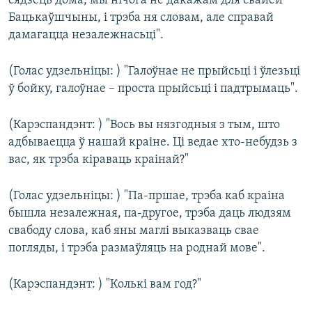
сядзець дома, мы нічога не дакажам для свайёй
Бацькаўшчыны, і трэба ня словам, але справай
дамагацца незалежнасьці".
(Голас удзельніцы: ) "Галоўнае не прыйсьці і ўлезьці
ў бойку, галоўнае – проста прыйсьці і падтрымаць".
(Карэспандэнт: ) "Вось вы нязгодныя з тым, што
адбываецца ў нашай краіне. Ці ведае хто-небудзь з
вас, як трэба кіраваць краінай?"
(Голас удзельніцы: ) "Па-пршае, трэба каб краіна
бышла незалежная, па-другое, трэба даць людзям
свабоду слова, каб яны маглі выказваць свае
погляды, і трэба размаўляць на роднай мове".
(Карэспандэнт: ) "Колькі вам год?"