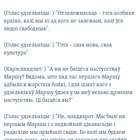
(Голас удзельніцы: ) "Незалежнасьць – гэта асобная
краіна, калі мы ні ад кога не залежым, калі ўсе
людзі свабодныя".
(Голас удзельніцы: ) "Гэта – свая мова, свая
культура".
(Карэспандэнт: ) "А вы не баіцёся наступстваў
Маршу? Вядома, што пад час першага Маршу
адбыліся жорсткія бойкі, і для шмат каго з
удзельнікаў Маршу ўдзел у ім меў вельмі дрэнныя
наступствы. Ці баіцёся вы?"
(Голас удзельніцы: ) "Не, наадварот. Мы былі на
першым Маршы і з падвойнай цікавасьцю і
радасьцю мы прыйшлі сюды. Бо калі мы будзем