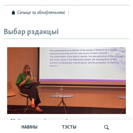
Сачыце за абнаўленьнямі
Выбар рэдакцыі
«Усё кепска і вельмі кепска».
НАВІНЫ
ТЭСТЫ
Як прайшла дыскусія «Мова, культура,