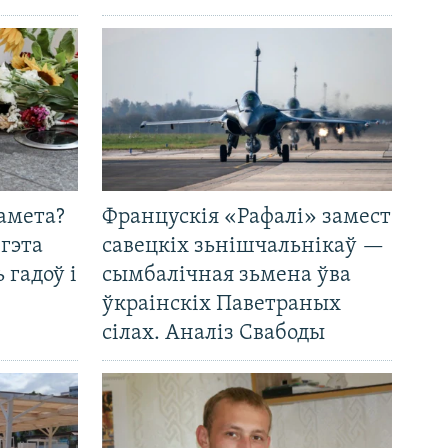
амета?
Францускія «Рафалі» замест
 гэта
савецкіх зьнішчальнікаў —
 гадоў і
сымбалічная зьмена ўва
ўкраінскіх Паветраных
сілах. Аналіз Свабоды