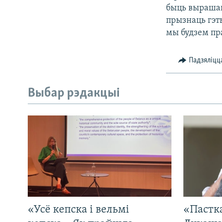
быць вырашан
прызнаць гэт
мы будзем пра
Падзяліцц
Выбар рэдакцыі
«Усё кепска і вельмі
«Пастка