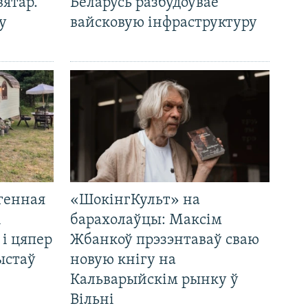
вятар.
Беларусь разбудоўвае
у
вайсковую інфраструктуру
генная
«ШокінгКульт» на
і
барахолаўцы: Максім
 і цяпер
Жбанкоў прэзэнтаваў сваю
ыстаў
новую кнігу на
Кальварыйскім рынку ў
Вільні