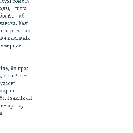
выбухі бомбаў
ады, - піша
райт, - аб
лавека. Калі
рэктарызавалі
ная кампанія
зьмернае, і
іце, ён праз
у, што Расея
тудзені
Андрэй
с, і заклікалі
аве правоў
а