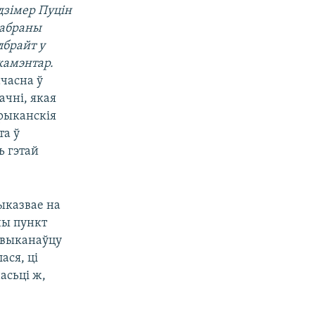
дзімер Пуцін
 абраны
лбрайт у
 камэнтар.
ачасна ў
ачні, якая
рыканскія
та ў
ь гэтай
ыказвае на
ны пункт
 выканаўцу
ася, ці
асьці ж,