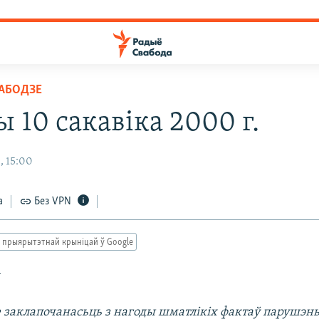
ВАБОДЗЕ
 10 сакавіка 2000 г.
, 15:00
а
Без VPN
 прыярытэтнай крыніцай ў Google
ў
 заклапочанасьць з нагоды шматлікіх фактаў парушэнь