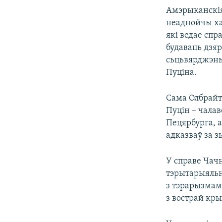
Амэрыканскія
неаднойчы хар
які ведае спр
будаваць дзяр
сьцьвярджэнь
Пуціна.
Сама Олбрайт 
Пуцін – чалав
Пецярбурга, а
адказваў за 
У справе Чач
тэрытарыяльн
з тэрарызмам 
з вострай кры