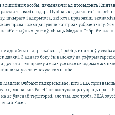
 афіцыйныя асобы, пачынаючы ад прэзыдэнта Клінтан
актарызавалі спадара Пуціна як здольнага і энэргічн
аву, шчырага і адкрытага, які хоча праводзіць эканам
жаву права і ажыцьцяўляць кантроль узбраеньняў. Усё 
не аб'ектыўных фактаў, лічыць Мадлен Олбрайт, але 
не аднойчы падкрэсьлівала, і робіць гэта зноў у сваім
ек дваякі. З аднаго боку ён належаў да рэфарматарскіх
 з другога – ён правёў амаль усё сваё сьвядомае жыцьцё
зьнішчальную чачэнскую кампанію.
ні Мадлен Олбрайт падкрэсьлівае, што ЗША прызнаюц
ую цэласнасьць Расеі і не выступаюць супраць права Р
на яе ўласнай тэрыторыі, але там, дзе трэба, ЗША заўс
тыкай Расеі.