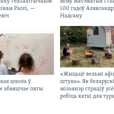
нку геапалітычным
мову матэматык і сь
ікам Расеі, —
100 гадоў Аляксандр
евіч
Надсану
«Жыцьцё вельмі афі
кая школа ў
штука». Як беларуск
е абвяшчае пяты
мільянэр страціў усё
робіць хаткі для тур