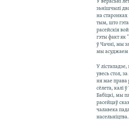
У верасьні ле
зьнішчылі дв
на старонках
тым, што гэта
расейскія вой
гэты факт як 
ў Чачні, мы з
мы асуджаем 
У лістападзе,
увесь стол, з
ня мае права 
сёлета, калі
Бабіцкі, мы п
расейцаў ска
чалавека пад
насельніцтва.