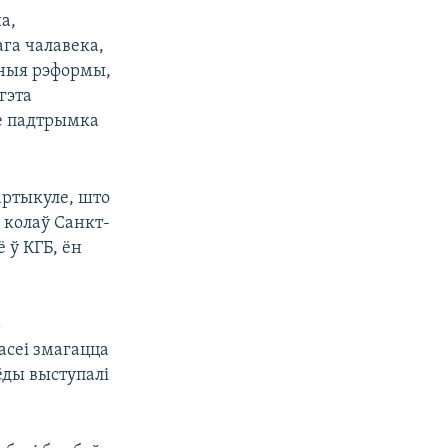
а,
ага чалавека,
ічныя рэформы,
гэта
не падтрымка
 артыкуле, што
 колаў Санкт-
 ў КГБ, ён
ь
асеі змагацца
ёды выступалі