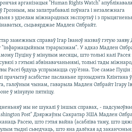
рончая арганізацыя "Human Rights Watch" апублікавал
ў Грозным, мы запатрабавалі поўнага і незалежнага
ньня з удзелам міжнародных экспэртаў і з прыцягнень
вінаватых, сьцьвярджае Мадлен Олбрайт.
стар замежных справаў Ігар Іваноў назваў гэтую заяву
 "інфармацыйным тэрарызмам". У адказ Мадлен Олбра
амому Пуціну ў мінулым месяцы, што толькі калі Расея
сувязі з гэтымі абвінавачаньнямі, толькі тады міжнар
вы Расеі будуць успрымацца сур'ёзна. Тое самае Пуцін 
і прачытаў асабістае пасланьне прэзыдэнта Клінтана ў
та, галоўным чынам, гаварыла Мадлен Олбрайт Ігару І
боне ў мінулую пятніцу.
дненьняў мы не шукалі ў іншых справах, - падсумоўва
ashington Post" Дзяржаўны Сакратар ЗША Мадлен Олбра
анаць Расею, што гэтая вайна (асабліва таму, што цяж
нулым тыдні сьведчаць, што яна далёкая ад заканчэньн