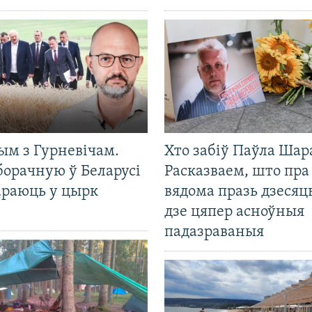
ым з Гурневічам.
Хто забіў Паўла Шар
борачную ў Беларусі
Расказваем, што пра
араюць у цырк
вядома празь дзесяць
дзе цяпер асноўныя
падазраваныя