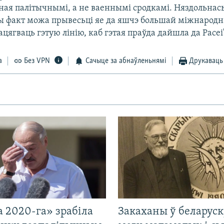
ая палітычнымі, а не ваеннымі сродкамі. Няздольнась
ы факт можа прывесьці яе да яшчэ большай міжнародна
цягваць гэтую лінію, каб гэтая праўда дайшла да Расеі
а
Без VPN
Сачыце за абнаўленьнямі
Друкаваць
 2020-га» зрабіла
Закаханы ў беларус