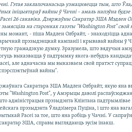
ачні. Гэтая заклапочанасьць узмацняецца тым, што Ўла
оўных ініцыятараў вайны ў Чачні – амаль напэўна будзе
Расеі 26 сакавіка. Дзяржаўны Сакратар ЗША Мэдлен О
м зьмясціла на старонках газэты "Washington Post" свой
ены момант, - піша Мадлен Олбрайт, - знаходзіцца адн
тарычнай прэзыдэнцкай кампаніі і крывавай вайны ў Ч
етную грамадзкую думку. Зразумела, што вядучыя амэ
могуць выказвацца ў падтрымку якога-небудзь кандыда
сеі, але адначасна мы выказваем свой пратэст супрац
еспэрспэктыўнай вайны".
ржаўнага Сакратара ЗША Мадлен Олбрайт, якую яна в
зэты "Washington Post", у Амэрыцы даволі распаўсюджа
што адміністрацыя прэзыдэнта Клінтана падтрымлівае
ейскага прэзыдэнта Ўладзімера Пуціна, і што яна вагал
рытыкай Расеі за тое, што яна робіць у Чачні. У сапраўн
сакратар ЗША, справы выглядаюць зусім інакш.