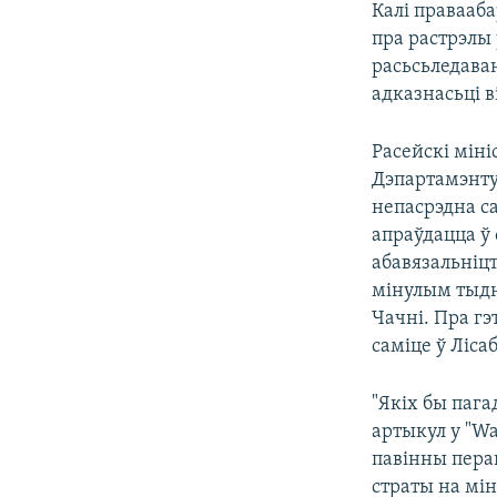
Калі правааба
пра растрэлы 
расьсьледава
адказнасьці 
Расейскі міні
Дэпартамэнту
непасрэдна с
апраўдацца ў 
абавязальніцт
мінулым тыдн
Чачні. Пра гэ
саміце ў Ліса
"Якіх бы пага
артыкул у "W
павінны перак
страты на мі