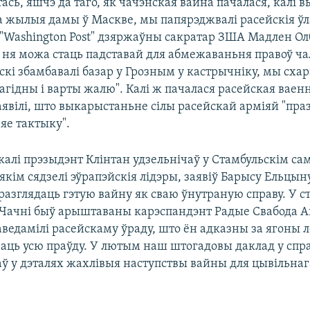
тась, яшчэ да таго, як чачэнская вайна пачалася, калі 
а жылыя дамы ў Маскве, мы папярэджвалі расейскія ўл
 "Washington Post" дзяржаўны сакратар ЗША Мадлен Олб
 ня можа стаць падставай для абмежаваньня правоў ча
скі збамбавалі базар у Грозным у кастрычніку, мы сха
"агідны і варты жалю". Калі ж пачалася расейская ваен
аявілі, што выкарыстаньне сілы расейскай арміяй "пра
яе тактыку".
 калі прэзыдэнт Клінтан удзельнічаў у Стамбульскім сам
а якім сядзелі эўрапэйскія лідэры, заявіў Барысу Ельцын
разглядаць гэтую вайну як сваю ўнутраную справу. У с
 ў Чачні быў арыштаваны карэспандэнт Радые Свабода 
аведамілі расейскаму ўраду, што ён адказны за ягоны лё
заць усю праўду. У лютым наш штогадовы даклад у спр
аў у дэталях жахлівыя наступствы вайны для цывільнаг