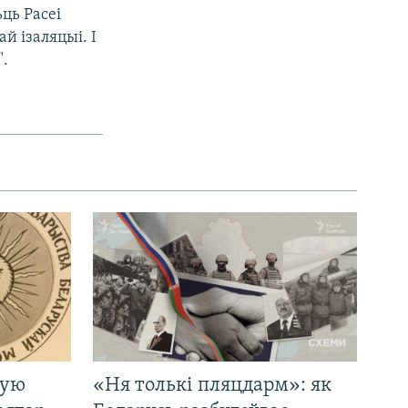
ць Расеі
й ізаляцыі. І
".
кую
«Ня толькі пляцдарм»: як