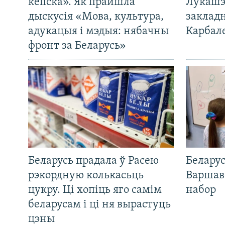
кепска». Як прайшла
Лукашэ
дыскусія «Мова, культура,
закладн
адукацыя і мэдыя: нябачны
Карбал
фронт за Беларусь»
Беларусь прадала ў Расею
Беларус
рэкордную колькасьць
Варшав
цукру. Ці хопіць яго самім
набор
беларусам і ці ня вырастуць
цэны