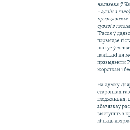
чалавека ў Ч
КАЛЯНДАР
НА ХВАЛЯХ СВАБОДЫ
– адзін з гал
прэзыдэнтам 
сувязі з гэты
"Расея ў дадз
пэрыядзе гіс
шакуе ўсясьв
палітыкі ня 
прэзыдэнты Ра
жорсткай і б
На думку Дзя
старонках га
гледжаньня, 
абавязкаў рас
выступіць з к
лічыць дзярж