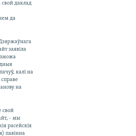
а свой даклад
нем да
 Дзяржаўнага
йт заявіла
 зможа
одныя
пачуў, калі на
 справе
ванову на
е свой
йт, - мы
кія расейскія
я) павінна