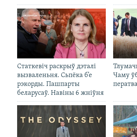
Статкевіч раскрыў дэталі
Тлумач
вызваленьня. Сьпёка б’е
Чаму ў
рэкорды. Пашпарты
ператв
беларусаў. Навіны 6 жніўня