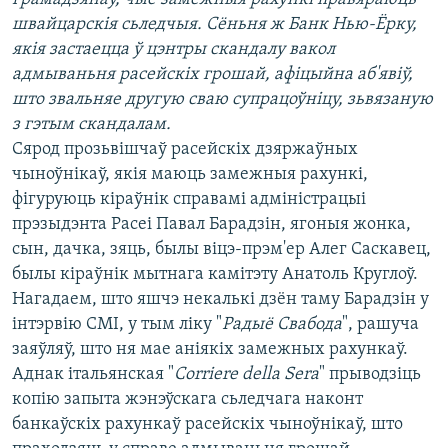
КУЛЬТУРА
МОВА
швайцарскія сьледчыя. Сёньня ж Банк Нью-Ёрку,
КАЛЯНДАР
НА ХВАЛЯХ СВАБОДЫ
якія застаецца ў цэнтры скандалу вакол
адмываньня расейскіх грошай, афіцыйна аб'явіў,
што звальняе другую сваю супрацоўніцу, зьвязаную
з гэтым скандалам.
Сярод прозьвішчаў расейскіх дзяржаўных
чыноўнікаў, якія маюць замежныя рахункі,
фігуруюць кіраўнік справамі адміністрацыі
прэзыдэнта Расеі Павал Барадзін, ягоныя жонка,
сын, дачка, зяць, былы віцэ-прэм'ер Алег Саскавец,
былы кіраўнік мытнага камітэту Анатоль Круглоў.
Нагадаем, што яшчэ некалькі дзён таму Барадзін у
інтэрвію СМІ, у тым ліку "
Радыё Свабода
", рашуча
заяўляў, што ня мае аніякіх замежных рахункаў.
Аднак італьянская "
Corriere della Sera
" прыводзіць
копію запыта жэнэўскага сьледчага наконт
банкаўскіх рахункаў расейскіх чыноўнікаў, што