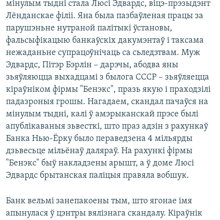
мінулым тыдні стала Люсі Эдвардс, віцэ-прэзыдэнт
Лёнданскае філіі. Яна была пазбаўленая працы за
парушэньне нутраной палітыкі ўстановы,
фальсыфікацыю банкаўскіх дакумэнтаў і таксама
нежаданьне супрацоўнічаць са сьледзтвам. Муж
Эдвардс, Пітэр Бэрлін – дарэчы, абодва яны
зьяўляюцца выхадцамі з былога СССР – зьяўляецца
кіраўніком фірмы "Бенэкс", празь якую і праходзілі
падазроныя грошы. Нагадаем, скандал пачаўся на
мінулым тыдні, калі ў амэрыканскай прэсе былі
апублікаваныя зьвесткі, што праз адзін з рахункаў
Банка Нью-Ёрку было пераведзена 4 мільярды
дзьвесьце мільёнаў даляраў. На рахункі фірмы
"Бенэкс" быў накладзены арышт, а ў доме Люсі
Эдвардс брытанская паліцыя правяла вобшук.
Банк вельмі занепакоены тым, што ягонае імя
апынулася ў цэнтры вялізнага скандалу. Кіраўнік