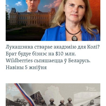
Лукашэнка стварае акадэмію для Колі?
Брат будуе бізнэс на $10 млн.
Wildberries сьпяшаецца ў Беларусь.
Навіны 5 жніўня