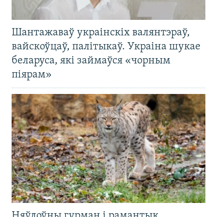
Шантажаваў украінскіх валянтэраў,
вайскоўцаў, палітыкаў. Украіна шукае
беларуса, які займаўся «чорным
піярам»
Няўлоўны гурман і рамантык