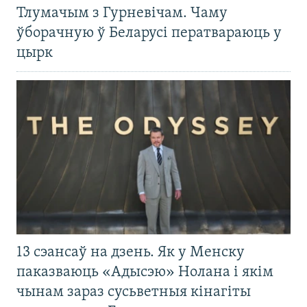
Тлумачым з Гурневічам. Чаму
ўборачную ў Беларусі ператвараюць у
цырк
13 сэансаў на дзень. Як у Менску
паказваюць «Адысэю» Нолана і якім
чынам зараз сусьветныя кінагіты