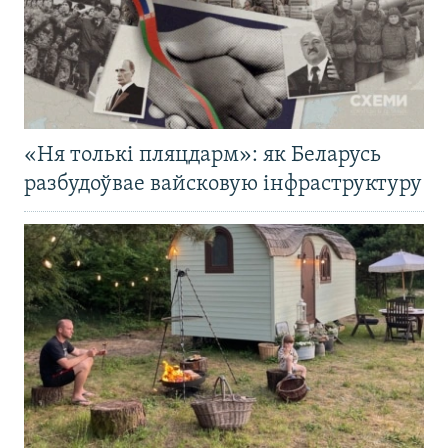
«Ня толькі пляцдарм»: як Беларусь
разбудоўвае вайсковую інфраструктуру