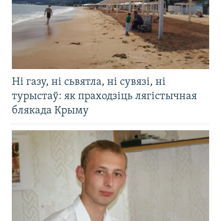
Ні газу, ні сьвятла, ні сувязі, ні
турыстаў: як праходзіць лягістычная
блякада Крыму