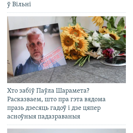
ў Вільні
Хто забіў Паўла Шарамета?
Расказваем, што пра гэта вядома
празь дзесяць гадоў і дзе цяпер
асноўныя падазраваныя