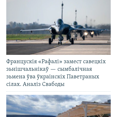
Францускія «Рафалі» замест савецкіх
зьнішчальнікаў — сымбалічная
зьмена ўва ўкраінскіх Паветраных
сілах. Аналіз Свабоды