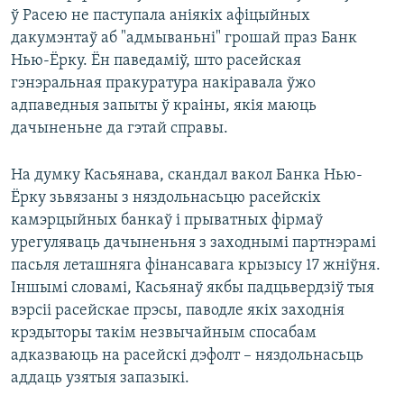
ў Расею не паступала аніякіх афіцыйных
дакумэнтаў аб "адмываньні" грошай праз Банк
Нью-Ёрку. Ён паведаміў, што расейская
гэнэральная пракуратура накіравала ўжо
адпаведныя запыты ў краіны, якія маюць
дачыненьне да гэтай справы.
На думку Касьянава, скандал вакол Банка Нью-
Ёрку зьвязаны з няздольнасьцю расейскіх
камэрцыйных банкаў і прыватных фірмаў
урегуляваць дачыненьня з заходнымі партнэрамі
пасьля леташняга фінансавага крызысу 17 жніўня.
Іншымі словамі, Касьянаў якбы падцьвердзіў тыя
вэрсіі расейскае прэсы, паводле якіх заходнія
крэдыторы такім незвычайным спосабам
адказваюць на расейскі дэфолт – няздольнасьць
аддаць узятыя запазыкі.