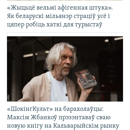
«Жыцьцё вельмі афігенная штука».
Як беларускі мільянэр страціў усё і
цяпер робіць хаткі для турыстаў
«ШокінгКульт» на барахолаўцы:
Максім Жбанкоў прэзэнтаваў сваю
новую кнігу на Кальварыйскім рынку