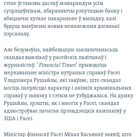
гэтае ўстановы даслаў мэмарандум усім
супрацоўнікам, абараняючы рэпутацыю банку і
абяцаючы хуткае пакараньне ў выпадку, калі
будуць выяўлены новыя неналежныя дзеяньні
пэрсаналу.
Але безумоўна, найбольшую заклапочанасьць
скандал выклікаў у расейскіх палітыкаў і
журналістаў. "
Financial Times
" прыводзіць
меркаваньне міністра нутраных справаў Расеі
Ўладзімера Рушайлы, які заяўляе, што скандал
носіць папулісцкі характар і аніякіх крымінальных
справаў у зьвязку з гэтым не ўзбуджалася. На думку
Рушайлы, зрэшты, як і многіх у Расеі, скандал
адлюстроўвае пачатак прэзыдэнцкіх кампаніяў у
ЗША і Расеі.
Міністар фінансаў Расеі Міхал Касьянаў заявіў, што