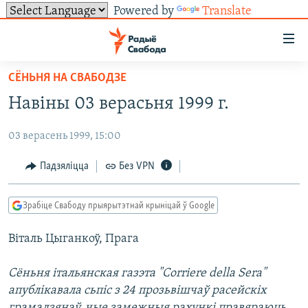
Powered by
Translate
Лінкі
ўнівэрсальнага
доступу
СЁНЬНЯ НА СВАБОДЗЕ
НАВІНЫ
Перайсьці
Навіны 03 верасьня 1999 г.
да
ТОЛЬКІ НА СВАБОДЗЕ
УСЕ НАВІНЫ
галоўнага
03 верасень 1999, 15:00
СУВЯЗЬ
ВІДЭА І ФОТА
ТЭСТЫ
зьместу
Перайсьці
ПАДПІСАЦЦА
ЛЮДЗІ
БЛОГІ
АБЫСЬЦІ БЛЯКАВАНЬНЕ
Падзяліцца
Без VPN
да
ПАЛІТЫКА
ГІСТОРЫЯ НА СВАБОДЗЕ
ПАДЗЯЛІЦЦА ІНФАРМАЦЫЯЙ
RSS
галоўнай
САЧЫЦЕ ЗА АБНАЎЛЕНЬНЯМІ
Зрабіце Свабоду прыярытэтнай крыніцай ў Google
навігацыі
ЭКАНОМІКА
ПАДКАСТЫ
ПАДКАСТЫ
Перайсьці
Віталь Цыганкоў, Прага
ВАЙНА
КНІГІ
FACEBOOK
да
БЕЛАРУСЫ НА ВАЙНЕ
АЎДЫЁКНІГІ
TWITTER
пошуку
Сёньня італьянская газэта "Corriere della Sera"
апублікавала сьпіс з 24 прозьвішчаў расейскіх
ПАЛІТВЯЗЬНІ
PREMIUM
Усе сайты РС/РСЭ
грамадзянаў, чые замежныя рахункі правяраюць