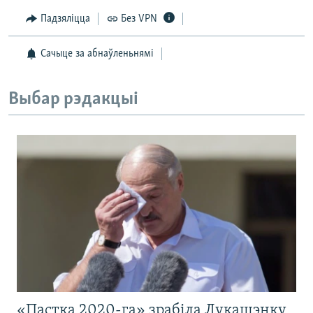
Падзяліцца
Без VPN
Сачыце за абнаўленьнямі
Выбар рэдакцыі
«Пастка 2020-га» зрабіла Лукашэнку