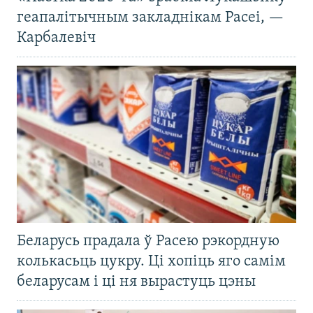
геапалітычным закладнікам Расеі, —
Карбалевіч
Беларусь прадала ў Расею рэкордную
колькасьць цукру. Ці хопіць яго самім
беларусам і ці ня вырастуць цэны