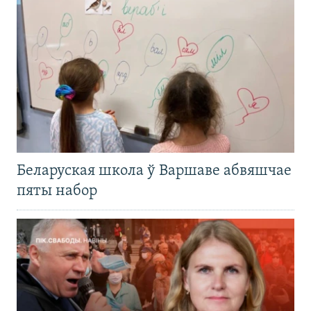
Беларуская школа ў Варшаве абвяшчае
пяты набор