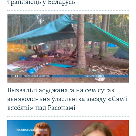
трапляюць у Беларусь
Вызвалілі асуджанага на сем сутак
зьняволеньня ўдзельніка зьезду «Сям’і
вясёлкі» пад Расонамі