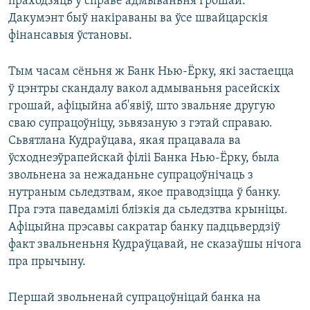
праходзяць у справе адмываньня грошай.
Дакумэнт быў накіраваны ва ўсе швайцарскія
фінансавыя ўстановы.
Тым часам сёньня ж Банк Нью-Ёрку, які застаецца
ў цэнтры скандалу вакол адмываньня расейскіх
грошай, афіцыйна аб'явіў, што звальняе другую
сваю супрацоўніцу, зьвязаную з гэтай справаю.
Сьвятлана Кудраўцава, якая працавала ва
ўсходнеэўрапейскай філіі Банка Нью-Ёрку, была
звольнена за нежаданьне супрацоўнічаць з
нутраным сьледзтвам, якое праводзіцца ў банку.
Пра гэта паведамілі блізкія да сьледзтва крыніцы.
Афіцыйна прэсавы сакратар банку падцьвердзіў
факт звальненьня Кудраўцавай, не сказаўшы нічога
пра прычыну.
Першай звольненай супрацоўніцай банка на