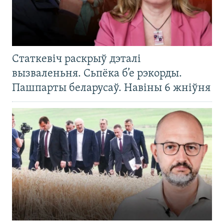
Статкевіч раскрыў дэталі
вызваленьня. Сьпёка б’е рэкорды.
Пашпарты беларусаў. Навіны 6 жніўня