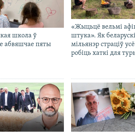
«Жыцьцё вельмі афі
кая школа ў
штука». Як беларуск
е абвяшчае пяты
мільянэр страціў усё
робіць хаткі для тур