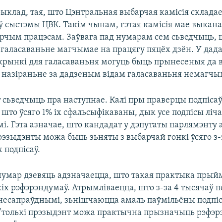
клад, тая, што Цэнтральная выбарчая камісія складае
 сыстэмы ЦВК. Такім чынам, гэтая камісія мае выкан
арчым працэсам. Заўвага пад нумарам сем сьведчыць, 
галасаваньне магчымае на працягу пяцёх дзён. У дада
крынкі для галасаваньня могуць быць прынесеныя да
 назіраньне за дадзеным відам галасаваньня немагчы
 сьведчыць пра наступнае. Калі пры праверцы подпіса
 што ўсяго 1% іх сфальсыфікаваны, дык усе подпісы ліч
і. Гэта азначае, што кандадат у дэпутаты парлямэнту 
рэзыдэнты можа быць зьняты з выбарчай гонкі ўсяго з-
 подпісаў.
нумар дзевяць адзначаецца, што такая практыка прыйм
іх рэфэрэндумаў. Атрымліваецца, што з-за 4 тысячаў по
есапраўднымі, зьнішчаюцца амаль паўмільёны подпіса
 "толькі прэзыдэнт можа практычна прызначыць рэфэрэ