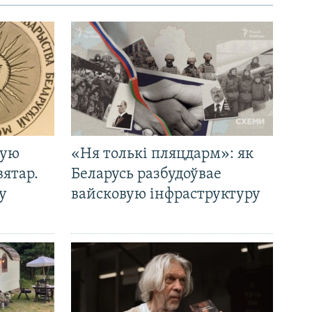
кую
«Ня толькі пляцдарм»: як
вятар.
Беларусь разбудоўвае
у
вайсковую інфраструктуру