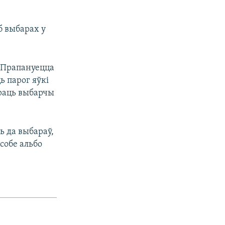
б выбарах у
 Прапануецца
ь парог яўкі
араць выбарчы
ь да выбараў,
собе альбо