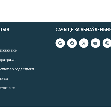
АЦЫЯ
САЧЫЦЕ ЗА АБНАЎЛЕНЬН
якаваньне
праграма
 сувязь з рэдакцыяй
акты
ыстаньня