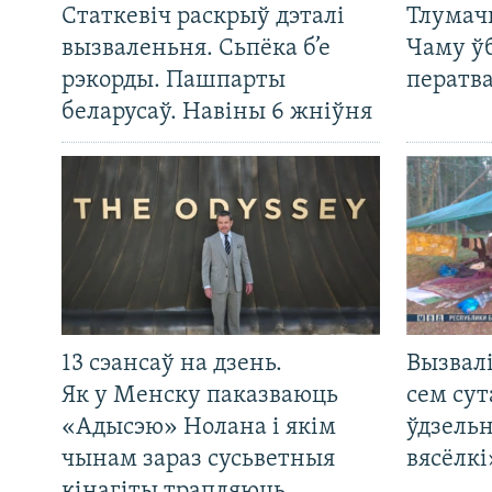
Статкевіч раскрыў дэталі
Тлумач
вызваленьня. Сьпёка б’е
Чаму ў
рэкорды. Пашпарты
ператв
беларусаў. Навіны 6 жніўня
13 сэансаў на дзень.
Вызвалі
Як у Менску паказваюць
сем сут
«Адысэю» Нолана і якім
ўдзельн
чынам зараз сусьветныя
вясёлкі
кінагіты трапляюць