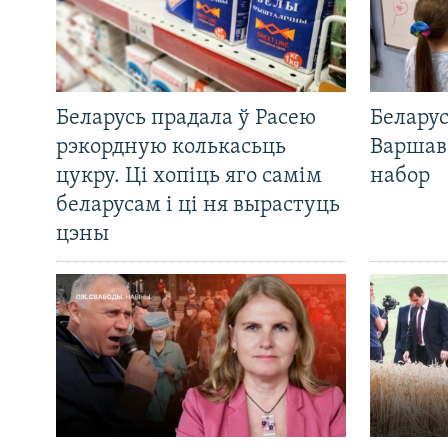
Беларусь прадала ў Расею
Беларус
рэкордную колькасьць
Варшав
цукру. Ці хопіць яго самім
набор
беларусам і ці ня вырастуць
цэны