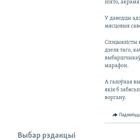
ніхто, акрамя 
У даведцы ад
мясцовыя саве
Спэцыялісты 
дзеля таго, к
выбаршчыкаў 
марафон.
А галоўная вы
якія б забяс
воргану.
Падзяліцц
Выбар рэдакцыі