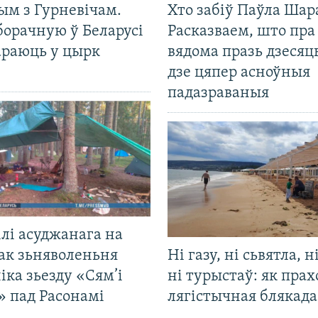
ым з Гурневічам.
Хто забіў Паўла Шар
борачную ў Беларусі
Расказваем, што пра
араюць у цырк
вядома празь дзесяць
дзе цяпер асноўныя
падазраваныя
лі асуджанага на
ак зьняволеньня
Ні газу, ні сьвятла, н
іка зьезду «Сям’і
ні турыстаў: як прах
» пад Расонамі
лягістычная блякад