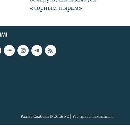
«чорным піярам»
ЯМІ
Радыё Свабода © 2026 РС | Усе правы захаваныя.