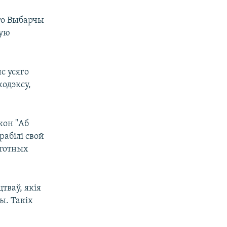
то Выбарчы
ную
с усяго
кодэксу,
кон "Аб
рабілі свой
стотных
тваў, якія
. Такіх