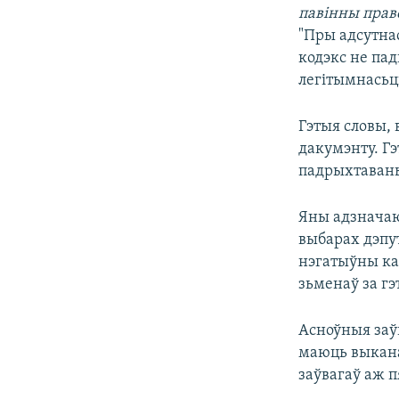
павінны прав
КАЛЯНДАР
НА ХВАЛЯХ СВАБОДЫ
"Пры адсутна
кодэкс не пад
легітымнасьц
Гэтыя словы,
дакумэнту. Гэ
падрыхтаваны
Яны адзначаю
выбарах дэпут
нэгатыўны ка
зьменаў за гэ
Асноўныя заўв
маюць выкана
заўвагаў аж 