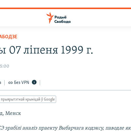
ВАБОДЗЕ
 07 ліпеня 1999 г.
15:00
а
Без VPN
 прыярытэтнай крыніцай ў Google
од, Менск
 зрабілі аналіз праекту Выбарчага кодэксу, паводле як