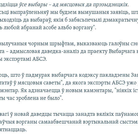
одзіцца ўсе выбары – ад мясцовых да прэзыдэнцкіх.
сьці выпраўленьняў мы будзем вымушаныя заявіць, ш
ыходзіць да выбараў, якія б забясьпечылі дэмакратыч
ь любой абранай асобе альбо воргану".
 вылучаныя чорным шрыфтам, выказваюць галоўны сэн
та – адмысловая даведка-аналіз да праекту Выбарчага 
 экспэртамі АБСЭ.
ць, што ў падмурак выбарчага кодэксу пакладзены За
атаў ў мясцовыя саветы", да якога экспэрты АБСЭ ужо 
мэнтар. Як адзначаецца ў новым камэнтары, "ніякіх і
ты час зроблена не было".
агі ў новай даведцы тычацца занадта вялікіх паўнамоц
ўчыя ворганы самаабвешчанай вэртыкальнай сыстэмы
пятнаццаць.