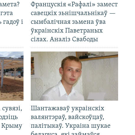
амета?
Францускія «Рафалі» замест
 гэта
савецкіх зьнішчальнікаў —
 гадоў і
сымбалічная зьмена ўва
ўкраінскіх Паветраных
сілах. Аналіз Свабоды
і сувязі,
Шантажаваў украінскіх
одзіць
валянтэраў, вайскоўцаў,
а Крыму
палітыкаў. Украіна шукае
беларуса, які займаўся