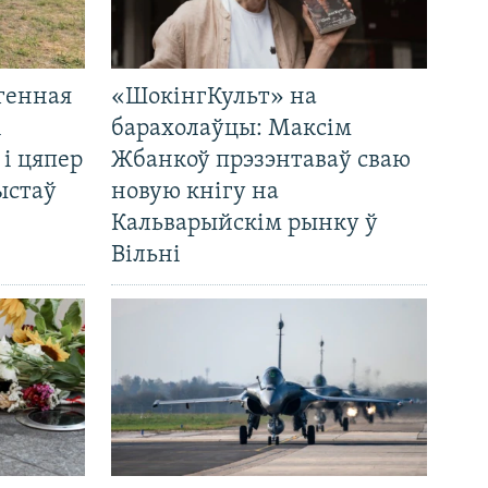
генная
«ШокінгКульт» на
і
барахолаўцы: Максім
 і цяпер
Жбанкоў прэзэнтаваў сваю
ыстаў
новую кнігу на
Кальварыйскім рынку ў
Вільні