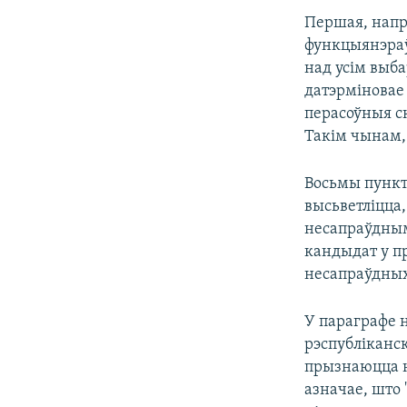
Першая, напры
функцыянэраў
над усім выб
датэрміновае 
перасоўныя с
Такім чынам,
Восьмы пункт
высьветліцца,
несапраўдным
кандыдат у п
несапраўдных
У параграфе 
рэспубліканск
прызнаюцца н
азначае, што