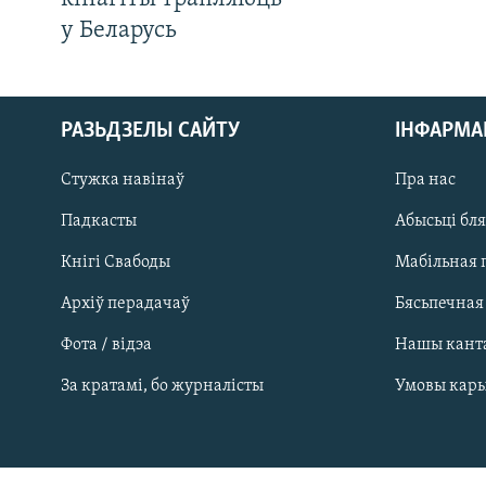
у Беларусь
РАЗЬДЗЕЛЫ САЙТУ
ІНФАРМ
Стужка навінаў
Пра нас
Падкасты
Абысьці бл
Кнігі Свабоды
Мабільная 
Архіў перадачаў
Бясьпечная
Фота / відэа
Нашы кант
САЧЫЦЕ ЗА АБНАЎЛЕНЬНЯМІ
За кратамі, бо журналісты
Умовы кар