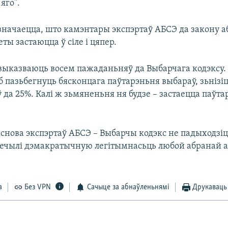
яго".
значаецца, што камэнтары экспэртаў АБСЭ да закону а
ты застаюцца ў сіле і цяпер.
выказваюць восем пажаданьняў да Выбарчага кодэксу.
аб пазьбегнуць бясконцага паўтарэньня выбараў, зьнізіц
да 25%. Калі ж зьмяненьня ня будзе – застаецца паўт
снова экспэртаў АБСЭ – Выбарчы кодэкс не падыходзіц
ьпечылі дэмакратычную легітымнасьць любой абранай а
а
Без VPN
Сачыце за абнаўленьнямі
Друкаваць