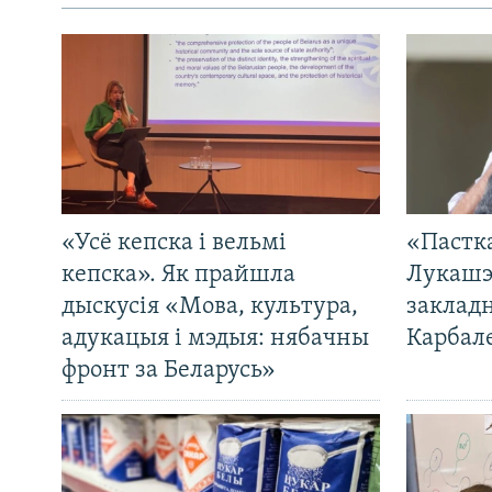
«Усё кепска і вельмі
«Пастка
кепска». Як прайшла
Лукашэ
дыскусія «Мова, культура,
закладн
адукацыя і мэдыя: нябачны
Карбал
фронт за Беларусь»