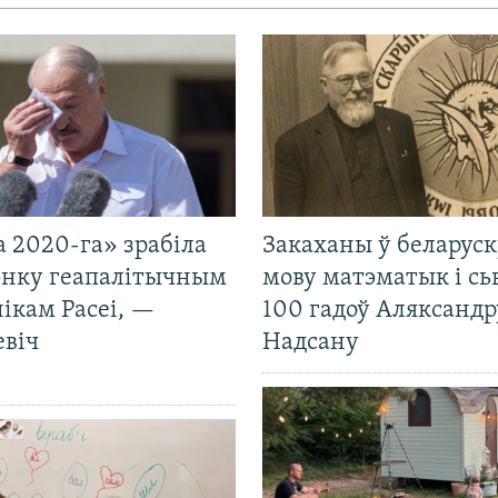
 2020-га» зрабіла
Закаханы ў беларус
нку геапалітычным
мову матэматык і сь
ікам Расеі, —
100 гадоў Аляксандр
евіч
Надсану