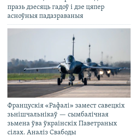
празь дзесяць гадоў і дзе цяпер
асноўныя падазраваныя
Францускія «Рафалі» замест савецкіх
зьнішчальнікаў — сымбалічная
зьмена ўва ўкраінскіх Паветраных
сілах. Аналіз Свабоды