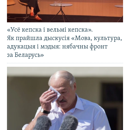
«Усё кепска і вельмі кепска».
Як прайшла дыскусія «Мова, культура,
адукацыя і мэдыя: нябачны фронт
за Беларусь»