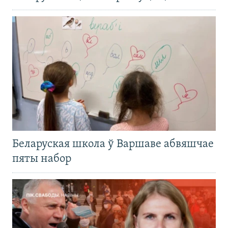
Беларуская школа ў Варшаве абвяшчае
пяты набор