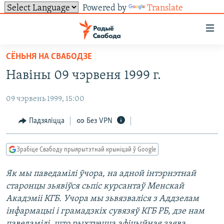
Powered by
Translate
Лінкі
ўнівэрсальнага
доступу
СЁНЬНЯ НА СВАБОДЗЕ
НАВІНЫ
Перайсьці
Навіны 09 чэрвеня 1999 г.
да
ТОЛЬКІ НА СВАБОДЗЕ
УСЕ НАВІНЫ
галоўнага
09 чэрвень 1999, 15:00
СУВЯЗЬ
ВІДЭА І ФОТА
ТЭСТЫ
зьместу
Перайсьці
ПАДПІСАЦЦА
ЛЮДЗІ
БЛОГІ
АБЫСЬЦІ БЛЯКАВАНЬНЕ
Падзяліцца
Без VPN
да
ПАЛІТЫКА
ГІСТОРЫЯ НА СВАБОДЗЕ
ПАДЗЯЛІЦЦА ІНФАРМАЦЫЯЙ
RSS
галоўнай
САЧЫЦЕ ЗА АБНАЎЛЕНЬНЯМІ
Зрабіце Свабоду прыярытэтнай крыніцай ў Google
навігацыі
ЭКАНОМІКА
ПАДКАСТЫ
ПАДКАСТЫ
Перайсьці
Як мы паведамілі ўчора, на адной інтэрнэтнай
ВАЙНА
КНІГІ
FACEBOOK
да
старонцы зьявіўся сьпіс курсантаў Менскай
БЕЛАРУСЫ НА ВАЙНЕ
АЎДЫЁКНІГІ
TWITTER
пошуку
Акадэміі КГБ. Учора мы зьвязваліся з Аддзелам
інфармацыі і грамадзкіх сувязяў КГБ РБ, дзе нам
ПАЛІТВЯЗЬНІ
PREMIUM
Усе сайты РС/РСЭ
паведамілі, што рыхтуецца афіцыйная заява