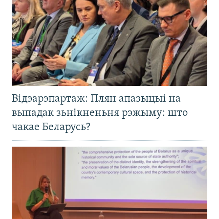
Відэарэпартаж: Плян апазыцыі на
выпадак зьнікненьня рэжыму: што
чакае Беларусь?