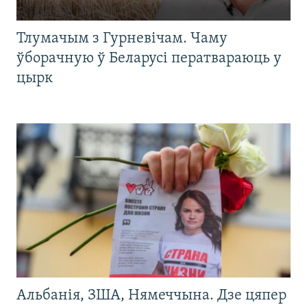
Тлумачым з Гурневічам. Чаму
ўборачную ў Беларусі ператвараюць у
цырк
Альбанія, ЗША, Нямеччына. Дзе цяпер