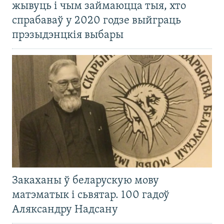
жывуць і чым займаюцца тыя, хто
спрабаваў у 2020 годзе выйграць
прэзыдэнцкія выбары
Закаханы ў беларускую мову
матэматык і сьвятар. 100 гадоў
Аляксандру Надсану