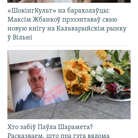
«ШокінгКульт» на барахолаўцы:
Максім Жбанкоў прэзэнтаваў сваю
новую кнігу на Кальварыйскім рынку
ў Вільні
Хто забіў Паўла Шарамета?
Расказваем, што пра гэта вядома