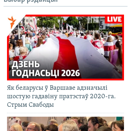
Як беларусы ў Варшаве адзначылі
шостую гадавіну пратэстаў 2020-га.
Стрым Свабоды