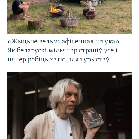
«Жыцьцё вельмі афігенная штука».
Як беларускі мільянэр страціў усё і
цяпер робіць хаткі для турыстаў