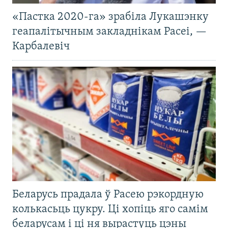
«Пастка 2020-га» зрабіла Лукашэнку
геапалітычным закладнікам Расеі, —
Карбалевіч
Беларусь прадала ў Расею рэкордную
колькасьць цукру. Ці хопіць яго самім
беларусам і ці ня вырастуць цэны