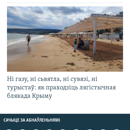
Ні газу, ні сьвятла, ні сувязі, ні
турыстаў: як праходзіць лягістычная
блякада Крыму
САЧЫЦЕ ЗА АБНАЎЛЕНЬНЯМІ