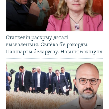
Статкевіч раскрыў дэталі
вызваленьня. Сьпёка б’е рэкорды.
Пашпарты беларусаў. Навіны 6 жніўня