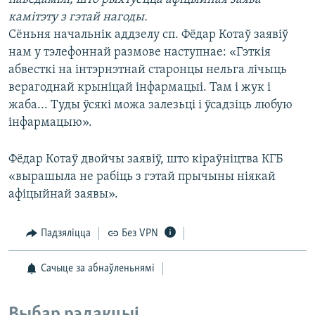
КУЛЬТУРА
МОВА
камітэту з гэтай нагоды.
КАЛЯНДАР
НА ХВАЛЯХ СВАБОДЫ
Сёньня начальнік аддзелу сп. Фёдар Котаў заявіў
нам у тэлефоннай размове наступнае: «Гэткія
абвесткі на інтэрнэтнай старонцы нельга лічыць
верагоднай крыніцай інфармацыі. Там і жук і
жаба... Туды ўсякі можа залезьці і ўсадзіць любую
інфармацыю».
Фёдар Котаў двойчы заявіў, што кіраўніцтва КГБ
«вырашыла не рабіць з гэтай прычыны ніякай
афіцыйнай заявы».
Падзяліцца
Без VPN
Сачыце за абнаўленьнямі
Выбар рэдакцыі