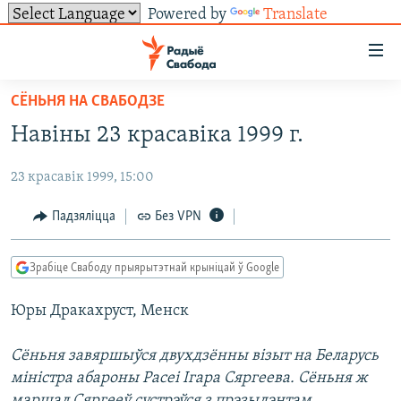
Powered by
Translate
Лінкі
ўнівэрсальнага
доступу
СЁНЬНЯ НА СВАБОДЗЕ
НАВІНЫ
Перайсьці
Навіны 23 красавіка 1999 г.
да
ТОЛЬКІ НА СВАБОДЗЕ
УСЕ НАВІНЫ
галоўнага
23 красавік 1999, 15:00
СУВЯЗЬ
ВІДЭА І ФОТА
ТЭСТЫ
зьместу
Перайсьці
ПАДПІСАЦЦА
ЛЮДЗІ
БЛОГІ
АБЫСЬЦІ БЛЯКАВАНЬНЕ
Падзяліцца
Без VPN
да
ПАЛІТЫКА
ГІСТОРЫЯ НА СВАБОДЗЕ
ПАДЗЯЛІЦЦА ІНФАРМАЦЫЯЙ
RSS
галоўнай
САЧЫЦЕ ЗА АБНАЎЛЕНЬНЯМІ
Зрабіце Свабоду прыярытэтнай крыніцай ў Google
навігацыі
ЭКАНОМІКА
ПАДКАСТЫ
ПАДКАСТЫ
Перайсьці
Юры Дракахруст, Менск
ВАЙНА
КНІГІ
FACEBOOK
да
БЕЛАРУСЫ НА ВАЙНЕ
АЎДЫЁКНІГІ
TWITTER
пошуку
Сёньня завяршыўся двухдзённы візыт на Беларусь
міністра абароны Расеі Ігара Сяргеева. Сёньня ж
ПАЛІТВЯЗЬНІ
PREMIUM
Усе сайты РС/РСЭ
маршал Сяргееў сустрэўся з прэзыдэнтам