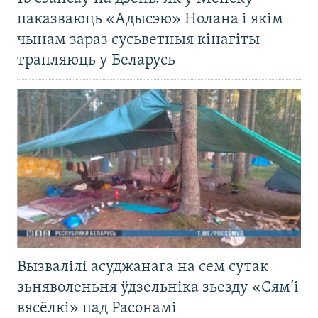
паказваюць «Адысэю» Нолана і якім
чынам зараз сусьветныя кінагіты
трапляюць у Беларусь
Вызвалілі асуджанага на сем сутак
зьняволеньня ўдзельніка зьезду «Сям’і
вясёлкі» пад Расонамі