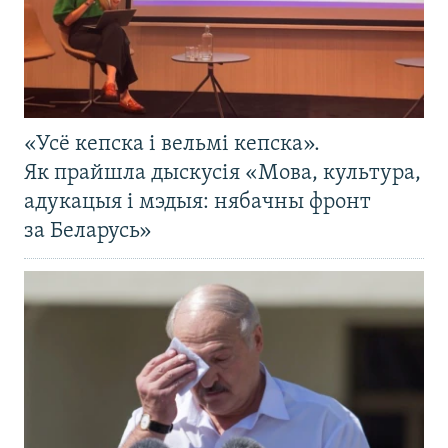
«Усё кепска і вельмі кепска».
Як прайшла дыскусія «Мова, культура,
адукацыя і мэдыя: нябачны фронт
за Беларусь»