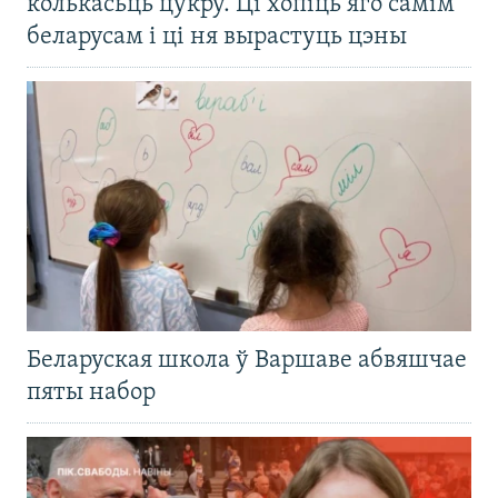
колькасьць цукру. Ці хопіць яго самім
беларусам і ці ня вырастуць цэны
Беларуская школа ў Варшаве абвяшчае
пяты набор