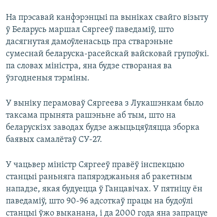
На прэсавай канфэрэнцыі па выніках свайго візыту
ў Беларусь маршал Сяргееў паведаміў, што
дасягнутая дамоўленасьць пра стварэньне
сумеснай беларуска-расейскай вайсковай групоўкі.
па словах міністра, яна будзе створаная ва
ўзгодненыя тэрміны.
У выніку перамоваў Сяргеева з Лукашэнкам было
таксама прынята рашэньне аб тым, што на
беларускізх заводах будзе ажыцьцяўляцца зборка
баявых самалётаў СУ-27.
У чацьвер міністр Сяргееў правёў інспекцыю
станцыі раньняга папярэджаньня аб ракетным
нападзе, якая будуецца ў Ганцавічах. У пятніцу ён
паведаміў, што 90-96 адсоткаў працы на будоўлі
станцыі ўжо выканана, і да 2000 года яна запрацуе