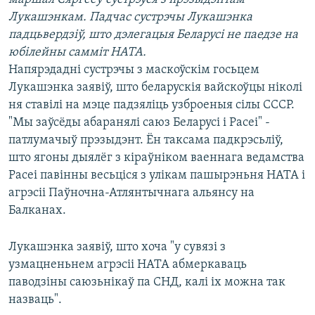
КУЛЬТУРА
МОВА
Лукашэнкам. Падчас сустрэчы Лукашэнка
КАЛЯНДАР
НА ХВАЛЯХ СВАБОДЫ
падцьвердзіў, што дэлегацыя Беларусі не паедзе на
юбілейны самміт НАТА.
Напярэдадні сустрэчы з маскоўскім госьцем
Лукашэнка заявіў, што беларускія вайскоўцы ніколі
ня ставілі на мэце падзяліць узброеныя сілы СССР.
"Мы заўсёды абаранялі саюз Беларусі і Расеі" -
патлумачыў прэзыдэнт. Ён таксама падкрэсьліў,
што ягоны дыялёг з кіраўніком ваеннага ведамства
Расеі павінны весьціся з улікам пашырэньня НАТА і
агрэсіі Паўночна-Атлянтычнага альянсу на
Балканах.
Лукашэнка заявіў, што хоча "у сувязі з
узмацненьнем агрэсіі НАТА абмеркаваць
паводзіны саюзьнікаў па СНД, калі іх можна так
назваць".