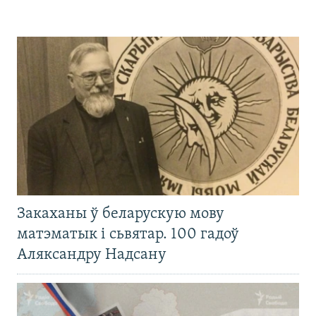
Закаханы ў беларускую мову
матэматык і сьвятар. 100 гадоў
Аляксандру Надсану