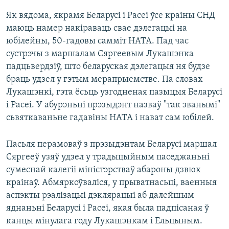
Як вядома, якрамя Беларусі і Расеі ўсе краіны СНД
маюць намер накіраваць свае дэлегацыі на
юбілейны, 50-гадовы самміт НАТА. Пад час
сустрэчы з маршалам Сяргеевым Лукашэнка
падцьвердзіў, што беларуская дэлегацыя ня будзе
браць удзел у гэтым мерапрыемстве. Па словах
Лукашэнкі, гэта ёсьць узгодненая пазыцыя Беларусі
і Расеі. У абурэньні прэзыдэнт назваў "так званымі"
сьвяткаваньне гадавіны НАТА і нават сам юбілей.
Пасьля перамоваў з прэзыдэнтам Беларусі маршал
Сяргееў узяў удзел у традыцыйным паседжаньні
сумеснай калегіі міністэрстваў абароны дзвюх
краінаў. Абмяркоўваліся, у прыватнасьці, ваенныя
аспэкты рэалізацыі дэклярацыі аб далейшым
яднаньні Беларусі і Расеі, якая была падпісаная ў
канцы мінулага году Лукашэнкам і Ельцыным.