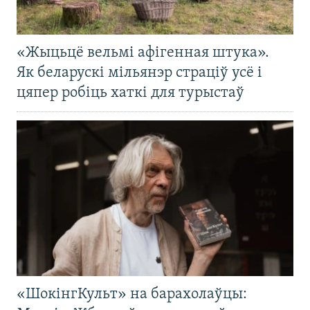
«Жыцьцё вельмі афігенная штука».
Як беларускі мільянэр страціў усё і
цяпер робіць хаткі для турыстаў
«ШокінгКульт» на барахолаўцы: