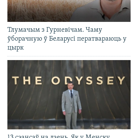
Тлумачым з Гурневічам. Чаму
ўборачную ў Беларусі ператвараюць у
цырк
13 сэансаў на дзень. Як у Менску