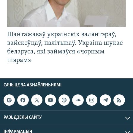
Шантажаваў украінскіх валянтэраў,
вайскоўцаў, палітыкаў. Украіна шукае
беларуса, які займаўся «чорным
піярам»
САЧЫЦЕ ЗА АБНАЎЛЕНЬНЯМІ
РАЗЬДЗЕЛЫ САЙТУ
ІНФАРМАЦЫЯ