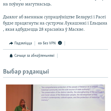
на поўную магутнасьць.
Дыялог аб ваенным супрацоўніцтве Беларусі і Расеі
будзе працягнуты на сустрэчы Лукашэнкі і Ельцына
, якая адбудзецца 28 красавіка ў Маскве.
Падзяліцца
Без VPN
Сачыце за абнаўленьнямі
Выбар рэдакцыі