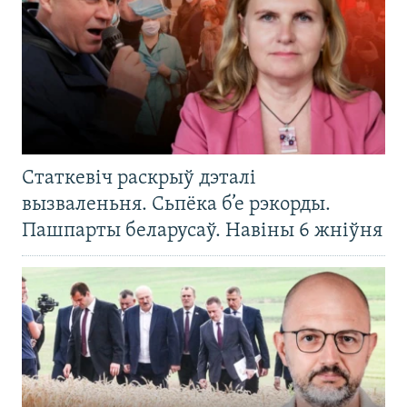
Статкевіч раскрыў дэталі
вызваленьня. Сьпёка б’е рэкорды.
Пашпарты беларусаў. Навіны 6 жніўня