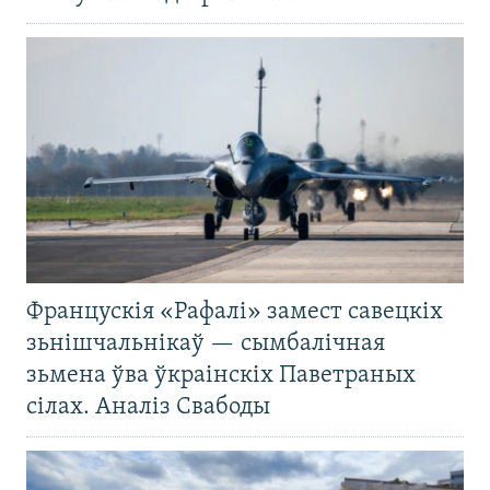
Францускія «Рафалі» замест савецкіх
зьнішчальнікаў — сымбалічная
зьмена ўва ўкраінскіх Паветраных
сілах. Аналіз Свабоды