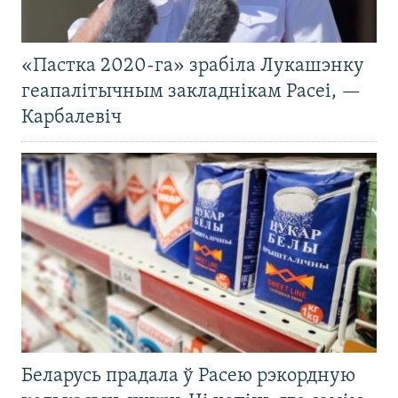
«Пастка 2020-га» зрабіла Лукашэнку
геапалітычным закладнікам Расеі, —
Карбалевіч
Беларусь прадала ў Расею рэкордную