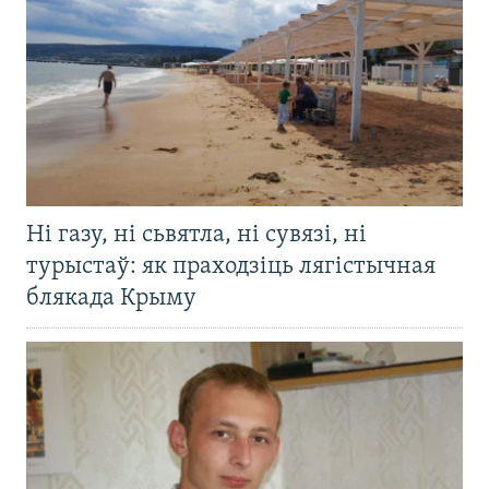
Ні газу, ні сьвятла, ні сувязі, ні
турыстаў: як праходзіць лягістычная
блякада Крыму