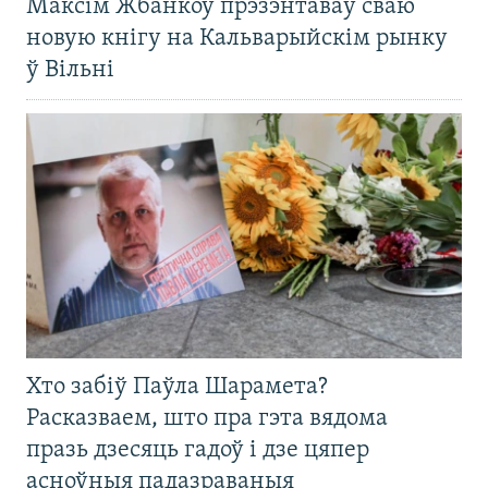
Максім Жбанкоў прэзэнтаваў сваю
новую кнігу на Кальварыйскім рынку
ў Вільні
Хто забіў Паўла Шарамета?
Расказваем, што пра гэта вядома
празь дзесяць гадоў і дзе цяпер
асноўныя падазраваныя