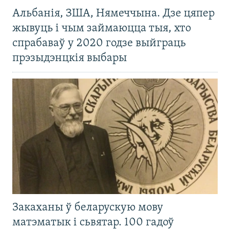
Альбанія, ЗША, Нямеччына. Дзе цяпер
жывуць і чым займаюцца тыя, хто
спрабаваў у 2020 годзе выйграць
прэзыдэнцкія выбары
Закаханы ў беларускую мову
матэматык і сьвятар. 100 гадоў