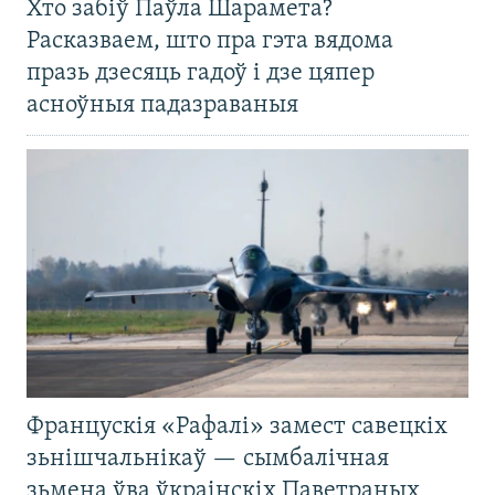
Хто забіў Паўла Шарамета?
Расказваем, што пра гэта вядома
празь дзесяць гадоў і дзе цяпер
асноўныя падазраваныя
Францускія «Рафалі» замест савецкіх
зьнішчальнікаў — сымбалічная
зьмена ўва ўкраінскіх Паветраных