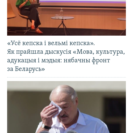
«Усё кепска і вельмі кепска».
Як прайшла дыскусія «Мова, культура,
адукацыя і мэдыя: нябачны фронт
за Беларусь»