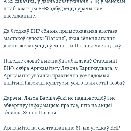
А 25 сакавіка, у дзень абвяшчэньня БНР, у менскай
штаб-кватэры БНФ адбудзецца ўрачыстае
паседжаньне.
Да ўгодкаў БНР сёньня прымеркаваная выстава
мастакоў суполкі "Пагоня", якая сёньня апошні
дзень экспануецца ў менскім Палацы мастацтваў.
Паводле словаў выканаўца абавязкаў Старшыні
БНФ, сябра Аргкамітэту Лявона Баршчэўскага, у
Аргкамітэт увайшлі практычна ўсе вядомыя
палітыкі і дзеячы культуры, усяго каля сотні асобаў.
Дарэчы, Лявон Баршчэўскі не падцьвердзіў і не
абвергнуў інфармацыю пра тое, што на акцыі
з'явіцца Зянон Пазьняк.
Аргкамітэт па сьвяткаваньню 81-ых угодкаў БНР