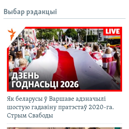
Выбар рэдакцыі
Як беларусы ў Варшаве адзначылі
шостую гадавіну пратэстаў 2020-га.
Стрым Свабоды