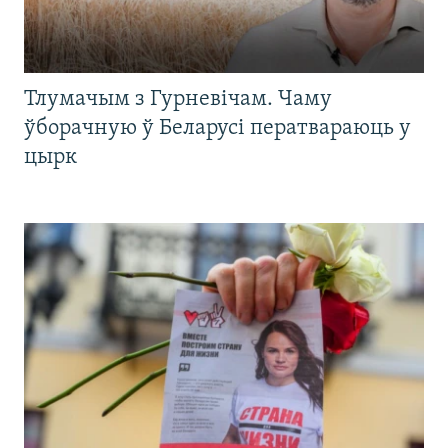
Тлумачым з Гурневічам. Чаму
ўборачную ў Беларусі ператвараюць у
цырк