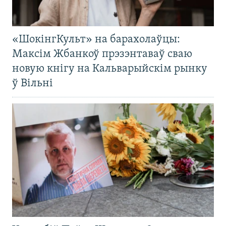
«ШокінгКульт» на барахолаўцы:
Максім Жбанкоў прэзэнтаваў сваю
новую кнігу на Кальварыйскім рынку
ў Вільні