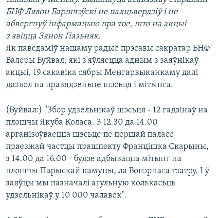
КУЛЬТУРА
МОВА
БНФ Лявон Баршчэўскі не падцьвердзіў і не
КАЛЯНДАР
НА ХВАЛЯХ СВАБОДЫ
абвергнуў інфармацыю пра тое, што на акцыі
з'явіцца Зянон Пазьняк.
Як паведаміў нашаму радыё прэсавы сакратар БНФ
Валеры Буйвал, які з'яўляецца адным з заяўнікаў
акцыі, 19 сакавіка сябры Менгарвыканкаму далі
дазвол на правядзеньне шэсьця і мітынга.
(Буйвал:) "Збор удзельнікаў шэсьця - 12 гадзінаў на
плошчы Якуба Коласа. З 12.30 да 14.00
арганізоўваецца шэсьце пе першай паласе
праезжай частцы прашпекту Францішка Скарыны,
з 14.00 да 16.00 - будзе адбывацца мітынг на
плошчы Парыскай камуны, ла Вопэрнага тэатру. І ў
заяўцы мы пазначалі агульную колькасьць
удзельнікаў у 10 000 чалавек".