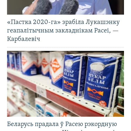
«Пастка 2020-га» зрабіла Лукашэнку
геапалітычным закладнікам Расеі, —
Карбалевіч
Беларусь прадала ў Расею рэкордную