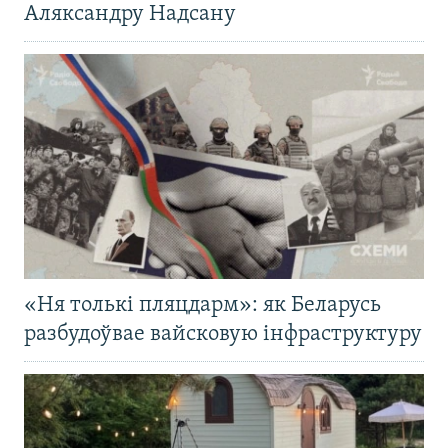
Аляксандру Надсану
«Ня толькі пляцдарм»: як Беларусь
разбудоўвае вайсковую інфраструктуру