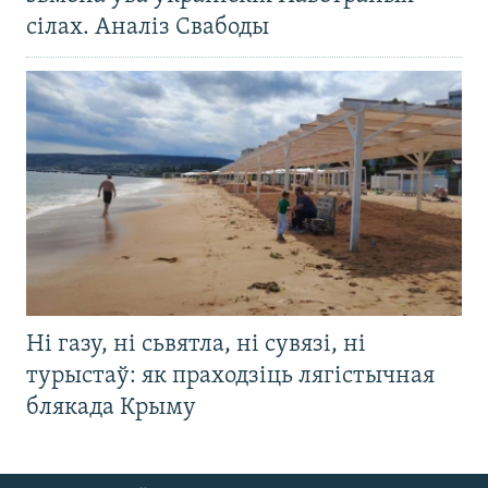
сілах. Аналіз Свабоды
Ні газу, ні сьвятла, ні сувязі, ні
турыстаў: як праходзіць лягістычная
блякада Крыму