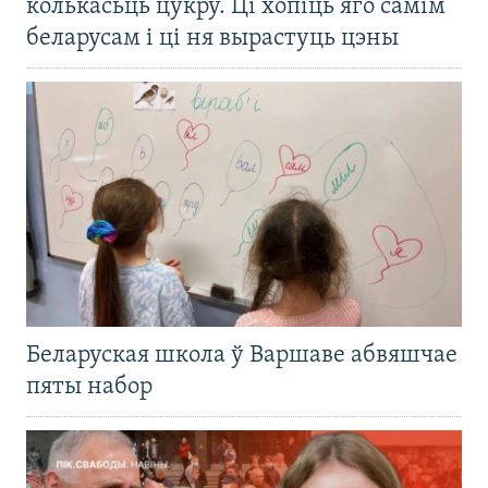
колькасьць цукру. Ці хопіць яго самім
беларусам і ці ня вырастуць цэны
Беларуская школа ў Варшаве абвяшчае
пяты набор