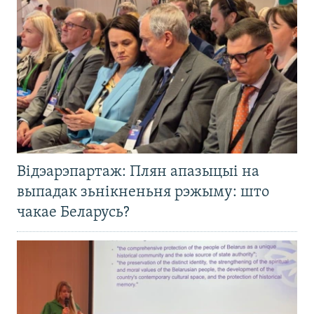
Відэарэпартаж: Плян апазыцыі на
выпадак зьнікненьня рэжыму: што
чакае Беларусь?