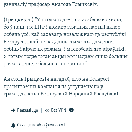
узначаліў прафэсар Анатоль Грыцкевіч.
(Грыцкевіч:) "У гэтым годзе гэта асаблівае сьвята,
бо ў наш час БНФ і дэмакратычныя партыі цяпер
робяць усё, каб захаваць незалежнасьць рэспублікі
Беларусь, і каб не паддацца тым захадам, якія
робіць і кіруючы рэжым, і маскоўскія яго кіраўнікі.
У гэтым годзе гэтай акцыі мы надаем яшчэ большы
размах і яшчэ большае значаньне".
Анатоль Грыцкевіч нагадаў, што на Беларусі
працягваецца кампанія па ўступленьню ў
грамадзянства Беларускай Народнай Рэспублікі.
Падзяліцца
Без VPN
Сачыце за абнаўленьнямі