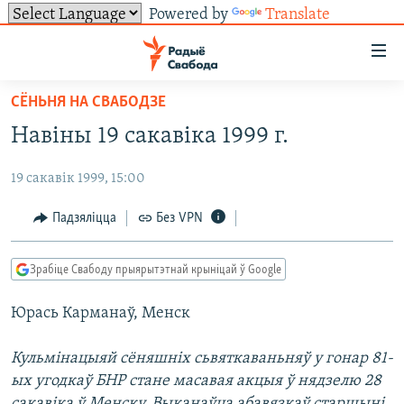
Powered by
Translate
Лінкі
ўнівэрсальнага
доступу
СЁНЬНЯ НА СВАБОДЗЕ
НАВІНЫ
Перайсьці
Навіны 19 сакавіка 1999 г.
да
ТОЛЬКІ НА СВАБОДЗЕ
УСЕ НАВІНЫ
галоўнага
19 сакавік 1999, 15:00
СУВЯЗЬ
ВІДЭА І ФОТА
ТЭСТЫ
зьместу
Перайсьці
ПАДПІСАЦЦА
ЛЮДЗІ
БЛОГІ
АБЫСЬЦІ БЛЯКАВАНЬНЕ
Падзяліцца
Без VPN
да
ПАЛІТЫКА
ГІСТОРЫЯ НА СВАБОДЗЕ
ПАДЗЯЛІЦЦА ІНФАРМАЦЫЯЙ
RSS
галоўнай
САЧЫЦЕ ЗА АБНАЎЛЕНЬНЯМІ
Зрабіце Свабоду прыярытэтнай крыніцай ў Google
навігацыі
ЭКАНОМІКА
ПАДКАСТЫ
ПАДКАСТЫ
Перайсьці
Юрась Карманаў, Менск
ВАЙНА
КНІГІ
FACEBOOK
да
БЕЛАРУСЫ НА ВАЙНЕ
АЎДЫЁКНІГІ
TWITTER
пошуку
Кульмінацыяй сёняшніх сьвяткаваньняў у гонар 81-
ых угодкаў БНР стане масавая акцыя ў нядзелю 28
ПАЛІТВЯЗЬНІ
PREMIUM
Усе сайты РС/РСЭ
сакавіка ў Менску. Выканаўца абавязкаў старшыні