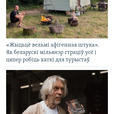
«Жыцьцё вельмі афігенная штука».
Як беларускі мільянэр страціў усё і
цяпер робіць хаткі для турыстаў