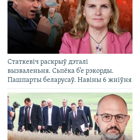
Статкевіч раскрыў дэталі
вызваленьня. Сьпёка б’е рэкорды.
Пашпарты беларусаў. Навіны 6 жніўня