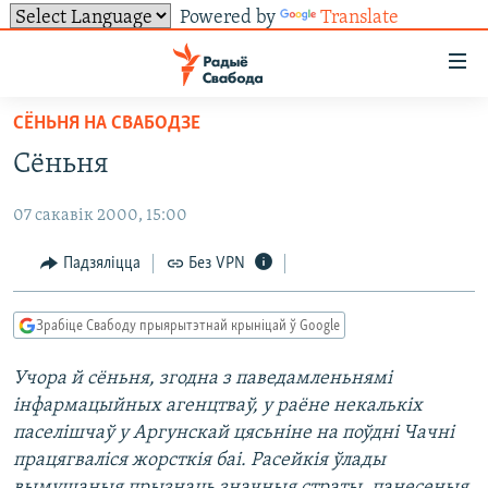
Powered by
Translate
Лінкі
ўнівэрсальнага
доступу
СЁНЬНЯ НА СВАБОДЗЕ
НАВІНЫ
Перайсьці
Сёньня
да
ТОЛЬКІ НА СВАБОДЗЕ
УСЕ НАВІНЫ
галоўнага
07 сакавік 2000, 15:00
СУВЯЗЬ
ВІДЭА І ФОТА
ТЭСТЫ
зьместу
Перайсьці
ПАДПІСАЦЦА
ЛЮДЗІ
БЛОГІ
АБЫСЬЦІ БЛЯКАВАНЬНЕ
Падзяліцца
Без VPN
да
ПАЛІТЫКА
ГІСТОРЫЯ НА СВАБОДЗЕ
ПАДЗЯЛІЦЦА ІНФАРМАЦЫЯЙ
RSS
галоўнай
САЧЫЦЕ ЗА АБНАЎЛЕНЬНЯМІ
Зрабіце Свабоду прыярытэтнай крыніцай ў Google
навігацыі
ЭКАНОМІКА
ПАДКАСТЫ
ПАДКАСТЫ
Перайсьці
Учора й сёньня, згодна з паведамленьнямі
ВАЙНА
КНІГІ
FACEBOOK
да
інфармацыйных агенцтваў, у раёне некалькіх
БЕЛАРУСЫ НА ВАЙНЕ
АЎДЫЁКНІГІ
TWITTER
пошуку
паселішчаў у Аргунскай цясьніне на поўдні Чачні
працягваліся жорсткія баі. Расейкія ўлады
ПАЛІТВЯЗЬНІ
PREMIUM
Усе сайты РС/РСЭ
вымушаныя прызнаць значныя страты, панесеныя