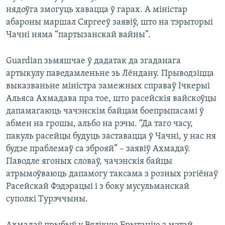
нядоўга змогуць хавацца ў гарах. А міністар
абароны маршал Сяргееў заявіў, што на тэрыторыі
Чачні няма “партызанскай вайны”.
Guardian зьмяшчае ў дадатак да згаданага
артыкулу паведамленьне зь Лёндану. Прыводзіцца
выказваньне міністра замежных справаў Ічкерыі
Альяса Ахмадава пра тое, што расейскія вайскоўцы
дапамагаюць чачэнскім байцам боепрыпасамі ў
абмен на грошы, альбо на рэчы. “Да таго часу,
пакуль расейцы будуць заставацца ў Чачні, у нас ня
будзе праблемаў са зброяй” – заявіў Ахмадаў.
Паводле ягоных словаў, чачэнскія байцы
атрымоўваюць дапамогу таксама з розных рэгіёнаў
Расейскай Фэдэрацыі і з боку мусульманскай
суполкі Турэччыны.