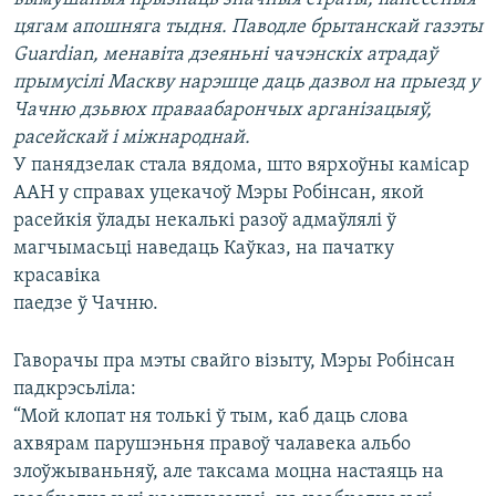
КУЛЬТУРА
МОВА
цягам апошняга тыдня. Паводле брытанскай газэты
КАЛЯНДАР
НА ХВАЛЯХ СВАБОДЫ
Guardian, менавіта дзеяньні чачэнскіх атрадаў
прымусілі Маскву нарэшце даць дазвол на прыезд у
Чачню дзьвюх праваабарончых арганізацыяў,
расейскай і міжнароднай.
У панядзелак стала вядома, што вярхоўны камісар
ААН у справах уцекачоў Мэры Робінсан, якой
расейкія ўлады некалькі разоў адмаўлялі ў
магчымасьці наведаць Каўказ, на пачатку
красавіка
паедзе ў Чачню.
Гаворачы пра мэты свайго візыту, Мэры Робінсан
падкрэсьліла:
“Мой клопат ня толькі ў тым, каб даць слова
ахвярам парушэньня правоў чалавека альбо
злоўжываньняў, але таксама моцна настаяць на