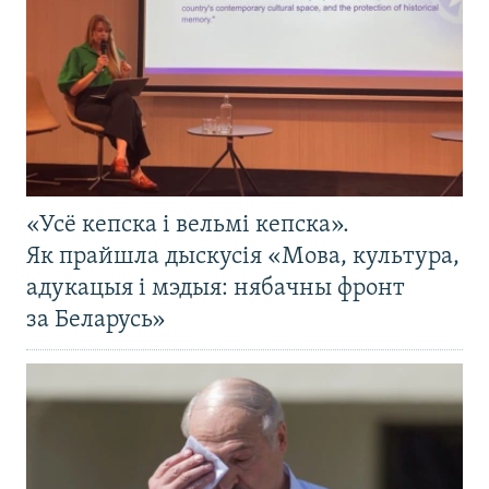
«Усё кепска і вельмі кепска».
Як прайшла дыскусія «Мова, культура,
адукацыя і мэдыя: нябачны фронт
за Беларусь»