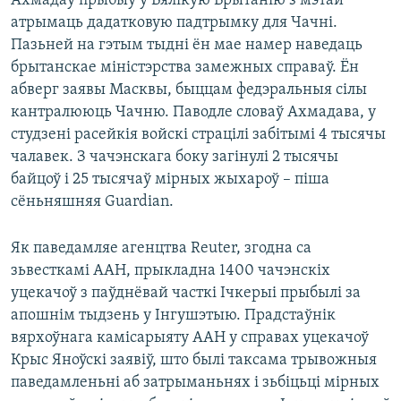
Ахмадаў прыбыў у Вялікую Брытанію з мэтай
атрымаць дадатковую падтрымку для Чачні.
Пазьней на гэтым тыдні ён мае намер наведаць
брытанскае міністэрства замежных справаў. Ён
абверг заявы Масквы, быццам федэральныя сілы
кантралююць Чачню. Паводле словаў Ахмадава, у
студзені расейкія войскі страцілі забітымі 4 тысячы
чалавек. З чачэнскага боку загінулі 2 тысячы
байцоў і 25 тысячаў мірных жыхароў – піша
сёньняшняя Guardian.
Як паведамляе агенцтва Reuter, згодна са
зьвесткамі ААН, прыкладна 1400 чачэнскіх
уцекачоў з паўднёвай часткі Ічкерыі прыбылі за
апошнім тыдзень у Інгушэтыю. Прадстаўнік
вярхоўнага камісарыяту ААН у справах уцекачоў
Крыс Яноўскі заявіў, што былі таксама трывожныя
паведамленьні аб затрыманьнях і зьбіцьці мірных