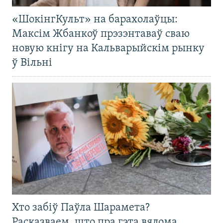
«ШокінгКульт» на барахолаўцы:
Максім Жбанкоў прэзэнтаваў сваю
новую кнігу на Кальварыйскім рынку
ў Вільні
Хто забіў Паўла Шарамета?
Расказваем, што пра гэта вядома