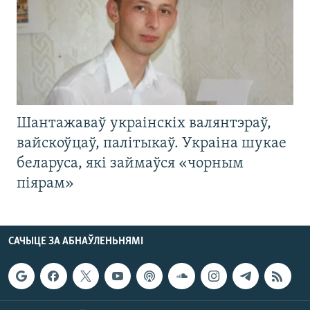
Шантажаваў украінскіх валянтэраў,
вайскоўцаў, палітыкаў. Украіна шукае
беларуса, які займаўся «чорным
піярам»
САЧЫЦЕ ЗА АБНАЎЛЕНЬНЯМІ