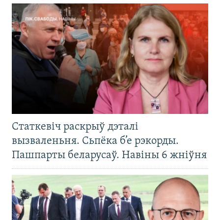
Статкевіч раскрыў дэталі
вызваленьня. Сьпёка б’е рэкорды.
Пашпарты беларусаў. Навіны 6 жніўня