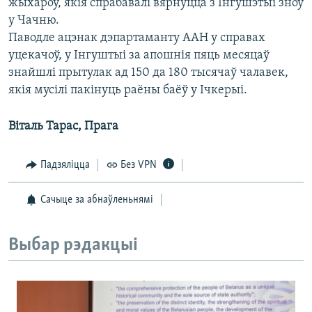
жыхароў, якія спрабавалі вярнуцца з Інгушэтыі зноў
у Чачню.
Паводле ацэнак дэпартаманту ААН у справах
уцекачоў, у Інгуштыі за апошнія пяць месяцаў
знайшлі прытулак ад 150 да 180 тысячаў чалавек,
якія мусілі пакінуць раёны баёў у Ічкерыі.
Віталь Тарас, Прага
Падзяліцца
Без VPN
Сачыце за абнаўленьнямі
Выбар рэдакцыі