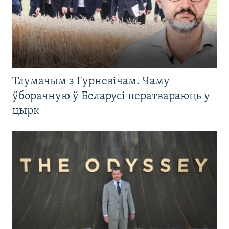
Тлумачым з Гурневічам. Чаму
ўборачную ў Беларусі ператвараюць у
цырк