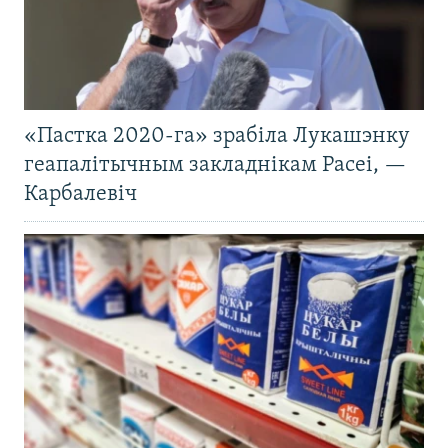
«Пастка 2020-га» зрабіла Лукашэнку
геапалітычным закладнікам Расеі, —
Карбалевіч