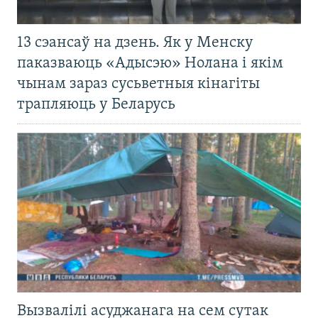
13 сэансаў на дзень. Як у Менску
паказваюць «Адысэю» Нолана і якім
чынам зараз сусьветныя кінагіты
трапляюць у Беларусь
Вызвалілі асуджанага на сем сутак