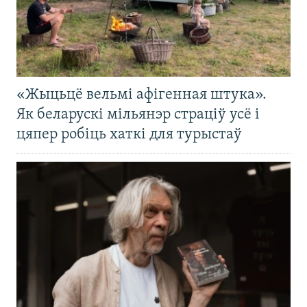
«Жыцьцё вельмі афігенная штука».
Як беларускі мільянэр страціў усё і
цяпер робіць хаткі для турыстаў