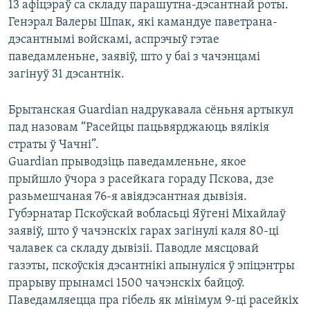
13 афіцэраў са складу парашутна-дэсантнай роты.
Генэрал Валеры Шпак, які камандуе паветрана-
дэсантнымі войскамі, аспрэчыў гэтае
паведамленьне, заявіў, што у баі з чачэнцамі
загінуў 31 дэсантнік.
Брытанская Guardian надрукавала сёньня артыкул
пад назовам “Расейцы пацьвярджаюць вялікія
страты ў Чачні”.
Guardian прыводзіць паведамленьне, якое
прыйшло ўчора з расейкага гораду Пскова, дзе
разьмешчаная 76-я авіядэсантная дывізія.
Губэрнатар Пскоўскай вобласьці Яўгені Міхайлаў
заявіў, што ў чачэнскіх гарах загінулі каля 80-ці
чалавек са складу дывізіі. Паводле мясцовай
газэты, пскоўскія дэсантнікі апынуліся ў эпіцэнтры
прарыву прынамсі 1500 чачэнскіх байцоў.
Паведамляецца пра гібель як мінімум 9-ці расейкіх