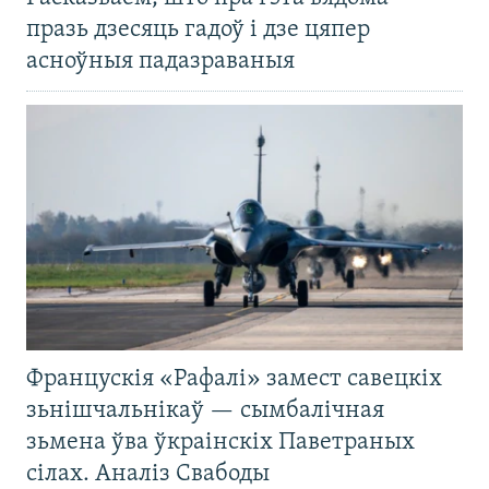
празь дзесяць гадоў і дзе цяпер
асноўныя падазраваныя
Францускія «Рафалі» замест савецкіх
зьнішчальнікаў — сымбалічная
зьмена ўва ўкраінскіх Паветраных
сілах. Аналіз Свабоды