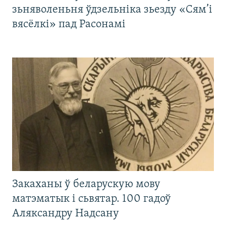
зьняволеньня ўдзельніка зьезду «Сям’і
вясёлкі» пад Расонамі
Закаханы ў беларускую мову
матэматык і сьвятар. 100 гадоў
Аляксандру Надсану