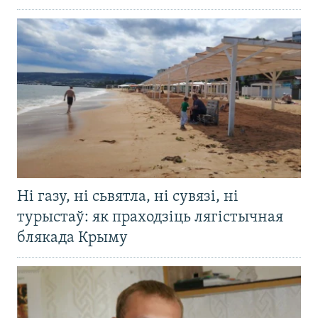
Ні газу, ні сьвятла, ні сувязі, ні
турыстаў: як праходзіць лягістычная
блякада Крыму