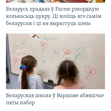
Беларусь прадала ў Расею рэкордную
колькасьць цукру. Ці хопіць яго самім
беларусам і ці ня вырастуць цэны
Беларуская школа ў Варшаве абвяшчае
пяты набор