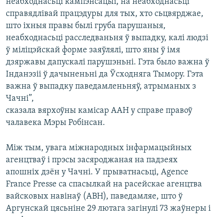
неабходнасьці кампэнсацыі, на неабходнасьці
справядлівай працэдуры для тых, хто сьцвярджае,
што іхныя правы былі груба парушаныя,
неабходнасьці расследваньня ў выпадку, калі людзі
ў міліцэйскай форме заяўлялі, што яны ў імя
дзяржавы дапускалі парушэньні. Гэта было важна ў
Інданэзіі ў дачыненьні да Ўсходняга Тымору. Гэта
важна ў выпадку паведамленьняў, атрыманых з
Чачні”,
сказала вярхоўны камісар ААН у справе правоў
чалавека Мэры Робінсан.
Між тым, увага міжнародных інфармацыйных
агенцтваў і прэсы засяроджаная на падзеях
апошніх дзён у Чачні. У прыватнасьці, Agence
France Presse са спасылкай на расейскае агенцтва
вайсковых навінаў (АВН), паведамляе, што ў
Аргунскай цясьніне 29 лютага загінулі 73 жаўнеры і