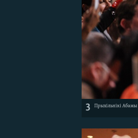
3
Прыхільнікі Абамы 