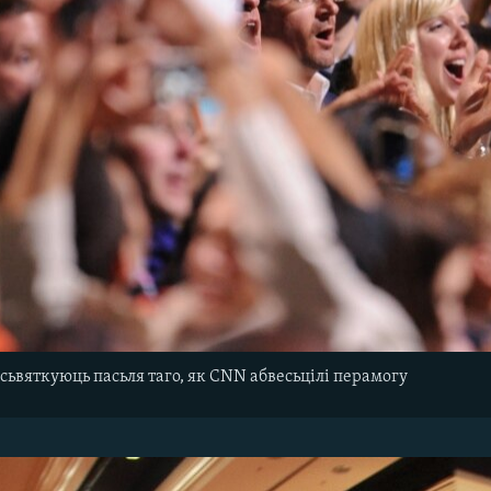
сьвяткуюць пасьля таго, як CNN абвесьцілі перамогу