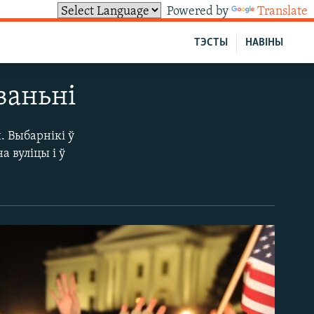
Powered by
Translate
ТЭСТЫ
НАВІНЫ
ваньні
 Выбарнікі ў
 вуліцы і ў