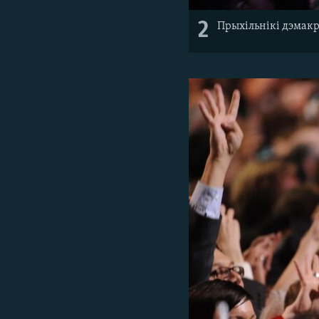
2
Прыхільнікі дэмакр