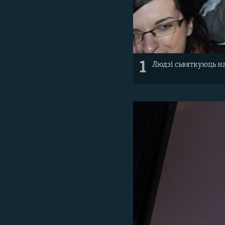
1
Людзі сьвяткуюць н