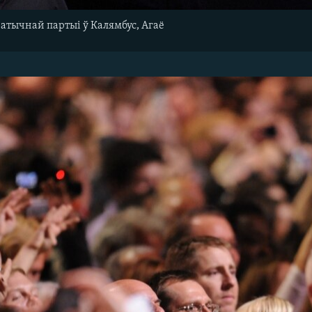
атычнай партыі ў Калямбус, Агаё