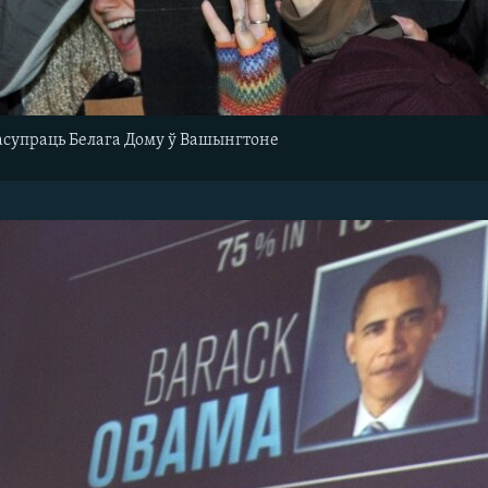
асупраць Белага Дому ў Вашынгтоне