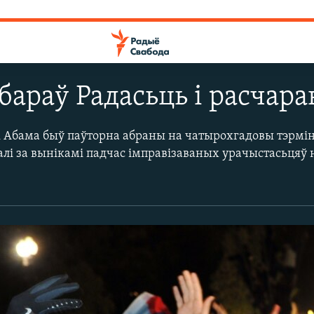
бараў Радасьць і расчара
Абама быў паўторна абраны на чатырохгадовы тэрмін.
лі за вынікамі падчас імправізаваных урачыстасьцяў на