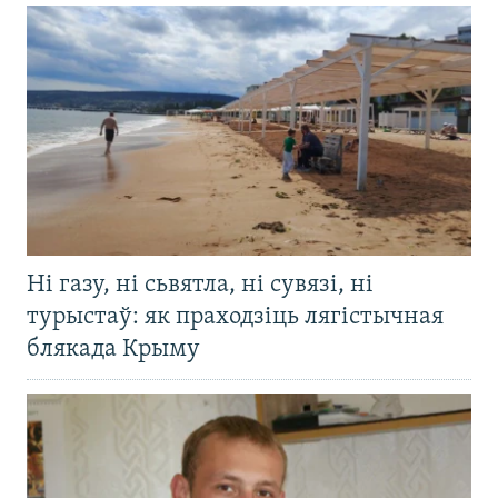
Ні газу, ні сьвятла, ні сувязі, ні
турыстаў: як праходзіць лягістычная
блякада Крыму