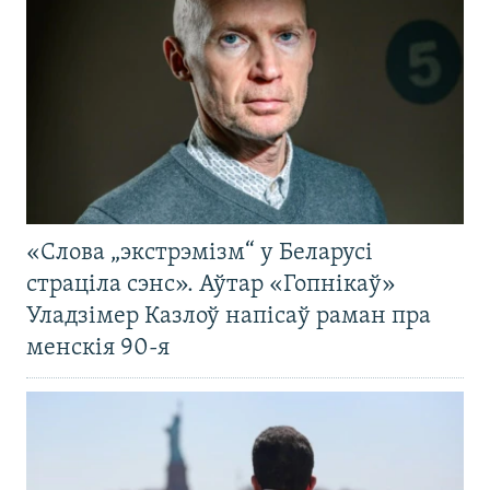
«Слова „экстрэмізм“ у Беларусі
страціла сэнс». Аўтар «Гопнікаў»
Уладзімер Казлоў напісаў раман пра
менскія 90-я