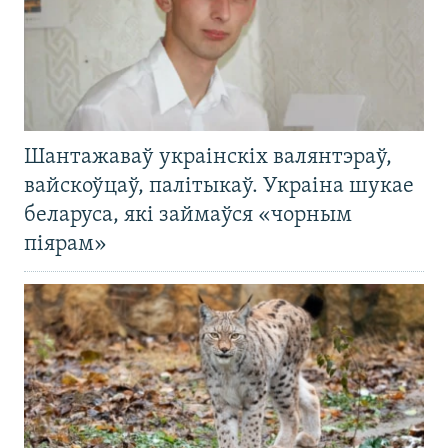
Шантажаваў украінскіх валянтэраў,
вайскоўцаў, палітыкаў. Украіна шукае
беларуса, які займаўся «чорным
піярам»