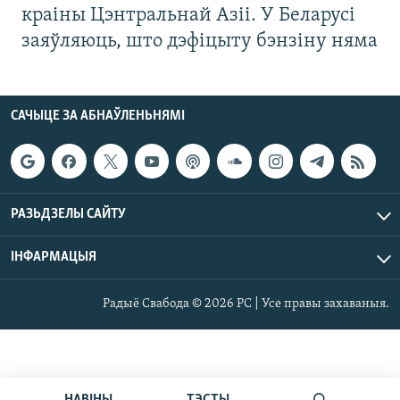
краіны Цэнтральнай Азіі. У Беларусі
заяўляюць, што дэфіцыту бэнзіну няма
САЧЫЦЕ ЗА АБНАЎЛЕНЬНЯМІ
РАЗЬДЗЕЛЫ САЙТУ
ІНФАРМАЦЫЯ
Радыё Свабода © 2026 РС | Усе правы захаваныя.