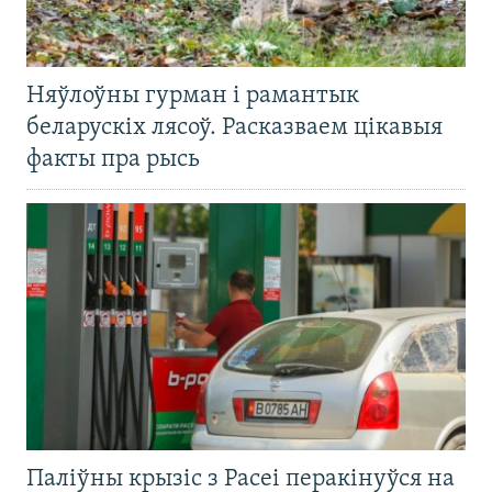
Няўлоўны гурман і рамантык
беларускіх лясоў. Расказваем цікавыя
факты пра рысь
Паліўны крызіс з Расеі перакінуўся на