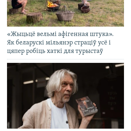
«Жыцьцё вельмі афігенная штука».
Як беларускі мільянэр страціў усё і
цяпер робіць хаткі для турыстаў