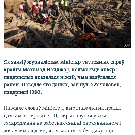
КУЛЬТУРА
МОВА
КАЛЯНДАР
НА ХВАЛЯХ СВАБОДЫ
Як заявіў журналістам міністар унутраных спраў
краіны Махамад Найджар, колькасьць ахвяр і
пацярпелых аказалася ніжэй, чым заяўлялася
раней. Паводле яго даных, загінулі 227 чалавек,
пацярпелі 1380.
Паводле словаў міністра, выратавальныя працы
цалкам завершаны. Цяпер асноўная ўвага
засяроджана на забесьпячэньні харчаваньнем і
жыльлём людзей, якія засталіся без даху над