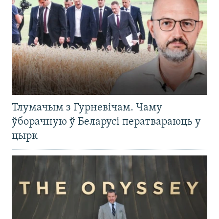
Тлумачым з Гурневічам. Чаму
ўборачную ў Беларусі ператвараюць у
цырк