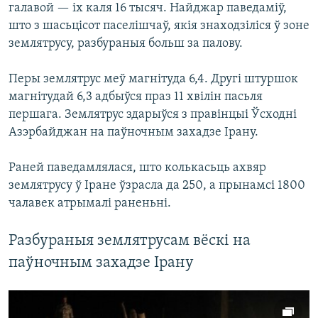
галавой — іх каля 16 тысяч. Найджар паведаміў,
што з шасьцісот паселішчаў, якія знаходзіліся ў зоне
землятрусу, разбураныя больш за палову.
Перы землятрус меў магнітуда 6,4. Другі штуршок
магнітудай 6,3 адбыўся праз 11 хвілін пасьля
першага. Землятрус здарыўся з правінцыі Ўсходні
Азэрбайджан на паўночным захадзе Ірану.
Раней паведамлялася, што колькасьць ахвяр
землятрусу ў Іране ўзрасла да 250, а прынамсі 1800
чалавек атрымалі раненьні.
Разбураныя землятрусам вёскі на
паўночным захадзе Ірану