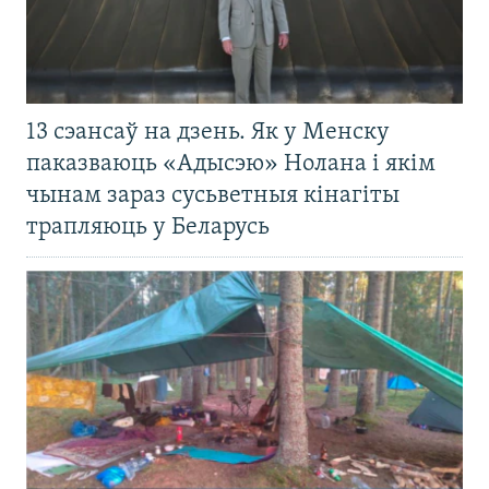
13 сэансаў на дзень. Як у Менску
паказваюць «Адысэю» Нолана і якім
чынам зараз сусьветныя кінагіты
трапляюць у Беларусь