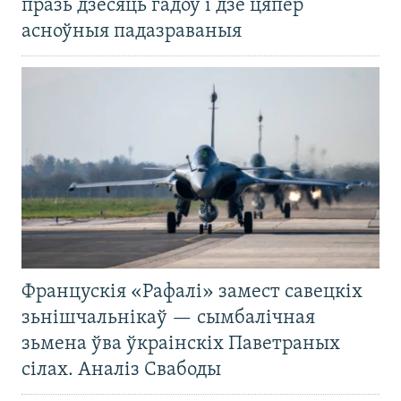
празь дзесяць гадоў і дзе цяпер
асноўныя падазраваныя
Францускія «Рафалі» замест савецкіх
зьнішчальнікаў — сымбалічная
зьмена ўва ўкраінскіх Паветраных
сілах. Аналіз Свабоды