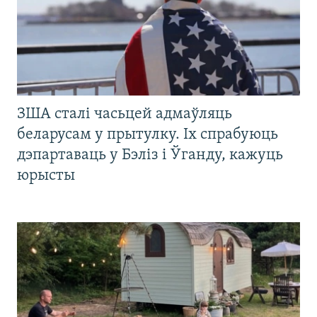
ЗША сталі часьцей адмаўляць
беларусам у прытулку. Іх спрабуюць
дэпартаваць у Бэліз і Ўганду, кажуць
юрысты