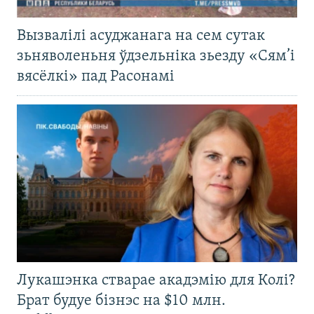
Вызвалілі асуджанага на сем сутак
зьняволеньня ўдзельніка зьезду «Сям’і
вясёлкі» пад Расонамі
Лукашэнка стварае акадэмію для Колі?
Брат будуе бізнэс на $10 млн.