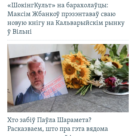
«ШокінгКульт» на барахолаўцы:
Максім Жбанкоў прэзэнтаваў сваю
новую кнігу на Кальварыйскім рынку
ў Вільні
Хто забіў Паўла Шарамета?
Расказваем, што пра гэта вядома