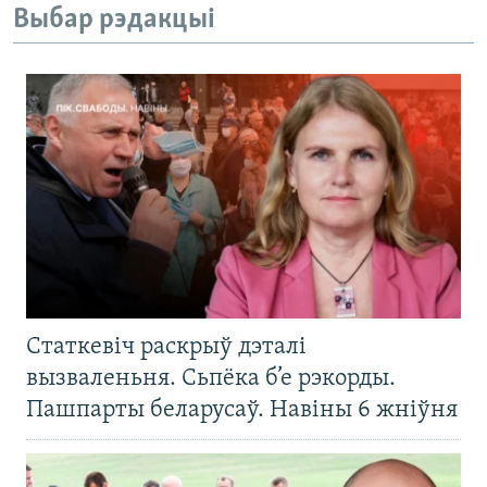
s
d
Выбар рэдакцыі
s
e
l
i
d
e
Статкевіч раскрыў дэталі
вызваленьня. Сьпёка б’е рэкорды.
Пашпарты беларусаў. Навіны 6 жніўня