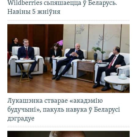
Wildberries сьпяшаецца ў Беларусь.
Навіны 5 жніўня
Лукашэнка стварае «акадэмію
будучыні», пакуль навука ў Беларусі
дэградуе